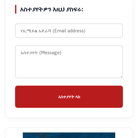
አስተያየትዎን እዚህ ያስፍሩ:
አስተያየት ላክ