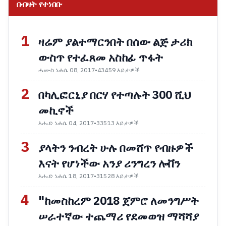
በብዛት የተነበቡ
1
ዛሬም ያልተማርንበት በሰው ልጅ ታሪክ
ውስጥ የተፈጸመ አስከፊ ጥፋት
ሓሙስ ነሐሴ 08, 2017
•
43459 እይታዎች
2
በካሊፎርኒያ በርሃ የተጣሉት 300 ሺህ
መኪኖች
እሑድ ነሐሴ 04, 2017
•
33513 እይታዎች
3
ያላትን ንብረት ሁሉ በመሸጥ የብዙዎች
እናት የሆነችው አንያ ሪንግረን ሎቨን
እሑድ ነሐሴ 18, 2017
•
31528 እይታዎች
4
"ከመስከረም 2018 ጀምሮ ለመንግሥት
ሠራተኛው ተጨማሪ የደመወዝ ማሻሻያ