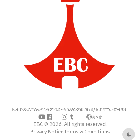
ኢትዮጵያ
ፖለቲካ
ዓለም
ሳይ-ቴክ
አፍሪካ
ቢዝነስ/ኢኮኖሚ
ኑሮ-ዘይቤ
ቋንቋ
EBC © 2026, All rights reserved.
Privacy Notice
Terms & Conditions
Dark