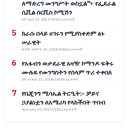
ለማድረግ መንግሥት ወስኗል"፦ የፌደራል
ሲቪል ሰርቪስ ኮሚሽን
ሰኞ ነሐሴ 12, 2017
•
31302 እይታዎች
5
ከራሱ በላይ ሀገሩን የሚያስቀድም ፅኑ
ሠራዊት
ቅዳሜ ጥቅምት 15, 2018
•
29836 እይታዎች
6
የአፋብን ወታደራዊ አዛዥ ኮማንዶ ፍቅሩ
ሙሉዬ የመንግስትን የሰላም ጥሪ ተቀበለ
ሰኞ መጋቢት 21, 2018
•
23649 እይታዎች
7
የቤጂንግ ሚሳኤል ትርዒት:- ቻይና
ኃያልነቷን ለአሜሪካ የላከችበት ጥበብ
ዓርብ ነሐሴ 30, 2017
•
21812 እይታዎች