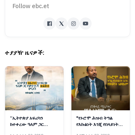
Follow ebc.et
ተያያዥ ዜናዎች:
“ኢትዮጵያ አፍሪካን
"የኦሮሞ ሕዝብ ትግል
ከተቀረው ዓለም ጋር
የእኩልነት እንጂ የበላይነት
የምታገናኝ ድልድይ
አይደለም" ጠቅላይ ሚኒስትር