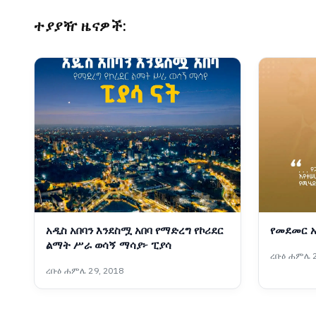
ተያያዥ ዜናዎች:
አዲስ አበባን እንደስሟ አበባ የማድረግ የኮሪደር
የመደመር 
ልማት ሥራ ወሳኝ ማሳያ፦ ፒያሳ
ረቡዕ ሐምሌ 2
ረቡዕ ሐምሌ 29, 2018