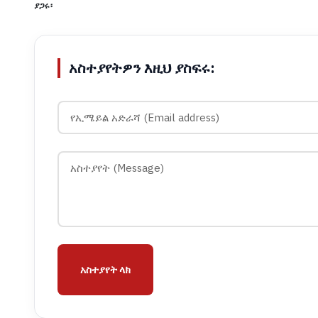
ያጋሩ፡
አስተያየትዎን እዚህ ያስፍሩ:
አስተያየት ላክ