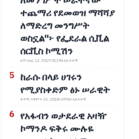
ለመንግሥት ሠራተኛው
ተጨማሪ የደመወዝ ማሻሻያ
ለማድረግ መንግሥት
ወስኗል"፦ የፌደራል ሲቪል
ሰርቪስ ኮሚሽን
ሰኞ ነሐሴ 12, 2017
•
31196 እይታዎች
5
ከራሱ በላይ ሀገሩን
የሚያስቀድም ፅኑ ሠራዊት
ቅዳሜ ጥቅምት 15, 2018
•
29760 እይታዎች
6
የአፋብን ወታደራዊ አዛዥ
ኮማንዶ ፍቅሩ ሙሉዬ