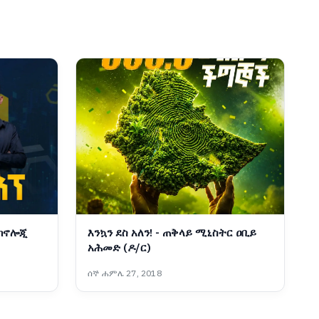
ቴክኖሎጂ
እንኳን ደስ አለን! - ጠቅላይ ሚኒስትር ዐቢይ
አሕመድ (ዶ/ር)
ሰኞ ሐምሌ 27, 2018