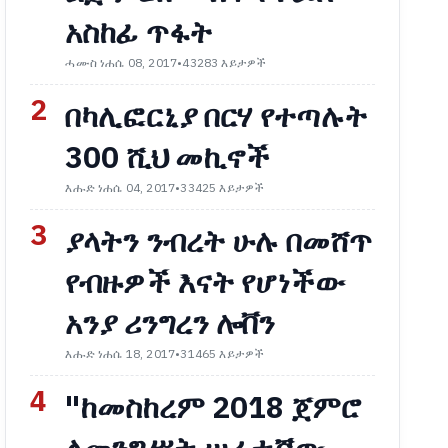
አስከፊ ጥፋት
ሓሙስ ነሐሴ 08, 2017
•
43283 እይታዎች
2
በካሊፎርኒያ በርሃ የተጣሉት
300 ሺህ መኪኖች
እሑድ ነሐሴ 04, 2017
•
33425 እይታዎች
3
ያላትን ንብረት ሁሉ በመሸጥ
የብዙዎች እናት የሆነችው
አንያ ሪንግረን ሎቨን
እሑድ ነሐሴ 18, 2017
•
31465 እይታዎች
4
"ከመስከረም 2018 ጀምሮ