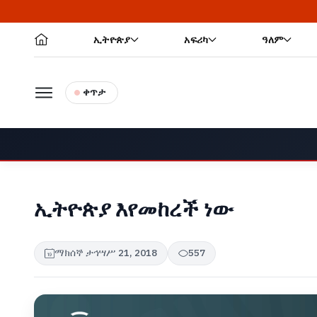
ኢትዮጵያ
አፍሪካ
ዓለም
ቀጥታ
ኢትዮጵያ እየመከረች ነው
ማክሰኞ ታኅሣሥ 21, 2018
557