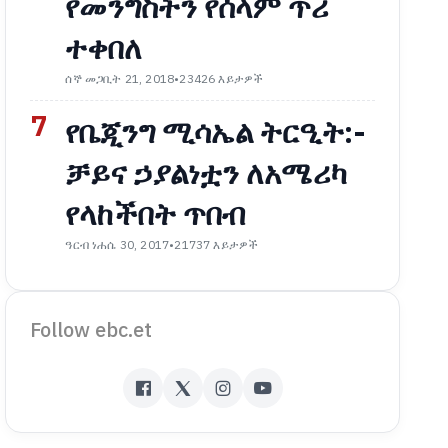
የመንግስትን የሰላም ጥሪ
ተቀበለ
ሰኞ መጋቢት 21, 2018
•
23426 እይታዎች
7
የቤጂንግ ሚሳኤል ትርዒት:-
ቻይና ኃያልነቷን ለአሜሪካ
የላከችበት ጥበብ
ዓርብ ነሐሴ 30, 2017
•
21737 እይታዎች
Follow ebc.et