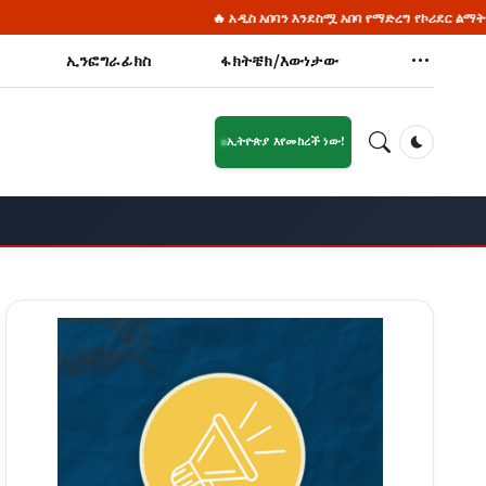
🔥 አዲስ አበባን እንደስሟ አበባ የማድረግ የኮሪደር ልማት ሥራ ወሳኝ ማሳ
ኢንፎግራፊክስ
ፋክትቼክ/እውነታው
ኢትዮጵያ እየመከረች ነው!
Dark Mod