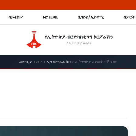
ሳይቴክ
ኑሮ ዜይቤ
ቢዝነስ/ኢኮኖሚ
ስፖርት
የኢትዮጵያ ብሮድካስቲንግ ኮርፖሬሽን
ለኢትዮጵያ ልዕልና
መግቢያ
ዜና
ኢንፎግራፊክስ
ኢትዮጵያ እየመከረች ነው