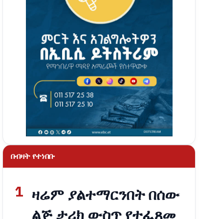
በብዛት የተነበቡ
1
ዛሬም ያልተማርንበት በሰው
ልጅ ታሪክ ውስጥ የተፈጸመ