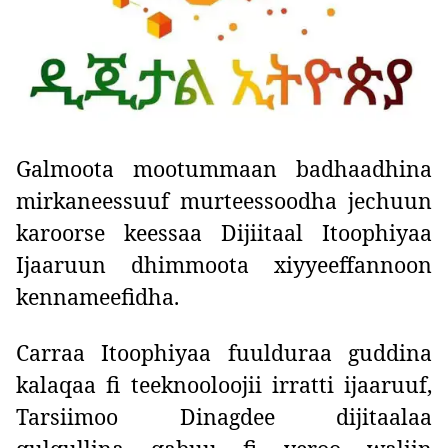
Galmoota mootummaan badhaadhina
mirkaneessuuf murteessoodha jechuun
karoorse keessaa Dijiitaal Itoophiyaa
Ijaaruun dhimmoota xiyyeeffannoon
kennameefidha.
Carraa Itoophiyaa fuulduraa guddina
kalaqaa fi teeknooloojii irratti ijaaruuf,
Tarsiimoo Dinagdee dijitaalaa