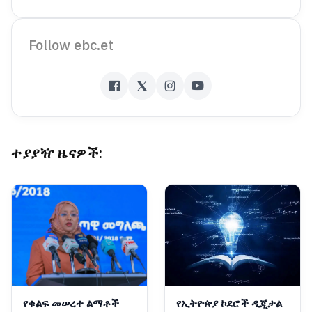
Follow ebc.et
ተያያዥ ዜናዎች:
የቁልፍ መሠረተ ልማቶች
የኢትዮጵያ ኮደሮች ዲጂታል