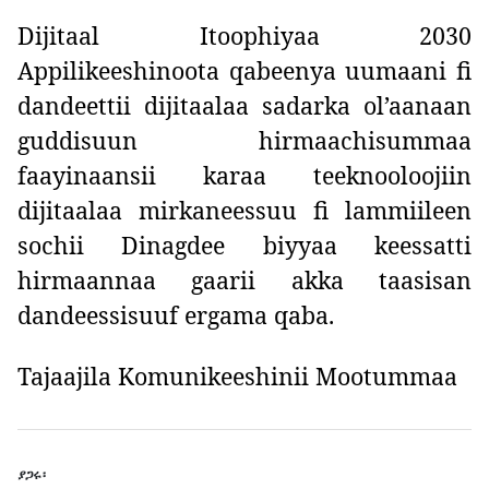
Dijitaal Itoophiyaa 2030
Appilikeeshinoota qabeenya uumaani fi
dandeettii dijitaalaa sadarka ol’aanaan
guddisuun hirmaachisummaa
faayinaansii karaa teeknooloojiin
dijitaalaa mirkaneessuu fi lammiileen
sochii Dinagdee biyyaa keessatti
hirmaannaa gaarii akka taasisan
dandeessisuuf ergama qaba.
Tajaajila Komunikeeshinii Mootummaa
ያጋሩ፡