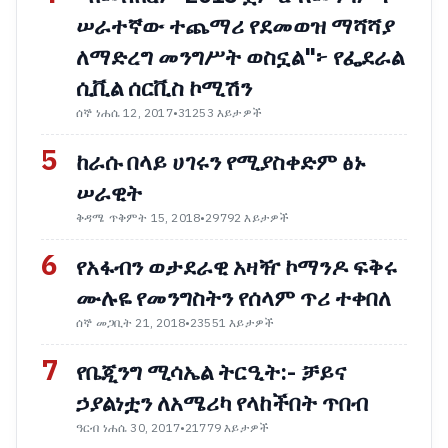
ሠራተኛው ተጨማሪ የደመወዝ ማሻሻያ
ለማድረግ መንግሥት ወስኗል"፦ የፌደራል
ሲቪል ሰርቪስ ኮሚሽን
ሰኞ ነሐሴ 12, 2017
•
31253 እይታዎች
5
ከራሱ በላይ ሀገሩን የሚያስቀድም ፅኑ
ሠራዊት
ቅዳሜ ጥቅምት 15, 2018
•
29792 እይታዎች
6
የአፋብን ወታደራዊ አዛዥ ኮማንዶ ፍቅሩ
ሙሉዬ የመንግስትን የሰላም ጥሪ ተቀበለ
ሰኞ መጋቢት 21, 2018
•
23551 እይታዎች
7
የቤጂንግ ሚሳኤል ትርዒት:- ቻይና
ኃያልነቷን ለአሜሪካ የላከችበት ጥበብ
ዓርብ ነሐሴ 30, 2017
•
21779 እይታዎች