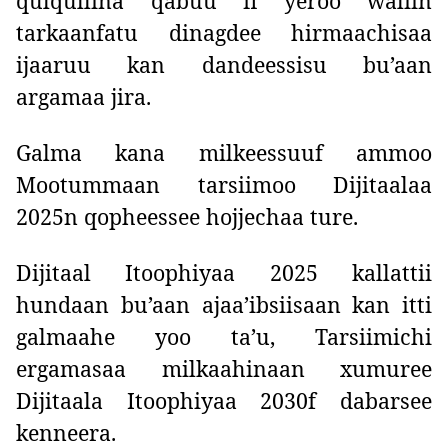
qulqullina qabuu fi yeroo waliin
tarkaanfatu dinagdee hirmaachisaa
ijaaruu kan dandeessisu bu’aan
argamaa jira.
Galma kana milkeessuuf ammoo
Mootummaan tarsiimoo Dijitaalaa
2025n qopheessee hojjechaa ture.
Dijitaal Itoophiyaa 2025 kallattii
hundaan bu’aan ajaa’ibsiisaan kan itti
galmaahe yoo ta’u, Tarsiimichi
ergamasaa milkaahinaan xumuree
Dijitaala Itoophiyaa 2030f dabarsee
kenneera.