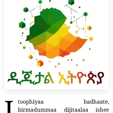
I
toophiyaa badhaate,
birmadummaa dijitaalaa ishee