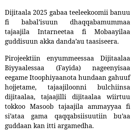
Dijitaala 2025 gabaa teeleekoomii banuu
fi babal’isuun dhaqqabamummaa
tajaajila Intarneetaa fi Mobaayilaa
guddisuun akka danda’au taasiseera.
Pirojeektiin enyummeessaa Dijitaalaa
Biyyaalessaa (Fayida) nageenyisaa
eegame Itoophiyaanota hundaan gahuuf
hojjetame, tajaajiloonni bulchiinsa
dijitaalaa, tajaajilli dijitaalaa wiirtuu
tokkoo Masoob tajaajila ammayyaa fi
si’ataa gama qaqqabsiisuutiin bu’aa
guddaan kan itti argamedha.