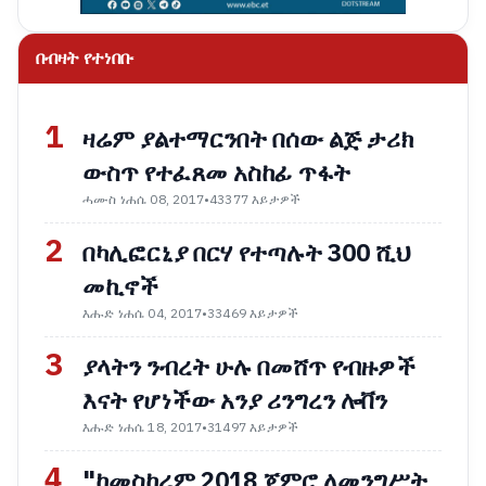
በብዛት የተነበቡ
1
ዛሬም ያልተማርንበት በሰው ልጅ ታሪክ
ውስጥ የተፈጸመ አስከፊ ጥፋት
ሓሙስ ነሐሴ 08, 2017
•
43377 እይታዎች
2
በካሊፎርኒያ በርሃ የተጣሉት 300 ሺህ
መኪኖች
እሑድ ነሐሴ 04, 2017
•
33469 እይታዎች
3
ያላትን ንብረት ሁሉ በመሸጥ የብዙዎች
እናት የሆነችው አንያ ሪንግረን ሎቨን
እሑድ ነሐሴ 18, 2017
•
31497 እይታዎች
4
"ከመስከረም 2018 ጀምሮ ለመንግሥት