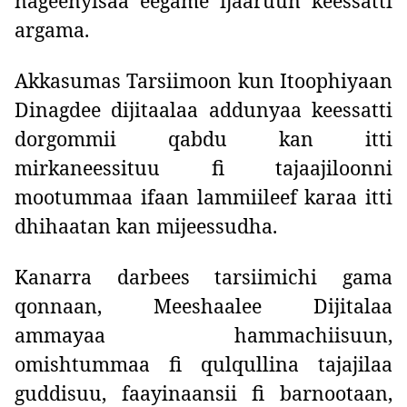
nageenyisaa eegame ijaaruun keessatti
argama.
Akkasumas Tarsiimoon kun Itoophiyaan
Dinagdee dijitaalaa addunyaa keessatti
dorgommii qabdu kan itti
mirkaneessituu fi tajaajiloonni
mootummaa ifaan lammiileef karaa itti
dhihaatan kan mijeessudha.
Kanarra darbees tarsiimichi gama
qonnaan, Meeshaalee Dijitalaa
ammayaa hammachiisuun,
omishtummaa fi qulqullina tajajilaa
guddisuu, faayinaansii fi barnootaan,