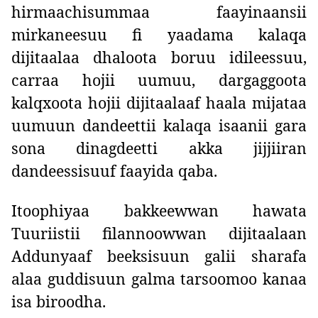
hirmaachisummaa faayinaansii
mirkaneesuu fi yaadama kalaqa
dijitaalaa dhaloota boruu idileessuu,
carraa hojii uumuu, dargaggoota
kalqxoota hojii dijitaalaaf haala mijataa
uumuun dandeettii kalaqa isaanii gara
sona dinagdeetti akka jijjiiran
dandeessisuuf faayida qaba.
Itoophiyaa bakkeewwan hawata
Tuuriistii filannoowwan dijitaalaan
Addunyaaf beeksisuun galii sharafa
alaa guddisuun galma tarsoomoo kanaa
isa biroodha.