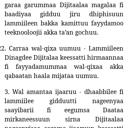
garaa garummaa Dijitaalaa magalaa fi
baadiyaa gidduu jiru dhiphisuun
lammiileen bakka kamittuu fayydamoo
teeknooloojii akka ta’an gochuu.
22.
Carraa wal-qixa uumuu - Lammiileen
Dinagdee Dijitalaa keessatti hirmaannaa
fi fayyadamummaa wal-qixaa akka
qabaatan haala mijataa uumuu.
3. Wal amantaa ijaaruu - dhaabbilee fi
lammiilee gidduutti nageenyaa
saayibarii fi eegumsa Daataa
mirkaneessuun sirna Dijitaalaa