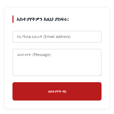
አስተያየትዎን እዚህ ያስፍሩ:
አስተያየት ላክ