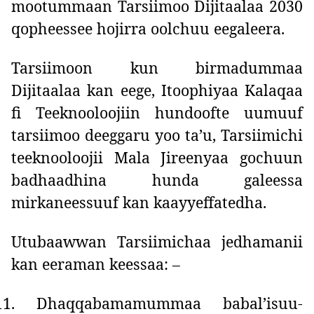
mootummaan Tarsiimoo Dijitaalaa 2030
qopheessee hojirra oolchuu eegaleera.
Tarsiimoon kun birmadummaa
Dijitaalaa kan eege, Itoophiyaa Kalaqaa
fi Teeknooloojiin hundoofte uumuuf
tarsiimoo deeggaru yoo ta’u, Tarsiimichi
teeknooloojii Mala Jireenyaa gochuun
badhaadhina hunda galeessa
mirkaneessuuf kan kaayyeffatedha.
Utubaawwan Tarsiimichaa jedhamanii
kan eeraman keessaa: –
11.
Dhaqqabamamummaa babal’isuu-