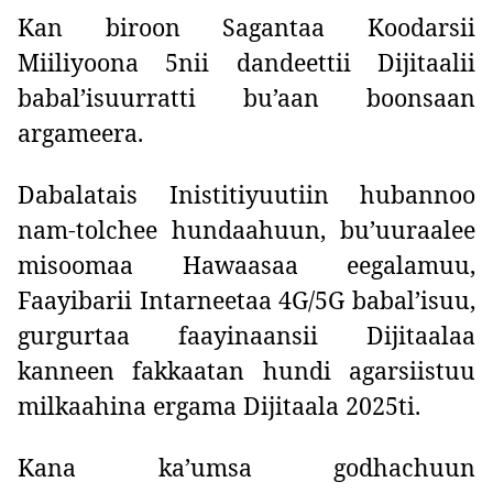
Kan biroon Sagantaa Koodarsii
Miiliyoona 5nii dandeettii Dijitaalii
babal’isuurratti bu’aan boonsaan
argameera.
Dabalatais Inistitiyuutiin hubannoo
nam-tolchee hundaahuun, bu’uuraalee
misoomaa Hawaasaa eegalamuu,
Faayibarii Intarneetaa 4G/5G babal’isuu,
gurgurtaa faayinaansii Dijitaalaa
kanneen fakkaatan hundi agarsiistuu
milkaahina ergama Dijitaala 2025ti.
Kana ka’umsa godhachuun