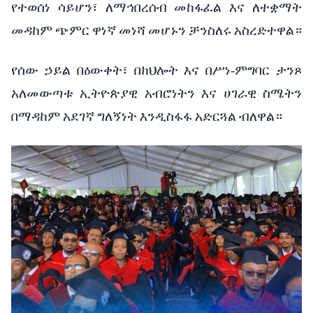
የተወሰነ
ሳይሆን፣
ለማኅበረሰብ
መከፋፈል
እና
ለተቋማት
መዳከም
ጭምር
ዋነኛ
መነሻ
መሆኑን
ቻንስለሩ
አስረድተዋል።
የሰው
ኃይል
በዕውቀት፣
በክህሎት
እና
በሥነ
-
ምግባር
ታንጾ
አለመውጣቱ
ኢትዮጵያዊ
አብሮነትን
እና
ሀገራዊ
ስሜትን
በማዳከም
አደገኛ
ግለኝነት
እንዲስፋፋ
አድርጓል
ብለዋል።