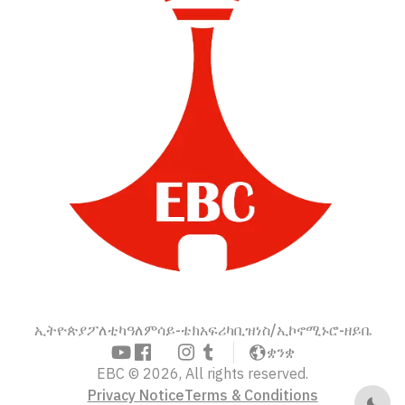
ኢትዮጵያ
ፖለቲካ
ዓለም
ሳይ-ቴክ
አፍሪካ
ቢዝነስ/ኢኮኖሚ
ኑሮ-ዘይቤ
ቋንቋ
EBC © 2026, All rights reserved.
Privacy Notice
Terms & Conditions