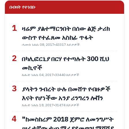
በብዛት የተነበቡ
1
ዛሬም ያልተማርንበት በሰው ልጅ ታሪክ
ውስጥ የተፈጸመ አስከፊ ጥፋት
ሓሙስ ነሐሴ 08, 2017
•
43317 እይታዎች
2
በካሊፎርኒያ በርሃ የተጣሉት 300 ሺህ
መኪኖች
እሑድ ነሐሴ 04, 2017
•
33440 እይታዎች
3
ያላትን ንብረት ሁሉ በመሸጥ የብዙዎች
እናት የሆነችው አንያ ሪንግረን ሎቨን
እሑድ ነሐሴ 18, 2017
•
31474 እይታዎች
4
"ከመስከረም 2018 ጀምሮ ለመንግሥት
ሠራተኛው ተጨማሪ የደመወዝ ማሻሻያ