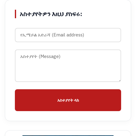
አስተያየትዎን እዚህ ያስፍሩ:
አስተያየት ላክ