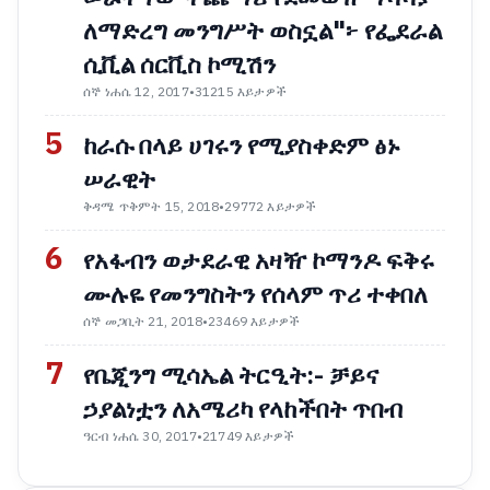
ለማድረግ መንግሥት ወስኗል"፦ የፌደራል
ሲቪል ሰርቪስ ኮሚሽን
ሰኞ ነሐሴ 12, 2017
•
31215 እይታዎች
5
ከራሱ በላይ ሀገሩን የሚያስቀድም ፅኑ
ሠራዊት
ቅዳሜ ጥቅምት 15, 2018
•
29772 እይታዎች
6
የአፋብን ወታደራዊ አዛዥ ኮማንዶ ፍቅሩ
ሙሉዬ የመንግስትን የሰላም ጥሪ ተቀበለ
ሰኞ መጋቢት 21, 2018
•
23469 እይታዎች
7
የቤጂንግ ሚሳኤል ትርዒት:- ቻይና
ኃያልነቷን ለአሜሪካ የላከችበት ጥበብ
ዓርብ ነሐሴ 30, 2017
•
21749 እይታዎች