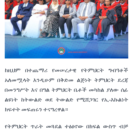
ከዚህም
በተጨማሪ
የመሠረታዊ
የትምህርት
ግብዓቶች
አለመሟላት
እንዲሁም
በቅድመ
ልጅነት
ትምህርት
ደረጃ
በመንግሥት
እና
በግል
ትምህርት
ቤቶች
መካከል
ያለው
ሰፊ
ልዩነት
ከትውልድ
ወደ
ትውልድ
የሚሸጋገር
የኢ
-
እኩልነት
ክፍተት
መፍጠሩን
ተናግረዋል።
የትምህርት
ጥራት
መጓደል
ተፅዕኖው
በክፍል
ውስጥ
ብቻ