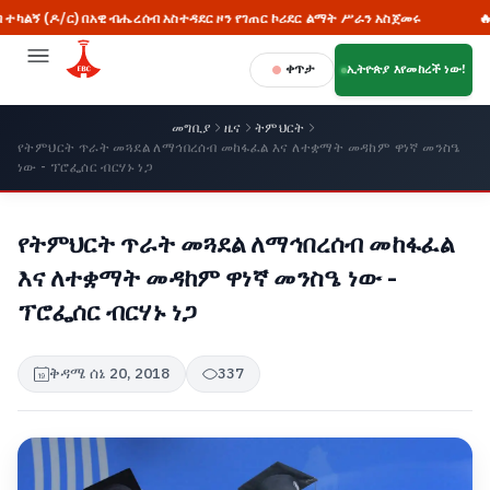
በአዊ ብሔረሰብ አስተዳደር ዞን የገጠር ኮሪደር ልማት ሥራን አስጀመሩ
🔥 ብፁዕ ወቅዱስ አ
ቀጥታ
ኢትዮጵያ እየመከረች ነው!
መግቢያ
ዜና
ትምህርት
የትምህርት ጥራት መጓደል ለማኅበረሰብ መከፋፈል እና ለተቋማት መዳከም ዋነኛ መንስዔ
ነው - ፕሮፌሰር ብርሃኑ ነጋ
የትምህርት ጥራት መጓደል ለማኅበረሰብ መከፋፈል
እና ለተቋማት መዳከም ዋነኛ መንስዔ ነው -
ፕሮፌሰር ብርሃኑ ነጋ
ቅዳሜ ሰኔ 20, 2018
337