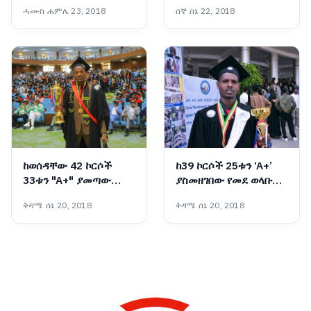
ላይ ጥብቅ ቁጥጥር እየተደረገ
ሓሙስ ሐምሌ 23, 2018
ሰኞ ሰኔ 22, 2018
ነው፡- የአዲስ አበባ
ትምህርትና ሥልጠና ቁጥጥር
ባለስልጣን
ከወሰዳቸው 42 ኮርሶች
ከ39 ኮርሶች 25ቱን ‘A+’
33ቱን "A+" ያመጣው
ያስመዘገበው የመደ ወላቡ
የጂንካ ዩኒቨርሲቲ ተመራቂ
ዩኒቨርሲቲው ድምቀት
ቅዳሜ ሰኔ 20, 2018
ቅዳሜ ሰኔ 20, 2018