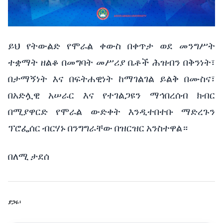
ይህ
የትውልድ
የሞራል
ቀውስ
በቀጥታ
ወደ
መንግሥት
ተቋማት
ዘልቆ
በመግባት
መሥሪያ
ቤቶች
ሕዝብን
በቅንነት፣
በታማኝነት
እና
በፍትሐዊነት
ከማገልገል
ይልቅ
በሙስና፣
በአድሏዊ
አሠራር
እና
የተገልጋዩን
ማኅበረሰብ
ክብር
በሚያዋርድ
የሞራል
ውድቀት
እንዲተበተቡ
ማድረጉን
ፕሮፌሰር
ብርሃኑ
በንግግራቸው
በዝርዝር
አንስተዋል።
በለሚ
ታደሰ
ያጋሩ፡