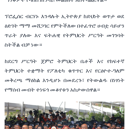
ፕሮፌሰር
ብርሃኑ
እንዳሉት
ኢትዮጵያ
ከድህነት
ወጥታ
ወደ
ዕድገት
ማማ
መሸጋገር
የምትችለው
በተፈጥሮ
ሀብቷ
ሳይሆን
ጥራት
ያለው
እና
ፍትሐዊ
የትምህርት
ሥርዓት
መገንባት
ስትችል
ብቻ
ነው።
ከደርግ
ሥርዓት
ጀምሮ
ትምህርት
ቤቶች
እና
የከፍተኛ
ትምህርት
ተቋማት
የፖለቲካ
ቁጥጥር
እና
የርዕዮተ
-
ዓለም
መቅረጫ
ማዕከል
እንዲሆኑ
በመደረጉ፣
የትውልዱ
በነፃነት
የማሰብ
መብት
ተነፍጎ
መቆየቱን
አስታውሰዋል።