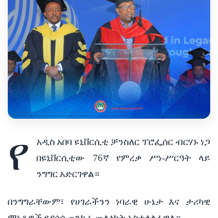
የ
አዲስ
አበባ
ዩኒቨርሲቲ
ቻንስለር
ፕሮፌሰር
ብርሃኑ
ነጋ
በዩኒቨርሲቲው
76
ኛ
የምረቃ
ሥነ
-
ሥርዓት
ላይ
ንግግር
አድርገዋል።
በንግግራቸውም፣
የሀገራችንን
ነባራዊ
ሁኔታ
እና
ታሪካዊ
ማነቆዎች
የዳሰሰ
ጠንካራ
መልዕክት
አስተላልፈዋል።