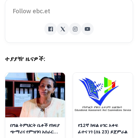
Follow ebc.et
ተያያዥ ዜናዎች:
በግል ትምህርት ቤቶች የክፍያ
የ12ኛ ክፍል ሀገር አቀፍ
ጭማሪና የምዝገባ አሰራር
ፈተና ነገ (ሰኔ 23) ይጀምራል