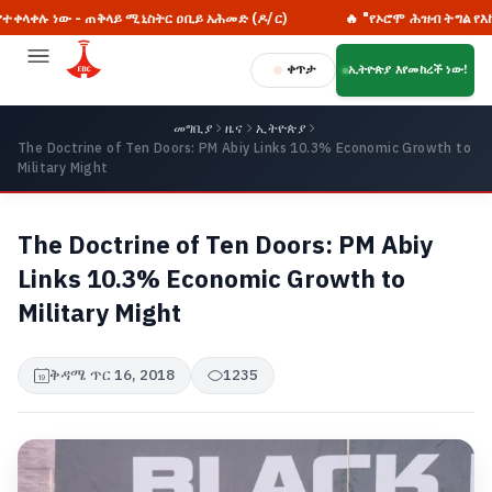
- ጠቅላይ ሚኒስትር ዐቢይ አሕመድ (ዶ/ር)
🔥 "የኦሮሞ ሕዝብ ትግል የእኩልነት እንጂ 
ቀጥታ
ኢትዮጵያ እየመከረች ነው!
መግቢያ
ዜና
ኢትዮጵያ
The Doctrine of Ten Doors: PM Abiy Links 10.3% Economic Growth to
Military Might
The Doctrine of Ten Doors: PM Abiy
Links 10.3% Economic Growth to
Military Might
ቅዳሜ ጥር 16, 2018
1235