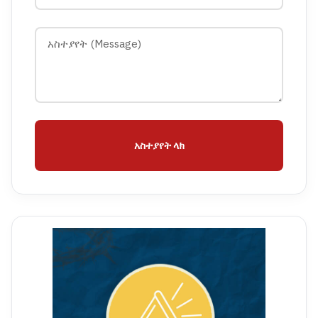
አስተያየት ላክ