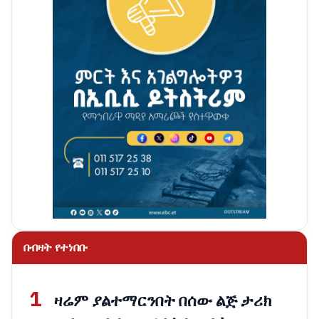
በብዛት የተነበቡ
1
ዛሬም ያልተማርንበት በሰው ልጅ ታሪክ