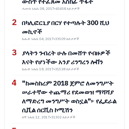
ውስጥ የተፈጸመ አስከፊ ጥፋት
ሓሙስ ነሐሴ 08, 2017
•
43458 እይታዎች
2
በካሊፎርኒያ በርሃ የተጣሉት 300 ሺህ
መኪኖች
እሑድ ነሐሴ 04, 2017
•
33509 እይታዎች
3
ያላትን ንብረት ሁሉ በመሸጥ የብዙዎች
እናት የሆነችው አንያ ሪንግረን ሎቨን
እሑድ ነሐሴ 18, 2017
•
31528 እይታዎች
4
"ከመስከረም 2018 ጀምሮ ለመንግሥት
ሠራተኛው ተጨማሪ የደመወዝ ማሻሻያ
ለማድረግ መንግሥት ወስኗል"፦ የፌደራል
ሲቪል ሰርቪስ ኮሚሽን
ሰኞ ነሐሴ 12, 2017
•
31302 እይታዎች