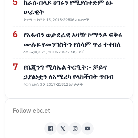
5
ከራሱ በላይ ሀገሩን የሚያስቀድም ፅኑ
ሠራዊት
ቅዳሜ ጥቅምት 15, 2018
•
29836 እይታዎች
6
የአፋብን ወታደራዊ አዛዥ ኮማንዶ ፍቅሩ
ሙሉዬ የመንግስትን የሰላም ጥሪ ተቀበለ
ሰኞ መጋቢት 21, 2018
•
23647 እይታዎች
7
የቤጂንግ ሚሳኤል ትርዒት:- ቻይና
ኃያልነቷን ለአሜሪካ የላከችበት ጥበብ
ዓርብ ነሐሴ 30, 2017
•
21812 እይታዎች
Follow ebc.et