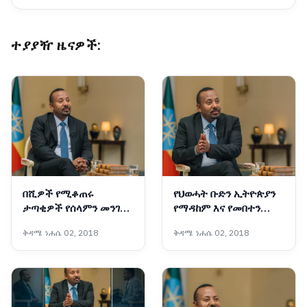
ተያያዥ ዜናዎች:
በሺዎች የሚቆጠሩ
የህወሓት ቡድን ኢትዮጵያን
ታጣቂዎች የሰላምን መንገድ
የማዳከም እና የመበተን
መርጠው ወደ ኅብረተሰቡ
ፍላጎት ላላቸው የውጭ
ቅዳሜ ነሐሴ 02, 2018
ቅዳሜ ነሐሴ 02, 2018
እየተቀላቀሉ ነው - ጠቅላይ
ጠላቶች መሳሪያ በመሆን
ሚኒስትር ዐቢይ አሕመድ
እያገለገለ ይገኛል - ጠቅላይ
(ዶ/ር)
ሚኒስትር ዐቢይ አሕመድ
(ዶ/ር)