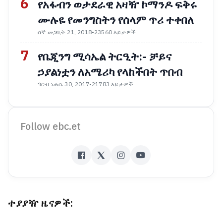
6
የአፋብን ወታደራዊ አዛዥ ኮማንዶ ፍቅሩ
ሙሉዬ የመንግስትን የሰላም ጥሪ ተቀበለ
ሰኞ መጋቢት 21, 2018
•
23560 እይታዎች
7
የቤጂንግ ሚሳኤል ትርዒት:- ቻይና
ኃያልነቷን ለአሜሪካ የላከችበት ጥበብ
ዓርብ ነሐሴ 30, 2017
•
21783 እይታዎች
Follow ebc.et
ተያያዥ ዜናዎች: