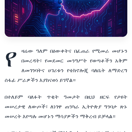
የ
ዛሬው ዓለም በዕውቀትና በፈጠራ የሚመራ መሆኑን
በመረዳት፣ የመደመር መንግሥት የወጣቶችን አቅም
ለመገንባትና ሀገሪቱን የቴክኖሎጂ ባለቤት ለማድረግ
ሰፋፊ ሥራዎችን እያከናወነ ይገኛል።
በተለይም ባለፉት ጥቂት ዓመታት በዚህ ዘርፍ የታዩት
መሠረታዊ ለውጦች፣ ለነገዋ ጠንካራ ኢትዮጵያ ግንባታ ጽኑ
መሠረት እየጣሉ መሆኑን ማሳያዎችን ማቅረብ ይቻላል።