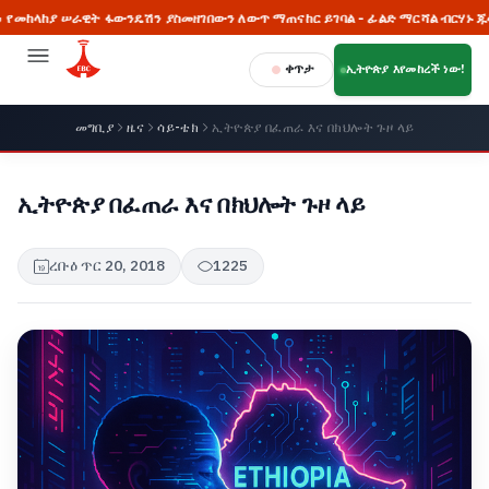
ያ ሠራዊት ፋውንዴሽን ያስመዘገበውን ለውጥ ማጠናከር ይገባል - ፊልድ ማርሻል ብርሃኑ ጁላ
ቀጥታ
ኢትዮጵያ እየመከረች ነው!
መግቢያ
ዜና
ሳይ-ቴክ
ኢትዮጵያ በፈጠራ እና በክህሎት ጉዞ ላይ
ኢትዮጵያ በፈጠራ እና በክህሎት ጉዞ ላይ
ረቡዕ ጥር 20, 2018
1225