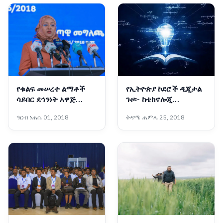
የቁልፍ መሠረተ ልማቶች
የኢትዮጵያ ኮደሮች ዲጂታል
ሳይበር ደኅንነት አዋጅ
ጉዞ፡- ከቴክኖሎጂ
የኢትዮጵያን የዲጂታላይዜሽን
ተጠቃሚነት ወደ ፈጣሪነት
ዓርብ ነሐሴ 01, 2018
ቅዳሜ ሐምሌ 25, 2018
ጉዞ ደኅንነትን ለማረጋገጥ
ወሳኝ ነው፡- ኢንሳ