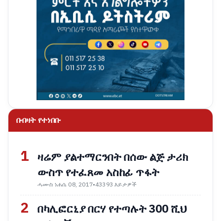
በብዛት የተነበቡ
1
ዛሬም ያልተማርንበት በሰው ልጅ ታሪክ
ውስጥ የተፈጸመ አስከፊ ጥፋት
ሓሙስ ነሐሴ 08, 2017
•
43393 እይታዎች
2
በካሊፎርኒያ በርሃ የተጣሉት 300 ሺህ