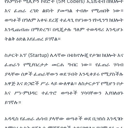
(5M Coders)
የአምስት
ሚሊዮን
ኮደሮች
ኢኒሼቲቭ
በክህሎት
እና
ፈጠራ
ረገድ
ልዩነት
ያመጣል
ተብሎ
የሚጠበቅ
ነው።
ወጣቶች
በዓለም
አቀፍ
ደረጃ
ተፈላጊ
የሆነውን
የኮዲንግ
ክህሎት
እንዲጨብጡ
በማድረግ፣
በዲጂታሉ
ዓለም
ተወዳዳሪ
እንዲሆኑ
ትልቅ
ዕድል
እየፈጠረ
ይገኛል።
(Startup)
ስታርት
አፕ
ሌላኛው
በቴክኖሎጂ
የታገዘ
ክህሎት
እና
ፈጠራን
የሚያበረታታ
መርሐ
ግብር
ነው።
የፈጠራ
ሃሳብ
ያላቸው
ሰዎች
ፈጠራቸውን
ወደ
ሃብት
እንዲቀይሩ
የሚያስችሉ
አዋጅ
እና
ድጋፎች
ሥራ
ላይ
ውለዋል።
ለስታርታፕ
የሚሆን
ቦታ
-
እና
ሥነ
ምህዳር
ተፈጥሮ
ወጣቶች
ሃሳባቸውን
እያበለፀጉ
ይገኛሉ።
አዳዲስ
የፈጠራ
ሐሳብ
ያላቸው
ወጣቶች
ወደ
ቢዝነስ
እንዲገቡ