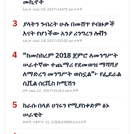
መኪኖች
እሑድ ነሐሴ 04, 2017
•
33475 እይታዎች
3
ያላትን ንብረት ሁሉ በመሸጥ የብዙዎች
እናት የሆነችው አንያ ሪንግረን ሎቨን
እሑድ ነሐሴ 18, 2017
•
31502 እይታዎች
4
"ከመስከረም 2018 ጀምሮ ለመንግሥት
ሠራተኛው ተጨማሪ የደመወዝ ማሻሻያ
ለማድረግ መንግሥት ወስኗል"፦ የፌደራል
ሲቪል ሰርቪስ ኮሚሽን
ሰኞ ነሐሴ 12, 2017
•
31263 እይታዎች
5
ከራሱ በላይ ሀገሩን የሚያስቀድም ፅኑ
ሠራዊት
ቅዳሜ ጥቅምት 15, 2018
•
29800 እይታዎች