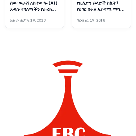
ሰው ሠራሽ አስተውሎ (AI)
የቢሊዮን ዶላሮች ስኬት፤
አዲሱ የዓለማችን የታሪክ
የሀገር በቀል ኢኮኖሚ ማሻሻያ
መታጠፊያ እና
ያመጣቸው ትልልቅ ለውጦች
እሑድ ሐምሌ 19, 2018
ዓርብ ሰኔ 19, 2018
የኢትዮጵያችን ብሩህ ተስፋ