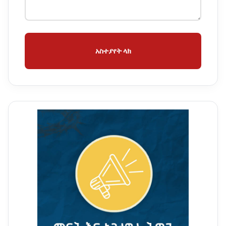
አስተያየት ላክ