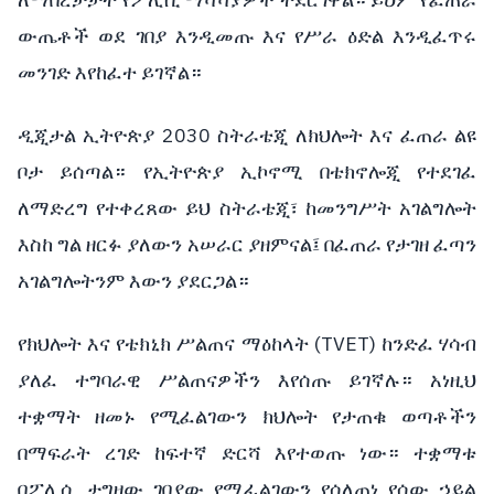
ለማበረታታት
የፖሊሲ
ማሻሻያዎች
ተደርገዋል።
ይህም
የፈጠራ
ውጤቶች
ወደ
ገበያ
እንዲመጡ
እና
የሥራ
ዕድል
እንዲፈጥሩ
መንገድ
እየከፈተ
ይገኛል።
2030
ዲጂታል
ኢትዮጵያ
ስትራቴጂ
ለክህሎት
እና
ፈጠራ
ልዩ
ቦታ
ይሰጣል።
የኢትዮጵያ
ኢኮኖሚ
በቴክኖሎጂ
የተደገፈ
ለማድረግ
የተቀረጸው
ይህ
ስትራቴጂ፣
ከመንግሥት
አገልግሎት
እስከ
ግል
ዘርፉ
ያለውን
አሠራር
ያዘምናል፤
በፈጠራ
የታገዘ
ፈጣን
አገልግሎትንም
እውን
ያደርጋል።
(TVET)
የክህሎት
እና
የቴክኒክ
ሥልጠና
ማዕከላት
ከንድፈ
ሃሳብ
ያለፈ
ተግባራዊ
ሥልጠናዎችን
እየሰጡ
ይገኛሉ።
አነዚህ
ተቋማት
ዘመኑ
የሚፈልገውን
ክህሎት
የታጠቁ
ወጣቶችን
በማፍራት
ረገድ
ከፍተኛ
ድርሻ
እየተወጡ
ነው።
ተቋማቱ
በፖሊሲ
ታግዘው
ገበያው
የሚፈልገውን
የሰለጠነ
የሰው
ኃይል