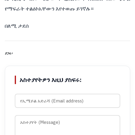
የማፍራት
ተልዕኮአቸውን
እየተወጡ
ይገኛሉ።
በለሚ ታደሰ
ያጋሩ፡
አስተያየትዎን እዚህ ያስፍሩ: