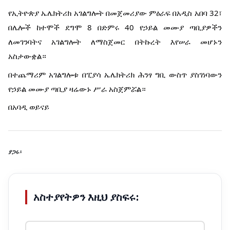
የኢትዮጵያ ኤሌክትሪክ አገልግሎት በመጀመሪያው ምዕራፍ በአዲስ አበባ 32፣
በሌሎች ከተሞች ደግሞ 8 በድምሩ 40 የኃይል መሙያ ጣቢያዎችን
ለመገንባትና አገልግሎት ለማስጀመር በትኩረት እየሠራ መሆኑን
አስታውቋል።
በተጨማሪም አገልግሎቱ በፒያሳ ኤሌክትሪክ ሕንፃ ግቢ ውስጥ ያስገነባውን
የኃይል መሙያ ጣቢያ ዛሬውኑ ሥራ አስጀምሯል።
በአባዲ ወይናይ
ያጋሩ፡
አስተያየትዎን እዚህ ያስፍሩ: