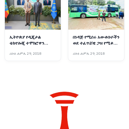
ኢትዮጵያ የዲጂታል
በነዳጅ የሚሰሩ አውቶቡሶችን
ቴክኖሎጂ ተሞክሮዋን
ወደ ተፈጥሯዊ ጋዝ የሚቀይር
ለአፍሪካ ማጋራት አለባት :-
አዲሱ ቴክኖሎጂ
ረቡዕ ሐምሌ 29, 2018
ረቡዕ ሐምሌ 29, 2018
የቤኒን የዲጂታል
ትራንስፎርሜሽንና የፈጠራ
ሚኒስትር