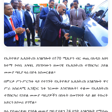
የኢትዮጵያ ኤሌክትሪክ አገልግሎት በ170 ሚሊዮን ብር ወጪ በአዲስ አበባ
ከተማ ኮተቤ አካባቢ ያስገነባውን ዘመናዊ የኤሌክትሪክ ተሽከርካሪ ኃይል
መሙያ ጣቢያ ዛሬ በይፋ አስመርቋል።
በምረቃ ሥነ-ሥርዓቱ ላይ የተገኙት የኢትዮጵያ ኤሌክትሪክ አገልግሎት ዋና
ሥራ አስፈጻሚ ኢንጂነር ጌቱ ገረመው እንደገለጹት፤ ተቋሙ የኤሌክትሪክ
ተሽከርካሪ የኃይል መሙያ ጣቢያዎችን በስፋት በመገንባት ላይ ልዩ ትኩረት
አድርጎ እየሠራ ይገኛል።
ዛሬ የተመረቀው የኃይል መሙያ ጣቢያ በቀን 24 ሰዓት አገልግሎት የሚሰጡ