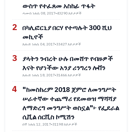
ውስጥ የተፈጸመ አስከፊ ጥፋት
ሓሙስ ነሐሴ 08, 2017
•
43290 እይታዎች
2
በካሊፎርኒያ በርሃ የተጣሉት 300 ሺህ
መኪኖች
እሑድ ነሐሴ 04, 2017
•
33427 እይታዎች
3
ያላትን ንብረት ሁሉ በመሸጥ የብዙዎች
እናት የሆነችው አንያ ሪንግረን ሎቨን
እሑድ ነሐሴ 18, 2017
•
31466 እይታዎች
4
"ከመስከረም 2018 ጀምሮ ለመንግሥት
ሠራተኛው ተጨማሪ የደመወዝ ማሻሻያ
ለማድረግ መንግሥት ወስኗል"፦ የፌደራል
ሲቪል ሰርቪስ ኮሚሽን
ሰኞ ነሐሴ 12, 2017
•
31198 እይታዎች