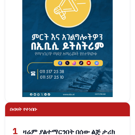
በብዛት የተነበቡ
1
ዛሬም ያልተማርንበት በሰው ልጅ ታሪክ