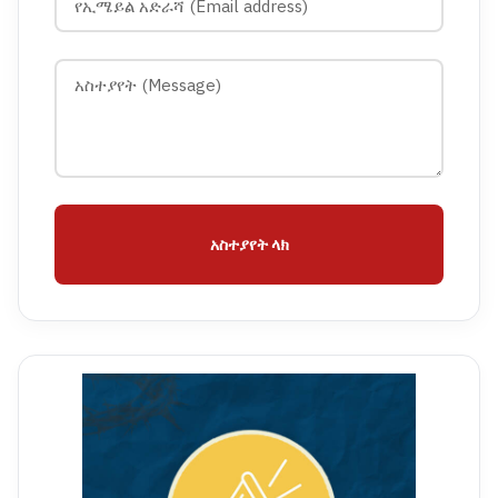
አስተያየት ላክ