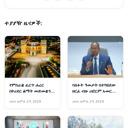
ተያያዥ ዜናዎች:
የምስራቋ ፈርጥ ሐረር
ባለፉት ዓመታት በተካሄደው
በኮሪደር ልማት መድመቋን
ዘርፈ ብዙ ሪፎርም አመርቂ
ቀጥላለች
ውጤቶች ተመዝግበዋል፡-
ረቡዕ ሐምሌ 29, 2018
ረቡዕ ሐምሌ 29, 2018
አቶ አደም ፋራህ