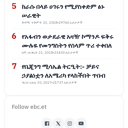
5
ከራሱ በላይ ሀገሩን የሚያስቀድም ፅኑ
ሠራዊት
ቅዳሜ ጥቅምት 15, 2018
•
29760 እይታዎች
6
የአፋብን ወታደራዊ አዛዥ ኮማንዶ ፍቅሩ
ሙሉዬ የመንግስትን የሰላም ጥሪ ተቀበለ
ሰኞ መጋቢት 21, 2018
•
23430 እይታዎች
7
የቤጂንግ ሚሳኤል ትርዒት:- ቻይና
ኃያልነቷን ለአሜሪካ የላከችበት ጥበብ
ዓርብ ነሐሴ 30, 2017
•
21737 እይታዎች
Follow ebc.et