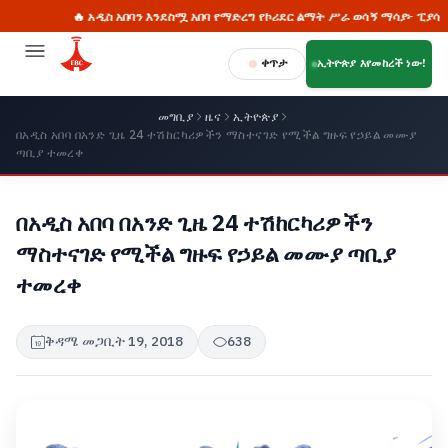
🔥 አዲስ አበባን እንደስሟ አበባ የማድረግ የኮሪደር ልማት ሥራ ወሳኝ ማሳያ፦ ፒያሳ
ቀጥታ
ኢትዮጵያ እየመከረች ነው!
መግቢያ
ዜና
ኢትዮጵያ
በአዲስ አበባ በአንድ ጊዜ 24 ተሽከርካሪዎችን ማስተናገድ የሚችል ግዙፍ የኃይል መሙያ
ጣቢያ ተመረቀ
በአዲስ አበባ በአንድ ጊዜ 24 ተሽከርካሪዎችን
ማስተናገድ የሚችል ግዙፍ የኃይል መሙያ ጣቢያ
ተመረቀ
ቅዳሜ መጋቢት 19, 2018
638