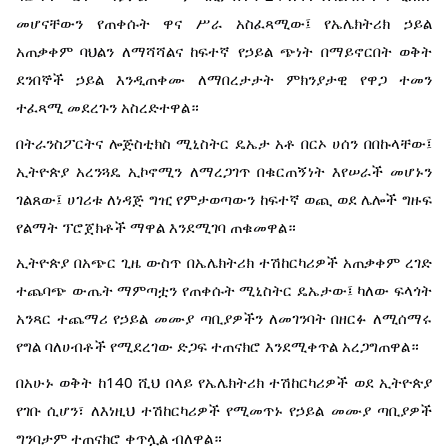
መሆናቸውን የጠቀሱት ዋና ሥራ አስፈጻሚው፤ የኤሌክትሪክ ኃይል
አጠቃቀም ባህልን ለማሻሻልና ከፍተኛ የኃይል ጭነት በማይኖርበት ወቅት
ደንበኞች ኃይል እንዲጠቀሙ ለማበረታታት ምክንያታዊ የዋጋ ተመን
ተፈጻሚ መደረጉን አስረድተዋል።
በትራንስፖርትና ሎጅስቲክስ ሚኒስትር ዴኤታ አቶ በርኦ ሀሰን በበኩላቸው፤
ኢትዮጵያ አረንጓዴ ኢኮኖሚን ለማረጋገጥ በቁርጠኝነት እየሠራች መሆኑን
ገልጸው፤ ሀገሪቱ ለነዳጅ ግዢ የምታወጣውን ከፍተኛ ወጪ ወደ ሌሎች ግዙፍ
የልማት ፕሮጀክቶች ማዋል እንደሚገባ ጠቁመዋል።
ኢትዮጵያ በአጭር ጊዜ ውስጥ በኤሌክትሪክ ተሽከርካሪዎች አጠቃቀም ረገድ
ተጨባጭ ውጤት ማምጣቷን የጠቀሱት ሚኒስትር ዴኤታው፤ ካለው ፍላጎት
አንጻር ተጨማሪ የኃይል መሙያ ጣቢያዎችን ለመገንባት በዘርፉ ለሚሰማሩ
የግል ባለሀብቶች የሚደረገው ድጋፍ ተጠናክሮ እንደሚቀጥል አረጋግጠዋል።
በአሁኑ ወቅት ከ140 ሺህ በላይ የኤሌክትሪክ ተሽከርካሪዎች ወደ ኢትዮጵያ
የገቡ ሲሆን፣ ለእነዚህ ተሽከርካሪዎች የሚመጥኑ የኃይል መሙያ ጣቢያዎች
ግንባታም ተጠናክሮ ቀጥሏል ብለዋል።