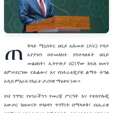
ጠ
ቅላይ
ሚኒስትር
ዐቢይ
አሕመድ
(
ዶ
/
ር
) የዳታ
አያያዝን በተመለከተ
ያስተላለፉት
ዐቢይ
መልዕክት፣ ኢትዮጵያ
በ
21
ኛው
ክፍለ
ዘመን
ለምታደርገው
የሕልውና
እና
የስትራቴጂያዊ
ልማት
ትግል
አዲስ
ምዕራፍ
የከፈተ
ታሪካዊ
ማዕቀፍ
ነው።
ይህ
ንግግር
የሀገራችንን
የመረጃ
ሥርዓት እና
የቴክኖሎጂ
አውታር
ከዘመናት
የባዕዳን
ጥገኝነት
በማላቀቅ፣
ብሔራዊ