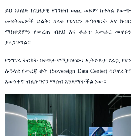
ይህ
አካሄድ
ከጊዜያዊ
የገንዘብ
ወጪ
ወይም
ከቀላል
የውጭ
መፍትሔዎች
ይልቅ፣
ዘላቂ
የሀገርን
ሉዓላዊነት እና
ክብር
ማስቀደምን
የመረጠ
ብልህ እና
ቆራጥ
አመራር
መኖሩን
ያረጋግጣል።
የንግግሩ
ትርክት
በቀጥታ
የሚያሳየው፣
ኢትዮጵያ
የራሷ
የሆነ
ሉዓላዊ
የመረጃ
ቋት
(Sovereign Data Center)
ሳይኖራት፣
እውነተኛ
ብልጽግናን
ማሰብ
እንደማትችል
ነው።