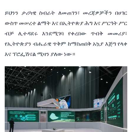
ይህንን
ታሪካዊ
ስብራት
ለመጠገን፣
መረጃዎቻችን
በሀገር
ውስጥ
መሠረተ
ልማት
እና
በኢትዮጵያ
ሕግ እና
ሥርዓት
ሥር
ብቻ
ሊተዳደሩ
እንደሚገባ
የቀረበው
ጥብቅ
መመሪያ፣
የኢትዮጵያን
ብሔራዊ
ጥቅም
ከማስጠበቅ
አኳያ
እጅግ
የላቀ
እና
ፕሮፌሽናል
ሚዛን
ያለው
ነው።