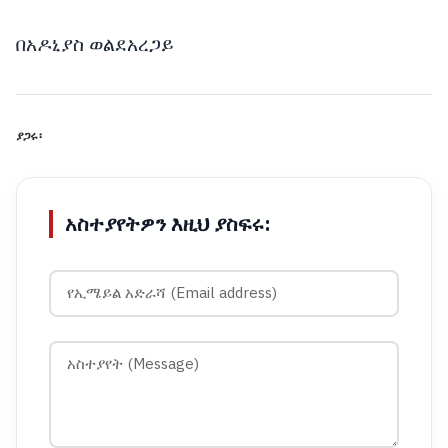
በአዶኒያስ ወልደአረጋይ
ያጋሩ፡
አስተያየትዎን እዚህ ያስፍሩ: