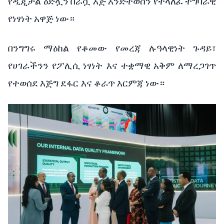
የዲጂታል
ዕድሏን
በራሷ
እጅ
እንድትወስን
የተላለፈ
ተግባራዊ
የነፃነት
አዋጅ
ነው።
በንግግሩ
ማዕከል
የቆመው
የመረጃ
ሉዓላዊነት
ጉዳይ፣
የሀገራችንን
የፖሊሲ
ነፃነት እና
ተቋማዊ
አቅም
ለማረጋገጥ
የተወሰደ
እጅግ
ደፋር እና
ቆራጥ
እርምጃ
ነው።