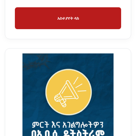
አስተያየት ላክ