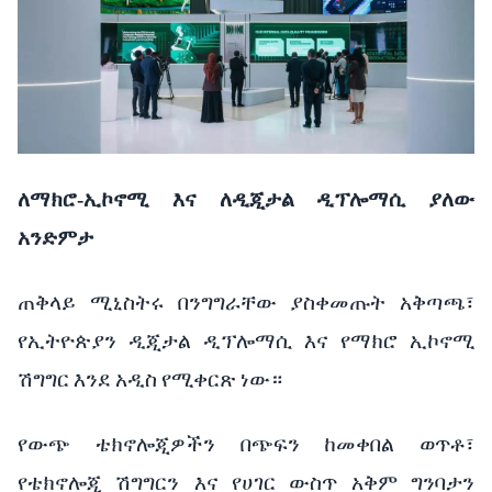
ለማክሮ
-
ኢኮኖሚ እና
ለዲጂታል
ዲፕሎማሲ
ያለው
አንድምታ
ጠቅላይ
ሚኒስትሩ
በንግግራቸው
ያስቀመጡት
አቅጣጫ፣
የኢትዮጵያን
ዲጂታል
ዲፕሎማሲ
እና
የማክሮ
ኢኮኖሚ
ሽግግር
እንደ
አዲስ
የሚቀርጽ
ነው።
የውጭ
ቴክኖሎጂዎችን
በጭፍን
ከመቀበል
ወጥቶ፣
የቴክኖሎጂ
ሽግግርን እና
የሀገር
ውስጥ
አቅም
ግንባታን