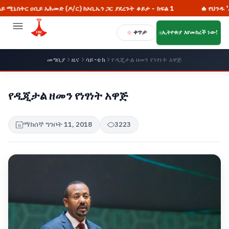
ይ አሕመድ (ዶ/ር) ከኦቢኤን ጋር ያደረጉት ቆይታ - ክፍል 1
🔥 የህንዱ 'ፈርስት ፖስት
ቀጥታ
ኢትዮጵያ እየመከረች ነው!
መግቢያ
ዜና
ሳይ-ቴክ
የዲጂታል ዘመን የነፃነት አዋጅ
የዲጂታል ዘመን የነፃነት አዋጅ
ማክሰኞ ግንቦት 11, 2018
3223