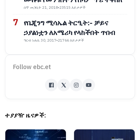
ሰኞ መጋቢት 21, 2018
•
23515 እይታዎች
7
የቤጂንግ ሚሳኤል ትርዒት:- ቻይና
ኃያልነቷን ለአሜሪካ የላከችበት ጥበብ
ዓርብ ነሐሴ 30, 2017
•
21766 እይታዎች
Follow ebc.et
ተያያዥ ዜናዎች: