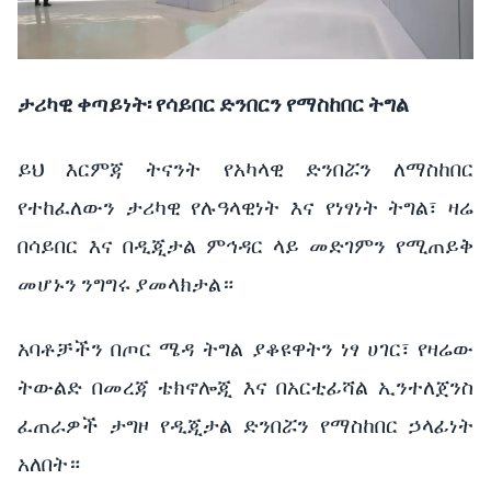
ታሪካዊ
ቀጣይነት፡
የሳይበር
ድንበርን
የማስከበር
ትግል
ይህ
እርምጃ
ትናንት
የአካላዊ
ድንበሯን
ለማስከበር
የተከፈለውን
ታሪካዊ
የሉዓላዊነት
እና
የነፃነት
ትግል፣
ዛሬ
በሳይበር እና
በዲጂታል
ምኅዳር
ላይ
መድገምን
የሚጠይቅ
መሆኑን
ንግግሩ
ያመላክታል።
አባቶቻችን
በጦር
ሜዳ ትግል
ያቆዩዋትን
ነፃ
ሀገር፣
የዛሬው
ትውልድ
በመረጃ
ቴክኖሎጂ እና
በአርቲፊሻል
ኢንተለጀንስ
ፈጠራዎች
ታግዞ
የዲጂታል
ድንበሯን
የማስከበር
ኃላፊነት
አለበት።