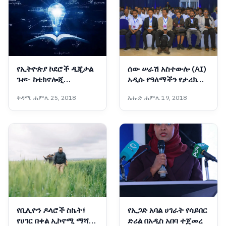
የኢትዮጵያ ኮደሮች ዲጂታል
ሰው ሠራሽ አስተውሎ (AI)
ጉዞ፡- ከቴክኖሎጂ
አዲሱ የዓለማችን የታሪክ
ተጠቃሚነት ወደ ፈጣሪነት
መታጠፊያ እና
ቅዳሜ ሐምሌ 25, 2018
እሑድ ሐምሌ 19, 2018
የኢትዮጵያችን ብሩህ ተስፋ
የቢሊዮን ዶላሮች ስኬት፤
የኢጋድ አባል ሀገራት የሳይበር
የሀገር በቀል ኢኮኖሚ ማሻሻያ
ድሪል በአዲስ አበባ ተጀመረ