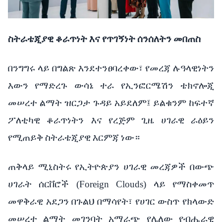
ስትራቴጂያዊ
ቆራጥነት
እና
የጥገኝነት
ሰንሰለትን
መበጠስ
በንግግሩ
ላይ
በግልጽ
እንደተንፀባረቀው፣
የመረጃ
ሉዓላዊነትን
እውን
የማድረጉ
ውሳኔ
ተራ
የኢንፎርሜሽን ቴክኖሎጂ
መሠረተ
ልማት
ዝርጋታ
ጉዳይ
አይደለም፤
ይልቁንም
ከፍተኛ
ፖለቲካዊ
ቆራጥነትን እና
የረጅም
ጊዜ
ሀገራዊ
ራዕይን
የሚጠይቅ
ስትራቴጂያዊ
እርምጃ
ነው።
ጠቅላይ
ሚኒስትሩ
የኢትዮጵያን
ሀገራዊ
መረጃዎች
በውጭ
ሀገራት
ሰርቨሮች
(Foreign Clouds)
ላይ
የማስቀመጥ
መዋቅራዊ
አደጋን
በጉልህ
በማሳየት፣
የሀገር
ውስጥ
የክላውድ
መሠረተ
ልማት
መገንባት
አማራጭ
የሌለው
የብሔራዊ