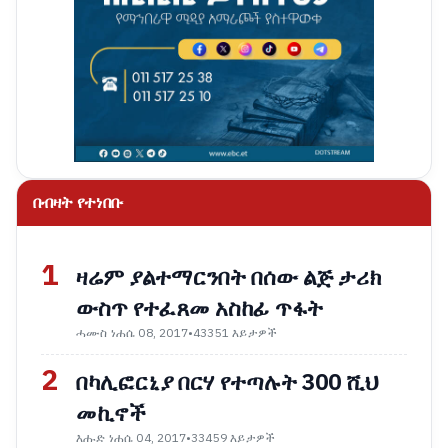
በብዛት የተነበቡ
1
ዛሬም ያልተማርንበት በሰው ልጅ ታሪክ
ውስጥ የተፈጸመ አስከፊ ጥፋት
ሓሙስ ነሐሴ 08, 2017
•
43351 እይታዎች
2
በካሊፎርኒያ በርሃ የተጣሉት 300 ሺህ
መኪኖች
እሑድ ነሐሴ 04, 2017
•
33459 እይታዎች