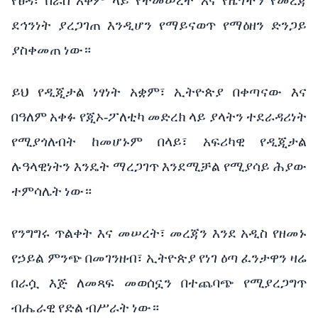
የፀዳ፣
በራስ
አቅም
ላይ
የተመሠረተ እና
የዜጎችን
የመረጃ
ደኅንነት
ያረጋገጠ
እንዲሆን
የማይናወጥ የማዕዘን
ድንጋይ
ያስቀመጠ
ነው።
ይህ
የዲጂታል
ነፃነት
አቋም፣
ኢትዮጵያ
በቀጣናው እና
በዓለም
አቀፉ
የጂኦ
-
ፖለቲካ
መድረክ
ላይ
ያላትን
ተደራዳሪነት
የሚያጎለብት
ከመሆኑም
በላይ፣
አፍሪካዊ
የዲጂታል
ሉዓላዊነትን
እንዴት
ማረጋገጥ
እንደሚቻል
የሚያሳይ
ሕያው
ተምሳሌት
ነው።
የንግግሩ
ጥልቀት እና
መሠረት፣
መረጃን
እንደ
አዲስ
የዘመኑ
የኃይል
ምንጭ
በመገንዘብ፣
ኢትዮጵያ
የነገ
ዕጣ
ፈንታዋን
ዛሬ
በራሷ
እጅ
ለመጻፍ
መወሰኗን
በተጨባጭ
የሚያረጋግጥ
ብሔራዊ
የድል
ብሥራት
ነው።