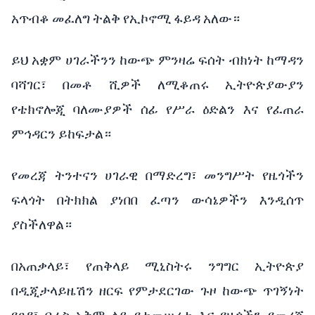
አጥብቆ
መፈለግ
ትልቅ
የኢኮኖሚ
ፋይዳ
አለው።
ይህ
አቋም
ሀገራችንን
ከውጭ
ምንዛሬ
ፍሰት
ብክነት
ከማዳን
ባሻገር፣
በመቶ
ሺዎች
ለሚቆጠሩ
ኢትዮጵያውያን
የቴክኖሎጂ
ባለሙያዎች
ሰፊ
የሥራ
ዕድልን እና
የፈጠራ
ምኅዳርን
ይከፍታል።
የመረጃ
ትንተናን
ሀገራዊ
በማድረግ፣
መንግሥት
የዜጎችን
ፍላጎት
በትክክል
ያነበበ
ፈጣን
ውሳኔዎችን
እንዲሰጥ
ያስችለዋል።
በአጠቃላይ፣
የጠቅላይ
ሚኒስትሩ
ንግግር
ኢትዮጵያ
በዲጂታላይዜሽን
ዘርፍ
የምታደርገው
ጉዞ
ከውጭ
ጥገኝነት