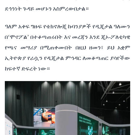
ደኅንነት
ጉዳይ
መሆኑን
አስምረውበታል።
ዓለም
አቀፍ
ግዙፍ
የቴክኖሎጂ
ኩባንያዎች
የዲጂታል
ዓለሙን
በ‘ሞኖፖል’
በተቆጣጠሩበት እና
መረጃን
እንደ
ጂኦ
-
ፖለቲካዊ
የጫና
መሣሪያ
በሚጠቀሙበት
በዚህ
ዘመን፣
ይህ
አቋም
ኢትዮጵያ
የራሷን
የዲጂታል
ምኅዳር
ለመቆጣጠር
ያሳየችው
ከፍተኛ
ድፍረት
ነው።