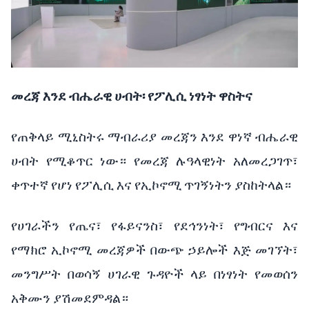
መረጃ
እንደ
ብሔራዊ
ሀብት፡
የፖሊሲ
ነፃነት
ዋስትና
የጠቅላይ
ሚኒስትሩ
ማብራሪያ
መረጃን
እንደ
ዋነኛ
ብሔራዊ
ሀብት
የሚቆጥር
ነው።
የመረጃ
ሉዓላዊነት
አለመረጋገጥ፣
ቀጥተኛ
የሆነ
የፖሊሲ
እና
የኢኮኖሚ
ጥገኝነትን
ያስከትላል።
የሀገራችን
የጤና፣
የፋይናንስ፣
የደኅንነት፣
የግብርና
እና
የማክሮ
ኢኮኖሚ
መረጃዎች
በውጭ
ኃይሎች
እጅ
መገኘት፣
መንግሥት
በወሳኝ
ሀገራዊ
ጉዳዮች
ላይ
በነፃነት
የመወሰን
አቅሙን
ያሽመደምዳል።