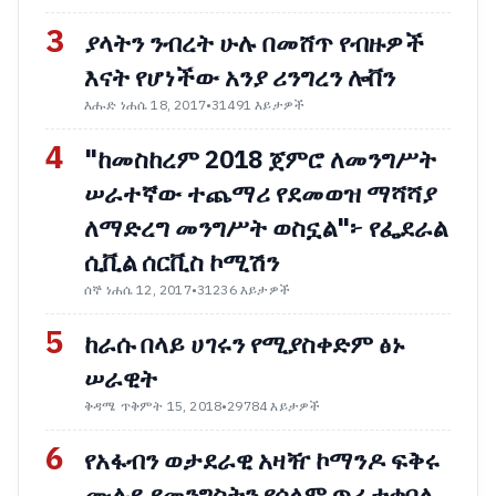
3
ያላትን ንብረት ሁሉ በመሸጥ የብዙዎች
እናት የሆነችው አንያ ሪንግረን ሎቨን
እሑድ ነሐሴ 18, 2017
•
31491 እይታዎች
4
"ከመስከረም 2018 ጀምሮ ለመንግሥት
ሠራተኛው ተጨማሪ የደመወዝ ማሻሻያ
ለማድረግ መንግሥት ወስኗል"፦ የፌደራል
ሲቪል ሰርቪስ ኮሚሽን
ሰኞ ነሐሴ 12, 2017
•
31236 እይታዎች
5
ከራሱ በላይ ሀገሩን የሚያስቀድም ፅኑ
ሠራዊት
ቅዳሜ ጥቅምት 15, 2018
•
29784 እይታዎች
6
የአፋብን ወታደራዊ አዛዥ ኮማንዶ ፍቅሩ
ሙሉዬ የመንግስትን የሰላም ጥሪ ተቀበለ