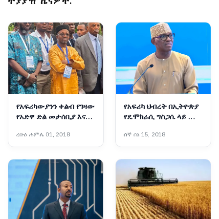
ተያያዥ ዜናዎች:
የአፍሪካውያንን ቀልብ የገዛው
የአፍሪካ ህብረት በኢትዮጵያ
የአድዋ ድል መታሰቢያ እና
የዴሞክራሲ ግስጋሴ ላይ ሙሉ
ትውልድ ተሻጋሪ የልማት
እምነት አለው!፦ አምባሳደር
ረቡዕ ሐምሌ 01, 2018
ሰኞ ሰኔ 15, 2018
ሥራዎች
ባንኮሌ አዶዬ