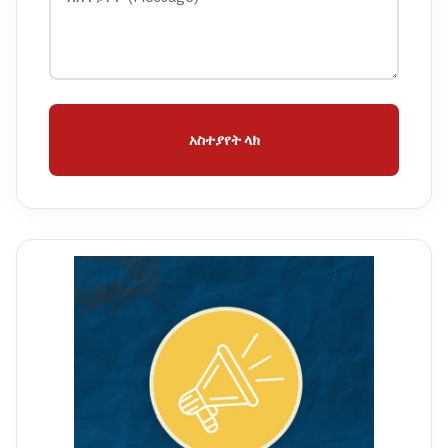
አስተያየት ላክ