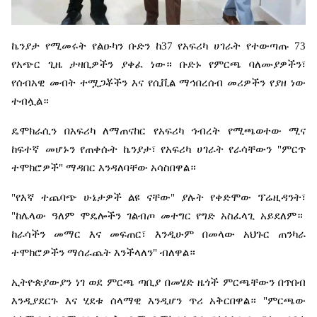
ኬንያታ
የሚመሩት
የልዑካን
ቡድን
ከ
37
የአፍሪካ
ሀገራት
የተውጣጡ
73
የአጭር
ጊዜ
ታዛቢዎችን
ያቀፈ
ነው።
ቡድኑ
የምርጫ
ባለሙያዎችን፣
የሰብአዊ
መብት
ተሟጋቾችን
እና
የሲቪል
ማኅበረሰብ
መሪዎችን
የያዘ
ነው
ተብሏል።
ዴሞክራሲን
በአፍሪካ
ለማጠናከር
የአፍሪካ
ኅብረት
የሚጫወተው
ሚና
ከፍተኛ
መሆኑን
የጠቀሱት
ኬንያታ፣
የአፍሪካ
ሀገራት
የራሳቸውን
"
ምርጥ
ተሞክሮዎች
"
ማዳበር
እንዳለባቸው
አሳስበዋል።
"
የእኛ
ተጨባጭ
ሁኔታዎች
ልዩ
ናቸው
"
ያሉት
የቀድሞው
ፕሬዚዳንት፣
"
ከሌላው
ዓለም
ሞዴሎችን
ገልብጦ
መተግር
የግድ
አስፈላጊ
አይደለም።
ከራሳችን
መማር
እና
መፍጠር፣
እንዲሁም
በመላው
አህጉር
ጠንካራ
ተሞክሮዎችን
ማሰራጨት
እንችላለን
"
ብለዋል።
ኢትዮጵያውያን
ነገ
ወደ
ምርጫ
ጣቢያ
በመሄድ
ዜጎች
ምርጫቸውን
በጥበብ
እንዲያደርጉ
እና
ሂደቱ
ሰላማዊ
እንዲሆን
ጥሪ
አቅርበዋል።
"
ምርጫው