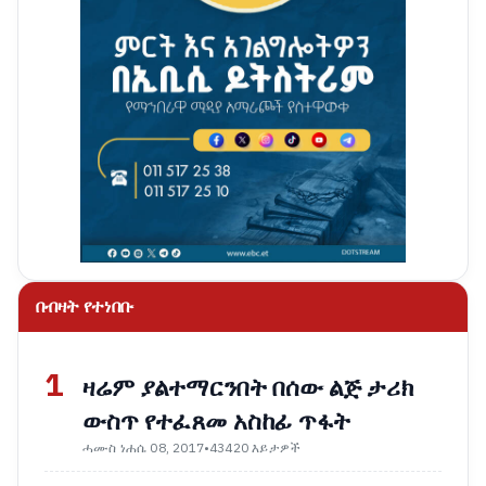
በብዛት የተነበቡ
1
ዛሬም ያልተማርንበት በሰው ልጅ ታሪክ
ውስጥ የተፈጸመ አስከፊ ጥፋት
ሓሙስ ነሐሴ 08, 2017
•
43420 እይታዎች