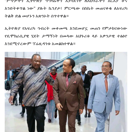
"
ምኞታችን
ኢትዮጵያ
ጥንካሬዋን
እያሳደገች
ለአህጉራችን
አርአያ
ሆና
እንድትቀጥል
ነው
"
ያሉት
ኬንያታ፣
ምርጫው
በስኬት
መጠናቀቁ
ለአፍሪካ
ትልቅ
ድል
መሆኑን
አጽንኦት
ሰጥተዋል።
ኢትዮጵያ
የአፍሪካ
ኅብረት
መቀመጫ
እንደመሆኗ
መጠን
የምታከናውነው
የዴሞክራሲያዊ
ሂደት
ታማኝነት
በመላው
አህጉሪቱ
ላይ
አዎንታዊ
ተፅዕኖ
እንደሚኖረውም
ፕሬዚዳንቱ
አመልክተዋል።