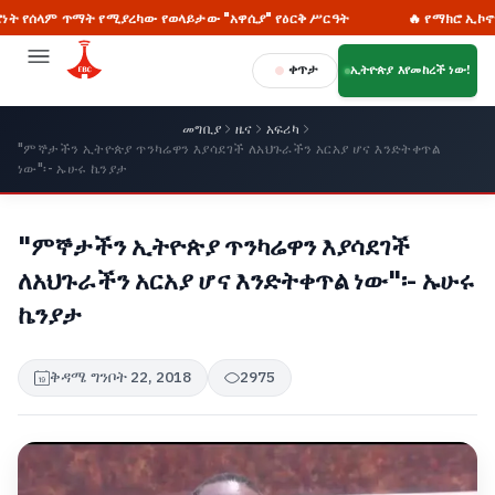
 ጥማት የሚያረካው የወላይታው "አዋሲያ" የዕርቅ ሥርዓት
🔥 የማክሮ ኢኮኖሚ ሪፎርሙን
ቀጥታ
ኢትዮጵያ እየመከረች ነው!
መግቢያ
ዜና
አፍሪካ
"ምኞታችን ኢትዮጵያ ጥንካሬዋን እያሳደገች ለአህጉራችን አርአያ ሆና እንድትቀጥል
ነው"፡- ኡሁሩ ኬንያታ
"ምኞታችን ኢትዮጵያ ጥንካሬዋን እያሳደገች
ለአህጉራችን አርአያ ሆና እንድትቀጥል ነው"፡- ኡሁሩ
ኬንያታ
ቅዳሜ ግንቦት 22, 2018
2975