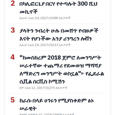
2
በካሊፎርኒያ በርሃ የተጣሉት 300 ሺህ
መኪኖች
እሑድ ነሐሴ 04, 2017
•
33485 እይታዎች
3
ያላትን ንብረት ሁሉ በመሸጥ የብዙዎች
እናት የሆነችው አንያ ሪንግረን ሎቨን
እሑድ ነሐሴ 18, 2017
•
31513 እይታዎች
4
"ከመስከረም 2018 ጀምሮ ለመንግሥት
ሠራተኛው ተጨማሪ የደመወዝ ማሻሻያ
ለማድረግ መንግሥት ወስኗል"፦ የፌደራል
ሲቪል ሰርቪስ ኮሚሽን
ሰኞ ነሐሴ 12, 2017
•
31275 እይታዎች
5
ከራሱ በላይ ሀገሩን የሚያስቀድም ፅኑ
ሠራዊት
ቅዳሜ ጥቅምት 15, 2018
•
29808 እይታዎች