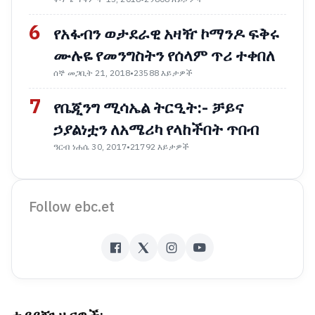
6
የአፋብን ወታደራዊ አዛዥ ኮማንዶ ፍቅሩ
ሙሉዬ የመንግስትን የሰላም ጥሪ ተቀበለ
ሰኞ መጋቢት 21, 2018
•
23588 እይታዎች
7
የቤጂንግ ሚሳኤል ትርዒት:- ቻይና
ኃያልነቷን ለአሜሪካ የላከችበት ጥበብ
ዓርብ ነሐሴ 30, 2017
•
21792 እይታዎች
Follow ebc.et