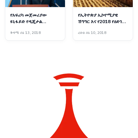
የአፍሪካ መጀመሪያው
የኢትዮጵያ ኢኮኖሚያዊ
ዩኒፋይድ የዲጂታል
ሽግግር እና የ2018 የዕድገት
አገልግሎት መተግበሪያ
ትንበያ
ቅዳሜ ሰኔ 13, 2018
ረቡዕ ሰኔ 10, 2018
‘መሶብ’ ወደ ሞባይል ስልኮች
ተሸጋግሯል፡- ጠቅላይ
ሚኒስትር ዐቢይ አሕመድ
(ዶ/ር)