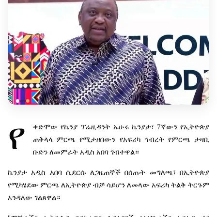
የ
ቀድሞው
የኬንያ
ፕሬዚዳንት
ኡሁሩ
ኬንያታ፣
7
ኛውን
የኢትዮጵያ
ጠቅላላ
ምርጫ
የሚታዘበውን
የአፍሪካ
ኅብረት
የምርጫ
ታዛቢ
ቡድን
ለመምራት
አዲስ
አበባ
ገብተዋል።
ኬንያታ
አዲስ
አበባ
ሲደርሱ
ለጋዜጠኞች
በሰጡት
መግለጫ፣
በኢትዮጵያ
የሚካሄደው
ምርጫ
ለኢትዮጵያ
ብቻ
ሳይሆን
ለመላው
አፍሪካ
ትልቅ
ትርጉም
እንዳለው
ገልጸዋል።