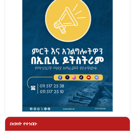
በብዛት የተነበቡ