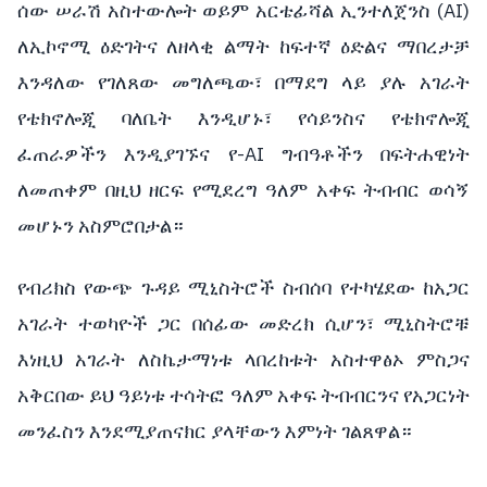
ሰው ሠራሽ አስተውሎት ወይም አርቴፊሻል ኢንተለጀንስ (AI)
ለኢኮኖሚ ዕድገትና ለዘላቂ ልማት ከፍተኛ ዕድልና ማበረታቻ
እንዳለው የገለጸው መግለጫው፣ በማደግ ላይ ያሉ አገራት
የቴክኖሎጂ ባለቤት እንዲሆኑ፣ የሳይንስና የቴክኖሎጂ
ፈጠራዎችን እንዲያገኙና የ-AI ግብዓቶችን በፍትሐዊነት
ለመጠቀም በዚህ ዘርፍ የሚደረግ ዓለም አቀፍ ትብብር ወሳኝ
መሆኑን አስምሮበታል።
የብሪክስ የውጭ ጉዳይ ሚኒስትሮች ስብሰባ የተካሄደው ከአጋር
አገራት ተወካዮች ጋር በሰፊው መድረክ ሲሆን፣ ሚኒስትሮቹ
እነዚህ አገራት ለስኬታማነቱ ላበረከቱት አስተዋፅኦ ምስጋና
አቅርበው ይህ ዓይነቱ ተሳትፎ ዓለም አቀፍ ትብብርንና የአጋርነት
መንፈስን እንደሚያጠናክር ያላቸውን እምነት ገልጸዋል።