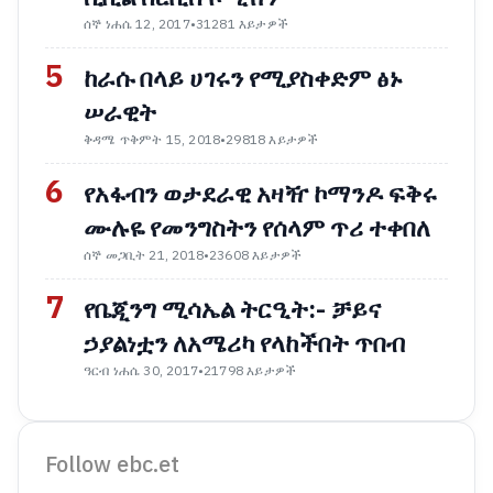
ሰኞ ነሐሴ 12, 2017
•
31281 እይታዎች
5
ከራሱ በላይ ሀገሩን የሚያስቀድም ፅኑ
ሠራዊት
ቅዳሜ ጥቅምት 15, 2018
•
29818 እይታዎች
6
የአፋብን ወታደራዊ አዛዥ ኮማንዶ ፍቅሩ
ሙሉዬ የመንግስትን የሰላም ጥሪ ተቀበለ
ሰኞ መጋቢት 21, 2018
•
23608 እይታዎች
7
የቤጂንግ ሚሳኤል ትርዒት:- ቻይና
ኃያልነቷን ለአሜሪካ የላከችበት ጥበብ
ዓርብ ነሐሴ 30, 2017
•
21798 እይታዎች
Follow ebc.et