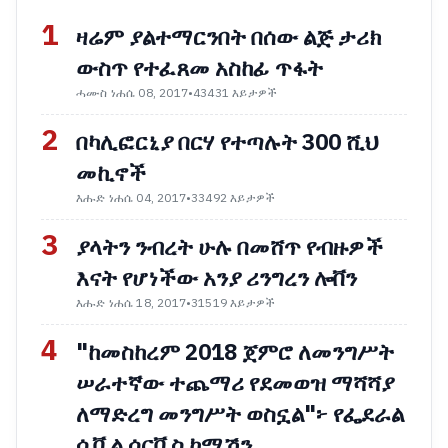
1
ዛሬም ያልተማርንበት በሰው ልጅ ታሪክ
ውስጥ የተፈጸመ አስከፊ ጥፋት
ሓሙስ ነሐሴ 08, 2017
•
43431 እይታዎች
2
በካሊፎርኒያ በርሃ የተጣሉት 300 ሺህ
መኪኖች
እሑድ ነሐሴ 04, 2017
•
33492 እይታዎች
3
ያላትን ንብረት ሁሉ በመሸጥ የብዙዎች
እናት የሆነችው አንያ ሪንግረን ሎቨን
እሑድ ነሐሴ 18, 2017
•
31519 እይታዎች
4
"ከመስከረም 2018 ጀምሮ ለመንግሥት
ሠራተኛው ተጨማሪ የደመወዝ ማሻሻያ
ለማድረግ መንግሥት ወስኗል"፦ የፌደራል
ሲቪል ሰርቪስ ኮሚሽን