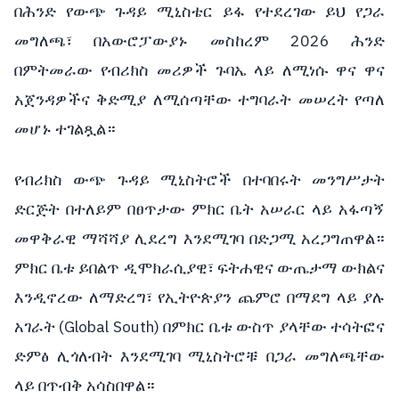
በሕንድ የውጭ ጉዳይ ሚኒስቴር ይፋ የተደረገው ይህ የጋራ
መግለጫ፣ በአውሮፓውያኑ መስከረም 2026 ሕንድ
በምትመራው የብሪክስ መሪዎች ጉባኤ ላይ ለሚነሱ ዋና ዋና
አጀንዳዎችና ቅድሚያ ለሚሰጣቸው ተግባራት መሠረት የጣለ
መሆኑ ተገልጿል።
የብሪክስ ውጭ ጉዳይ ሚኒስትሮች በተባበሩት መንግሥታት
ድርጅት በተለይም በፀጥታው ምክር ቤት አሠራር ላይ አፋጣኝ
መዋቅራዊ ማሻሻያ ሊደረግ እንደሚገባ በድጋሚ አረጋግጠዋል።
ምክር ቤቱ ይበልጥ ዲሞክራሲያዊ፣ ፍትሐዊና ውጤታማ ውክልና
እንዲኖረው ለማድረግ፣ የኢትዮጵያን ጨምሮ በማደግ ላይ ያሉ
አገራት (Global South) በምክር ቤቱ ውስጥ ያላቸው ተሳትፎና
ድምፅ ሊጎለብት እንደሚገባ ሚኒስትሮቹ በጋራ መግለጫቸው
ላይ በጥብቅ አሳስበዋል።