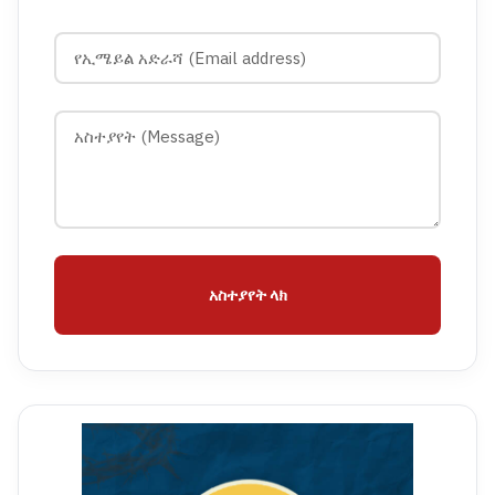
አስተያየት ላክ