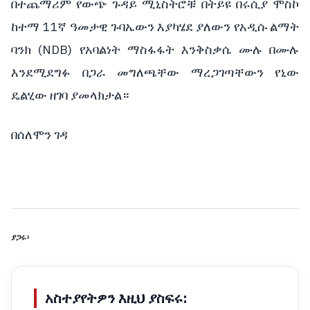
በተጨማሪም የውጭ ጉዳይ ሚኒስትሮቹ በትይዩ በሩሲያ ሞስኮ
ከተማ 11ኛ ዓመታዊ ጉባኤውን እያካሄደ ያለውን የአዲሱ ልማት
ባንክ (NDB) የአባልነት ማስፋፋት እንቅስቃሴ ሙሉ በሙሉ
እንደሚደግፉ በጋራ መግለጫቸው ማረጋገጣቸውን የኒው
ዴልሂው ዘገባ ያመላክታል።
በሰለሞን ገዳ
ያጋሩ፡
አስተያየትዎን እዚህ ያስፍሩ: