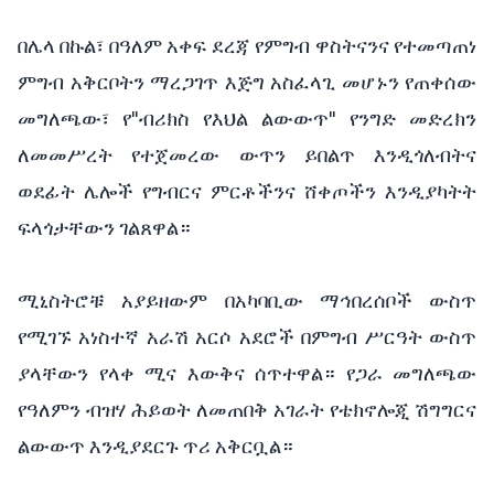
በሌላ በኩል፣ በዓለም አቀፍ ደረጃ የምግብ ዋስትናንና የተመጣጠነ
ምግብ አቅርቦትን ማረጋገጥ እጅግ አስፈላጊ መሆኑን የጠቀሰው
መግለጫው፣ የ"ብሪክስ የእህል ልውውጥ" የንግድ መድረክን
ለመመሥረት የተጀመረው ውጥን ይበልጥ እንዲጎለብትና
ወደፊት ሌሎች የግብርና ምርቶችንና ሸቀጦችን እንዲያካትት
ፍላጎታቸውን ገልጸዋል።
ሚኒስትሮቹ አያይዘውም በአካባቢው ማኅበረሰቦች ውስጥ
የሚገኙ አነስተኛ አራሽ አርሶ አደሮች በምግብ ሥርዓት ውስጥ
ያላቸውን የላቀ ሚና እውቅና ሰጥተዋል። የጋራ መግለጫው
የዓለምን ብዝሃ ሕይወት ለመጠበቅ አገራት የቴክኖሎጂ ሽግግርና
ልውውጥ እንዲያደርጉ ጥሪ አቅርቧል።