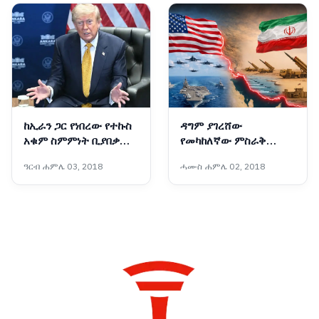
ከኢራን ጋር የነበረው የተኩስ
ዳግም ያገረሸው
አቁም ስምምነት ቢያበቃም
የመካከለኛው ምስራቅ
አሜሪካ ከኢራን ጋር
ውጥረት
ዓርብ ሐምሌ 03, 2018
ሓሙስ ሐምሌ 02, 2018
ትወያያለች፦ ፕሬዝዳንት
ትራምፕ