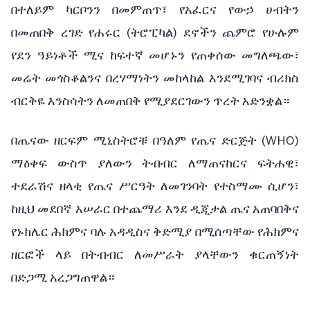
በተለይም ካርቦንን በመምጠጥ፣ የአፈርና የውኃ ሀብትን
በመጠበቅ ረገድ የሐሩር (ትሮፒካል) ደኖችን ጨምሮ የሁሉም
የደን ዓይነቶች ሚና ከፍተኛ መሆኑን የጠቀሰው መግለጫው፣
መሬት መጎስቆልንና በረሃማነትን መከላከል እንደሚገባና ብሪክስ
ብርቅዬ እንስሳትን ለመጠበቅ የሚያደርገውን ጥረት አድንቋል።
በጤናው ዘርፍም ሚኒስትሮቹ በዓለም የጤና ድርጅት (WHO)
ማዕቀፍ ውስጥ ያለውን ትብብር ለማጠናከርና ፍትሐዊ፣
ተደራሽና ዘላቂ የጤና ሥርዓት ለመገንባት የተስማሙ ሲሆን፣
ከዚህ መደበኛ አሠራር በተጨማሪ እንደ ዲጂታል ጤና አጠባበቅና
የኑክሌር ሕክምና ባሉ አዳዲስና ቅድሚያ በሚሰጣቸው የሕክምና
ዘርፎች ላይ በትብብር ለመሥራት ያላቸውን ቁርጠኝነት
በድጋሚ አረጋግጠዋል።