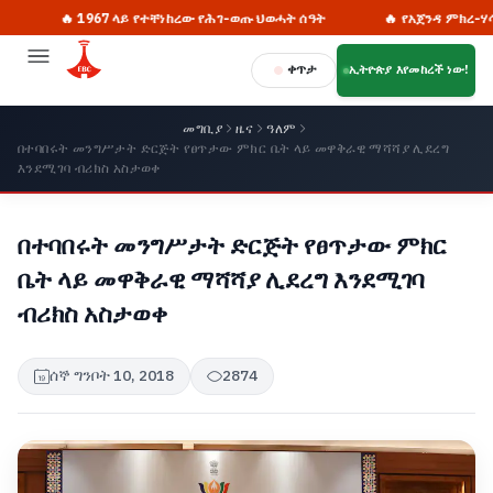
🔥 1967 ላይ የተቸነከረው የሕገ-ወጡ ህወሓት ሰዓት
🔥 የአጀንዳ ምክረ-ሃሳቦች ለስ
ቀጥታ
ኢትዮጵያ እየመከረች ነው!
መግቢያ
ዜና
ዓለም
በተባበሩት መንግሥታት ድርጅት የፀጥታው ምክር ቤት ላይ መዋቅራዊ ማሻሻያ ሊደረግ
እንደሚገባ ብሪክስ አስታወቀ
በተባበሩት መንግሥታት ድርጅት የፀጥታው ምክር
ቤት ላይ መዋቅራዊ ማሻሻያ ሊደረግ እንደሚገባ
ብሪክስ አስታወቀ
ሰኞ ግንቦት 10, 2018
2874