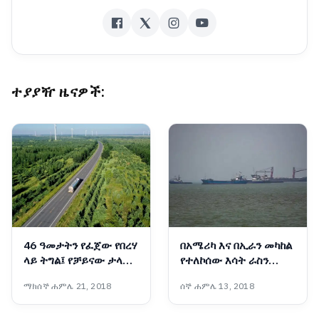
ተያያዥ ዜናዎች:
46 ዓመታትን የፈጀው የበረሃ
በአሜሪካ እና በኢራን መካከል
ላይ ትግል፤ የቻይናው ታላቁ
የተለኮሰው እሳት ራስን
አረንጓዴ ግንብ አስገራሚ
ወደመግታት እንዲሸጋገር
ማክሰኞ ሐምሌ 21, 2018
ሰኞ ሐምሌ 13, 2018
ስኬት
ዓለም አቀፍ ተቋማት ጠየቁ