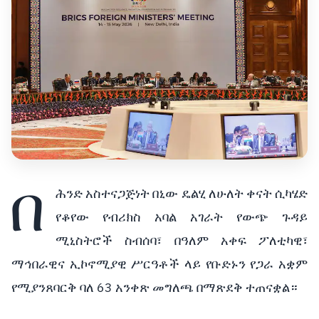
በ
ሕንድ አስተናጋጅነት በኒው ዴልሂ ለሁለት ቀናት ሲካሄድ
የቆየው የብሪክስ አባል አገራት የውጭ ጉዳይ
ሚኒስትሮች ስብሰባ፣ በዓለም አቀፍ ፖለቲካዊ፣
ማኅበራዊና ኢኮኖሚያዊ ሥርዓቶች ላይ የቡድኑን የጋራ አቋም
የሚያንጸባርቅ ባለ 63 አንቀጽ መግለጫ በማጽደቅ ተጠናቋል።