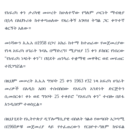
የአፍሪካ
ቀን
ታሪካዊ
መሠረት
ከሁለተኛው
የዓለም
ጦርነት
ማብቂያ
በኋላ
በአህጉሪቱ
ከተቀጣጠለው
የጸረ
-
ቅኝ
አገዛዝ
ትግል
ጋር
ቀጥተኛ
ቁርኝት
አለው።
መነሻውን
እ
.
አ
.
አ
በ
1958
በጋና
አክራ
ከተማ
ከተጠራው
የመጀመሪያው
የነጻ
አፍሪካ
ሀገራት
ጉባኤ
በማድረግ፣
ሚያዝያ
15
ቀን
ይከበር
የነበረው
"
የአፍሪካ
ነጻነት
ቀን
"
፣
በሂደት
ጠንካራ
ተቋማዊ
መዋቅር
ወደ
መፍጠር
ተሸጋግሯል።
በዚህም
መሠረት
እ
.
አ
.
አ
ግንቦት
25
ቀን
1963
የ
32
ነጻ
አፍሪካ
ሀገራት
መሪዎች
በአዲስ
አበባ
ተሰብስበው
የአፍሪካ
አንድነት
ድርጅትን
ሲመሰርቱ፣
ቀኑ
ወደ
ግንቦት
25
ተቀይሮ
"
የአፍሪካ
ቀን
"
ተብሎ
በይፋ
እንዲሰየም
ተወስኗል።
በዚህ
ሂደት
የኢትዮጵያ
ዲፕሎማሲያዊ
ብስለት
ጎልቶ
የወጣበት
አጋጣሚ
በ
1960
ዎቹ
መጀመሪያ
ላይ
የተፈጠረውን
የርዕዮተ
-
ዓለም
ክፍፍል