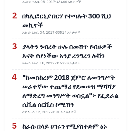
ሓሙስ ነሐሴ 08, 2017
•
43466 እይታዎች
2
በካሊፎርኒያ በርሃ የተጣሉት 300 ሺህ
መኪኖች
እሑድ ነሐሴ 04, 2017
•
33514 እይታዎች
3
ያላትን ንብረት ሁሉ በመሸጥ የብዙዎች
እናት የሆነችው አንያ ሪንግረን ሎቨን
እሑድ ነሐሴ 18, 2017
•
31529 እይታዎች
4
"ከመስከረም 2018 ጀምሮ ለመንግሥት
ሠራተኛው ተጨማሪ የደመወዝ ማሻሻያ
ለማድረግ መንግሥት ወስኗል"፦ የፌደራል
ሲቪል ሰርቪስ ኮሚሽን
ሰኞ ነሐሴ 12, 2017
•
31304 እይታዎች
5
ከራሱ በላይ ሀገሩን የሚያስቀድም ፅኑ