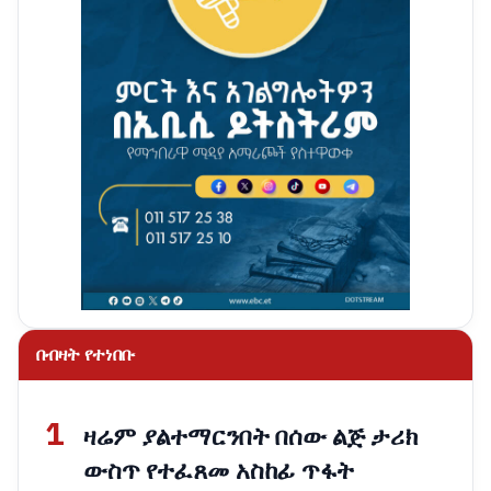
በብዛት የተነበቡ
1
ዛሬም ያልተማርንበት በሰው ልጅ ታሪክ
ውስጥ የተፈጸመ አስከፊ ጥፋት