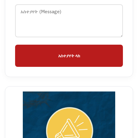
አስተያየት ላክ