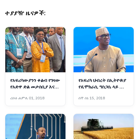
ተያያዥ ዜናዎች:
የአፍሪካውያንን ቀልብ የገዛው
የአፍሪካ ህብረት በኢትዮጵያ
የአድዋ ድል መታሰቢያ እና
የዴሞክራሲ ግስጋሴ ላይ ሙሉ
ትውልድ ተሻጋሪ የልማት
እምነት አለው!፦ አምባሳደር
ረቡዕ ሐምሌ 01, 2018
ሰኞ ሰኔ 15, 2018
ሥራዎች
ባንኮሌ አዶዬ