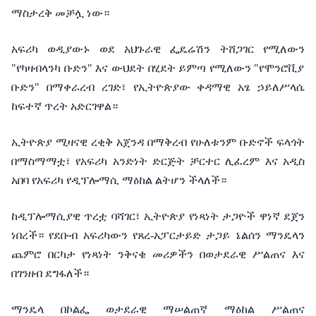
ማስታረቅ
መቻሏ
ነው።
አፍሪካ
ወዲያውኑ
ወደ
አህጉራዊ
ፌዴሬሽን
ትሸጋገር
የሚለውን
"
የካዛብላንካ
ቡድን
"
እና
ውህደት
በሂደት
ይምጣ
የሚለውን
"
የሞንሮቪያ
ቡድን
"
በማቀራረብ
ረገድ፣
የኢትዮጵያው
ቀዳማዊ
አፄ
ኃይለሥላሴ
ከፍተኛ
ጥረት
አድርገዋል።
ኢትዮጵያ
ሚዛናዊ
ረቂቅ
አጀንዳ
በማቅረብ
የሁለቱንም
ቡድኖች
ፍላጎት
በማስማማቷ፣
የአፍሪካ
አንድነት
ድርጅት
ቻርተር
ሊፈረም
እና
አዲስ
አበባ
የአፍሪካ
የዲፕሎማሲ
ማዕከል
ልትሆን
ችላለች።
ከዲፕሎማሲያዊ
ጥረቷ
ባሻገር፣
ኢትዮጵያ
የነጻነት
ታጋዮች
ዋነኛ
ደጀን
ነበረች።
የደቡብ
አፍሪካውን
የጸረ
-
አፓርታይድ
ታጋይ
ኔልሰን
ማንዴላን
ጨምሮ
በርካታ
የነጻነት
ንቅናቄ
መሪዎችን
በወታደራዊ
ሥልጠና
እና
በገንዘብ
ደግፋለች።
ማንዴላ
በኮልፌ
ወታደራዊ
ማሠልጠኛ
ማዕከል
ሥልጠና