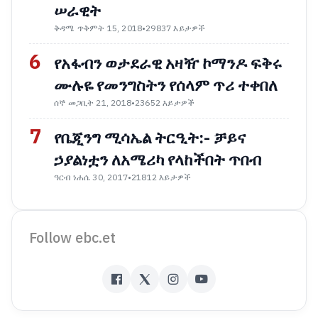
ሠራዊት
ቅዳሜ ጥቅምት 15, 2018
•
29837 እይታዎች
6
የአፋብን ወታደራዊ አዛዥ ኮማንዶ ፍቅሩ
ሙሉዬ የመንግስትን የሰላም ጥሪ ተቀበለ
ሰኞ መጋቢት 21, 2018
•
23652 እይታዎች
7
የቤጂንግ ሚሳኤል ትርዒት:- ቻይና
ኃያልነቷን ለአሜሪካ የላከችበት ጥበብ
ዓርብ ነሐሴ 30, 2017
•
21812 እይታዎች
Follow ebc.et