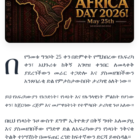
በ
የዓመቱ
ግንቦት
25
ቀን
በድምቀት
የሚከበረው
የአፍሪካ
ቀን፣
አህጉሪቱ
ከቅኝ
አገዛዝ
ቀንበር
ለመላቀቅ
ያደረገችውን
መራር
ተጋድሎ
እና
ያስመዘገበችውን
አንጸባራቂ
ድል
የምታስታውስበት
ታሪካዊ
ዕለት
ነው።
ይህ
የአፍሪካውያን
የአንድነት፣
የነጻነት
እና
የሉዓላዊነት
ምልክት
የሆነው
ቀን፣
ከጀርባው
ረጅም
እና
መሥዋዕትነት
የተሞላበት
ታሪካዊ
ጉዞ
አለው።
በዚህ
የነጻነት
ጉዞ
ውስጥ
ደግሞ
ኢትዮጵያ
በቅኝ
ግዛት
አለመያዟ
እና
ያስመዘገበችው
የዓድዋ
ድል
ለአፍሪካውያን
የነጻነት
ንቅናቄ
ትልቅ
ተነሣሽነት
በመፍጠር
ረገድ
ከፍተኛውን
ድርሻ
ይወስዳል።