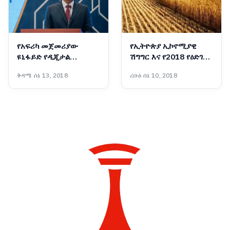
የአፍሪካ መጀመሪያው
የኢትዮጵያ ኢኮኖሚያዊ
ዩኒፋይድ የዲጂታል
ሽግግር እና የ2018 የዕድገት
አገልግሎት መተግበሪያ
ትንበያ
ቅዳሜ ሰኔ 13, 2018
ረቡዕ ሰኔ 10, 2018
‘መሶብ’ ወደ ሞባይል ስልኮች
ተሸጋግሯል፡- ጠቅላይ
ሚኒስትር ዐቢይ አሕመድ
(ዶ/ር)