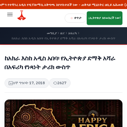
 አዲስ የዲፕሎማሲ አቅጣጫ እየተከተለች ነው - ጠቅላይ ሚኒስትር ዐቢይ አሕመድ (ዶ/ር)
ቀጥታ
ኢትዮጵያ እየመከረች ነው!
መግቢያ
ዜና
አፍሪካ
ከአክራ እስከ አዲስ አበባ፡ የኢትዮጵያ ደማቅ አሻራ በአፍሪካ የነጻነት ታሪክ ውስጥ
ከአክራ እስከ አዲስ አበባ፡ የኢትዮጵያ ደማቅ አሻራ
በአፍሪካ የነጻነት ታሪክ ውስጥ
ሰኞ ግንቦት 17, 2018
2627