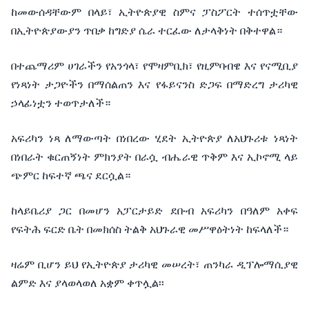
ከመውሰዳቸውም
በላይ፣
ኢትዮጵያዊ
ስምና
ፓስፖርት
ተሰጥቷቸው
በኢትዮጵያውያን
ጥበቃ
ከግድያ
ሴራ
ተርፈው
ለታላቅነት
በቅተዋል።
በተጨማሪም
ሀገራችን
የአንጎላ፣
የሞዛምቢክ፣
የዚምባብዌ
እና
የናሚቢያ
የነጻነት
ታጋዮችን
በማሰልጠን እና
የፋይናንስ
ድጋፍ
በማድረግ
ታሪካዊ
ኃላፊነቷን
ተወጥታለች።
አፍሪካን
ነጻ
ለማውጣት
በነበረው
ሂደት
ኢትዮጵያ
ለአህጉሪቱ ነጻነት
በነበራት ቁርጠኝነት ምክንያት
በራሷ
ብሔራዊ
ጥቅም
እና
ኢኮኖሚ
ላይ
ጭምር
ከፍተኛ
ጫና
ደርሷል።
ከላይቤሪያ
ጋር
በመሆን
አፓርታይድ
ደቡብ
አፍሪካን
በዓለም
አቀፍ
የፍትሕ
ፍርድ
ቤት
በመክሰስ
ትልቅ
አህጉራዊ
መሥዋዕትነት
ከፍላለች።
ዛሬም
ቢሆን
ይህ
የኢትዮጵያ
ታሪካዊ
መሠረት፣
ጠንካራ
ዲፕሎማሲያዊ
ልምድ
እና
ያላወላወለ
አቋም ቀጥሏል፡፡