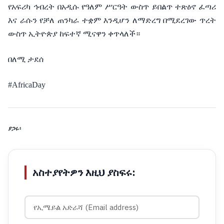
የአፍሪካ
ኅብረት
በአዲሱ
የዓለም
ሥርዓት
ውስጥ
ይበልጥ
ተጽዕኖ
ፈጣሪ
እና
ራሱን
የቻለ
ጠንካራ
ተቋም
እንዲሆን
ለማድረግ
በሚደረገው
ጥረት
ውስጥ
ኢትዮጵያ ከፍተኛ ሚናዋን ቀጥላለች።
በለሚ ታደሰ
#AfricaDay
ያጋሩ፡
አስተያየትዎን እዚህ ያስፍሩ: