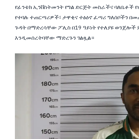
የፊንቴክ ኢንቨስትመንት የግል ድርጅት መስራችና ባለቤቶች የ
የተባሉ ተጠርጣሪዎች፣ ታዋቂና ተፅዕኖ ፈጣሪ ግለሰቦችን በመጠ
ጉዳት በማድረሳቸው ፖሊስ በ19 ዓይነት የተለያዩ ወንጀሎች
እንዲመሰረትባቸው ማድረጉን ገልጿል።