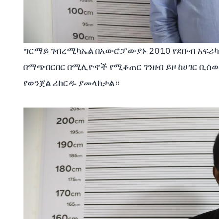
ግርማይ ገብረሚካኤል በአውሮፓውያኑ 2010 የደቡብ አፍሪካ 
በማጭበርበር በሚሊዮኖች የሚቆጠር ገንዘብ ይዞ ከሀገር ቢሰወ
የወንጀል ሪከርዱ ያመላክታል።