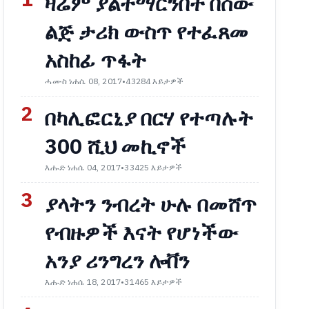
1
ዛሬም ያልተማርንበት በሰው
ልጅ ታሪክ ውስጥ የተፈጸመ
አስከፊ ጥፋት
ሓሙስ ነሐሴ 08, 2017
•
43284 እይታዎች
2
በካሊፎርኒያ በርሃ የተጣሉት
300 ሺህ መኪኖች
እሑድ ነሐሴ 04, 2017
•
33425 እይታዎች
3
ያላትን ንብረት ሁሉ በመሸጥ
የብዙዎች እናት የሆነችው
አንያ ሪንግረን ሎቨን
እሑድ ነሐሴ 18, 2017
•
31465 እይታዎች