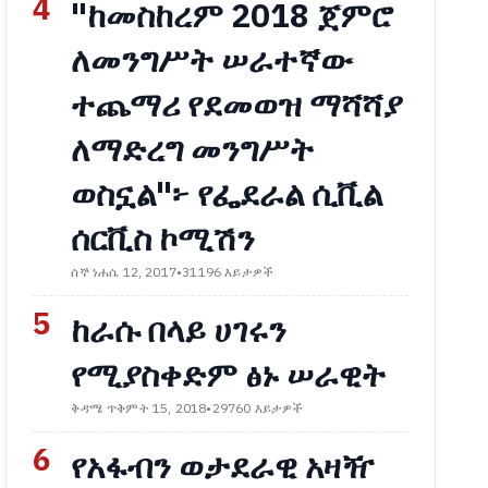
4
"ከመስከረም 2018 ጀምሮ
ለመንግሥት ሠራተኛው
ተጨማሪ የደመወዝ ማሻሻያ
ለማድረግ መንግሥት
ወስኗል"፦ የፌደራል ሲቪል
ሰርቪስ ኮሚሽን
ሰኞ ነሐሴ 12, 2017
•
31196 እይታዎች
5
ከራሱ በላይ ሀገሩን
የሚያስቀድም ፅኑ ሠራዊት
ቅዳሜ ጥቅምት 15, 2018
•
29760 እይታዎች
6
የአፋብን ወታደራዊ አዛዥ