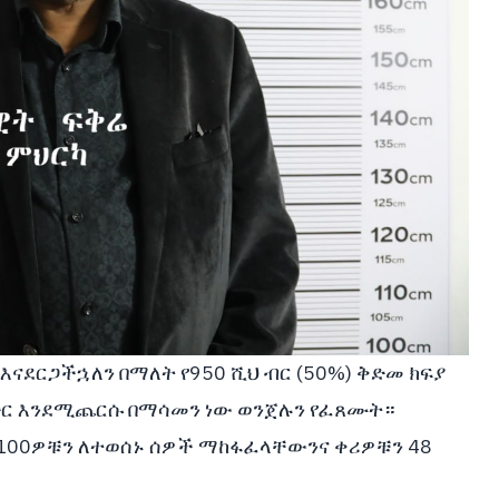
ናደርጋችኋለን በማለት የ950 ሺህ ብር (50%) ቅድመ ክፍያ
ብድር እንደሚጨርሱ በማሳመን ነው ወንጀሉን የፈጸሙት።
100ዎቹን ለተወሰኑ ሰዎች ማከፋፈላቸውንና ቀሪዎቹን 48