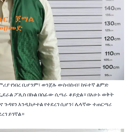
ምሪያ የነበረ ቢሆንም፣ ወንጀሉ ውስብስብ፣ ከፍተኛ ልምድ
ደራል ፖሊስ በኩል በሰፊው ሲጣራ ቆይቷል። በአሁኑ ወቅት
ኖ ጉዳዩን እንዲከታተል የተደረገ ሲሆን፣ ሌላኛው ተጠርጣሪ
ረገ ይገኛል።