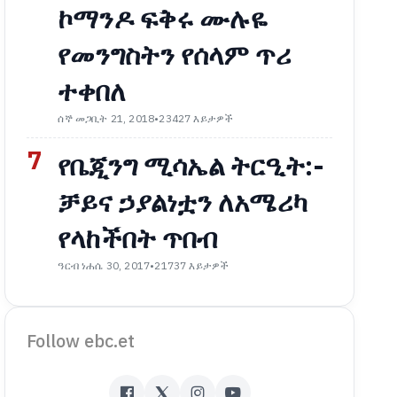
ኮማንዶ ፍቅሩ ሙሉዬ
የመንግስትን የሰላም ጥሪ
ተቀበለ
ሰኞ መጋቢት 21, 2018
•
23427 እይታዎች
7
የቤጂንግ ሚሳኤል ትርዒት:-
ቻይና ኃያልነቷን ለአሜሪካ
የላከችበት ጥበብ
ዓርብ ነሐሴ 30, 2017
•
21737 እይታዎች
Follow ebc.et