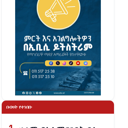
በብዛት የተነበቡ