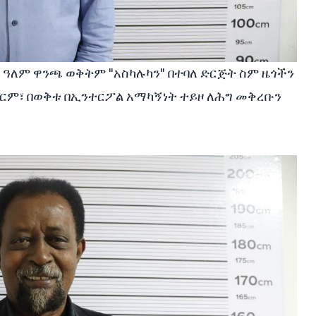
ዓለም ዋንጫ ወቅትም "አስካሉካን" በተባለ ድርጅት ስም ዜጎችን
ርም፣ በወቅቱ በኢንተርፖል አማካኝነት ተይዞ ለሕግ መቅረቡን