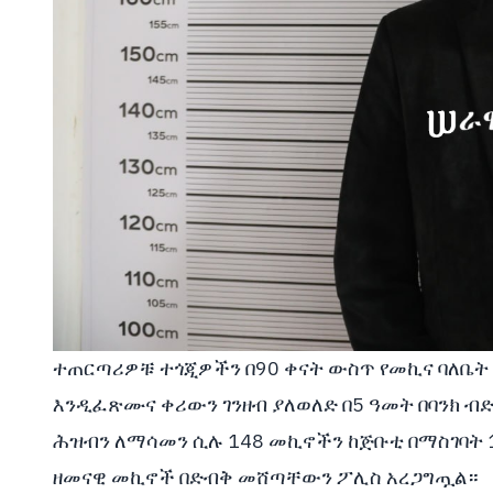
ተጠርጣሪዎቹ ተጎጂዎችን በ90 ቀናት ውስጥ የመኪና ባለቤት እ
እንዲፈጽሙና ቀሪውን ገንዘብ ያለወለድ በ5 ዓመት በባንክ 
ሕዝብን ለማሳመን ሲሉ 148 መኪኖችን ከጅቡቲ በማስገባት 
ዘመናዊ መኪኖች በድብቅ መሸጣቸውን ፖሊስ አረጋግጧል።