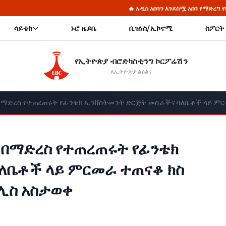
🔥 አዲስ አበባን እንደስሟ አበባ የማድረግ የኮሪደር ልማት ሥራ ወሳኝ ማሳያ፦
ሳይቴክ
ኑሮ ዜይቤ
ቢዝነስ/ኢኮኖሚ
ስፖርት
የኢትዮጵያ ብሮድካስቲንግ ኮርፖሬሽን
ለኢትዮጵያ ልዕልና
ዳት በማድረስ የተጠረጠሩት የፊንቴክ ኢንቨስትመንት ድርጅት መስራችና ባለቤቶች ላይ 
ት በማድረስ የተጠረጠሩት የፊንቴክ
ለቤቶች ላይ ምርመራ ተጠናቆ ክስ
ሊስ አስታወቀ