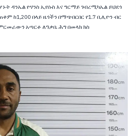
ሆኑት ዳንኤል ዮሃንስ ኢየሱስ እና ግርማይ ገብረሚካኤል ይህደጎ
ቀም ከ1,200 በላይ ዜጎችን በማጭበርበር የ1.7 ቢሊዮን ብር
 ምርመራውን አጣርቶ ለዓቃቤ ሕግ በመላክ ክስ