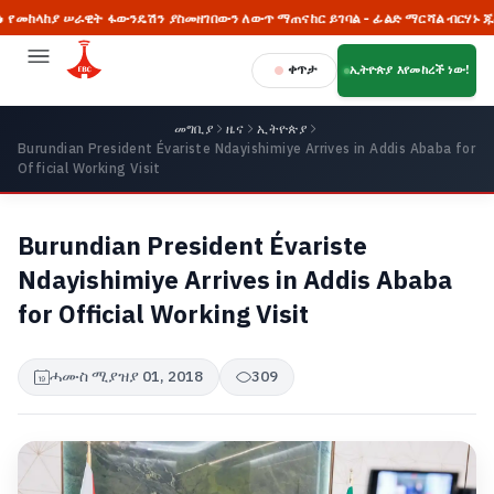
ከያ ሠራዊት ፋውንዴሽን ያስመዘገበውን ለውጥ ማጠናከር ይገባል - ፊልድ ማርሻል ብርሃኑ ጁላ
ቀጥታ
ኢትዮጵያ እየመከረች ነው!
መግቢያ
ዜና
ኢትዮጵያ
Burundian President Évariste Ndayishimiye Arrives in Addis Ababa for
Official Working Visit
Burundian President Évariste
Ndayishimiye Arrives in Addis Ababa
for Official Working Visit
ሓሙስ ሚያዝያ 01, 2018
309