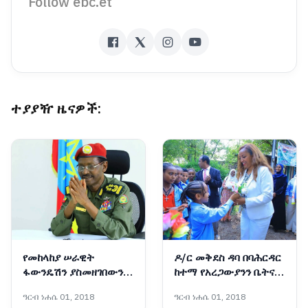
Follow ebc.et
ተያያዥ ዜናዎች:
የመከላከያ ሠራዊት
ዶ/ር መቅደስ ዳባ በባሕርዳር
ፋውንዴሽን ያስመዘገበውን
ከተማ የአረጋውያንን ቤትና
ለውጥ ማጠናከር ይገባል -
የትምህርት ቤት ግንባታ
ዓርብ ነሐሴ 01, 2018
ዓርብ ነሐሴ 01, 2018
ፊልድ ማርሻል ብርሃኑ ጁላ
አስጀመሩ