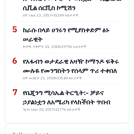
ሲቪል ሰርቪስ ኮሚሽን
ሰኞ ነሐሴ 12, 2017
•
31249 እይታዎች
5
ከራሱ በላይ ሀገሩን የሚያስቀድም ፅኑ
ሠራዊት
ቅዳሜ ጥቅምት 15, 2018
•
29792 እይታዎች
6
የአፋብን ወታደራዊ አዛዥ ኮማንዶ ፍቅሩ
ሙሉዬ የመንግስትን የሰላም ጥሪ ተቀበለ
ሰኞ መጋቢት 21, 2018
•
23549 እይታዎች
7
የቤጂንግ ሚሳኤል ትርዒት:- ቻይና
ኃያልነቷን ለአሜሪካ የላከችበት ጥበብ
ዓርብ ነሐሴ 30, 2017
•
21776 እይታዎች