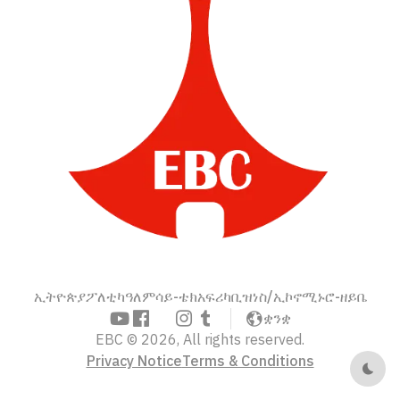
ኢትዮጵያ
ፖለቲካ
ዓለም
ሳይ-ቴክ
አፍሪካ
ቢዝነስ/ኢኮኖሚ
ኑሮ-ዘይቤ
ቋንቋ
EBC © 2026, All rights reserved.
Privacy Notice
Terms & Conditions
Dark