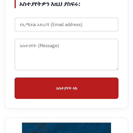
አስተያየትዎን እዚህ ያስፍሩ:
አስተያየት ላክ