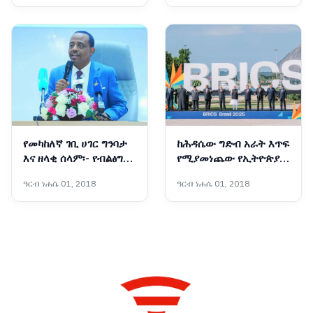
የመካከለኛ ገቢ ሀገር ግንባታ
ከሕዳሴው ግድብ አራት እጥፍ
እና ዘላቂ ሰላም፡- የብልፅግና
የሚያመነጨው የኢትዮጵያ
ፓርቲ የቀጣይ አምስት
አዲሱ ግዙፍ የኃይል አብዮት
ዓርብ ነሐሴ 01, 2018
ዓርብ ነሐሴ 01, 2018
ዓመታት ስትራቴጂካዊ
አቅጣጫዎች