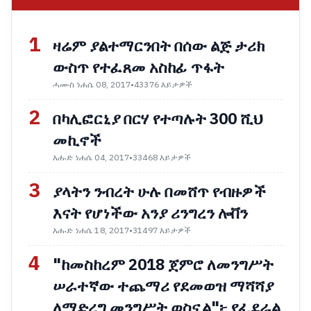
1
ዛሬም ያልተማርንበት በሰው ልጅ ታሪክ
ውስጥ የተፈጸመ አስከፊ ጥፋት
ሓሙስ ነሐሴ 08, 2017
•
43376 እይታዎች
2
በካሊፎርኒያ በርሃ የተጣሉት 300 ሺህ
መኪኖች
እሑድ ነሐሴ 04, 2017
•
33468 እይታዎች
3
ያላትን ንብረት ሁሉ በመሸጥ የብዙዎች
እናት የሆነችው አንያ ሪንግረን ሎቨን
እሑድ ነሐሴ 18, 2017
•
31497 እይታዎች
4
"ከመስከረም 2018 ጀምሮ ለመንግሥት
ሠራተኛው ተጨማሪ የደመወዝ ማሻሻያ
ለማድረግ መንግሥት ወስኗል"፦ የፌደራል