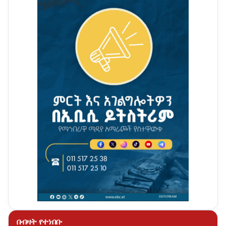
በብዛት የተነበቡ