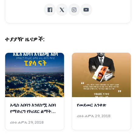
ተያያዥ ዜናዎች:
አዲስ አበባን እንደስሟ አበባ
የመደመር አንቀጽ
የማድረግ የኮሪደር ልማት
ረቡዕ ሐምሌ 29, 2018
ሥራ ወሳኝ ማሳያ፦ ፒያሳ
ረቡዕ ሐምሌ 29, 2018