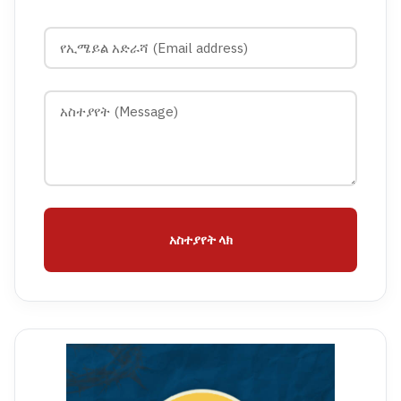
አስተያየት ላክ