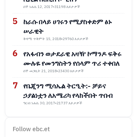
ሰኞ ነሐሴ 12, 2017
•
31198 እይታዎች
5
ከራሱ በላይ ሀገሩን የሚያስቀድም ፅኑ
ሠራዊት
ቅዳሜ ጥቅምት 15, 2018
•
29760 እይታዎች
6
የአፋብን ወታደራዊ አዛዥ ኮማንዶ ፍቅሩ
ሙሉዬ የመንግስትን የሰላም ጥሪ ተቀበለ
ሰኞ መጋቢት 21, 2018
•
23430 እይታዎች
7
የቤጂንግ ሚሳኤል ትርዒት:- ቻይና
ኃያልነቷን ለአሜሪካ የላከችበት ጥበብ
ዓርብ ነሐሴ 30, 2017
•
21737 እይታዎች
Follow ebc.et