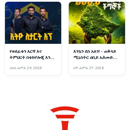
የወደፊቱን እርሻ እና
እንኳን ደስ አለን! - ጠቅላይ
ትምህርት በቴክኖሎጂ እንዴት
ሚኒስትር ዐቢይ አሕመድ
መቀየር ይቻላል?
(ዶ/ር)
ረቡዕ ሐምሌ 29, 2018
ሰኞ ሐምሌ 27, 2018