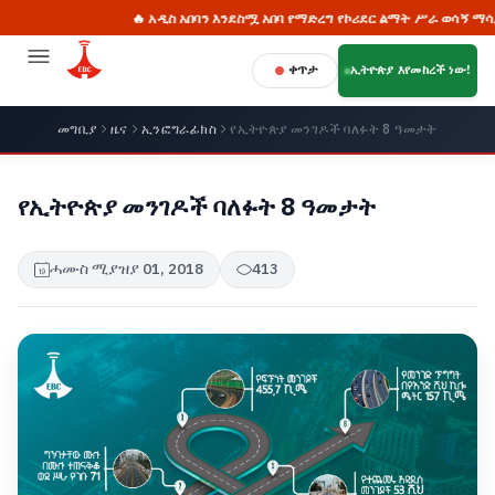
🔥 አዲስ አበባን እንደስሟ አበባ የማድረግ የኮሪደር ልማት ሥራ ወሳኝ ማሳያ፦ ፒያ
ቀጥታ
ኢትዮጵያ እየመከረች ነው!
መግቢያ
ዜና
ኢንፎግራፊክስ
የኢትዮጵያ መንገዶች ባለፉት 8 ዓመታት
የኢትዮጵያ መንገዶች ባለፉት 8 ዓመታት
ሓሙስ ሚያዝያ 01, 2018
413