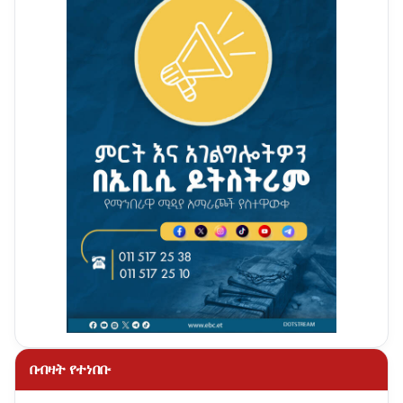
በብዛት የተነበቡ