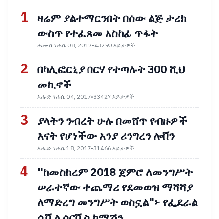
1
ዛሬም ያልተማርንበት በሰው ልጅ ታሪክ
ውስጥ የተፈጸመ አስከፊ ጥፋት
ሓሙስ ነሐሴ 08, 2017
•
43290 እይታዎች
2
በካሊፎርኒያ በርሃ የተጣሉት 300 ሺህ
መኪኖች
እሑድ ነሐሴ 04, 2017
•
33427 እይታዎች
3
ያላትን ንብረት ሁሉ በመሸጥ የብዙዎች
እናት የሆነችው አንያ ሪንግረን ሎቨን
እሑድ ነሐሴ 18, 2017
•
31466 እይታዎች
4
"ከመስከረም 2018 ጀምሮ ለመንግሥት
ሠራተኛው ተጨማሪ የደመወዝ ማሻሻያ
ለማድረግ መንግሥት ወስኗል"፦ የፌደራል
ሲቪል ሰርቪስ ኮሚሽን