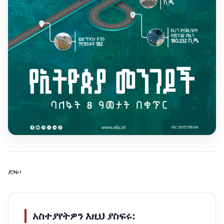
ያጋሩ፡
አስተያየትዎን እዚህ ያስፍሩ: