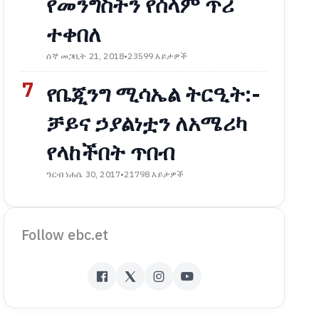
የመንግስትን የሰላም ጥሪ
ተቀበለ
ሰኞ መጋቢት 21, 2018
•
23599 እይታዎች
7
የቤጂንግ ሚሳኤል ትርዒት:-
ቻይና ኃያልነቷን ለአሜሪካ
የላከችበት ጥበብ
ዓርብ ነሐሴ 30, 2017
•
21798 እይታዎች
Follow ebc.et