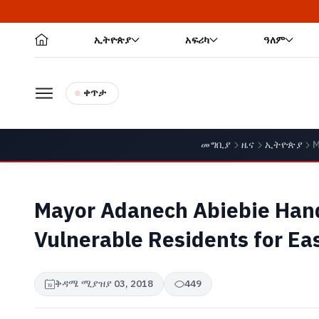
ኢትዮጵያ
አፍሪካ
ዓለም
ቀጥታ
መግቢያ
ዜና
ኢትዮጵያ
M
Mayor Adanech Abiebie Han
Vulnerable Residents for Ea
ቅዳሜ ሚያዝያ 03, 2018
449