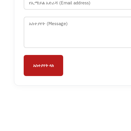
አስተያየት ላክ