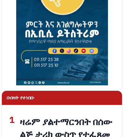
በብዛት የተነበቡ
1
ዛሬም ያልተማርንበት በሰው
ልጅ ታሪክ ውስጥ የተፈጸመ