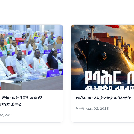
ል ምክር ቤት 10ኛ መደበኛ
የባሕር በር ለኢትዮጵያ ሉዓላዊነት
ማካሄድ ጀመረ
ቅዳሜ ነሐሴ 02, 2018
2, 2018