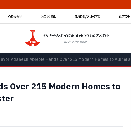
🔥 ጭር 
ሳይቴክ
ኑሮ ዜይቤ
ቢዝነስ/ኢኮኖሚ
ስፖርት
የኢትዮጵያ ብሮድካስቲንግ ኮርፖሬሽን
ለኢትዮጵያ ልዕልና
ayor Adanech Abiebie Hands Over 215 Modern Homes to Vulnerab
ds Over 215 Modern Homes to
ster