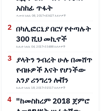
አስከፊ ጥፋት
ሓሙስ ነሐሴ 08, 2017
•
43427 እይታዎች
2
በካሊፎርኒያ በርሃ የተጣሉት
300 ሺህ መኪኖች
እሑድ ነሐሴ 04, 2017
•
33488 እይታዎች
3
ያላትን ንብረት ሁሉ በመሸጥ
የብዙዎች እናት የሆነችው
አንያ ሪንግረን ሎቨን
እሑድ ነሐሴ 18, 2017
•
31517 እይታዎች
4
"ከመስከረም 2018 ጀምሮ