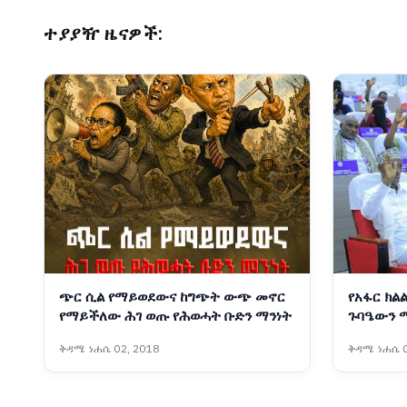
ተያያዥ ዜናዎች:
ጭር ሲል የማይወደውና ከግጭት ውጭ መኖር
የአፋር ክል
የማይችለው ሕገ ወጡ የሕወሓት ቡድን ማንነት
ጉባዔውን 
ቅዳሜ ነሐሴ 02, 2018
ቅዳሜ ነሐሴ 0