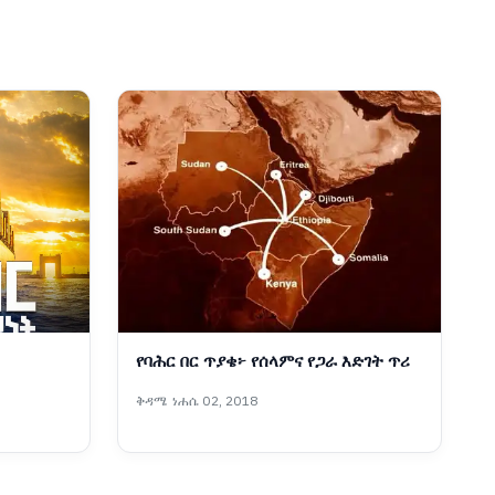
የባሕር በር ጥያቄ፦ የሰላምና የጋራ እድገት ጥሪ
ቅዳሜ ነሐሴ 02, 2018