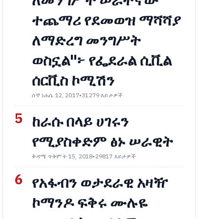
ለመንግሥት ሠራተኛው
ተጨማሪ የደመወዝ ማሻሻያ
ለማድረግ መንግሥት
ወስኗል"፦ የፌደራል ሲቪል
ሰርቪስ ኮሚሽን
ሰኞ ነሐሴ 12, 2017
•
31279 እይታዎች
5
ከራሱ በላይ ሀገሩን
የሚያስቀድም ፅኑ ሠራዊት
ቅዳሜ ጥቅምት 15, 2018
•
29817 እይታዎች
6
የአፋብን ወታደራዊ አዛዥ
ኮማንዶ ፍቅሩ ሙሉዬ