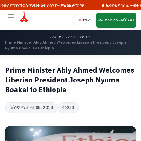
ማይበገር ሉዓላዊነት እና ራስን የመቻል ስኬታማ ጉዞ
🔥 ኢትዮጵያ በራሷ መብት የፈቃድ ጠ
ቀጥታ
ኢትዮጵያ እየመከረች ነው!
መግቢያ
ዜና
ኢትዮጵያ
Prime Minister Abiy Ahmed Welcomes Liberian President Joseph
Nyuma Boakai to Ethiopia
Prime Minister Abiy Ahmed Welcomes
Liberian President Joseph Nyuma
Boakai to Ethiopia
ሰኞ ሚያዝያ 05, 2018
253