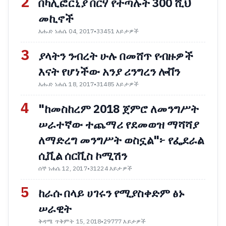
2
በካሊፎርኒያ በርሃ የተጣሉት 300 ሺህ
መኪኖች
እሑድ ነሐሴ 04, 2017
•
33451 እይታዎች
3
ያላትን ንብረት ሁሉ በመሸጥ የብዙዎች
እናት የሆነችው አንያ ሪንግረን ሎቨን
እሑድ ነሐሴ 18, 2017
•
31485 እይታዎች
4
"ከመስከረም 2018 ጀምሮ ለመንግሥት
ሠራተኛው ተጨማሪ የደመወዝ ማሻሻያ
ለማድረግ መንግሥት ወስኗል"፦ የፌደራል
ሲቪል ሰርቪስ ኮሚሽን
ሰኞ ነሐሴ 12, 2017
•
31224 እይታዎች
5
ከራሱ በላይ ሀገሩን የሚያስቀድም ፅኑ
ሠራዊት
ቅዳሜ ጥቅምት 15, 2018
•
29777 እይታዎች