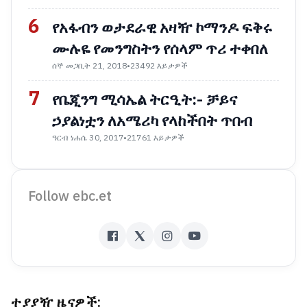
6
የአፋብን ወታደራዊ አዛዥ ኮማንዶ ፍቅሩ
ሙሉዬ የመንግስትን የሰላም ጥሪ ተቀበለ
ሰኞ መጋቢት 21, 2018
•
23492 እይታዎች
7
የቤጂንግ ሚሳኤል ትርዒት:- ቻይና
ኃያልነቷን ለአሜሪካ የላከችበት ጥበብ
ዓርብ ነሐሴ 30, 2017
•
21761 እይታዎች
Follow ebc.et
ተያያዥ ዜናዎች: