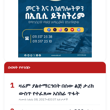
በብዛት የተነበቡ
1
ዛሬም ያልተማርንበት በሰው ልጅ ታሪክ
ውስጥ የተፈጸመ አስከፊ ጥፋት
ሓሙስ ነሐሴ 08, 2017
•
43337 እይታዎች