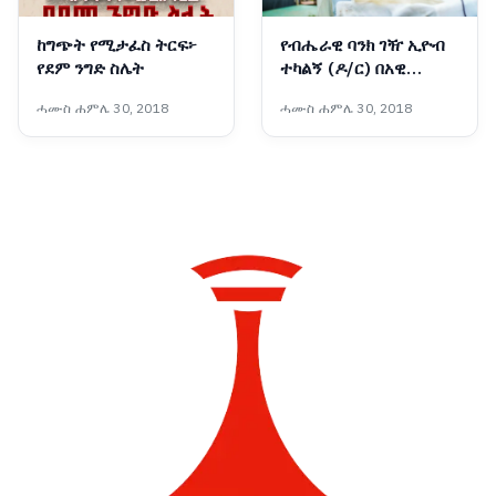
ከግጭት የሚታፈስ ትርፍ፦
የብሔራዊ ባንክ ገዥ ኢዮብ
የደም ንግድ ስሌት
ተካልኝ (ዶ/ር) በአዊ
ብሔረሰብ አስተዳደር ዞን
ሓሙስ ሐምሌ 30, 2018
ሓሙስ ሐምሌ 30, 2018
የገጠር ኮሪደር ልማት ሥራን
አስጀመሩ