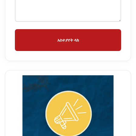
አስተያየት ላክ