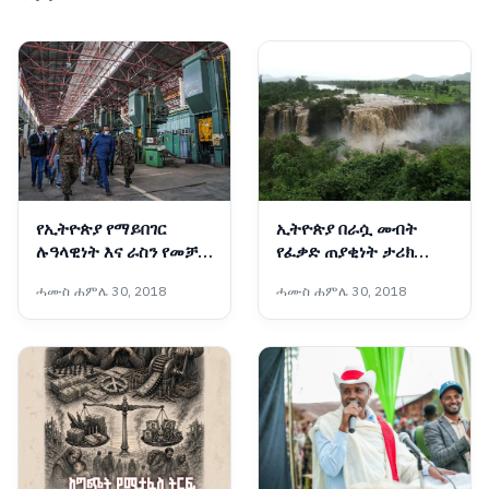
የኢትዮጵያ የማይበገር
ኢትዮጵያ በራሷ መብት
ሉዓላዊነት እና ራስን የመቻል
የፈቃድ ጠያቂነት ታሪክ
ስኬታማ ጉዞ
የላትም
ሓሙስ ሐምሌ 30, 2018
ሓሙስ ሐምሌ 30, 2018