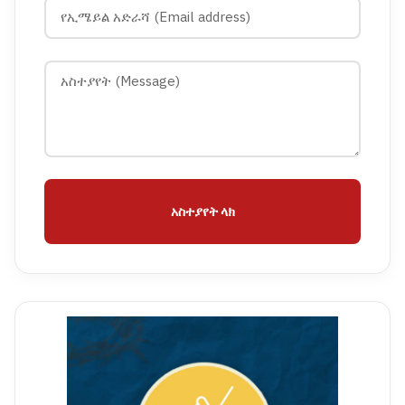
አስተያየት ላክ