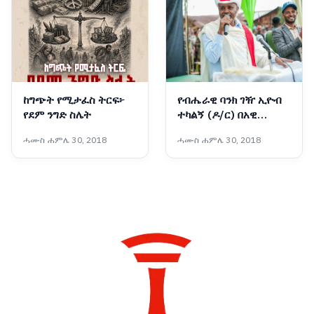
ከግጭት የሚታፈስ ትርፍ፦
የብሔራዊ ባንክ ገዥ ኢዮብ
የደም ንግድ ስሌት
ተካልኝ (ዶ/ር) በአዊ
ብሔረሰብ አስተዳደር ዞን
ሓሙስ ሐምሌ 30, 2018
ሓሙስ ሐምሌ 30, 2018
የገጠር ኮሪደር ልማት ሥራን
አስጀመሩ