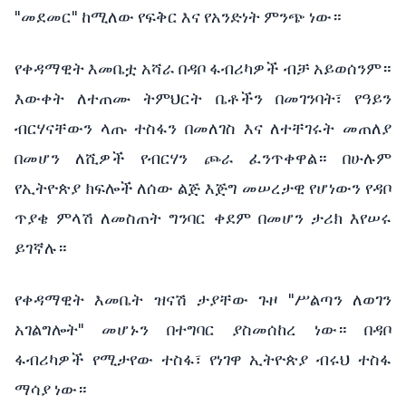
"መደመር" ከሚለው የፍቅር እና የአንድነት ምንጭ ነው።
የቀዳማዊት እመቤቷ አሻራ በዳቦ ፋብሪካዎች ብቻ አይወሰንም።
እውቀት ለተጠሙ ትምህርት ቤቶችን በመገንባት፣ የዓይን
ብርሃናቸውን ላጡ ተስፋን በመለገስ እና ለተቸገሩት መጠለያ
በመሆን ለሺዎች የብርሃን ጮራ ፈንጥቀዋል። በሁሉም
የኢትዮጵያ ክፍሎች ለሰው ልጅ እጅግ መሠረታዊ የሆነውን የዳቦ
ጥያቄ ምላሽ ለመስጠት ግንባር ቀደም በመሆን ታሪክ እየሠሩ
ይገኛሉ።
የቀዳማዊት እመቤት ዝናሽ ታያቸው ጉዞ "ሥልጣን ለወገን
አገልግሎት" መሆኑን በተግባር ያስመሰከረ ነው። በዳቦ
ፋብሪካዎች የሚታየው ተስፋ፣ የነገዋ ኢትዮጵያ ብሩህ ተስፋ
ማሳያ ነው።