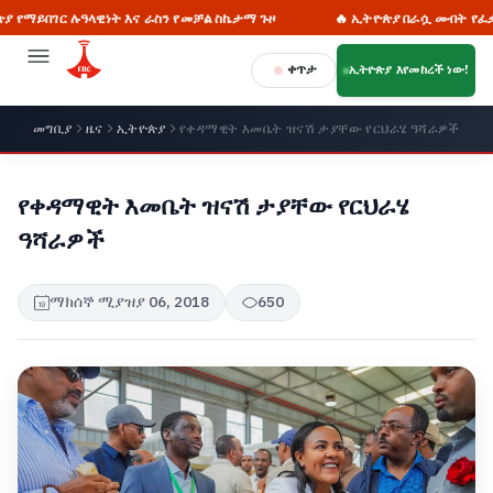
ገር ሉዓላዊነት እና ራስን የመቻል ስኬታማ ጉዞ
🔥 ኢትዮጵያ በራሷ መብት የፈቃድ ጠያቂ
ቀጥታ
ኢትዮጵያ እየመከረች ነው!
መግቢያ
ዜና
ኢትዮጵያ
የቀዳማዊት እመቤት ዝናሽ ታያቸው የርህራሄ ዓሻራዎች
የቀዳማዊት እመቤት ዝናሽ ታያቸው የርህራሄ
ዓሻራዎች
ማክሰኞ ሚያዝያ 06, 2018
650