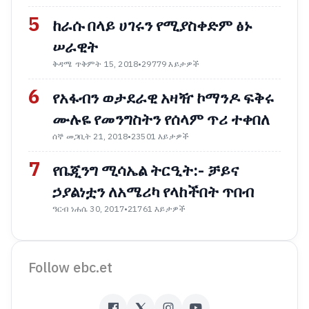
5
ከራሱ በላይ ሀገሩን የሚያስቀድም ፅኑ
ሠራዊት
ቅዳሜ ጥቅምት 15, 2018
•
29779 እይታዎች
6
የአፋብን ወታደራዊ አዛዥ ኮማንዶ ፍቅሩ
ሙሉዬ የመንግስትን የሰላም ጥሪ ተቀበለ
ሰኞ መጋቢት 21, 2018
•
23501 እይታዎች
7
የቤጂንግ ሚሳኤል ትርዒት:- ቻይና
ኃያልነቷን ለአሜሪካ የላከችበት ጥበብ
ዓርብ ነሐሴ 30, 2017
•
21761 እይታዎች
Follow ebc.et