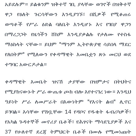
አይደሉም። ይልቁንም ዝቅተኛ ገቢ ያላቸው ወገኖች በዝቅተኛ
ዋጋ የዕለት ጉርሳቸውን እንዲያገኙ፣ በሺዎች የሚቆጠሩ
ወጣቶች የሥራ ዕድል ባለቤት እንዲሆኑ እና የገበያ ዋጋን
በማረጋጋት የዜጎችን ሸክም እንዲያቃልሉ የታለሙ የተስፋ
ማዕከላት ናቸው። ይህም "ማንም ኢትዮጵያዊ ሳይበላ ማደር
የለበትም" የሚለውን የቀዳማዊት እመቤቷን ጽኑ መርህ ወደ
ተግባር አውርዶታል።
ቀዳማዊት እመቤት ዝናሽ ታያቸው በዝምታና በትህትና
የሚያከናውኑት ሥራ ውጤቱ ጮክ ብሎ እየተናገረ ነው። እንዲህ
ዓይነት ሥራ ለመሥራት በእውነትም "የእናት ልብ" ሊኖር
ይገባል። እሳቸው የገነቧቸው 14 የዳቦና የዱቄት ፋብሪካዎች፣
የአካል ጉዳተኞች መኖሪያ ቤቶች፣ የሕፃናት ማሳደጊያዎች እና
37 የሁለተኛ ደረጃ ትምህርት ቤቶች በሙሉ የሚመነጩት