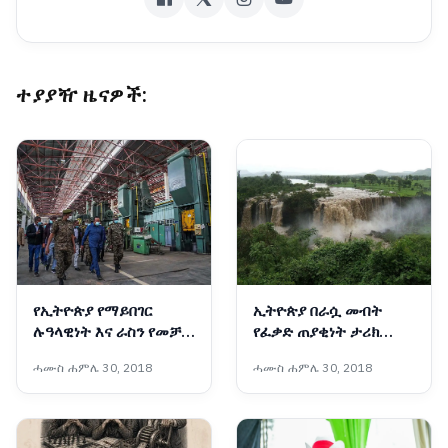
ተያያዥ ዜናዎች:
የኢትዮጵያ የማይበገር
ኢትዮጵያ በራሷ መብት
ሉዓላዊነት እና ራስን የመቻል
የፈቃድ ጠያቂነት ታሪክ
ስኬታማ ጉዞ
የላትም
ሓሙስ ሐምሌ 30, 2018
ሓሙስ ሐምሌ 30, 2018