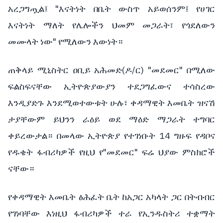
አረጋግጧል፤ "እናትነት በቤት ውስጥ አይወሰንም፤ የሀገር
እናትነት ማለት የሌሎችን ህመም መጋራት፣ የጎደለውን
መሙላት ነው" የሚለውን እውነት።
ጠቅላይ ሚኒስትር ዐቢይ አሕመድ(ዶ/ር) "መደመር" በሚለው
ፍልስፍናቸው ኢትዮጵያውያን ተደጋግፈውና ተሳስረው
እንዲያድጉ እንደሚወተውቱት ሁሉ፣ ቀዳማዊት እመቤት ዝናሽ
ታያቸውም ይህንን ራዕይ ወደ ማዕድ ማጋራት ተግባር
ቀይረውታል። በመላው ኢትዮጵያ የተገነቡት 14 ግዙፍ የዳቦና
የዱቄት ፋብሪካዎች የዚህ የ"መደመር" ፍሬ ህያው ምስክሮች
ናቸው።
የቀዳማዊት እመቤት ፅሕፈት ቤት ከአጋር አካላት ጋር በትብብር
የገነባቸው እነዚህ ፋብሪካዎች ተራ የኢንዱስትሪ ተቋማት