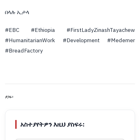
በላሉ ኢታላ
#EBC #Ethiopia #FirstLadyZinashTayachew
#HumanitarianWork #Development #Medemer
#BreadFactory
ያጋሩ፡
አስተያየትዎን እዚህ ያስፍሩ: