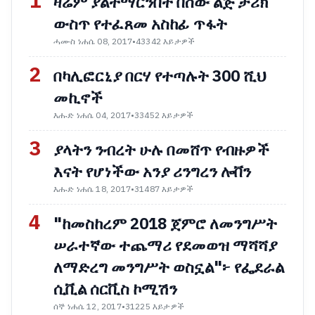
1
ዛሬም ያልተማርንበት በሰው ልጅ ታሪክ
ውስጥ የተፈጸመ አስከፊ ጥፋት
ሓሙስ ነሐሴ 08, 2017
•
43342 እይታዎች
2
በካሊፎርኒያ በርሃ የተጣሉት 300 ሺህ
መኪኖች
እሑድ ነሐሴ 04, 2017
•
33452 እይታዎች
3
ያላትን ንብረት ሁሉ በመሸጥ የብዙዎች
እናት የሆነችው አንያ ሪንግረን ሎቨን
እሑድ ነሐሴ 18, 2017
•
31487 እይታዎች
4
"ከመስከረም 2018 ጀምሮ ለመንግሥት
ሠራተኛው ተጨማሪ የደመወዝ ማሻሻያ
ለማድረግ መንግሥት ወስኗል"፦ የፌደራል
ሲቪል ሰርቪስ ኮሚሽን
ሰኞ ነሐሴ 12, 2017
•
31225 እይታዎች