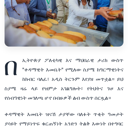
በ
ኢትዮጵያ ፖለቲካዊ እና ማህበራዊ ታሪክ ውስጥ
"ቀዳማዊት እመቤት" የሚለው ስያሜ ከግርማዊነትና
ከክብር ባለፈ፣ አዲስ ትርጉም እየያዘ መጥቷል። ይህ
ስያሜ ዛሬ ላይ የዝምታ አገልግሎት፣ የትህትና ጉዞ እና
የሰብዓዊነት መገለጫ ሆኖ በብዙዎች ልብ ውስጥ ሰርጿል።
ቀዳማዊት እመቤት ዝናሽ ታያቸው ባለፉት ጥቂት ዓመታት
ያሳዩት የማይነጥፍ ቁርጠኝነት አንድን ትልቅ እውነት በተግባር