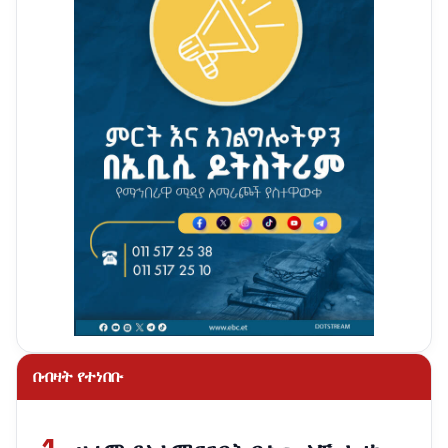
በብዛት የተነበቡ