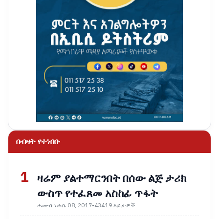
በብዛት የተነበቡ
1
ዛሬም ያልተማርንበት በሰው ልጅ ታሪክ
ውስጥ የተፈጸመ አስከፊ ጥፋት
ሓሙስ ነሐሴ 08, 2017
•
43419 እይታዎች