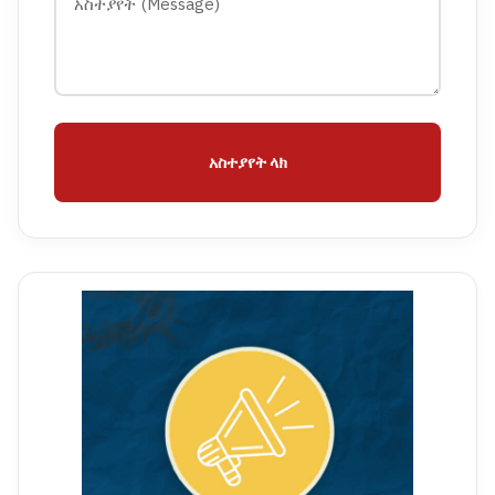
አስተያየት ላክ