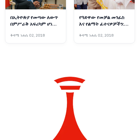
በኢትዮጵያ የመጣው ለውጥ
የዓድዋው የመቻል መንፈስ
በምሥራቅ አፍሪካም ሆነ
እና የልማት ፈተናዎቻችን:
በዓለም ደረጃ የሚደነቅ ነው፦
ኢትዮጵያ ሁሌም
ቅዳሜ ነሐሴ 02, 2018
ቅዳሜ ነሐሴ 02, 2018
ጠቅላይ ሚኒስትር ዐቢይ
የመጨረሻውን ልዕልና
አሕመድ (ዶ/ር)
ትቀዳጃለች