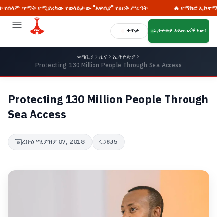
 ጥማት የሚያረካው የወላይታው "አዋሲያ" የዕርቅ ሥርዓት
🔥 የማክሮ ኢኮኖሚ ሪፎርሙን
ቀጥታ
ኢትዮጵያ እየመከረች ነው!
መግቢያ
ዜና
ኢትዮጵያ
Protecting 130 Million People Through Sea Access
Protecting 130 Million People Through
Sea Access
ረቡዕ ሚያዝያ 07, 2018
835