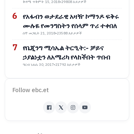
ቅዳሜ ጥቅምት 15, 2018
•
29808 እይታዎች
6
የአፋብን ወታደራዊ አዛዥ ኮማንዶ ፍቅሩ
ሙሉዬ የመንግስትን የሰላም ጥሪ ተቀበለ
ሰኞ መጋቢት 21, 2018
•
23588 እይታዎች
7
የቤጂንግ ሚሳኤል ትርዒት:- ቻይና
ኃያልነቷን ለአሜሪካ የላከችበት ጥበብ
ዓርብ ነሐሴ 30, 2017
•
21792 እይታዎች
Follow ebc.et