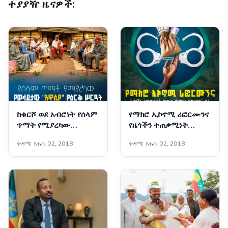
ተያያዥ ዜናዎች:
ከቁርሾ ወደ አብሮነት የሰላም
የማክሮ ኢኮኖሚ ሪፎርሙንና
ጥማት የሚያረካው
የዜጎችን ተጠቃሚነት
የወላይታው "አዋሲያ" የዕርቅ
የሚያረጋግጠው የቁጥጥር
ቅዳሜ ነሐሴ 02, 2018
ቅዳሜ ነሐሴ 02, 2018
ሥርዓት
ስራ