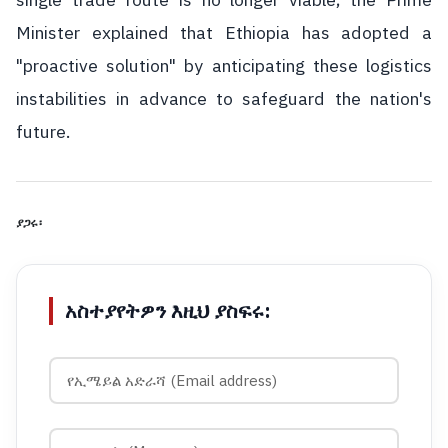
single trade route is no longer viable, the Prime
Minister explained that Ethiopia has adopted a
"proactive solution" by anticipating these logistics
instabilities in advance to safeguard the nation's
future.
ያጋሩ፡
አስተያየትዎን እዚህ ያስፍሩ: