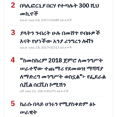
2
በካሊፎርኒያ በርሃ የተጣሉት 300 ሺህ
መኪኖች
እሑድ ነሐሴ 04, 2017
•
33485 እይታዎች
3
ያላትን ንብረት ሁሉ በመሸጥ የብዙዎች
እናት የሆነችው አንያ ሪንግረን ሎቨን
እሑድ ነሐሴ 18, 2017
•
31513 እይታዎች
4
"ከመስከረም 2018 ጀምሮ ለመንግሥት
ሠራተኛው ተጨማሪ የደመወዝ ማሻሻያ
ለማድረግ መንግሥት ወስኗል"፦ የፌደራል
ሲቪል ሰርቪስ ኮሚሽን
ሰኞ ነሐሴ 12, 2017
•
31275 እይታዎች
5
ከራሱ በላይ ሀገሩን የሚያስቀድም ፅኑ
ሠራዊት