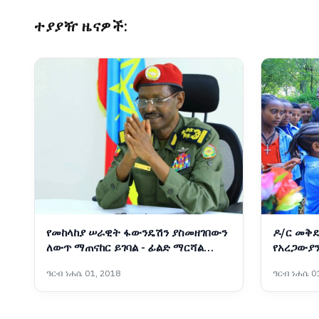
ተያያዥ ዜናዎች:
የመከላከያ ሠራዊት ፋውንዴሽን ያስመዘገበውን
ዶ/ር መቅደ
ለውጥ ማጠናከር ይገባል - ፊልድ ማርሻል
የአረጋውያን
ብርሃኑ ጁላ
አስጀመሩ
ዓርብ ነሐሴ 01, 2018
ዓርብ ነሐሴ 01