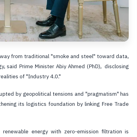
 away from traditional "smoke and steel" toward data,
ergy, said Prime Minister Abiy Ahmed (PhD), disclosing
ealities of "Industry 4.0."
rupted by geopolitical tensions and "pragmatism" has
hening its logistics foundation by linking Free Trade
n, renewable energy with zero-emission filtration is