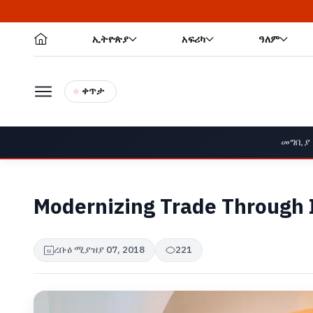
🔥 የመከላከያ
ኢትዮጵያ
አፍሪካ
ዓለም
ቀጥታ
መግቢያ
Modernizing Trade Through 
ረቡዕ ሚያዝያ 07, 2018
221