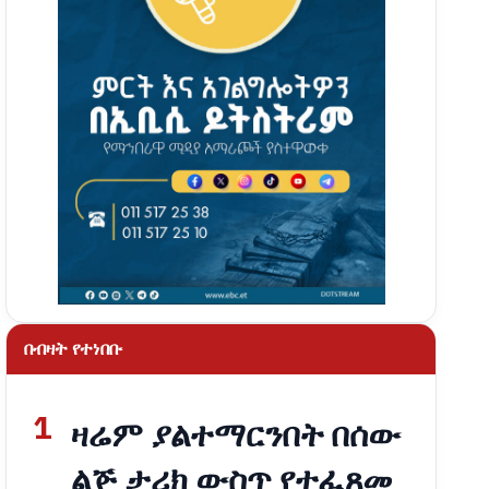
በብዛት የተነበቡ
1
ዛሬም ያልተማርንበት በሰው
ልጅ ታሪክ ውስጥ የተፈጸመ