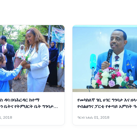
ስ ዳባ በባሕርዳር ከተማ
የመካከለኛ ገቢ ሀገር ግንባታ እና ዘላ
ን ቤትና የትምህርት ቤት ግንባታ
የብልፅግና ፓርቲ የቀጣይ አምስት 
ስትራቴጂካዊ አቅጣጫዎች
, 2018
ዓርብ ነሐሴ 01, 2018