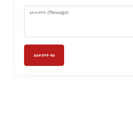
አስተያየት ላክ