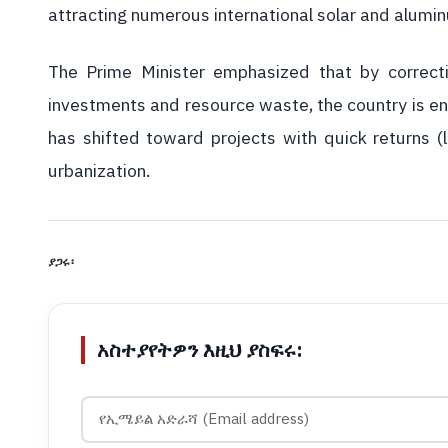
attracting numerous international solar and alum
The Prime Minister emphasized that by correct
investments and resource waste, the country is e
has shifted toward projects with quick returns (l
urbanization.
ያጋሩ፡
አስተያየትዎን እዚህ ያስፍሩ: