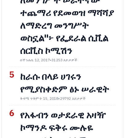
ለመንግሥት ሠራተኛው
ተጨማሪ የደመወዝ ማሻሻያ
ለማድረግ መንግሥት
ወስኗል"፦ የፌደራል ሲቪል
ሰርቪስ ኮሚሽን
ሰኞ ነሐሴ 12, 2017
•
31253 እይታዎች
5
ከራሱ በላይ ሀገሩን
የሚያስቀድም ፅኑ ሠራዊት
ቅዳሜ ጥቅምት 15, 2018
•
29792 እይታዎች
6
የአፋብን ወታደራዊ አዛዥ
ኮማንዶ ፍቅሩ ሙሉዬ