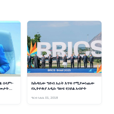
ቂ ሰላም፡-
ከሕዳሴው ግድብ አራት እጥፍ የሚያመነጨው
ዓመታት
የኢትዮጵያ አዲሱ ግዙፍ የኃይል አብዮት
ዓርብ ነሐሴ 01, 2018