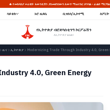
 ሠራዊት ፋውንዴሽን ያስመዘገበውን ለውጥ ማጠናከር ይገባል - ፊልድ ማርሻል ብርሃኑ ጁላ
ሳይቴክ
ኑሮ ዜይቤ
ቢዝነስ/ኢኮኖሚ
ስፖርት
የኢትዮጵያ ብሮድካስቲንግ ኮርፖሬሽን
ለኢትዮጵያ ልዕልና
ዜና
ኢትዮጵያ
Modernizing Trade Through Industry 4.0, Green
Industry 4.0, Green Energy