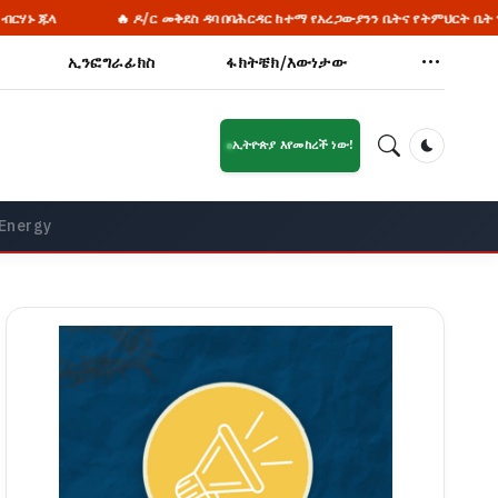
🔥 ዶ/ር መቅደስ ዳባ በባሕርዳር ከተማ የአረጋውያንን ቤትና የትምህርት ቤት ግንባታ አስጀመሩ
ኢንፎግራፊክስ
ፋክትቼክ/እውነታው
ኢትዮጵያ እየመከረች ነው!
Dark Mod
 Energy