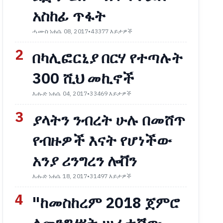
አስከፊ ጥፋት
ሓሙስ ነሐሴ 08, 2017
•
43377 እይታዎች
2
በካሊፎርኒያ በርሃ የተጣሉት
300 ሺህ መኪኖች
እሑድ ነሐሴ 04, 2017
•
33469 እይታዎች
3
ያላትን ንብረት ሁሉ በመሸጥ
የብዙዎች እናት የሆነችው
አንያ ሪንግረን ሎቨን
እሑድ ነሐሴ 18, 2017
•
31497 እይታዎች
4
"ከመስከረም 2018 ጀምሮ