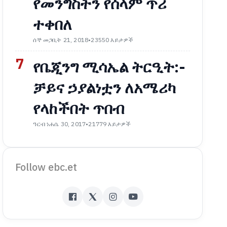
የመንግስትን የሰላም ጥሪ
ተቀበለ
ሰኞ መጋቢት 21, 2018
•
23550 እይታዎች
7
የቤጂንግ ሚሳኤል ትርዒት:-
ቻይና ኃያልነቷን ለአሜሪካ
የላከችበት ጥበብ
ዓርብ ነሐሴ 30, 2017
•
21779 እይታዎች
Follow ebc.et