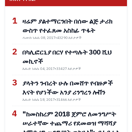
1
ዛሬም ያልተማርንበት በሰው ልጅ ታሪክ
ውስጥ የተፈጸመ አስከፊ ጥፋት
ሓሙስ ነሐሴ 08, 2017
•
43290 እይታዎች
2
በካሊፎርኒያ በርሃ የተጣሉት 300 ሺህ
መኪኖች
እሑድ ነሐሴ 04, 2017
•
33427 እይታዎች
3
ያላትን ንብረት ሁሉ በመሸጥ የብዙዎች
እናት የሆነችው አንያ ሪንግረን ሎቨን
እሑድ ነሐሴ 18, 2017
•
31466 እይታዎች
4
"ከመስከረም 2018 ጀምሮ ለመንግሥት
ሠራተኛው ተጨማሪ የደመወዝ ማሻሻያ