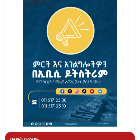
በብዛት የተነበቡ