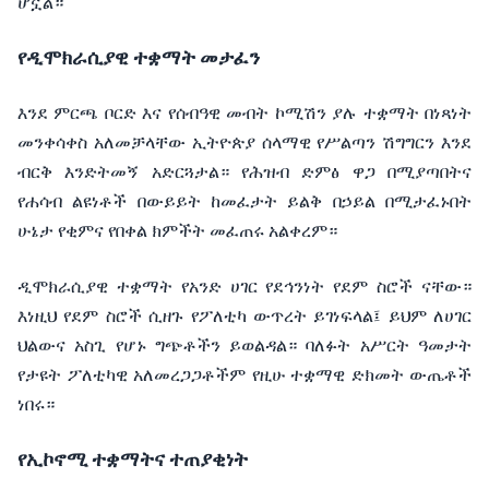
ሆኗል።
የዲሞክራሲያዊ
ተቋማት
መታፈን
እንደ
ምርጫ
ቦርድ
እና
የሰብዓዊ
መብት
ኮሚሽን
ያሉ
ተቋማት
በነጻነት
መንቀሳቀስ
አለመቻላቸው
ኢትዮጵያ
ሰላማዊ
የሥልጣን
ሽግግርን
እንደ
ብርቅ
እንድትመኝ
አድርጓታል።
የሕዝብ
ድምፅ
ዋጋ
በሚያጣበትና
የሐሳብ
ልዩነቶች
በውይይት
ከመፈታት
ይልቅ
በኃይል
በሚታፈኑበት
ሁኔታ
የቂምና
የበቀል
ክምችት
መፈጠሩ
አልቀረም።
ዲሞክራሲያዊ
ተቋማት
የአንድ
ሀገር
የደኅንነት
የደም
ስሮች
ናቸው።
እነዚህ
የደም
ስሮች
ሲዘጉ
የፖለቲካ
ውጥረት
ይገነፍላል፤
ይህም
ለሀገር
ህልውና
አስጊ
የሆኑ
ግጭቶችን
ይወልዳል።
ባለፉት
አሥርት
ዓመታት
የታዩት
ፖለቲካዊ
አለመረጋጋቶችም
የዚሁ
ተቋማዊ
ድክመት
ውጤቶች
ነበሩ።
የኢኮኖሚ
ተቋማትና
ተጠያቂነት