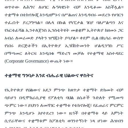
ወጥተው
ለሕግና
ለሀገር
ሉዓላዊነት
ብቻ
እንዲቆሙ
አስችሏል።
ተቋማቱ
በቴክኖሎጂ
እንዲዘምኑና
በሥልጠና
እንዲዳብሩ
መደረጉ
የሀገርን
ተፈሪነት
ያረጋግጣል።
በሌላ
በኩል
የካፒታል
ገበያ
ባለሥልጣን
እና
የአርቴፊሻል
ኢንተለጀንስ
ኢንስቲትዩት
መቋቋም
ኢትዮጵያ
ከዘመኑ
ጋር
አብራ
ለመራመድ
ያላትን
ዝግጁነት
ያሳያል።
ቀደም
ሲል
በኪሳራ
ውስጥ
የነበሩ
ድርጅቶችን
በኢትዮጵያ
ኢንቨስትመንት
ሆልዲንግስ
ሥር
በማጣመር
ለትርፍ
እንዲበቁ
ማድረግ
መቻሉ
የተቋማዊ
አስተዳደር
(Corporate Governance)
ውጤት
ነው።
ተቋማዊ
ግንባታ
እንደ
ብሔራዊ
ህልውና
ዋስትና
የኢትዮጵያ
የህልውና
አደጋ
ምንጭ
ከጸጥታ
ተቋማት
ድክመት
ብቻ
ሳይሆን
በዲሞክራሲያዊ
የፖለቲካ
ባህል
ዕሴቶች
ጉድለት
የሚመጣ
ጭምር
ነው።
ይህንን
ለመሻገር
ተቋማቱ
የቴክኖሎጂ፣
የፈጠራና
ምርምር
ምንጭ
እንዲሆኑ
እየተደረገ
ነው።
ዜጎች
በተቋማቱ
ላይ
እምነት
ሲኖራቸውና
ተቋማቱም
ከፖለቲካ
ወገንተኝነት
ነጻ
ሆነው
ሕዝብን