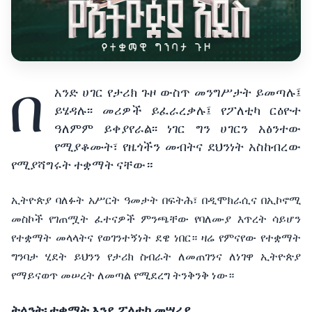
በ
አንድ
ሀገር
የታሪክ
ጉዞ
ውስጥ
መንግሥታት
ይመጣሉ፤
ይሄዳሉ፡፡
መሪዎች
ይፈራረቃሉ፤
የፖለቲካ
ርዕዮተ
ዓለምም
ይቀያየራል፡፡
ነገር
ግን
ሀገርን
አፅንተው
የሚያቆሙት፣
የዜጎችን
መብትና
ደህንነት
አስከብረው
የሚያሻግሩት
ተቋማት
ናቸው።
ኢትዮጵያ
ባለፉት
አሥርት
ዓመታት
በፍትሕ፣
በዲሞክራሲና
በኢኮኖሚ
መስኮች
የገጠሟት
ፈተናዎች
ምንጫቸው
የባለሙያ
እጥረት
ሳይሆን
የተቋማት
መላላትና
የወገንተኝነት
ደዌ
ነበር።
ዛሬ
የምናየው
የተቋማት
ግንባታ
ሂደት
ይህንን
የታሪክ
ስብራት
ለመጠገንና
ለነገዋ
ኢትዮጵያ
የማይናወጥ
መሠረት
ለመጣል
የሚደረግ
ትንቅንቅ
ነው።
ትላንት፡
ተቋማት
እንደ
ፖለቲካ
መሣሪያ