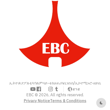
ኢትዮጵያ
ፖለቲካ
ዓለም
ሳይ-ቴክ
አፍሪካ
ቢዝነስ/ኢኮኖሚ
ኑሮ-ዘይቤ
ቋንቋ
EBC © 2026, All rights reserved.
Privacy Notice
Terms & Conditions
Dark