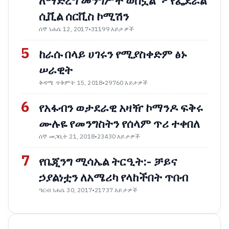
ለማድረግ መንግሥት ወስኗል"፦ የፌደራል
ሲቪል ሰርቪስ ኮሚሽን
ሰኞ ነሐሴ 12, 2017
•
31199 እይታዎች
5
ከራሱ በላይ ሀገሩን የሚያስቀድም ፅኑ
ሠራዊት
ቅዳሜ ጥቅምት 15, 2018
•
29760 እይታዎች
6
የአፋብን ወታደራዊ አዛዥ ኮማንዶ ፍቅሩ
ሙሉዬ የመንግስትን የሰላም ጥሪ ተቀበለ
ሰኞ መጋቢት 21, 2018
•
23430 እይታዎች
7
የቤጂንግ ሚሳኤል ትርዒት:- ቻይና
ኃያልነቷን ለአሜሪካ የላከችበት ጥበብ
ዓርብ ነሐሴ 30, 2017
•
21737 እይታዎች