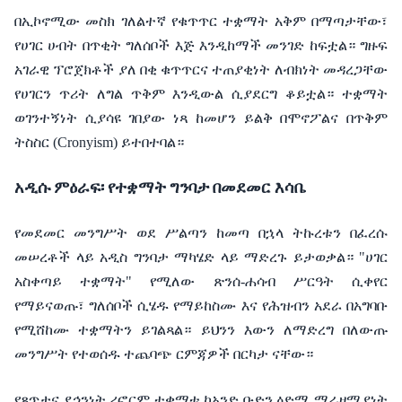
በኢኮኖሚው
መስክ
ገለልተኛ
የቁጥጥር
ተቋማት
አቅም
በማጣታቸው፣
የሀገር
ሀብት
በጥቂት
ግለሰቦች
እጅ
እንዲከማች
መንገድ
ከፍቷል።
ግዙፍ
አገራዊ
ፕሮጀክቶች
ያለ
በቂ
ቁጥጥርና
ተጠያቂነት
ለብክነት
መዳረጋቸው
የሀገርን
ጥሪት
ለግል
ጥቅም
እንዲውል
ሲያደርግ
ቆይቷል።
ተቋማት
ወገንተኝነት
ሲያሳዩ
ገበያው
ነጻ
ከመሆን
ይልቅ
በሞኖፖልና
በጥቅም
ትስስር
(Cronyism)
ይተበተባል።
አዲሱ
ምዕራፍ፡
የተቋማት
ግንባታ
በመደመር
እሳቤ
የመደመር
መንግሥት
ወደ
ሥልጣን
ከመጣ
በኋላ
ትኩረቱን
በፈረሱ
መሠረቶች
ላይ
አዲስ
ግንባታ
ማካሄድ
ላይ
ማድረጉ
ይታወቃል።
"
ሀገር
አስቀጣይ
ተቋማት
"
የሚለው
ጽንሰ
-
ሐሳብ
ሥርዓት
ሲቀየር
የማይናወጡ፣
ግለሰቦች
ሲሄዱ
የማይከስሙ
እና
የሕዝብን
አደራ
በአግባቡ
የሚሸከሙ
ተቋማትን
ይገልጻል።
ይህንን
እውን
ለማድረግ
በለውጡ
መንግሥት
የተወሰዱ
ተጨባጭ
ርምጃዎች
በርካታ
ናቸው።
የጸጥታና
ደኅንነት
ሪፎርም
ተቋማቱ
ከአንድ
ቡድን
ዕድሜ
ማራዘሚያነት