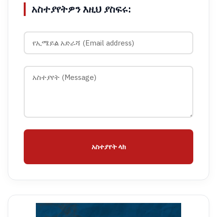
አስተያየትዎን እዚህ ያስፍሩ:
አስተያየት ላክ