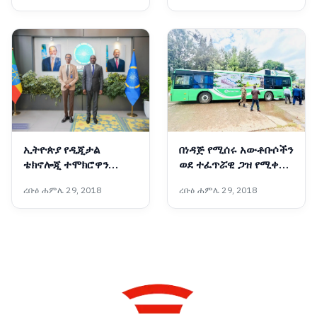
ኢትዮጵያ የዲጂታል
በነዳጅ የሚሰሩ አውቶቡሶችን
ቴክኖሎጂ ተሞክሮዋን
ወደ ተፈጥሯዊ ጋዝ የሚቀይር
ለአፍሪካ ማጋራት አለባት :-
አዲሱ ቴክኖሎጂ
ረቡዕ ሐምሌ 29, 2018
ረቡዕ ሐምሌ 29, 2018
የቤኒን የዲጂታል
ትራንስፎርሜሽንና የፈጠራ
ሚኒስትር