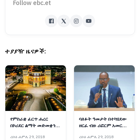
Follow ebc.et
ተያያዥ ዜናዎች:
የምስራቋ ፈርጥ ሐረር
ባለፉት ዓመታት በተካሄደው
በኮሪደር ልማት መድመቋን
ዘርፈ ብዙ ሪፎርም አመርቂ
ቀጥላለች
ውጤቶች ተመዝግበዋል፡-
ረቡዕ ሐምሌ 29, 2018
ረቡዕ ሐምሌ 29, 2018
አቶ አደም ፋራህ