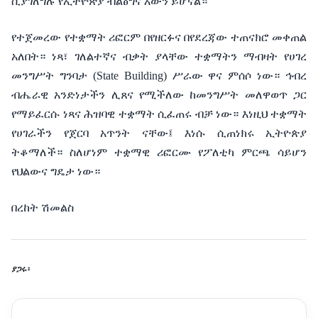
ሲያገለግሉ
የኢትዮጵያ
ብልፅግና
እውን
ይሆናል።
የተጀመረው
የተቋማት
ሪፎርም
በየዘርፉና
በየደረጃው
ተጠናክሮ
መቀጠል
አለበት።
ነጻ፣
ገለልተኛና
ብቃት
ያላቸው
ተቋማትን
ማብዛት
የሀገረ
መንግሥት
ግንባታ
(State Building)
ሥራው
ዋና
ምሰሶ
ነው።
ኅብረ
ብሔራዊ
አንድነታችን
ሊጸና
የሚችለው
ከመንግሥት
መለዋወጥ
ጋር
የማይፈርሱ
ነጻና
ሕዝባዊ
ተቋማት
ሲፈጠሩ
ብቻ
ነው።
እነዚህ
ተቋማት
የሀገራችን
የጀርባ
አጥንት
ናቸው፤
እነሱ
ሲጠነክሩ
ኢትዮጵያ
ትቆማለች።
ስለሆነም
ተቋማዊ
ሪፎርሙ
የፖለቲካ
ምርጫ
ሳይሆን
የህልውና
ግዴታ
ነው።
በረከት ሽመልስ
ያጋሩ፡