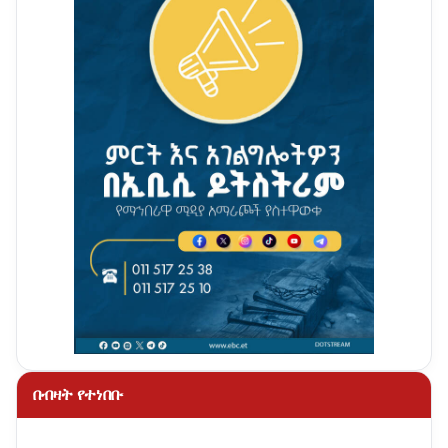
በብዛት የተነበቡ