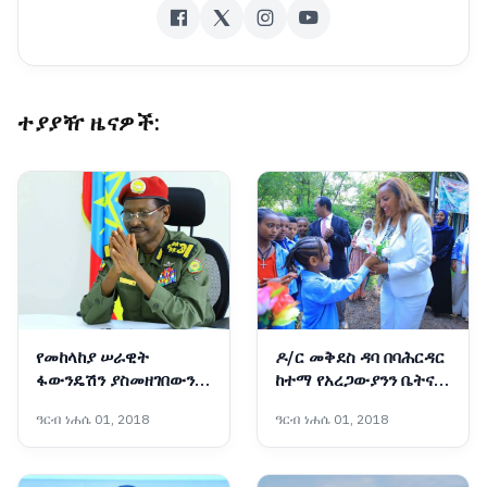
ተያያዥ ዜናዎች:
የመከላከያ ሠራዊት
ዶ/ር መቅደስ ዳባ በባሕርዳር
ፋውንዴሽን ያስመዘገበውን
ከተማ የአረጋውያንን ቤትና
ለውጥ ማጠናከር ይገባል -
የትምህርት ቤት ግንባታ
ዓርብ ነሐሴ 01, 2018
ዓርብ ነሐሴ 01, 2018
ፊልድ ማርሻል ብርሃኑ ጁላ
አስጀመሩ