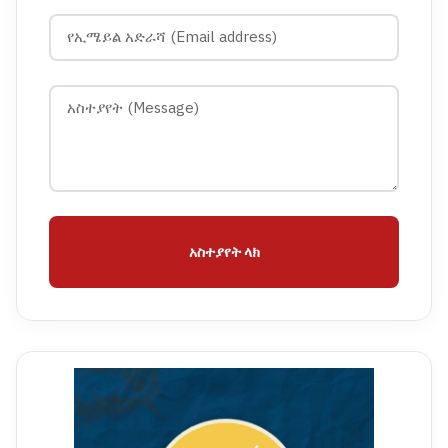
አስተያየት ላክ