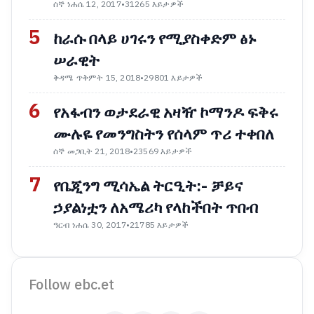
ሰኞ ነሐሴ 12, 2017
•
31265 እይታዎች
5
ከራሱ በላይ ሀገሩን የሚያስቀድም ፅኑ
ሠራዊት
ቅዳሜ ጥቅምት 15, 2018
•
29801 እይታዎች
6
የአፋብን ወታደራዊ አዛዥ ኮማንዶ ፍቅሩ
ሙሉዬ የመንግስትን የሰላም ጥሪ ተቀበለ
ሰኞ መጋቢት 21, 2018
•
23569 እይታዎች
7
የቤጂንግ ሚሳኤል ትርዒት:- ቻይና
ኃያልነቷን ለአሜሪካ የላከችበት ጥበብ
ዓርብ ነሐሴ 30, 2017
•
21785 እይታዎች
Follow ebc.et