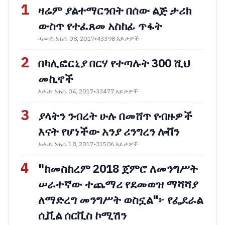
1
ዛሬም ያልተማርንበት በሰው ልጅ ታሪክ
ውስጥ የተፈጸመ አስከፊ ጥፋት
ሓሙስ ነሐሴ 08, 2017
•
43398 እይታዎች
2
በካሊፎርኒያ በርሃ የተጣሉት 300 ሺህ
መኪኖች
እሑድ ነሐሴ 04, 2017
•
33477 እይታዎች
3
ያላትን ንብረት ሁሉ በመሸጥ የብዙዎች
እናት የሆነችው አንያ ሪንግረን ሎቨን
እሑድ ነሐሴ 18, 2017
•
31506 እይታዎች
4
"ከመስከረም 2018 ጀምሮ ለመንግሥት
ሠራተኛው ተጨማሪ የደመወዝ ማሻሻያ
ለማድረግ መንግሥት ወስኗል"፦ የፌደራል
ሲቪል ሰርቪስ ኮሚሽን