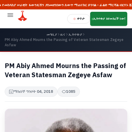
ከያ ሠራዊት ፋውንዴሽን ያስመዘገበውን ለውጥ ማጠናከር ይገባል - ፊልድ ማርሻል ብርሃኑ ጁላ
ቀጥታ
ኢትዮጵያ እየመከረች ነው!
መግቢያ
ዜና
ኢትዮጵያ
PM Abiy Ahmed Mourns the Passing of Veteran Statesman Zegeye
Asfaw
PM Abiy Ahmed Mourns the Passing of
Veteran Statesman Zegeye Asfaw
ማክሰኞ ግንቦት 04, 2018
1085