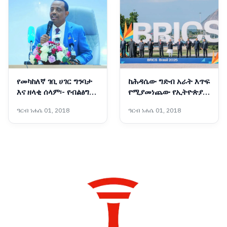
የመካከለኛ ገቢ ሀገር ግንባታ
ከሕዳሴው ግድብ አራት እጥፍ
እና ዘላቂ ሰላም፡- የብልፅግና
የሚያመነጨው የኢትዮጵያ
ፓርቲ የቀጣይ አምስት
አዲሱ ግዙፍ የኃይል አብዮት
ዓርብ ነሐሴ 01, 2018
ዓርብ ነሐሴ 01, 2018
ዓመታት ስትራቴጂካዊ
አቅጣጫዎች