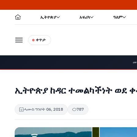
ኢትዮጵያ
አፍሪካ
ዓለም
ቀጥታ
መ
ኢትዮጵያ ከዳር ተመልካችነት ወደ ቀ
ሓሙስ ግንቦት 06, 2018
787