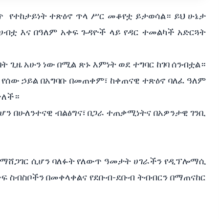
 የተከታይነት ተጽዕኖ ጥላ ሥር መቆየቷ ይታወሳል። ይህ ሁኔታ
 ሀብቷ እና በዓለም አቀፍ ጉዳዮች ላይ የዳር ተመልካች አድርጓት
ት ጊዜ አሁን ነው በሚል ጽኑ እምነት ወደ ተግባር ከገባ ሰንብቷል።
ና የሰው ኃይል በአግባቡ በመጠቀም፣ ከቀጠናዊ ተጽዕኖ ባለፈ ዓለም
ቃለች።
ይሆን በሁለንተናዊ ብልፅግና፣ በጋራ ተጠቃሚነትና በአዎንታዊ ገንቢ
 ማሸጋገር ሲሆን ባለፉት የለውጥ ዓመታት ሀገራችን የዲፕሎማሲ
አቀፍ ስብስቦችን በመቀላቀልና የደቡብ-ደቡብ ትብብርን በማጠናከር