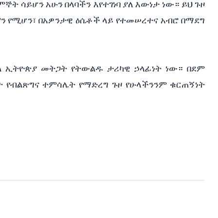
ኞት ሳይሆን አሁን በላባችን እየተገነባ ያለ እውነታ ነው። ይህ ጉዞ
ን የሚሆን፣ በአዎንታዊ ዕሴቶች ላይ የተመሠረተና አብሮ በማደግ
ኃያል ኢትዮጵያ መትጋት የትውልዱ ታሪካዊ ኃላፊነት ነው። በደም
ዊት የብልጽግና ተምሳሌት የማድረግ ጉዞ የሁላችንንም ቁርጠኝነት