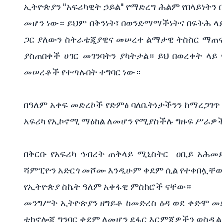
ኢትዮጵያን "አፍሪካዊት ኃይል" የማድረግ ሕልም የበላይነትን
መሆን ነው። ይህም በቅንነት፣ በወንድማማችነትና በፍትሕ ላ
ጋር ያለውን ስትራቴጂያዊና መሠረተ ልማታዊ ትስስር ማጠናከ
ያስጠበቀች ሀገር መገንባትን ያካትታል። ይህ በወረቀት ላ
መሠረቶች የተጣሉበት ተግባር ነው።
በዓለም አቀፍ መድረኮች የድምፅ ባለቤትነታችንን ከማረጋገጥ 
አፍሪካ የኢኮኖሚ ማዕከል ለመሆን የሚያስችሉ ግዙፍ ሥራዎ
በቅርቡ የአፍሪካ ኅብረት ጠቅላይ ሚኒስትር ዐቢይ አሕመድን
ሻምፒዮን አድርጎ መሾሙ እንዲሁም ቀደም ሲል የተቀበሏቸው የ
የኢትዮጵያ ስኬት ዓለም አቀፋዊ ምስክሮች ናቸው።
መንግሥት ኢትዮጵያን ዘግይቶ ከመድረስ ዕዳ ወደ ቀድሞ መ
ቴክኖሎጂ ግንባር ቀደም ለመሆን ደፋር እርምጃዎችን ወስዷል