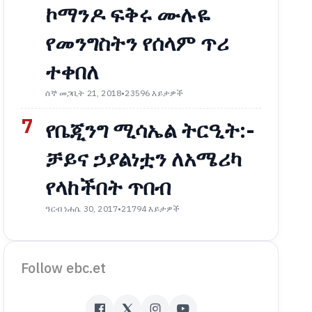
ኮማንዶ ፍቅሩ ሙሉዬ
የመንግስትን የሰላም ጥሪ
ተቀበለ
ሰኞ መጋቢት 21, 2018
•
23596 እይታዎች
7
የቤጂንግ ሚሳኤል ትርዒት:-
ቻይና ኃያልነቷን ለአሜሪካ
የላከችበት ጥበብ
ዓርብ ነሐሴ 30, 2017
•
21794 እይታዎች
Follow ebc.et