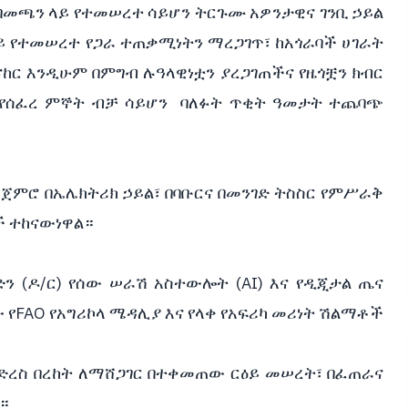
 በመጫን ላይ የተመሠረተ ሳይሆን ትርጉሙ አዎንታዊና ገንቢ ኃይል
ይ የተመሠረተ የጋራ ተጠቃሚነትን ማረጋገጥ፣ ከአጎራባች ሀገራት
ር እንዲሁም በምግብ ሉዓላዊነቷን ያረጋገጠችና የዜጎቿን ክብር
ይ የሰፈረ ምኞት ብቻ ሳይሆን ባለፉት ጥቂት ዓመታት ተጨባጭ
ጀምሮ በኤሌክትሪክ ኃይል፣ በባቡርና በመንገድ ትስስር የምሥራቅ
ች ተከናውነዋል።
 (ዶ/ር) የሰው ሠራሽ አስተውሎት (AI) እና የዲጂታል ጤና
FAO የአግሪኮላ ሜዳሊያ እና የላቀ የአፍሪካ መሪነት ሽልማቶች
ድረስ በረከት ለማሸጋገር በተቀመጠው ርዕይ መሠረት፣ በፈጠራና
።