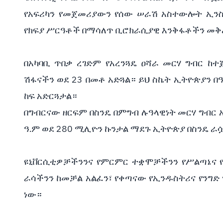
የአፍሪካን የመጀመሪያውን የሰው ሠራሽ አስተውሎት ኢን
የክፍያ ሥርዓቶች በማሳለጥ ቢሮክራሲያዊ እንቅፋቶችን መ
በአካባቢ ጥበቃ ረገድም የአረንጓዴ ዐሻራ መርሃ ግብር ከ
ሽፋናችን ወደ 23 በመቶ አድጓል። ይህ ስኬት ኢትዮጵያን በ
ከፍ አድርጓታል።
በግብርናው ዘርፍም በስንዴ በምግብ ሉዓላዊነት መርሃ ግብር አ
ዓ.ም ወደ 280 ሚሊዮን ኩንታል ማደጉ ኢትዮጵያ በስንዴ ራ
ዩኒቨርሲቲዎቻችንንና የምርምር ተቋሞቻችንን የሥልጣኔና የ
ራሳችንን ከመቻል አልፈን፣ የቀጣናው የኢንዱስትሪና የንግድ 
ነው።