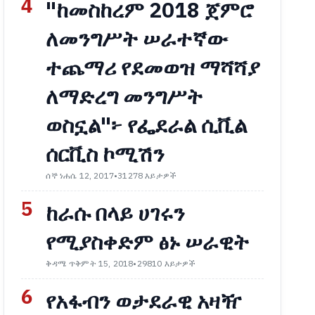
4
"ከመስከረም 2018 ጀምሮ
ለመንግሥት ሠራተኛው
ተጨማሪ የደመወዝ ማሻሻያ
ለማድረግ መንግሥት
ወስኗል"፦ የፌደራል ሲቪል
ሰርቪስ ኮሚሽን
ሰኞ ነሐሴ 12, 2017
•
31278 እይታዎች
5
ከራሱ በላይ ሀገሩን
የሚያስቀድም ፅኑ ሠራዊት
ቅዳሜ ጥቅምት 15, 2018
•
29810 እይታዎች
6
የአፋብን ወታደራዊ አዛዥ