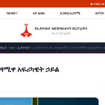
🔥 የባሕር በር ጥያቄ፦ የሰላምና የጋራ እድገት ጥ
ሳይቴክ
ኑሮ ዜይቤ
ቢዝነስ/ኢኮኖሚ
ስፖርት
የኢትዮጵያ ብሮድካስቲንግ ኮርፖሬሽን
ለኢትዮጵያ ልዕልና
ግቢያ
ዜና
ኢትዮጵያ
ኢትዮጵያ ከዳር ተመልካችነት ወደ ቀዳሚዋ አፍሪካዊት ኃ
ዳሚዋ አፍሪካዊት ኃይል