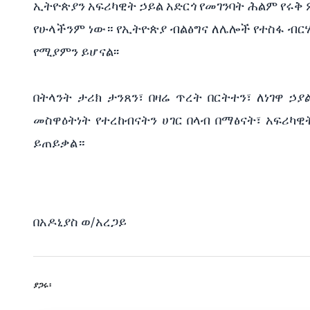
ኢትዮጵያን አፍሪካዊት ኃይል አድርጎ የመገንባት ሕልም የሩቅ ም
የሁላችንም ነው። የኢትዮጵያ ብልፅግና ለሌሎች የተስፋ ብርሃ
የሚያምን ይሆናል፡፡
በትላንት ታሪክ ታንጸን፣ በዛሬ ጥረት በርትተን፣ ለነገዋ 
መስዋዕትነት የተረከብናትን ሀገር በላብ በማፅናት፣ አፍሪካ
ይጠይቃል።
በአዶኒያስ ወ/አረጋይ
ያጋሩ፡