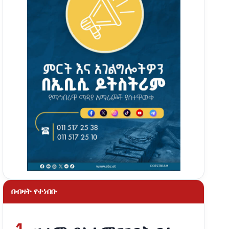
በብዛት የተነበቡ