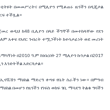
ስቲትዩት በመመሥረትና በሚሊዮን የሚቆጠሩ ዜጎችን በዲጂታል
ቅረፍ ተችሏል።
ተጀመረ ወዲህ ከ48 ቢሊዮን በላይ ችግኞች በመተከላቸው የደን
ዓለም አቀፍ የአየር ንብረት ተሟጋችነት ከተሳታፊነት ወደ መሪነት
ማካኝነት በ2010 ዓ.ም ከነበረበት 27 ሚሊዮን ኩንታል በ2017
ሷን እንድትችል አድርጓታል።
ኢኖቬሽን ማዕከል ማድረግ ቀጣዩ የቤት ስራችን ነው። በምግብ
ማዕከል በመሆን የዜጎችን የነፍስ ወከፍ ገቢ ማሳደግ ትልቁ ግባችን