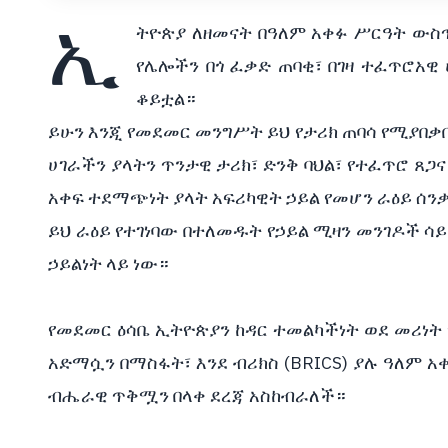
ኢ
ትዮጵያ ለዘመናት በዓለም አቀፉ ሥርዓት ውስጥ
የሌሎችን በጎ ፈቃድ ጠባቂ፣ በገዛ ተፈጥሮአዊ
ቆይቷል።
ይሁን እንጂ የመደመር መንግሥት ይህ የታሪክ ጠባሳ የሚያበቃበ
ሀገራችን ያላትን ጥንታዊ ታሪክ፣ ድንቅ ባህል፣ የተፈጥሮ ጸጋ
አቀፍ ተደማጭነት ያላት አፍሪካዊት ኃይል የመሆን ራዕይ ሰን
ይህ ራዕይ የተገነባው በተለመዱት የኃይል ሚዛን መንገዶች ሳ
ኃይልነት ላይ ነው።
የመደመር ዕሳቤ ኢትዮጵያን ከዳር ተመልካችነት ወደ መሪነት
አድማሷን በማስፋት፣ እንደ ብሪክስ (BRICS) ያሉ ዓለም 
ብሔራዊ ጥቅሟን በላቀ ደረጃ አስከብራለች።