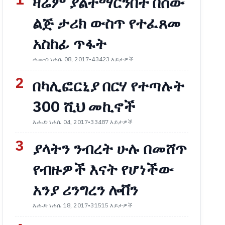
1
ዛሬም ያልተማርንበት በሰው
ልጅ ታሪክ ውስጥ የተፈጸመ
አስከፊ ጥፋት
ሓሙስ ነሐሴ 08, 2017
•
43423 እይታዎች
2
በካሊፎርኒያ በርሃ የተጣሉት
300 ሺህ መኪኖች
እሑድ ነሐሴ 04, 2017
•
33487 እይታዎች
3
ያላትን ንብረት ሁሉ በመሸጥ
የብዙዎች እናት የሆነችው
አንያ ሪንግረን ሎቨን
እሑድ ነሐሴ 18, 2017
•
31515 እይታዎች