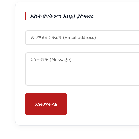
አስተያየትዎን እዚህ ያስፍሩ:
አስተያየት ላክ