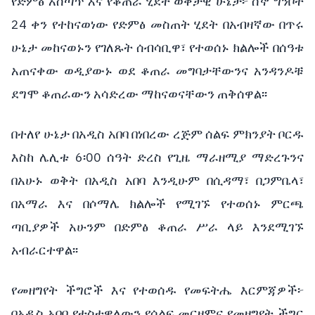
የድምፅ
አሰጣጥ
እና
የቆጠራ
ሂደት
ወቅታዊ
ሁኔታ፦
ሰኞ
ግንቦት
24
ቀን
የተከናወነው
የድምፅ
መስጠት
ሂደት
በአብዛኛው
በጥሩ
ሁኔታ
መከናወኑን
የገለጹት
ሰብሳቢዋ፣
የተወሰኑ
ክልሎች
በሰዓቱ
አጠናቀው
ወዲያውኑ
ወደ
ቆጠራ
መግባታቸውንና
አንዳንዶቹ
ደግሞ
ቆጠራውን
አሳድረው
ማከናወናቸውን
ጠቅሰዋል፡፡
በተለየ
ሁኔታ
በአዲስ
አበባ
በነበረው
ረጅም
ሰልፍ
ምክንያት
ቦርዱ
6
00
እስከ
ሌሊቱ
፡
ሰዓት
ድረስ
የጊዜ
ማራዘሚያ
ማድረጉንና
በአሁኑ
ወቅት
በአዲስ
አበባ
እንዲሁም
በሲዳማ፣
በጋምቤላ፣
በአማራ
እና
በሶማሌ
ክልሎች
የሚገኙ
የተወሰኑ
ምርጫ
ጣቢያዎች
አሁንም
በድምፅ
ቆጠራ
ሥራ
ላይ
እንደሚገኙ
አብራርተዋል፡፡
የመዘግየት
ችግሮች
እና
የተወሰዱ
የመፍትሔ
እርምጃዎች፦
በአዲስ
አበባ
የተስተዋለውን
የሰልፍ
መርዘምና
የመዘግየት
ችግር