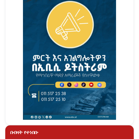
በብዛት የተነበቡ