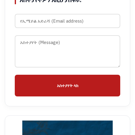
አስተያየትዎን እዚህ ያስፍሩ:
አስተያየት ላክ