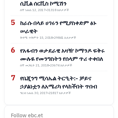
ሲቪል ሰርቪስ ኮሚሽን
ሰኞ ነሐሴ 12, 2017
•
31318 እይታዎች
5
ከራሱ በላይ ሀገሩን የሚያስቀድም ፅኑ
ሠራዊት
ቅዳሜ ጥቅምት 15, 2018
•
29841 እይታዎች
6
የአፋብን ወታደራዊ አዛዥ ኮማንዶ ፍቅሩ
ሙሉዬ የመንግስትን የሰላም ጥሪ ተቀበለ
ሰኞ መጋቢት 21, 2018
•
23674 እይታዎች
7
የቤጂንግ ሚሳኤል ትርዒት:- ቻይና
ኃያልነቷን ለአሜሪካ የላከችበት ጥበብ
ዓርብ ነሐሴ 30, 2017
•
21817 እይታዎች
Follow ebc.et