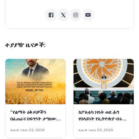
ተያያዥ ዜናዎች:
“የልማት ዕቅዶቻችን
ከፖለቲካ ነፃነት ወደ ሕግ
በፈጠራና በፍጥነት ታግዘው
የበላይነት የኢትዮጵያ ብሩህ
ብዙ ፍሬዎችን ያፈራሉ”፦
የዴሞክራሲ እና የምክክር
እሑድ ነሐሴ 03, 2018
እሑድ ነሐሴ 03, 2018
የመደመር መንግሥት
ምዕራፍ