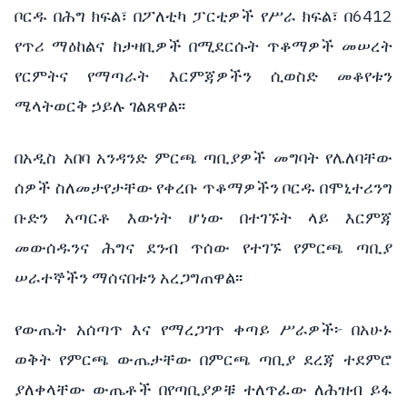
6412
ቦርዱ
በሕግ
ክፍል፣
በፖለቲካ
ፓርቲዎች
የሥራ
ክፍል፣
በ
የጥሪ
ማዕከልና
ከታዛቢዎች
በሚደርሱት
ጥቆማዎች
መሠረት
የርምትና
የማጣራት
እርምጃዎችን
ሲወስድ
መቆየቱን
ሜላትወርቅ
ኃይሉ
ገልጸዋል፡፡
በአዲስ
አበባ
አንዳንድ
ምርጫ
ጣቢያዎች
መግባት
የሌለባቸው
ሰዎች
ስለመታየታቸው
የቀረቡ
ጥቆማዎችን
ቦርዱ
በሞኒተሪንግ
ቡድን
አጣርቶ
እውነት
ሆነው
በተገኙት
ላይ
እርምጃ
መውሰዱንና
ሕግና
ደንብ
ጥሰው
የተገኙ
የምርጫ
ጣቢያ
ሠራተኞችን
ማሰናበቱን
አረጋግጠዋል፡፡
የውጤት
አሰጣጥ
እና
የማረጋገጥ
ቀጣይ
ሥራዎች፦
በአሁኑ
ወቅት
የምርጫ
ውጤታቸው
በምርጫ
ጣቢያ
ደረጃ
ተደምሮ
ያለቀላቸው
ውጤቶች
በየጣቢያዎቹ
ተለጥፈው
ለሕዝብ
ይፋ