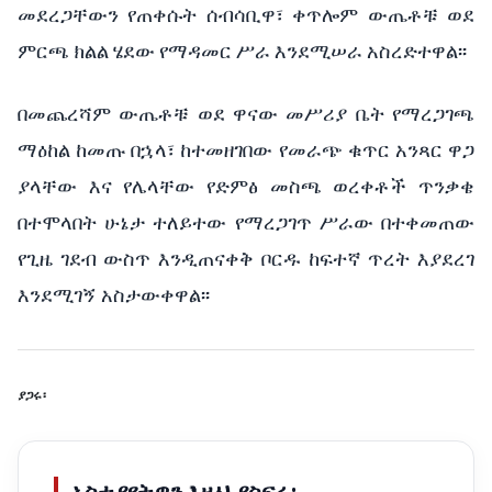
መደረጋቸውን
የጠቀሱት
ሰብሳቢዋ፣
ቀጥሎም
ውጤቶቹ
ወደ
ምርጫ
ክልል
ሄደው
የማዳመር
ሥራ
እንደሚሠራ
አስረድተዋል፡፡
በመጨረሻም
ውጤቶቹ
ወደ
ዋናው
መሥሪያ
ቤት
የማረጋገጫ
ማዕከል
ከመጡ
በኋላ፣
ከተመዘገበው
የመራጭ
ቁጥር
አንጻር
ዋጋ
ያላቸው
እና
የሌላቸው
የድምፅ
መስጫ
ወረቀቶች
ጥንቃቄ
በተሞላበት
ሁኔታ
ተለይተው
የማረጋገጥ
ሥራው
በተቀመጠው
የጊዜ
ገደብ
ውስጥ
እንዲጠናቀቅ
ቦርዱ
ከፍተኛ
ጥረት
እያደረገ
እንደሚገኝ
አስታውቀዋል፡፡
ያጋሩ፡