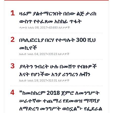
1
ዛሬም ያልተማርንበት በሰው ልጅ ታሪክ
ውስጥ የተፈጸመ አስከፊ ጥፋት
ሓሙስ ነሐሴ 08, 2017
•
43483 እይታዎች
2
በካሊፎርኒያ በርሃ የተጣሉት 300 ሺህ
መኪኖች
እሑድ ነሐሴ 04, 2017
•
33523 እይታዎች
3
ያላትን ንብረት ሁሉ በመሸጥ የብዙዎች
እናት የሆነችው አንያ ሪንግረን ሎቨን
እሑድ ነሐሴ 18, 2017
•
31531 እይታዎች
4
"ከመስከረም 2018 ጀምሮ ለመንግሥት
ሠራተኛው ተጨማሪ የደመወዝ ማሻሻያ
ለማድረግ መንግሥት ወስኗል"፦ የፌደራል