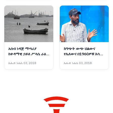
አሰብ ነዳጅ ማጣሪያ
ከግጭት ውጭ ህልውና
ከቀዳማዊ ኃይለ ሥላሴ ራዕይ
የሌለውና በ1960ዎቹ እሳቤ
እስከ ምድረ በዳነት የተጓዘበት
ተቸንክሮ የቀረው ኋላቀሩ
እሑድ ነሐሴ 03, 2018
እሑድ ነሐሴ 03, 2018
አሳዛኝ የታሪክ ምዕራፍ
የሕወሓት ቡድን ማንነት