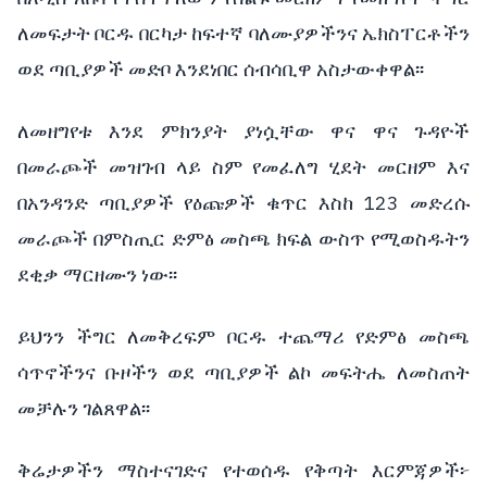
ለመፍታት
ቦርዱ
በርካታ
ከፍተኛ
ባለሙያዎችንና
ኤክስፐርቶችን
ወደ
ጣቢያዎች
መድቦ
እንደነበር
ሰብሳቢዋ
አስታውቀዋል፡፡
ለመዘግየቱ
እንደ
ምክንያት
ያነሷቸው
ዋና
ዋና
ጉዳዮች
በመራጮች
መዝገብ
ላይ
ስም
የመፈለግ
ሂደት
መርዘም
እና
123
በአንዳንድ
ጣቢያዎች
የዕጩዎች
ቁጥር
እስከ
መድረሱ
መራጮች
በምስጢር
ድምፅ
መስጫ
ክፍል
ውስጥ
የሚወስዱትን
ደቂቃ
ማርዘሙን
ነው፡፡
ይህንን
ችግር
ለመቅረፍም
ቦርዱ
ተጨማሪ
የድምፅ
መስጫ
ሳጥኖችንና
ቡዞችን
ወደ
ጣቢያዎች
ልኮ
መፍትሔ
ለመስጠት
መቻሉን
ገልጸዋል፡፡
ቅሬታዎችን
ማስተናገድና
የተወሰዱ
የቅጣት
እርምጃዎች፦