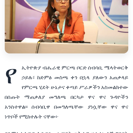
የ
ኢትዮጵያ
ብሔራዊ
ምርጫ
ቦርድ
ሰብሳቢ
ሜላትወርቅ
ኃይሉ፣
ከድምፅ
መስጫ
ቀን
በኋላ
ያለውን
አጠቃላይ
የምርጫ
ሂደት
ሁኔታና
ቀጣይ
ሥራዎችን
አስመልክተው
በሰጡት
ማጠቃለያ
መግለጫ
በርካታ
ዋና
ዋና
ጉዳዮችን
አንስተዋል፡፡
ሰብሳቢዋ
በመግለጫቸው
ያነሷቸው
ዋና
ዋና
ነጥቦች
የሚከተሉት
ናቸው፦