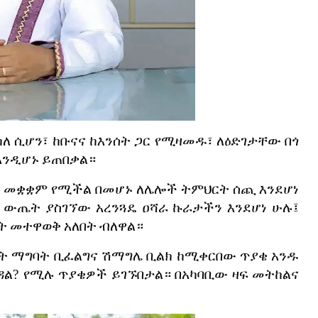
ከለ
ሲሆን፣
ከቡናና
ከእንሰት
ጋር
የሚዛመዱ፣
ለዕድገታቸው
በጎ
እንዲሆኑ
ይጠበቃል።
ኖ
መቋቋም
የሚችል
በመሆኑ
ለሌሎች
ትምህርት
ሰጪ
እንደሆነ
ውጤት
ያስገኘው
አረንጓዴ
ዐሻራ
ኩራታችን
እንደሆነ
ሁሉ፤
ት
መተዋወቅ
አለበት
ብለዋል።
ት
ማግባት
ቢፈልግና
ሽማግሌ
ቢልክ
ከሚቀርበው
ጥያቄ
አንዱ
ዳል
?
የሚሉ
ጥያቄዎች
ይገኙበታል።
በአካባቢው
ዛፍ
መትከልና