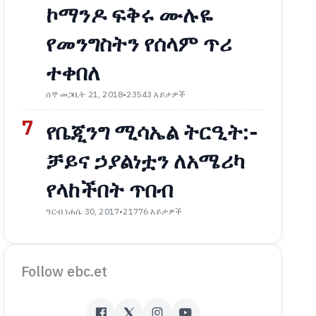
ኮማንዶ ፍቅሩ ሙሉዬ
የመንግስትን የሰላም ጥሪ
ተቀበለ
ሰኞ መጋቢት 21, 2018
•
23543 እይታዎች
7
የቤጂንግ ሚሳኤል ትርዒት:-
ቻይና ኃያልነቷን ለአሜሪካ
የላከችበት ጥበብ
ዓርብ ነሐሴ 30, 2017
•
21776 እይታዎች
Follow ebc.et