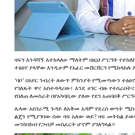
ዛፍን
እንዳሻኝ
እተክላለሁ
ማለትም
በዚህ
ሥርዓት
የተከለ
ተፅዕኖ
ያላቸው
እንዲሁም
የአፈር
መሸርሸርን
የሚከላከሉ
‘
ባቦ
’
በአየር
ንብረት
ለውጥ
ምክንያት
የሚመጣውን
ተፅዕ
የገለጹት
ዋና
አስተዳዳሪው፣
እንደ
ሀገር
ብዙ
የተሰራበትና
የበለጠ
ለመስራት
በየአካባቢው
ያለው
የደን
አጠባበቅ
ሥርዓ
ሌላው
አስገራሚ
ጉዳይ
ለአቅመ
አዳም
የደረሰ
ወጣት
ሚስ
ልጄን
የሚያገባው
ሰው
ዛፍ
አለው
ወይ
?
ዛፍ
መትከል
ይወ
መንከባከብ
የጋብቻ
መስፈርት
ሆኖም
ያገለግላል።