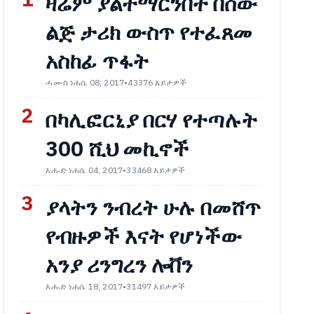
1
ዛሬም ያልተማርንበት በሰው
ልጅ ታሪክ ውስጥ የተፈጸመ
አስከፊ ጥፋት
ሓሙስ ነሐሴ 08, 2017
•
43376 እይታዎች
2
በካሊፎርኒያ በርሃ የተጣሉት
300 ሺህ መኪኖች
እሑድ ነሐሴ 04, 2017
•
33468 እይታዎች
3
ያላትን ንብረት ሁሉ በመሸጥ
የብዙዎች እናት የሆነችው
አንያ ሪንግረን ሎቨን
እሑድ ነሐሴ 18, 2017
•
31497 እይታዎች