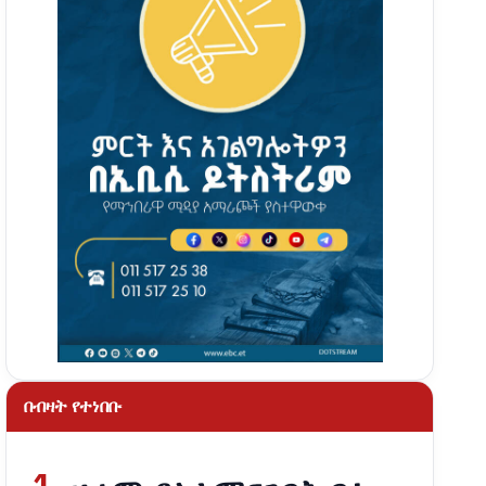
በብዛት የተነበቡ