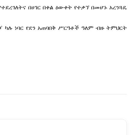
የተደረገለትና
በሀገር
በቀል
ዕውቀት
የተቃኘ
በመሆኑ
አረንጓዴ
ቦ
'
ካሉ
ነባር
የደን
አጠባበቅ
ሥርዓቶች
ዓለም
ብዙ
ትምህርት