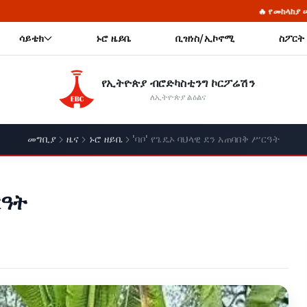
🔥 የመከላከያ ሠራዊት ፋውንዴሽን ያስመዘገበውን 
ሳይቴክ
ኑሮ ዜይቤ
ቢዝነስ/ኢኮኖሚ
ስፖርት
የኢትዮጵያ ብሮድካስቲንግ ኮርፖሬሽን
ለኢትዮጵያ ልዕልና
መግቢያ
ዜና
ኑሮ ዘይቤ
'ባቦ' የጌዴኦ ባህላዊ ደን አጠባበቅ ሥርዓት
ርዓት