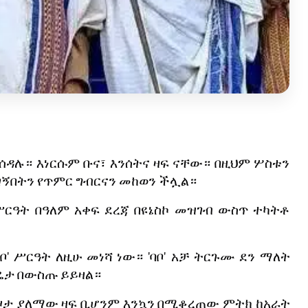
ሰዳሉ።
እነርሱም
ቡና፣
እንሰትና
ዛፍ
ናቸው።
በዚህም
ሦስቱን
ገኝበትን
የጥምር
ግብርናን
መከወን
ችሏል።
ሥርዓት
በዓለም
አቀፍ
ደረጃ
በዩኔስኮ
መዝገብ
ውስጥ
ተካትቶ
ቦ
'
ሥርዓት
ለዚሁ
መነሻ
ነው።
'
ባቦ
'
አቻ
ትርጉሙ
ደን
ማለት
ዴታ
በውስጡ
ይይዛል።
ዞታ
ያለማው
ዛፍ
ቢሆንም
እንኳን
በሚቆረጠው
ምትክ
ከአራት