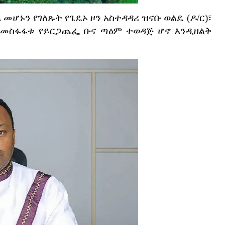
ላ
መሆኑን
የገለጹት
የጌዴኦ
ዞን
አስተዳዳሪ
ዝናቡ
ወልዴ
(
ዶ
/
ር
)
፣
በመስፋፋቱ
የይርጋጨፌ
ቡና
ጣዕም
ተወዳጅ
ሆኖ
እንዲዘልቅ