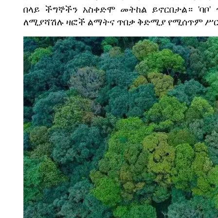
በላይ
ችግኞችን
አስቀድሞ
መትከል
ይኖርበታል።
'
ባቦ
'
ለሚያሻሽሉ
ዛፎች
ልማትና
ጥበቃ
ቅድሚያ
የሚሰጥም
ሥር