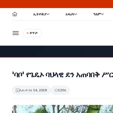
ኢትዮጵያ
አፍሪካ
ዓለም
ቀጥታ
'ባቦ' የጌዴኦ ባህላዊ ደን አጠባበቅ ሥ
እሑድ ሰኔ 14, 2018
1356