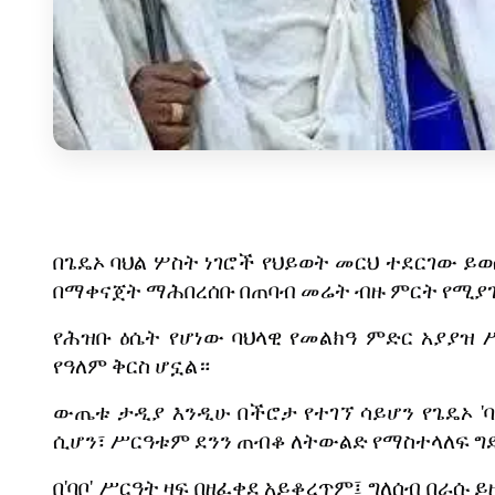
በጌዴኦ
ባህል
ሦስት
ነገሮች
የህይወት
መርህ
ተደርገው
ይወ
በማቀናጀት
ማሕበረሰቡ
በጠባብ
መሬት
ብዙ
ምርት
የሚያ
የሕዝቡ
ዕሴት
የሆነው
ባህላዊ
የመልክዓ
ምድር
አያያዝ
የዓለም
ቅርስ
ሆኗል።
ውጤቱ
ታዲያ
እንዲሁ
በችሮታ
የተገኘ
ሳይሆን
የጌዴኦ
'
ባ
ሲሆን፣
ሥርዓቱም
ደንን
ጠብቆ
ለትውልድ
የማስተላለፍ
ግ
በ
'
ባቦ
'
ሥርዓት
ዛፍ
በዘፈቀደ
አይቆረጥም፤
ግለሰብ
በራሱ
ይ