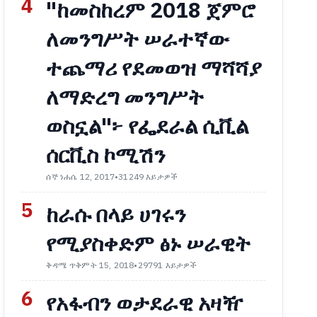
4
"ከመስከረም 2018 ጀምሮ
ለመንግሥት ሠራተኛው
ተጨማሪ የደመወዝ ማሻሻያ
ለማድረግ መንግሥት
ወስኗል"፦ የፌደራል ሲቪል
ሰርቪስ ኮሚሽን
ሰኞ ነሐሴ 12, 2017
•
31249 እይታዎች
5
ከራሱ በላይ ሀገሩን
የሚያስቀድም ፅኑ ሠራዊት
ቅዳሜ ጥቅምት 15, 2018
•
29791 እይታዎች
6
የአፋብን ወታደራዊ አዛዥ