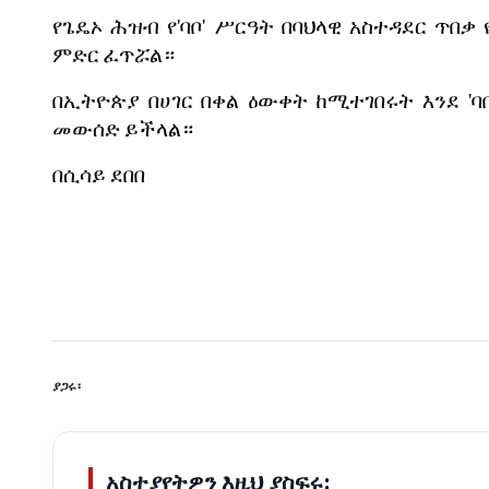
የጌዴኦ
ሕዝብ
የ
'
ባቦ
'
ሥርዓት
በባህላዊ
አስተዳደር
ጥበቃ
ምድር
ፈጥሯል።
በኢትዮጵያ
በሀገር
በቀል
ዕውቀት
ከሚተገበሩት
እንደ
'
ባ
መውሰድ
ይችላል።
በሲሳይ
ደበበ
ያጋሩ፡
አስተያየትዎን እዚህ ያስፍሩ: