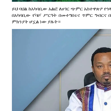
ይህ
ባህል
ከአካባቢው
አልፎ
ለሀገር
ጭምር
አስተዋጽዖ
የጎ
በአካባቢው
የ
'
ባቦ
'
ሥርዓት
በመተግበሩና
ጥምር
ግብርና
ምክንያት
ሆኗል
ነው
ያሉት።