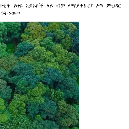
ጥቂት
የዛፍ
አይነቶች
ላይ
ብቻ
የማያተኩር፣
ሥነ
ምህዳር
ዓት
ነው።