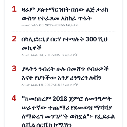
1
ዛሬም ያልተማርንበት በሰው ልጅ ታሪክ
ውስጥ የተፈጸመ አስከፊ ጥፋት
ሓሙስ ነሐሴ 08, 2017
•
43455 እይታዎች
2
በካሊፎርኒያ በርሃ የተጣሉት 300 ሺህ
መኪኖች
እሑድ ነሐሴ 04, 2017
•
33507 እይታዎች
3
ያላትን ንብረት ሁሉ በመሸጥ የብዙዎች
እናት የሆነችው አንያ ሪንግረን ሎቨን
እሑድ ነሐሴ 18, 2017
•
31526 እይታዎች
4
"ከመስከረም 2018 ጀምሮ ለመንግሥት
ሠራተኛው ተጨማሪ የደመወዝ ማሻሻያ
ለማድረግ መንግሥት ወስኗል"፦ የፌደራል
ሲቪል ሰርቪስ ኮሚሽን