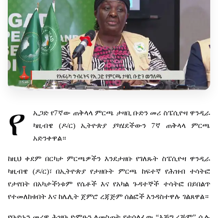
የ
ኢጋድ
የ
7
ኛው
ጠቅላላ
ምርጫ
ታዛቢ
ቡድን
መሪ
ስፔሲዮዛ
ዋንዲራ
ካዚብዌ
(
ዶ
/
ር
)
ኢትዮጵያ
ያካሄደችውን
7
ኛ
ጠቅላላ
ምርጫ
አድንቀዋል።
ከዚህ
ቀደም
በርካታ
ምርጫዎችን
እንደታዘቡ
የገለጹት
ስፔሲዮዛ
ዋንዲራ
ካዚብዌ
(
ዶ
/
ር
)
፣
በኢትዮጵያ
የታዘቡት
ምርጫ
ከፍተኛ
የሕዝብ
ተሳትፎ
የታየበት
በአካታችነቱም
የሴቶች
እና
የአካል
ጉዳተኞች
ተሳትፎ
በይበልጥ
የተመለከቱበት
እና
ከሌሊት
ጀምሮ
ረጃጅም
ሰልፎች
እንዳስተዋሉ
ገልጸዋል።
የቡድኑን
መሪዋ
ሕዝቡ
ድምፁን
ለመስጠት
የተሰለፈው
“
እጅግ
ረጅም
”
ሲሉ