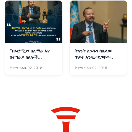
(ዶ/ር)
“በኦሮሚያ፣ በአማራ እና
ትናንት አንዱን ከሌላው
በትግራይ ክልሎች
ጥቃት እንዲታደጋቸው
የሚንቀሳቀሱ ታጣቂ ኃይሎች
መንግሥትን ሲወተውቱ
ቅዳሜ ነሐሴ 02, 2018
ቅዳሜ ነሐሴ 02, 2018
መንግሥትን ማሸነፍ
የነበሩ ኃይሎች ዛሬ ጥምረት
እንደማይችሉ ሲገነዘቡ
መፍጠራቸው እየተዳከሙ
ያልተቀደሰ ጋብቻ ፈጥረዋል፤
መምጣታቸውን ያሳያል -
አሁንም ግን አሸናፊዎቹ እኛ
ጠቅላይ ሚኒስትር ዐቢይ
ነን፤ ምክንያቱም እውነት
አሕመድ (ዶ/ር)
አለንና”