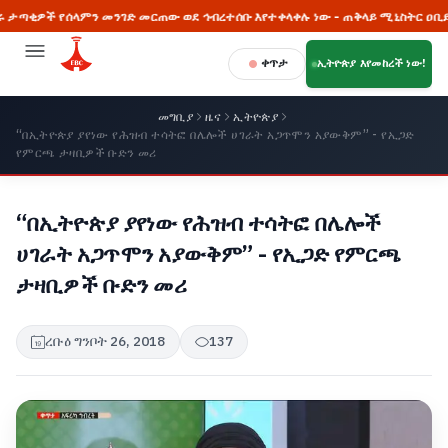
የሰላምን መንገድ መርጠው ወደ ኅብረተሰቡ እየተቀላቀሉ ነው - ጠቅላይ ሚኒስትር ዐቢይ አሕመድ (
ቀጥታ
ኢትዮጵያ እየመከረች ነው!
መግቢያ
ዜና
ኢትዮጵያ
“በኢትዮጵያ ያየነው የሕዝብ ተሳትፎ በሌሎች ሀገራት አጋጥሞን አያውቅም” - የኢጋድ
የምርጫ ታዛቢዎች ቡድን መሪ
“በኢትዮጵያ ያየነው የሕዝብ ተሳትፎ በሌሎች
ሀገራት አጋጥሞን አያውቅም” - የኢጋድ የምርጫ
ታዛቢዎች ቡድን መሪ
ረቡዕ ግንቦት 26, 2018
137