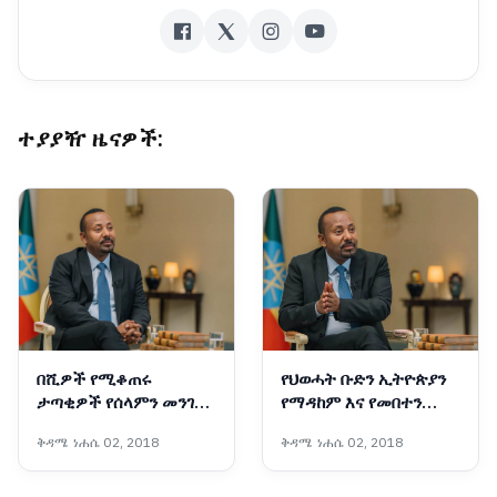
ተያያዥ ዜናዎች:
በሺዎች የሚቆጠሩ
የህወሓት ቡድን ኢትዮጵያን
ታጣቂዎች የሰላምን መንገድ
የማዳከም እና የመበተን
መርጠው ወደ ኅብረተሰቡ
ፍላጎት ላላቸው የውጭ
ቅዳሜ ነሐሴ 02, 2018
ቅዳሜ ነሐሴ 02, 2018
እየተቀላቀሉ ነው - ጠቅላይ
ጠላቶች መሳሪያ በመሆን
ሚኒስትር ዐቢይ አሕመድ
እያገለገለ ይገኛል - ጠቅላይ
(ዶ/ር)
ሚኒስትር ዐቢይ አሕመድ