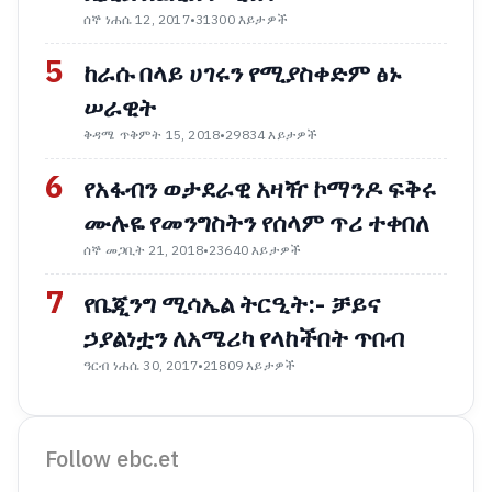
ሰኞ ነሐሴ 12, 2017
•
31300 እይታዎች
5
ከራሱ በላይ ሀገሩን የሚያስቀድም ፅኑ
ሠራዊት
ቅዳሜ ጥቅምት 15, 2018
•
29834 እይታዎች
6
የአፋብን ወታደራዊ አዛዥ ኮማንዶ ፍቅሩ
ሙሉዬ የመንግስትን የሰላም ጥሪ ተቀበለ
ሰኞ መጋቢት 21, 2018
•
23640 እይታዎች
7
የቤጂንግ ሚሳኤል ትርዒት:- ቻይና
ኃያልነቷን ለአሜሪካ የላከችበት ጥበብ
ዓርብ ነሐሴ 30, 2017
•
21809 እይታዎች
Follow ebc.et