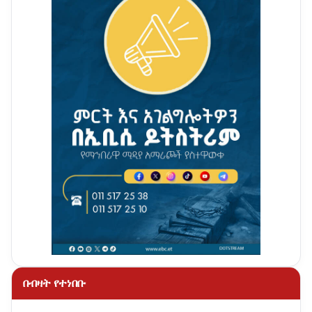
በብዛት የተነበቡ