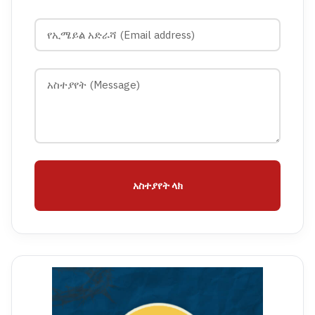
አስተያየት ላክ