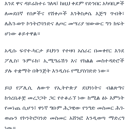
እንደ ዋና ዳይሬክተሩ ገለጻ፤ ከዚህ ቀደም የድንበር አካባቢዎች
ለመደበኛ የሰዎችና የሸቀጦች እንቅስቃሴ እጅግ ጥብቅ፣
ለሕገ-ወጥ ኮንትሮባንድና ለጦር መሣሪያ ዝውውር ግን ክፍት
ሆነው ቆይተዋል።
አዲሱ ፍኖተ-ካርታ ይህንን የተዛባ አሰራር በመቀየር እንደ
ፖሊስ፣ ጉምሩክ፣ ኢሚግሬሽን እና የክልል መስተዳድሮች
ያሉ ተቋማት በቅንጅት እንዲሰሩ የሚያስገድድ ነው።
ይህ የፖሊሲ ለውጥ የኢትዮጵያ ደህንነትና ብልጽግና
ከጎረቤቶቿ መረጋጋት ጋር የተቆራኘ ነው ከሚል ፅኑ እምነት
የመነጨ ሲሆን፤ ዋነኛ ግቡም ሕጋዊው የንግድ መስመር ሕገ-
ወጡን የኮንትሮባንድ መስመር አሸንፎ እንዲወጣ ማድረግ
ነው።