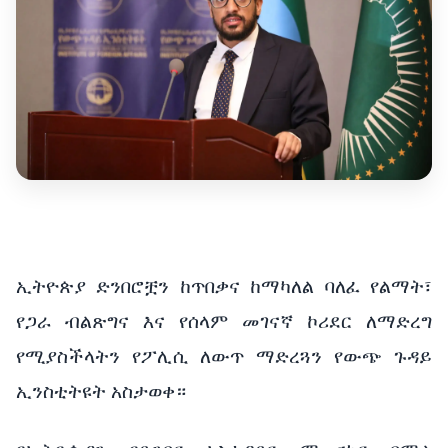
ኢትዮጵያ ድንበሮቿን ከጥበቃና ከማካለል ባለፈ የልማት፣
የጋራ ብልጽግና እና የሰላም መገናኛ ኮሪደር ለማድረግ
የሚያስችላትን የፖሊሲ ለውጥ ማድረጓን የውጭ ጉዳይ
ኢንስቲትዩት አስታወቀ።