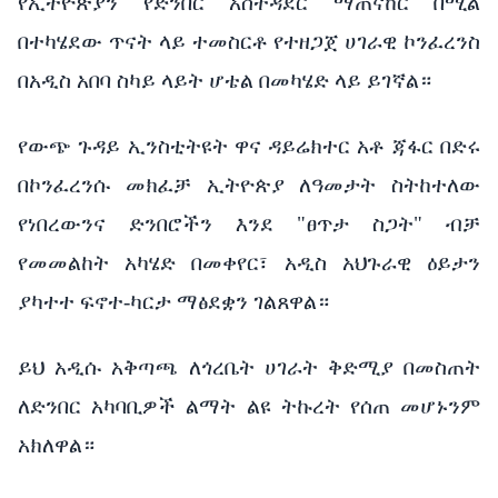
የኢትዮጵያን የድንበር አስተዳደር ማጠናከር በሚል
በተካሄደው ጥናት ላይ ተመስርቶ የተዘጋጀ ሀገራዊ ኮንፈረንስ
በአዲስ አበባ ስካይ ላይት ሆቴል በመካሄድ ላይ ይገኛል።
የውጭ ጉዳይ ኢንስቲትዩት ዋና ዳይሬክተር አቶ ጃፋር በድሩ
በኮንፈረንሱ መክፈቻ ኢትዮጵያ ለዓመታት ስትከተለው
የነበረውንና ድንበሮችን እንደ "ፀጥታ ስጋት" ብቻ
የመመልከት አካሄድ በመቀየር፣ አዲስ አህጉራዊ ዕይታን
ያካተተ ፍኖተ-ካርታ ማፅደቋን ገልጸዋል።
ይህ አዲሱ አቅጣጫ ለጎረቤት ሀገራት ቅድሚያ በመስጠት
ለድንበር አካባቢዎች ልማት ልዩ ትኩረት የሰጠ መሆኑንም
አክለዋል።