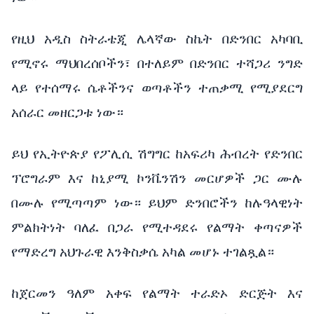
የዚህ አዲስ ስትራቴጂ ሌላኛው ስኬት በድንበር አካባቢ
የሚኖሩ ማህበረሰቦችን፣ በተለይም በድንበር ተሻጋሪ ንግድ
ላይ የተሰማሩ ሴቶችንና ወጣቶችን ተጠቃሚ የሚያደርግ
አሰራር መዘርጋቱ ነው።
ይህ የኢትዮጵያ የፖሊሲ ሽግግር ከአፍሪካ ሕብረት የድንበር
ፕሮግራም እና ከኒያሚ ኮንቬንሽን መርሆዎች ጋር ሙሉ
በሙሉ የሚጣጣም ነው። ይህም ድንበሮችን ከሉዓላዊነት
ምልክትነት ባለፈ በጋራ የሚተዳደሩ የልማት ቀጣናዎች
የማድረግ አህጉራዊ እንቅስቃሴ አካል መሆኑ ተገልጿል።
ከጀርመን ዓለም አቀፍ የልማት ተራድኦ ድርጅት እና