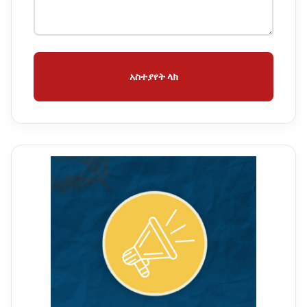
አስተያየት ላክ