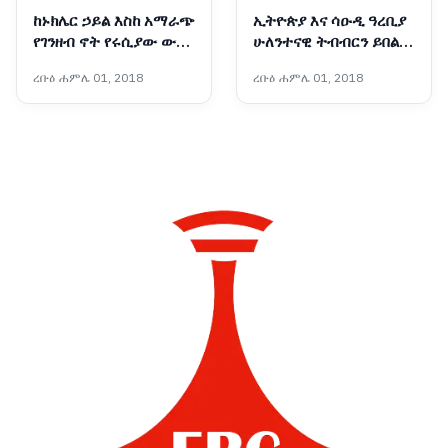
ከኑክሌር ኃይል እስከ አማራጭ
ኢትዮጵያ እና ሳዑዲ ዓረቢያ
የገንዘብ ኖት የሩሲያው ውጭ
ሁለንተናዊ ትብብርን ይበልጥ
ጉዳይ ሚኒስትር በአዲስ አበባ
ማጠናከር በሚቻልበት ሁኔታ
ረቡዕ ሐምሌ 01, 2018
ረቡዕ ሐምሌ 01, 2018
ለምን ተገኙ?
ላይ መከሩ