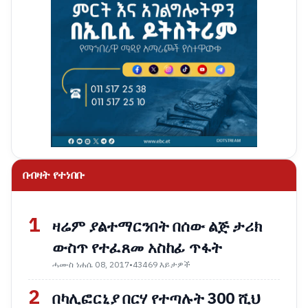
በብዛት የተነበቡ
1
ዛሬም ያልተማርንበት በሰው ልጅ ታሪክ
ውስጥ የተፈጸመ አስከፊ ጥፋት
ሓሙስ ነሐሴ 08, 2017
•
43469 እይታዎች
2
በካሊፎርኒያ በርሃ የተጣሉት 300 ሺህ