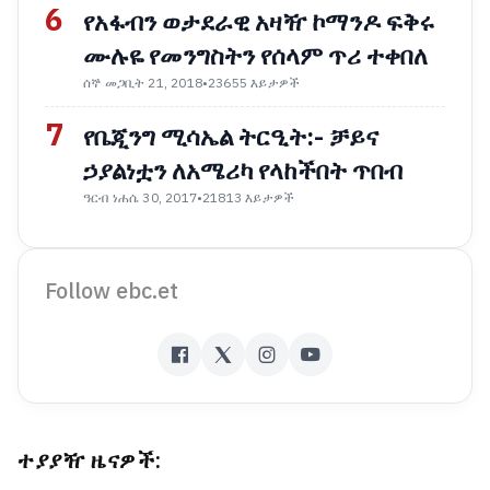
6
የአፋብን ወታደራዊ አዛዥ ኮማንዶ ፍቅሩ
ሙሉዬ የመንግስትን የሰላም ጥሪ ተቀበለ
ሰኞ መጋቢት 21, 2018
•
23655 እይታዎች
7
የቤጂንግ ሚሳኤል ትርዒት:- ቻይና
ኃያልነቷን ለአሜሪካ የላከችበት ጥበብ
ዓርብ ነሐሴ 30, 2017
•
21813 እይታዎች
Follow ebc.et
ተያያዥ ዜናዎች: