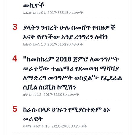
መኪኖች
እሑድ ነሐሴ 04, 2017
•
33515 እይታዎች
3
ያላትን ንብረት ሁሉ በመሸጥ የብዙዎች
እናት የሆነችው አንያ ሪንግረን ሎቨን
እሑድ ነሐሴ 18, 2017
•
31529 እይታዎች
4
"ከመስከረም 2018 ጀምሮ ለመንግሥት
ሠራተኛው ተጨማሪ የደመወዝ ማሻሻያ
ለማድረግ መንግሥት ወስኗል"፦ የፌደራል
ሲቪል ሰርቪስ ኮሚሽን
ሰኞ ነሐሴ 12, 2017
•
31306 እይታዎች
5
ከራሱ በላይ ሀገሩን የሚያስቀድም ፅኑ
ሠራዊት
ቅዳሜ ጥቅምት 15, 2018
•
29838 እይታዎች