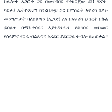
ከሌሎች አጋሮች ጋር በመተባበር የተዘጋጀው ይህ ፍኖተ-
ካርታ፤ ኢትዮጵያን ከጎረቤቶቿ ጋር በምስራቅ አፍሪካ በይነ-
መንግሥታት ባለስልጣን (ኢጋድ) እና በአፍሪካ ህብረት በኩል
ይበልጥ በማስተሳሰር እያንዳንዱን የድንበር መስመር
የሰላምና የጋራ ብልጽግና ኮሪደር ያደርጋል ተብሎ ይጠበቃል።