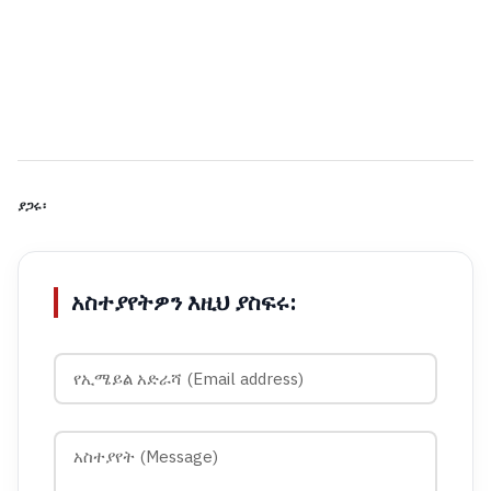
ያጋሩ፡
አስተያየትዎን እዚህ ያስፍሩ: