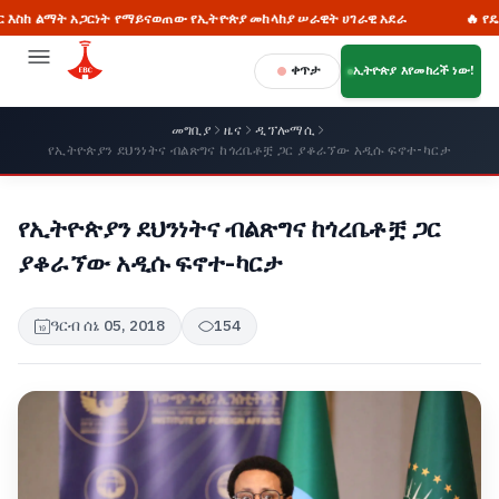
ት አጋርነት የማይናወጠው የኢትዮጵያ መከላከያ ሠራዊት ሀገራዊ አደራ
🔥 የዴሞክራሲ ምህ
ቀጥታ
ኢትዮጵያ እየመከረች ነው!
መግቢያ
ዜና
ዲፕሎማሲ
የኢትዮጵያን ደህንነትና ብልጽግና ከጎረቤቶቿ ጋር ያቆራኘው አዲሱ ፍኖተ-ካርታ
የኢትዮጵያን ደህንነትና ብልጽግና ከጎረቤቶቿ ጋር
ያቆራኘው አዲሱ ፍኖተ-ካርታ
ዓርብ ሰኔ 05, 2018
154