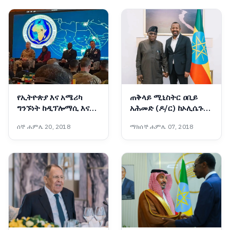
የኢትዮጵያ እና አሜሪካ
ጠቅላይ ሚኒስትር ዐቢይ
ግንኙነት ከዲፕሎማሲ እና
አሕመድ (ዶ/ር) ከኦሊሴጉን
በወታደራዊ ትብብር ወደ
ኦባሳንጆ ጋር ተወያዩ
ሰኞ ሐምሌ 20, 2018
ማክሰኞ ሐምሌ 07, 2018
ስትራቴጂያዊ አጋርነት
እየተሸጋገረ ነው - አምባሳደር
ኤርቪን ማሲንጋ