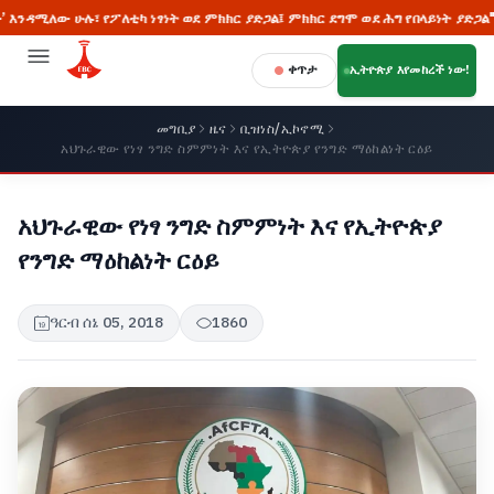
ው ሁሉ፣ የፖለቲካ ነፃነት ወደ ምክክር ያድጋል፤ ምክክር ደግሞ ወደ ሕግ የበላይነት ያድጋል" ጠቅላይ ሚ
ቀጥታ
ኢትዮጵያ እየመከረች ነው!
መግቢያ
ዜና
ቢዝነስ/ኢኮኖሚ
አህጉራዊው የነፃ ንግድ ስምምነት እና የኢትዮጵያ የንግድ ማዕከልነት ርዕይ
አህጉራዊው የነፃ ንግድ ስምምነት እና የኢትዮጵያ
የንግድ ማዕከልነት ርዕይ
ዓርብ ሰኔ 05, 2018
1860