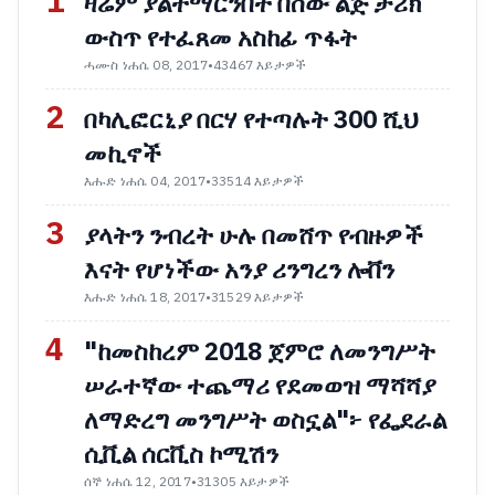
1
ዛሬም ያልተማርንበት በሰው ልጅ ታሪክ
ውስጥ የተፈጸመ አስከፊ ጥፋት
ሓሙስ ነሐሴ 08, 2017
•
43467 እይታዎች
2
በካሊፎርኒያ በርሃ የተጣሉት 300 ሺህ
መኪኖች
እሑድ ነሐሴ 04, 2017
•
33514 እይታዎች
3
ያላትን ንብረት ሁሉ በመሸጥ የብዙዎች
እናት የሆነችው አንያ ሪንግረን ሎቨን
እሑድ ነሐሴ 18, 2017
•
31529 እይታዎች
4
"ከመስከረም 2018 ጀምሮ ለመንግሥት
ሠራተኛው ተጨማሪ የደመወዝ ማሻሻያ
ለማድረግ መንግሥት ወስኗል"፦ የፌደራል
ሲቪል ሰርቪስ ኮሚሽን
ሰኞ ነሐሴ 12, 2017
•
31305 እይታዎች