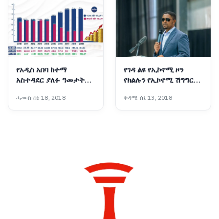
የአዲስ አበባ ከተማ
የገዳ ልዩ የኢኮኖሚ ዞን
አስተዳደር ያለፉ ዓመታት
የክልሉን የኢኮኖሚ ሽግግር
የፋይናንስ ጉዞ፣ ከገቢ ማሳደግ
ወደ አምራችነትና
ሓሙስ ሰኔ 18, 2018
ቅዳሜ ሰኔ 13, 2018
እስከ ልማት ተኮር የበጀት
ተወዳዳሪነት የመለወጥ
ሽግግር
ሚናውን እየተወጣ ነው፡-
ርዕሰ መስተዳድር ሽመልስ
አብዲሳ