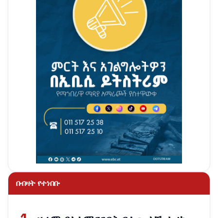
በብዛት የተነበቡ