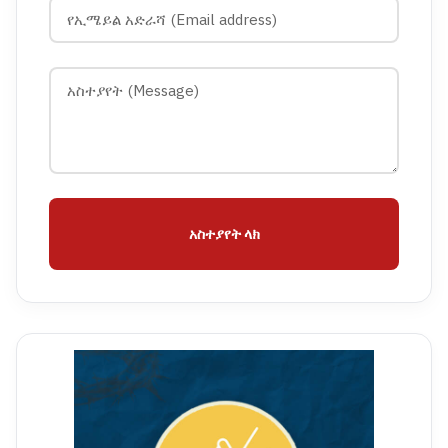
አስተያየት ላክ