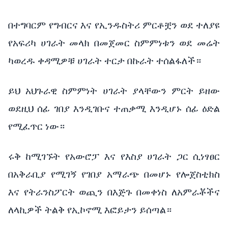
በተግባርም የግብርና እና የኢንዱስትሪ ምርቶቿን ወደ ተለያዩ
የአፍሪካ ሀገራት መላክ በመጀመር ስምምነቱን ወደ መሬት
ካወረዱ ቀዳሚዎቹ ሀገራት ተርታ በኩራት ተሰልፋለች።
ይህ አህጉራዊ ስምምነት ሀገራት ያላቸውን ምርት ይዘው
ወደዚህ ሰፊ ገበያ እንዲገቡና ተጠቃሚ እንዲሆኑ ሰፊ ዕድል
የሚፈጥር ነው።
ሩቅ ከሚገኙት የአውሮፓ እና የእስያ ሀገራት ጋር ሲነፃፀር
በአቅራቢያ የሚገኝ የገበያ አማራጭ በመሆኑ የሎጀስቲክስ
እና የትራንስፖርት ወጪን በእጅጉ በመቀነስ ለአምራቾችና
ለላኪዎች ትልቅ የኢኮኖሚ እፎይታን ይሰጣል።