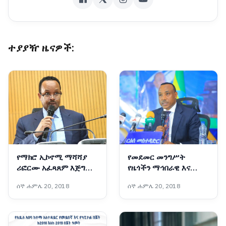
ተያያዥ ዜናዎች:
የማክሮ ኢኮኖሚ ማሻሻያ
የመደመር መንግሥት
ሪፎርሙ አፈጻጸም እጅግ
የዜጎችን ማኅበራዊ እና
ውጤታማ ነው፦ የገንዘብ
ኢኮኖሚያዊ ተጠቃሚነት
ሰኞ ሐምሌ 20, 2018
ሰኞ ሐምሌ 20, 2018
ሚኒስትር አህመድ ሺዴ
ያረጋገጡ ዘርፈ ብዙ የልማት
ተግባራትን አከናውኗል - ርዕሰ
መስተዳድር ኢንጂነር ነጋሽ
ዋጌሾ (ዶ/ር)