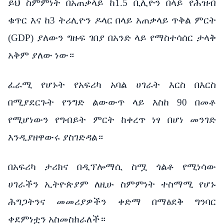
ይህ ስምምነት በአጠቃላይ ከ1.5 ቢሊዮን በላይ የሕዝብ
ቁጥር እና ከ3 ትሪሊዮን ዶላር በላይ አጠቃላይ ጥቅል ምርት
(GDP) ያለውን ግዙፍ ገበያ በአንድ ላይ የማስተሳሰር ታላቅ
አቅም ያለው ነው።
ፈራሚ የሆኑት የአፍሪካ አባል ሀገራት እርስ በእርስ
በሚያደርጉት የንግድ ልውውጥ ላይ እስከ 90 በመቶ
የሚሆነውን የግብይት ምርት ከቀረጥ ነፃ በሆነ መንገድ
እንዲያዘዋውሩ ያስገድዳል።
በአፍሪካ ታሪክና በዲፕሎማሲ ስሟ ጎልቶ የሚነሳው
ሀገራችን ኢትዮጵያም ለዚሁ ስምምነት ተስማሚ የሆኑ
ሕግጋትንና መመሪያዎችን ቀድማ በማፅደቅ ግንባር
ቀደምነቷን አስመስክራለች።