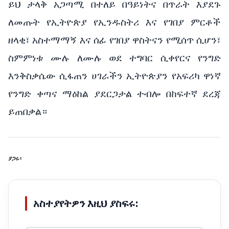
ይህ ታላቅ አጋጣሚ በተለይ በዓይነትና በጥራት እያደጉ
ለመጡት የኢትዮጵያ የኢንዱስትሪ እና የገበያ ምርቶች
ዘላቂ፣ አስተማማኝ እና ሰፊ የገበያ ዋስትናን የሚሰጥ ሲሆን፣
ስምምነቱ ሙሉ ለሙሉ ወደ ተግባር ሲቀየርና የንግድ
እንቅስቃሴው ሲፋጠን ሀገራችን ኢትዮጵያን የአፍሪካ ዋነኛ
የንግድ ቀጣና ማዕከል ያደርጋታል ተብሎ በከፍተኛ ደረጃ
ይጠበቃል።
ያጋሩ፡
አስተያየትዎን እዚህ ያስፍሩ: