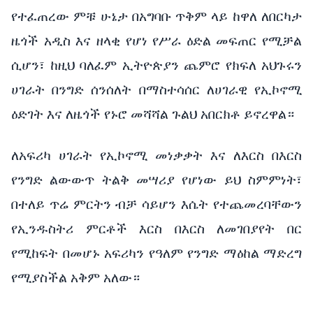
የተፈጠረው ምቹ ሁኔታ በአግባቡ ጥቅም ላይ ከዋለ ለበርካታ
ዜጎች አዲስ እና ዘላቂ የሆነ የሥራ ዕድል መፍጠር የሚቻል
ሲሆን፣ ከዚህ ባለፈም ኢትዮጵያን ጨምሮ የክፍለ አህጉሩን
ሀገራት በንግድ ሰንሰለት በማስተሳሰር ለሀገራዊ የኢኮኖሚ
ዕድገት እና ለዜጎች የኑሮ መሻሻል ጉልህ አበርክቶ ይኖረዋል።
ለአፍሪካ ሀገራት የኢኮኖሚ መነቃቃት እና ለእርስ በእርስ
የንግድ ልውውጥ ትልቅ መሣሪያ የሆነው ይህ ስምምነት፣
በተለይ ጥሬ ምርትን ብቻ ሳይሆን እሴት የተጨመረባቸውን
የኢንዱስትሪ ምርቶች እርስ በእርስ ለመገበያየት በር
የሚከፍት በመሆኑ አፍሪካን የዓለም የንግድ ማዕከል ማድረግ
የሚያስችል አቅም አለው።