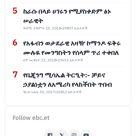
5
ከራሱ በላይ ሀገሩን የሚያስቀድም ፅኑ
ሠራዊት
ቅዳሜ ጥቅምት 15, 2018
•
29837 እይታዎች
6
የአፋብን ወታደራዊ አዛዥ ኮማንዶ ፍቅሩ
ሙሉዬ የመንግስትን የሰላም ጥሪ ተቀበለ
ሰኞ መጋቢት 21, 2018
•
23653 እይታዎች
7
የቤጂንግ ሚሳኤል ትርዒት:- ቻይና
ኃያልነቷን ለአሜሪካ የላከችበት ጥበብ
ዓርብ ነሐሴ 30, 2017
•
21812 እይታዎች
Follow ebc.et