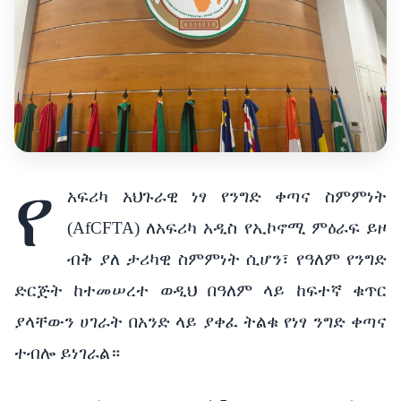
የ
አፍሪካ አህጉራዊ ነፃ የንግድ ቀጣና ስምምነት
(AfCFTA) ለአፍሪካ አዲስ የኢኮኖሚ ምዕራፍ ይዞ
ብቅ ያለ ታሪካዊ ስምምነት ሲሆን፣ የዓለም የንግድ
ድርጅት ከተመሠረተ ወዲህ በዓለም ላይ ከፍተኛ ቁጥር
ያላቸውን ሀገራት በአንድ ላይ ያቀፈ ትልቁ የነፃ ንግድ ቀጣና
ተብሎ ይነገራል።