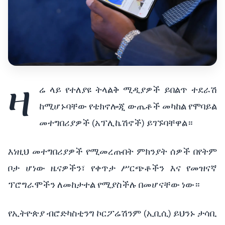
ዛ
ሬ ላይ የተለያዩ ትላልቅ ሚዲያዎች ይበልጥ ተደራሽ
ከሚሆኑባቸው የቴክኖሎጂ ውጤቶች መካከል የሞባይል
መተግበሪያዎች (አፕሊኬሽኖች) ይገኙባቸዋል።
እነዚህ መተግበሪያዎች የሚመረጡበት ምክንያት ሰዎች በየትም
ቦታ ሆነው ዜናዎችን፣ የቀጥታ ሥርጭቶችን እና የመዝናኛ
ፕሮግራሞችን ለመከታተል የሚያስችሉ በመሆናቸው ነው።
የኢትዮጵያ ብሮድካስቲንግ ኮርፖሬሽንም (ኢቢሲ) ይህንኑ ታሳቢ