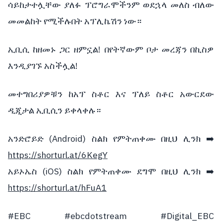
ሳይከታተሏቸው ያለፉ ፕሮግራሞችንም ወደኋላ መለስ ብለው
መመልከት የሚችሉበት አፕሊኬሽን ነው።
ኢቢሲ ከዘመኑ ጋር ዘምኗል! በየትኛውም ቦታ መረጃን በኪስዎ
እንዲያገኙ አስችሏል!
መተግበሪያዎቹን ከአፕ ስቶር እና ፕለይ ስቶር አውርደው
ዲጂታል ኢቢሲን ይቀላቀሉ።
አንድሮይድ (Android) ስልክ የምትጠቀሙ በዚህ ሊንክ
➡️
https://shorturl.at/6KegY
አይኦኤስ (iOS) ስልክ የምትጠቀሙ ደግሞ በዚህ ሊንክ
➡️
https://shorturl.at/hFuA1
#EBC
#ebcdotstream
#Digital_EBC