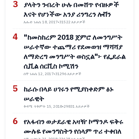
3
ያላትን ንብረት ሁሉ በመሸጥ የብዙዎች
እናት የሆነችው አንያ ሪንግረን ሎቨን
እሑድ ነሐሴ 18, 2017
•
31522 እይታዎች
4
"ከመስከረም 2018 ጀምሮ ለመንግሥት
ሠራተኛው ተጨማሪ የደመወዝ ማሻሻያ
ለማድረግ መንግሥት ወስኗል"፦ የፌደራል
ሲቪል ሰርቪስ ኮሚሽን
ሰኞ ነሐሴ 12, 2017
•
31296 እይታዎች
5
ከራሱ በላይ ሀገሩን የሚያስቀድም ፅኑ
ሠራዊት
ቅዳሜ ጥቅምት 15, 2018
•
29831 እይታዎች
6
የአፋብን ወታደራዊ አዛዥ ኮማንዶ ፍቅሩ
ሙሉዬ የመንግስትን የሰላም ጥሪ ተቀበለ
ሰኞ መጋቢት 21, 2018
•
23628 እይታዎች