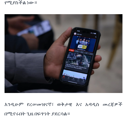
የሚያስችል ነው።
እንዲሁም የረሠመዝናኛ፣ ወቅታዊ እና አዳዲስ መረጃዎች
በሚኖሩበት ጊዜ በፍጥነት ያደርሳል።