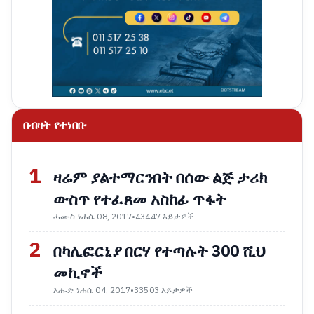
በብዛት የተነበቡ
1
ዛሬም ያልተማርንበት በሰው ልጅ ታሪክ
ውስጥ የተፈጸመ አስከፊ ጥፋት
ሓሙስ ነሐሴ 08, 2017
•
43447 እይታዎች
2
በካሊፎርኒያ በርሃ የተጣሉት 300 ሺህ
መኪኖች
እሑድ ነሐሴ 04, 2017
•
33503 እይታዎች