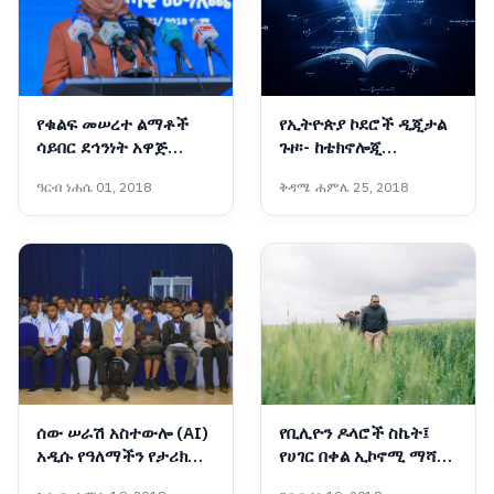
የቁልፍ መሠረተ ልማቶች
የኢትዮጵያ ኮደሮች ዲጂታል
ሳይበር ደኅንነት አዋጅ
ጉዞ፡- ከቴክኖሎጂ
የኢትዮጵያን የዲጂታላይዜሽን
ተጠቃሚነት ወደ ፈጣሪነት
ዓርብ ነሐሴ 01, 2018
ቅዳሜ ሐምሌ 25, 2018
ጉዞ ደኅንነትን ለማረጋገጥ
ወሳኝ ነው፡- ኢንሳ
ሰው ሠራሽ አስተውሎ (AI)
የቢሊዮን ዶላሮች ስኬት፤
አዲሱ የዓለማችን የታሪክ
የሀገር በቀል ኢኮኖሚ ማሻሻያ
መታጠፊያ እና
ያመጣቸው ትልልቅ ለውጦች