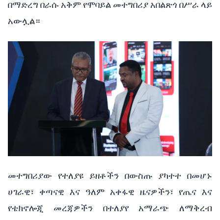
በማድረግ በራሱ አቅም የሞባይል መተግበሪያ አበልጽጎ በሥራ ላይ
አውሏል።
መተግበሪያው የተለያዩ ይዘቶችን በውስጡ ያካተተ በመሆኑ
ሀገራዊ፣ ቀጣናዊ እና ዓለም አቀፋዊ ዜናዎችን፣ የጤና እና
የቴክኖሎጂ መረጃዎችን በተለያየ አማራጭ ለማቅረብ