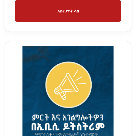
አስተያየት ላክ