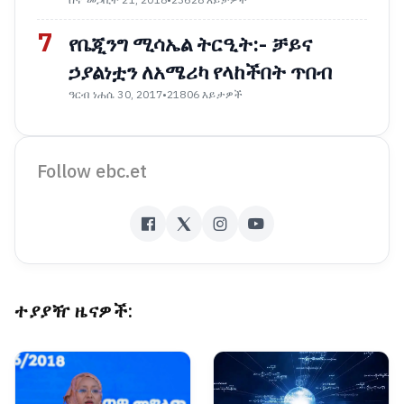
7
የቤጂንግ ሚሳኤል ትርዒት:- ቻይና
ኃያልነቷን ለአሜሪካ የላከችበት ጥበብ
ዓርብ ነሐሴ 30, 2017
•
21806 እይታዎች
Follow ebc.et
ተያያዥ ዜናዎች: