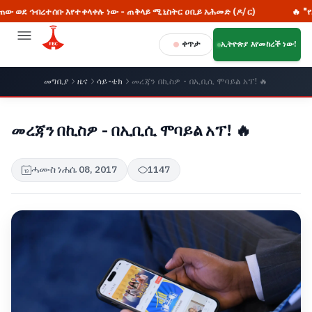
 እየተቀላቀሉ ነው - ጠቅላይ ሚኒስትር ዐቢይ አሕመድ (ዶ/ር)
🔥 "የኦሮሞ ሕዝብ ትግ
ቀጥታ
ኢትዮጵያ እየመከረች ነው!
መግቢያ
ዜና
ሳይ-ቴክ
መረጃን በኪስዎ - በኢቢሲ ሞባይል አፕ! 🔥
መረጃን በኪስዎ - በኢቢሲ ሞባይል አፕ! 🔥
ሓሙስ ነሐሴ 08, 2017
1147