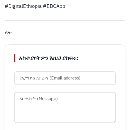
#DigitalEthiopia
#EBCApp
ያጋሩ፡
አስተያየትዎን እዚህ ያስፍሩ: