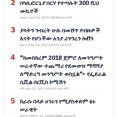
2
በካሊፎርኒያ በርሃ የተጣሉት 300 ሺህ
መኪኖች
እሑድ ነሐሴ 04, 2017
•
33568 እይታዎች
3
ያላትን ንብረት ሁሉ በመሸጥ የብዙዎች
እናት የሆነችው አንያ ሪንግረን ሎቨን
እሑድ ነሐሴ 18, 2017
•
31551 እይታዎች
4
"ከመስከረም 2018 ጀምሮ ለመንግሥት
ሠራተኛው ተጨማሪ የደመወዝ ማሻሻያ
ለማድረግ መንግሥት ወስኗል"፦ የፌደራል
ሲቪል ሰርቪስ ኮሚሽን
ሰኞ ነሐሴ 12, 2017
•
31360 እይታዎች
5
ከራሱ በላይ ሀገሩን የሚያስቀድም ፅኑ
ሠራዊት
ቅዳሜ ጥቅምት 15, 2018
•
29865 እይታዎች