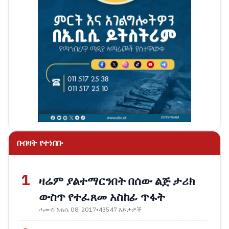
በብዛት የተነበቡ
1
ዛሬም ያልተማርንበት በሰው ልጅ ታሪክ
ውስጥ የተፈጸመ አስከፊ ጥፋት
ሓሙስ ነሐሴ 08, 2017
•
43547 እይታዎች