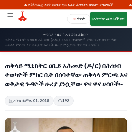
🔥 የ26 ዓመቷ እናት በአንድ ጊዜ አራት ሕፃናትን በሰላም ተገላገለች
🔥 የኢትዮ
ቀጥታ
ኢትዮጵያ እየመከረች ነው!
መግቢያ
ዜና
ኢንፎግራፊክስ
ጠቅላይ ሚኒስትር ዐቢይ አሕመድ (ዶ/ር) በሕዝብ ተወካዮች ምክር ቤት በሰባተኛው
ጠቅላላ ምርጫ እና ወቅታዊ ጉዳዮች ዙሪያ ያነሷቸው ዋና ዋና ሀሳቦች፡-
ጠቅላይ ሚኒስትር ዐቢይ አሕመድ (ዶ/ር) በሕዝብ
ተወካዮች ምክር ቤት በሰባተኛው ጠቅላላ ምርጫ እና
ወቅታዊ ጉዳዮች ዙሪያ ያነሷቸው ዋና ዋና ሀሳቦች፡-
ረቡዕ ሐምሌ 01, 2018
192