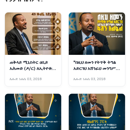
ጠቅላይ ሚኒስትር ዐቢይ
"በዚህ ዘመን የትጥቅ ትግል
አሕመድ (ዶ/ር) ለኢትዮጵያ
አድርገህ አሸንፈህ መንግሥት
ሕዝብ ያስተላለፉት 4ቱ
የመሆን ፋሽን አልፏል"
እሑድ ነሐሴ 03, 2018
እሑድ ነሐሴ 03, 2018
ቁልፍ አደራዎች
ጠቅላይ ሚኒስትር ዐቢይ
አሕመድ (ዶ/ር)