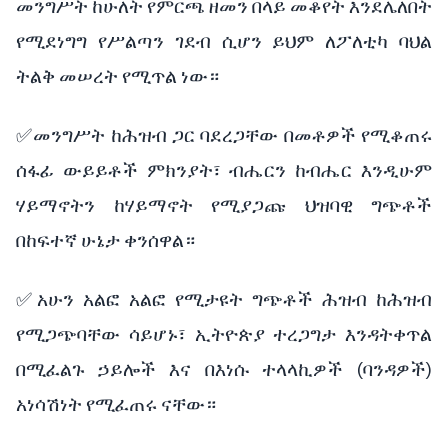
መንግሥት ከሁለት የምርጫ ዘመን በላይ መቆየት እንደሌለበት
የሚደነግግ የሥልጣን ገደብ ሲሆን ይህም ለፖለቲካ ባህል
ትልቅ መሠረት የሚጥል ነው።
✅መንግሥት ከሕዝብ ጋር ባደረጋቸው በመቶዎች የሚቆጠሩ
ሰፋፊ ውይይቶች ምክንያት፣ ብሔርን ከብሔር እንዲሁም
ሃይማኖትን ከሃይማኖት የሚያጋጩ ህዝባዊ ግጭቶች
በከፍተኛ ሁኔታ ቀንሰዋል።
✅አሁን አልፎ አልፎ የሚታዩት ግጭቶች ሕዝብ ከሕዝብ
የሚጋጭባቸው ሳይሆኑ፣ ኢትዮጵያ ተረጋግታ እንዳትቀጥል
በሚፈልጉ ኃይሎች እና በእነሱ ተላላኪዎች (ባንዳዎች)
አነሳሽነት የሚፈጠሩ ናቸው።