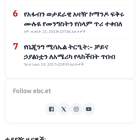
6
የአፋብን ወታደራዊ አዛዥ ኮማንዶ ፍቅሩ
ሙሉዬ የመንግስትን የሰላም ጥሪ ተቀበለ
ሰኞ መጋቢት 21, 2018
•
23746 እይታዎች
7
የቤጂንግ ሚሳኤል ትርዒት:- ቻይና
ኃያልነቷን ለአሜሪካ የላከችበት ጥበብ
ዓርብ ነሐሴ 30, 2017
•
21839 እይታዎች
Follow ebc.et
ተያያዥ ዜናዎች: