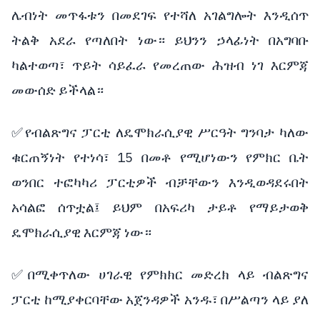
ሌብነት መጥፋቱን በመደገፍ የተሻለ አገልግሎት እንዲሰጥ
ትልቅ አደራ የጣለበት ነው። ይህንን ኃላፊነት በአግባቡ
ካልተወጣ፣ ጥይት ሳይፈራ የመረጠው ሕዝብ ነገ እርምጃ
መውሰድ ይችላል።
✅የብልጽግና ፓርቲ ለዴሞክራሲያዊ ሥርዓት ግንባታ ካለው
ቁርጠኝነት የተነሳ፣ 15 በመቶ የሚሆነውን የምክር ቤት
ወንበር ተፎካካሪ ፓርቲዎች ብቻቸውን እንዲወዳደሩበት
አሳልፎ ሰጥቷል፤ ይህም በአፍሪካ ታይቶ የማይታወቅ
ዴሞክራሲያዊ እርምጃ ነው።
✅በሚቀጥለው ሀገራዊ የምክክር መድረክ ላይ ብልጽግና
ፓርቲ ከሚያቀርባቸው አጀንዳዎች አንዱ፣ በሥልጣን ላይ ያለ