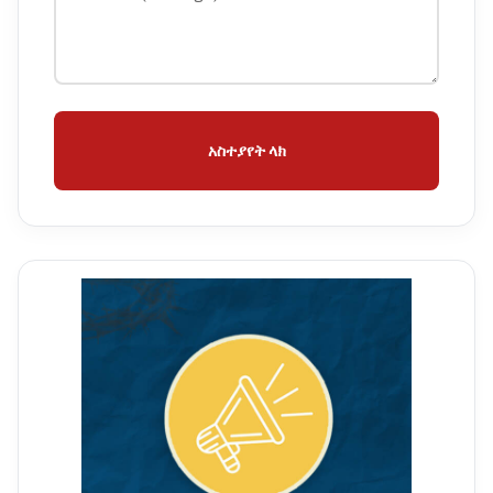
አስተያየት ላክ