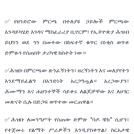
✅የዘንድሮው ምርጫ በተለያዩ ኃይሎች ምርጫው
እንዳይካሄድ እገዳና ማስፈራሪያ ቢኖርም፣ የኢትዮጵያ ሕዝብ
ይህንን ወደ ጎን በመተው በከፍተኛ ቁጥር በነቂስ ወጥቶ
ድምፁን የሰጠበት ታሪካዊ ክስተት ነው።
✅ሕዝቡ በምርጫው ጽንፈኝነትን፣ ዘረኝነትን እና መለያየትን
እንደማይፈልግ በአንድነት አረጋግጧል። አረጋውያን፣
ሕሙማን እና ሐዘንተኞች ሳይቀሩ ለልጆቻቸው እና ለሀገር
መጽናት ሲሉ በድጋፍ ወጥተው መርጠዋል።
✅ሕዝቡ ለመንግሥት የሰጠው ድምጽ "ባዶ ቼክ" ሲሆን፣
የተጀመሩ የልማት ሥራዎችን እንዲያስቀጥል፣ ስርአታዊ