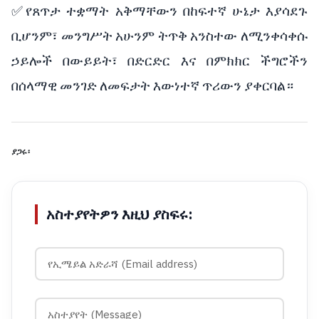
✅የጸጥታ ተቋማት አቅማቸውን በከፍተኛ ሁኔታ እያሳደጉ
ቢሆንም፣ መንግሥት አሁንም ትጥቅ አንስተው ለሚንቀሳቀሱ
ኃይሎች በውይይት፣ በድርድር እና በምክክር ችግሮችን
በሰላማዊ መንገድ ለመፍታት እውነተኛ ጥሪውን ያቀርባል።
ያጋሩ፡
አስተያየትዎን እዚህ ያስፍሩ: