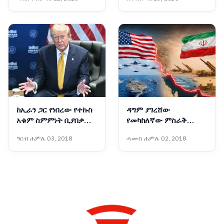
ስኬት
ዓለም አቀፍ ተቋማት ጠየቁ
ከኢራን ጋር የነበረው የተኩስ
ዳግም ያገረሸው
አቁም ስምምነት ቢያበቃም
የመካከለኛው ምስራቅ
አሜሪካ ከኢራን ጋር
ውጥረት
ዓርብ ሐምሌ 03, 2018
ሓሙስ ሐምሌ 02, 2018
ትወያያለች፦ ፕሬዝዳንት
ትራምፕ