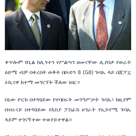
ቀጥሎም የቢል ክሊንተን የሥልጣን ዘመናቸው ሊያበቃ የወራት
ዕድሜ ብቻ በቀረበት ወቅት በቡድን 8 (G8) ጉባኤ ላይ በጃፓኗ
ኦኪናዋ ከተማ መገናኘት ችለው ነበር።
በኒው ዮርክ በተካሄደው የተባበሩት መንግሥታት ጉባኤ፣ ከዚያም
በብሩናይ በተካሄደው የእስያ ፓስፊክ ሀገራት የኢኮኖሚ ጉባኤ
ላይም ተገናኝተው ተወያይተዋል።