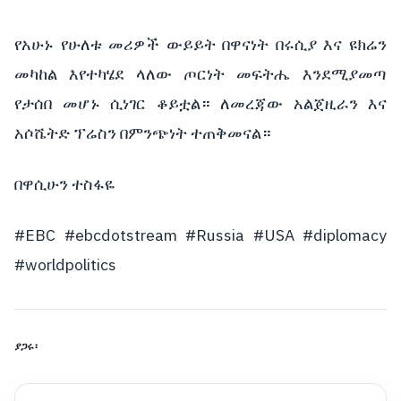
የአሁኑ የሁለቱ መሪዎች ውይይት በዋናነት በሩሲያ እና ዩክሬን
መካከል እየተካሄደ ላለው ጦርነት መፍትሔ እንደሚያመጣ
የታሰበ መሆኑ ሲነገር ቆይቷል። ለመረጃው አልጀዚራን እና
አሶሼትድ ፕሬስን በምንጭነት ተጠቅመናል።
በዋሲሁን ተስፋዬ
#EBC #ebcdotstream #Russia #USA #diplomacy
#worldpolitics
ያጋሩ፡