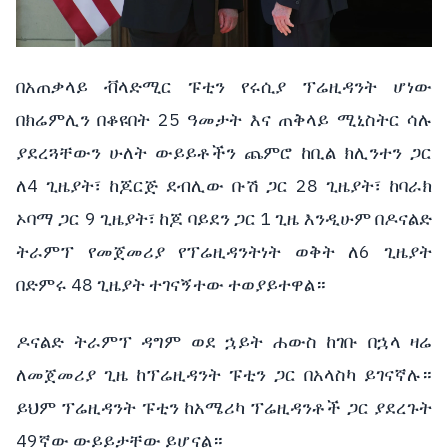
በአጠቃላይ ቭላድሚር ፑቲን የሩሲያ ፕሬዚዳንት ሆነው
በክሬምሊን በቆዩበት 25 ዓመታት እና ጠቅላይ ሚኒስትር ሳሉ
ያደረጓቸውን ሁለት ውይይቶችን ጨምሮ ከቢል ክሊንተን ጋር
ለ4 ጊዜያት፣ ከጆርጅ ደብሊው ቡሽ ጋር 28 ጊዜያት፣ ከባራክ
ኦባማ ጋር 9 ጊዜያት፣ ከጆ ባይደን ጋር 1 ጊዜ እንዲሁም በዶናልድ
ትራምፕ የመጀመሪያ የፕሬዚዳንትነት ወቅት ለ6 ጊዜያት
በድምሩ 48 ጊዜያት ተገናኝተው ተወያይተዋል።
ዶናልድ ትራምፕ ዳግም ወደ ኋይት ሐውስ ከገቡ በኋላ ዛሬ
ለመጀመሪያ ጊዜ ከፕሬዚዳንት ፑቲን ጋር በአላስካ ይገናኛሉ።
ይህም ፕሬዚዳንት ፑቲን ከአሜሪካ ፕሬዚዳንቶች ጋር ያደረጉት
49ኛው ውይይታቸው ይሆናል።