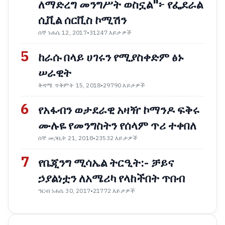
ለማድረግ መንግሥት ወስኗል"፦ የፌደራል
ሲቪል ሰርቪስ ኮሚሽን
ሰኞ ነሐሴ 12, 2017
•
31247 እይታዎች
5
ከራሱ በላይ ሀገሩን የሚያስቀድም ፅኑ
ሠራዊት
ቅዳሜ ጥቅምት 15, 2018
•
29790 እይታዎች
6
የአፋብን ወታደራዊ አዛዥ ኮማንዶ ፍቅሩ
ሙሉዬ የመንግስትን የሰላም ጥሪ ተቀበለ
ሰኞ መጋቢት 21, 2018
•
23532 እይታዎች
7
የቤጂንግ ሚሳኤል ትርዒት:- ቻይና
ኃያልነቷን ለአሜሪካ የላከችበት ጥበብ
ዓርብ ነሐሴ 30, 2017
•
21772 እይታዎች