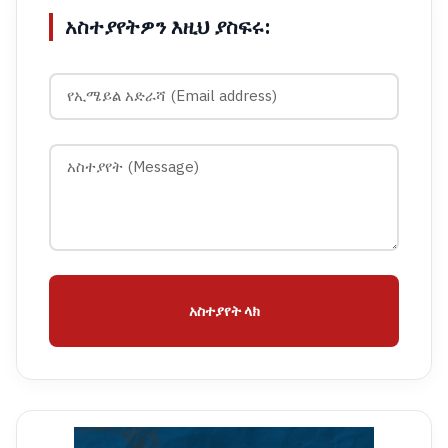
አስተያየትዎን እዚህ ያስፍሩ:
አስተያየት ላክ