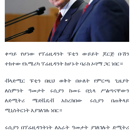
ቀጣይ የሆነው የፕሬዚዳንት ፑቲን ውይይት ጆርጅ ቡሽን
ተክተው የአሜሪካ ፕሬዚዳንት ከሆኑት ባራክ ኦባማ ጋር ነበር።
ቭላድሚር ፑቲን በዚህ ወቅት በሁለት የምርጫ ጊዜያት
ለስምንት ዓመታት ሩሲያን ከመሩ በኋላ ሥልጣናቸውን
ለድሚትሪ ሜድቬዴቭ አስረክበው ሩሲያን በጠቅላይ
ሚኒስትርነት እያገለገሉ ነበር።
ሩሲያን በፕሬዚዳንትነት ለአራት ዓመታት ያገለገሉት ድሚትሪ