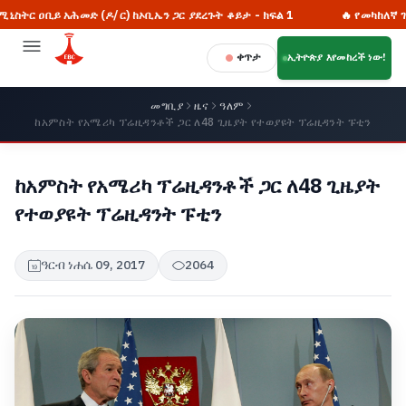
/ር) ከኦቢኤን ጋር ያደረጉት ቆይታ - ክፍል 1
🔥 የመካከለኛ ገቢ ሀገር ግንባታ እና ዘ
ቀጥታ
ኢትዮጵያ እየመከረች ነው!
መግቢያ
ዜና
ዓለም
ከአምስት የአሜሪካ ፕሬዚዳንቶች ጋር ለ48 ጊዜያት የተወያዩት ፕሬዚዳንት ፑቲን
ከአምስት የአሜሪካ ፕሬዚዳንቶች ጋር ለ48 ጊዜያት
የተወያዩት ፕሬዚዳንት ፑቲን
ዓርብ ነሐሴ 09, 2017
2064