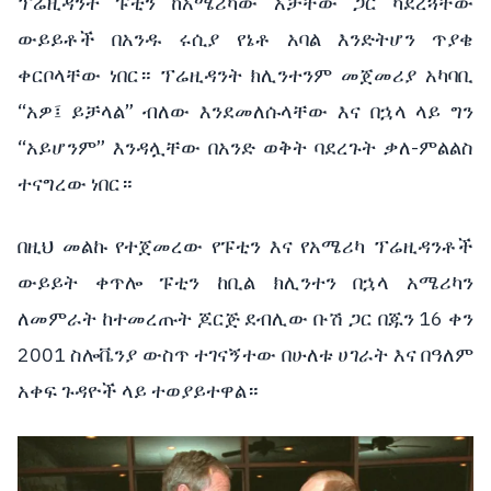
ፕሬዚዳንት ፑቲን ከአሜሪካው አቻቸው ጋር ካደረጓቸው
ውይይቶች በአንዱ ሩሲያ የኔቶ አባል እንድትሆን ጥያቄ
ቀርቦላቸው ነበር። ፕሬዚዳንት ክሊንተንም መጀመሪያ አካባቢ
“አዎ፤ ይቻላል” ብለው እንደመለሱላቸው እና በኋላ ላይ ግን
“አይሆንም” እንዳሏቸው በአንድ ወቅት ባደረጉት ቃለ-ምልልስ
ተናግረው ነበር።
በዚህ መልኩ የተጀመረው የፑቲን እና የአሜሪካ ፕሬዚዳንቶች
ውይይት ቀጥሎ ፑቲን ከቢል ክሊንተን በኋላ አሜሪካን
ለመምራት ከተመረጡት ጆርጅ ደብሊው ቡሽ ጋር በጁን 16 ቀን
2001 ስሎቬንያ ውስጥ ተገናኝተው በሁለቱ ሀገራት እና በዓለም
አቀፍ ጉዳዮች ላይ ተወያይተዋል።