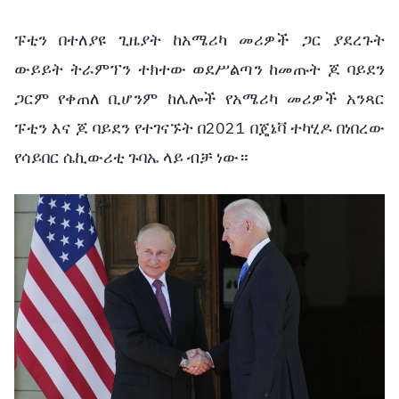
ፑቲን በተለያዩ ጊዜያት ከአሜሪካ መሪዎች ጋር ያደረጉት
ውይይት ትራምፕን ተክተው ወደሥልጣን ከመጡት ጆ ባይደን
ጋርም የቀጠለ ቢሆንም ከሌሎች የአሜሪካ መሪዎች አንጻር
ፑቲን እና ጆ ባይደን የተገናኙት በ2021 በጄኔቫ ተካሂዶ በነበረው
የሳይበር ሴኪውሪቲ ጉባኤ ላይ ብቻ ነው።