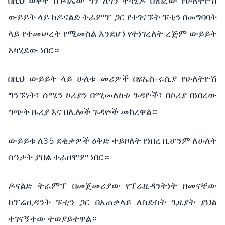
በዚህ ወቅት ከጉባኤው ጎን ለጎን ተካሂዶ በነበረው የሁለትዮሽ
ውይይት ላይ ከዶናልድ ትራምፕ ጋር የተገናኙት ፑቲን በመግባባት
ላይ የተመሠረት የሚመስል እንደሆነ የተነገረለት ረጅም ውይይት
አካሂደው ነበር።
በዚህ ውይይት ላይ ሁለቱ መሪዎች በዩኤስ-ሩሲያ የሁለትዮሽ
ግንኙነት፣ ሰሜን ኮሪያን በሚመለከቱ ጉዳዮች፣ በሶሪያ በነበረው
ግጭት ዙሪያ እና በሌሎች ጉዳዮች መክረዋል።
ውይይቱ ለ35 ደቂቃዎች ዕቅድ ተይዞለት የነበረ ቢሆንም ለሁለት
ሰዓታት ያህል ተራዘሞም ነበር።
ዶናልድ ትራምፕ በመጀመሪያው የፕሬዚዳንትነት ዘመናቸው
ከፕሬዚዳንት ፑቲን ጋር በአጠቃላይ ለስድስት ጊዜያት ያህል
ተገናኝተው ተወያይተዋል።