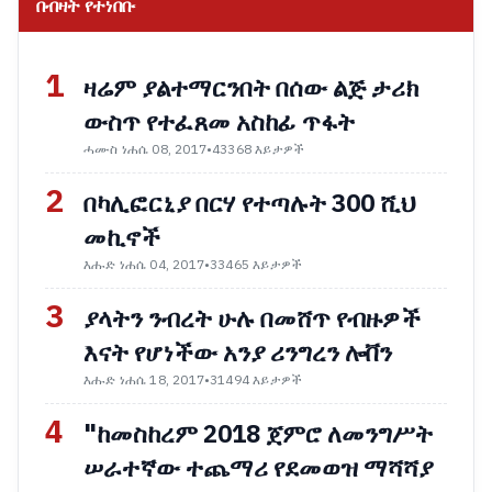
በብዛት የተነበቡ
1
ዛሬም ያልተማርንበት በሰው ልጅ ታሪክ
ውስጥ የተፈጸመ አስከፊ ጥፋት
ሓሙስ ነሐሴ 08, 2017
•
43368 እይታዎች
2
በካሊፎርኒያ በርሃ የተጣሉት 300 ሺህ
መኪኖች
እሑድ ነሐሴ 04, 2017
•
33465 እይታዎች
3
ያላትን ንብረት ሁሉ በመሸጥ የብዙዎች
እናት የሆነችው አንያ ሪንግረን ሎቨን
እሑድ ነሐሴ 18, 2017
•
31494 እይታዎች
4
"ከመስከረም 2018 ጀምሮ ለመንግሥት
ሠራተኛው ተጨማሪ የደመወዝ ማሻሻያ