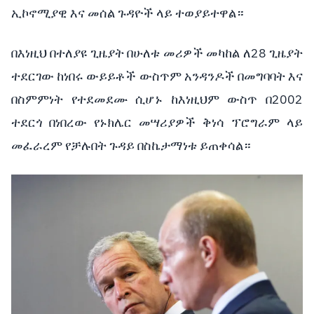
ኢኮኖሚያዊ እና መሰል ጉዳዮች ላይ ተወያይተዋል።
በእነዚህ በተለያዩ ጊዜያት በሁለቱ መሪዎች መካከል ለ28 ጊዜያት
ተደርገው ከነበሩ ውይይቶች ውስጥም አንዳንዶች በመግባባት እና
በስምምነት የተደመደሙ ሲሆኑ ከእነዚህም ውስጥ በ2002
ተደርጎ በነበረው የኑክሌር መሣሪያዎች ቅነሳ ፕሮግራም ላይ
መፈራረም የቻሉበት ጉዳይ በስኬታማነቱ ይጠቀሳል።