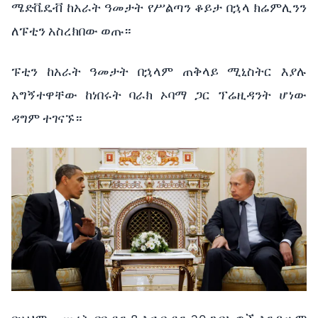
ሜድቬዴቭ ከአራት ዓመታት የሥልጣን ቆይታ በኋላ ክሬምሊንን
ለፑቲን አስረክበው ወጡ።
ፑቲን ከአራት ዓመታት በኋላም ጠቅላይ ሚኒስትር እያሉ
አግኝተዋቸው ከነበሩት ባራክ ኦባማ ጋር ፕሬዚዳንት ሆነው
ዳግም ተገናኙ።