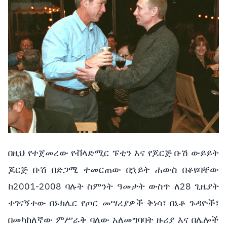
በዚህ የተጀመረው የቭላድሚር ፑቲን እና የጆርጅ ቡሽ ውይይት
ጆርጅ ቡሽ በድጋሚ ተመርጠው በኋይት ሐውስ በቆዩባቸው
ከ2001-2008 ባሉት ስምንት ዓመታት ውስጥ ለ28 ጊዜያት
ተገናኝተው በኑክሌር የጦር መሣሪያዎች ቅነሳ፣ በኔቶ ጉዳዮች፣
በመካከለኛው ምሥራቅ ባለው አለመግባባት ዙሪያ እና በሌሎች