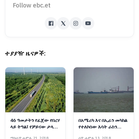
Follow ebc.et
ተያያዥ ዜናዎች:
46 ዓመታትን የፈጀው የበረሃ
በአሜሪካ እና በኢራን መካከል
ላይ ትግል፤ የቻይናው ታላቁ
የተለኮሰው እሳት ራስን
አረንጓዴ ግንብ አስገራሚ
ወደመግታት እንዲሸጋገር
ማክሰኞ ሐምሌ 21, 2018
ሰኞ ሐምሌ 13, 2018