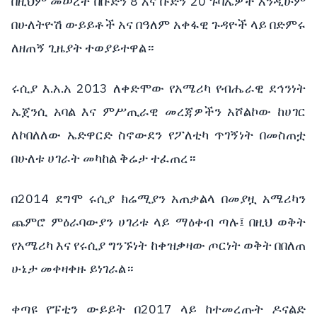
በዚህም መሠረት በቡድን 8 እና ቡድን 20 ጉባኤዎች እንዲሁም
በሁለትዮሽ ውይይቶች አና በዓለም አቀፋዊ ጉዳዮች ላይ በድምሩ
ለዘጠኝ ጊዜያት ተወያይተዋል።
ሩሲያ እ.አ.አ 2013 ለቀድሞው የአሜሪካ የብሔራዊ ደኅንነት
ኤጀንሲ አባል እና ምሥጢራዊ መረጃዎችን አሾልኮው ከሀገር
ለኮበለለው ኤድዋርድ ስኖውደን የፖለቲካ ጥገኝነት በመስጠቷ
በሁለቱ ሀገራት መካከል ቅሬታ ተፈጠረ።
በ2014 ደግሞ ሩሲያ ክሬሚያን አጠቃልላ በመያዟ አሜሪካን
ጨምሮ ምዕራባውያን ሀገሪቱ ላይ ማዕቀብ ጣሉ፤ በዚህ ወቅት
የአሜሪካ እና የሩሲያ ግንኙነት ከቀዝቃዛው ጦርነት ወቅት በበለጠ
ሁኔታ መቀዛቀዙ ይነገራል።
ቀጣዩ የፑቲን ውይይት በ2017 ላይ ከተመረጡት ዶናልድ