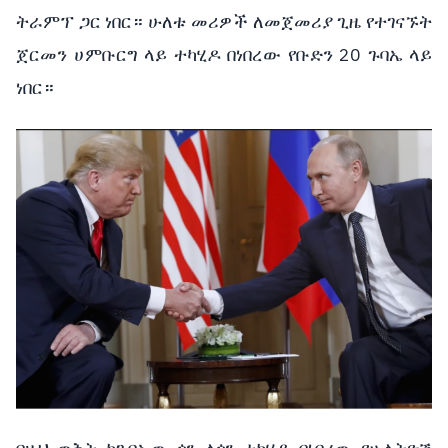
ትራምፕ ጋር ነበር። ሁለቱ መሪዎች ለመጀመሪያ ጊዜ የተገናኙት
ጀርመን ሀምቡርግ ላይ ተካሂዶ በነበረው የቡድን 20 ጉባኤ ላይ
ነበር።