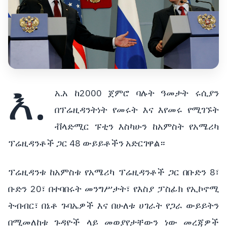
እ.
አ.አ ከ2000 ጀምሮ ባሉት ዓመታት ሩሲያን
በፕሬዚዳንትነት የመሩት እና እየመሩ የሚገኙት
ቭላድሚር ፑቲን እስካሁን ከአምስት የአሜሪካ
ፕሬዚዳንቶች ጋር 48 ውይይቶችን አድርገዋል።
ፕሬዚዳንቱ ከአምስቱ የአሜሪካ ፕሬዚዳንቶች ጋር በቡድን 8፣
ቡድን 20፣ በተባበሩት መንግሥታት፣ የእስያ ፓስፊክ የኢኮኖሚ
ትብብር፣ በኔቶ ጉባኤዎች እና በሁለቱ ሀገራት የጋራ ውይይትን
በሚመለከቱ ጉዳዮች ላይ መወያየታቸውን ነው መረጃዎች