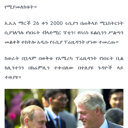
የሚያመለክቱት።
እ.አ.አ ማርች 26 ቀን 2000 ሩሲያን በጠቅላይ ሚኒስትርነት
ሲያገለግሉ የነበሩት ቭላድሚር ፑቲን፣ የቦሪስ ዬልሲንን ሥልጣን
መልቀቅ ተከትሎ አዲሱ የሩሲያ ፕሬዚዳንት ሆነው ተመረጡ።
ከወራት በኋላም በወቅቱ የአሜሪካ ፕሬዚዳንት የነበሩት ቢል
ክሊንተንን በክሬምሊን ተቀብለው በተለያዩ ጉዳዮች ላይ
ተወያዩ።