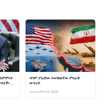
 ስምምነት
ዳግም ያገረሸው የመካከለኛው ምስራቅ
ያያለች፦
ውጥረት
ሓሙስ ሐምሌ 02, 2018