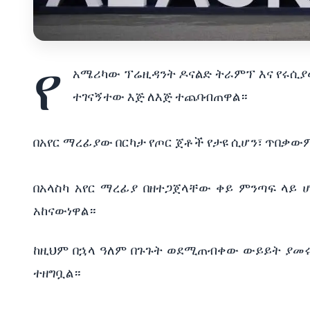
የ
አሜሪካው ፕሬዚዳንት ዶናልድ ትራምፕ እና የሩሲያው
ተገናኝተው እጅ ለእጅ ተጨባብጠዋል።
በአየር ማረፊያው በርካታ የጦር ጀቶች የታዩ ሲሆን፣ ጥበቃውም 
በአላስካ አየር ማረፊያ በዘተጋጀላቸው ቀይ ምንጣፍ ላይ ሆ
አከናውነዋል።
ከዚህም በኋላ ዓለም በጉጉት ወደሚጠብቀው ውይይት ያመሩ ሲ
ተዘግቧል። 