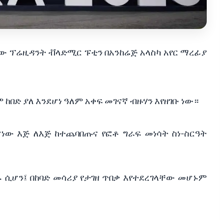
 ፕሬዚዳንት ቭላድሚር ፑቲን በአንከሬጅ አላስካ አየር ማረፊያ 
ከበድ ያለ እንደሆነ ዓለም አቀፍ መገናኛ ብዙሃን እየዘገቡ ነው።
ነው እጅ ለእጅ ከተጨባበጡና የፎቶ ግራፍ መነሳት ስነ-ስርዓት 
ሆን፤ በከባድ መሳሪያ የታገዘ ጥበቃ እየተደረገላቸው መሆኑም 