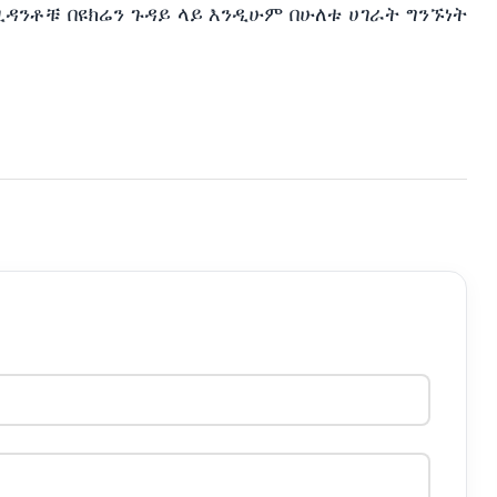
ንቶቹ በዩክሬን ጉዳይ ላይ እንዲሁም በሁለቱ ሀገራት ግንኙነት 