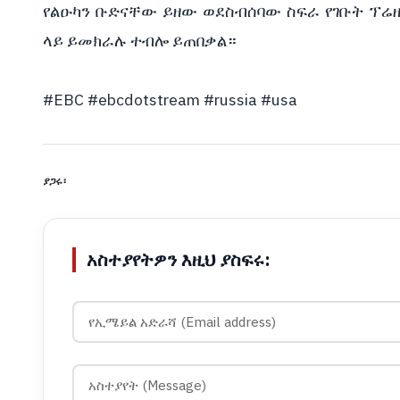
የልዑካን ቡድናቸው ይዘው ወደስብሰባው ስፍራ የገቡት ፕሬዚዳ
ላይ ይመክራሉ ተብሎ ይጠበቃል። 
#EBC
#ebcdotstream
#russia
#usa
ያጋሩ፡
አስተያየትዎን እዚህ ያስፍሩ: