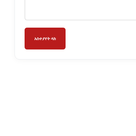
አስተያየት ላክ