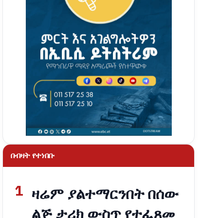
በብዛት የተነበቡ
1
ዛሬም ያልተማርንበት በሰው
ልጅ ታሪክ ውስጥ የተፈጸመ