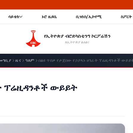
🔥 ጠቅላይ ሚኒ
ሳይቴክ
ኑሮ ዜይቤ
ቢዝነስ/ኢኮኖሚ
ስፖርት
የኢትዮጵያ ብሮድካስቲንግ ኮርፖሬሽን
ለኢትዮጵያ ልዕልና
መግቢያ
ዜና
ዓለም
በልዩ ጥበቃ የታጀበው የኃያላኑ ሀገራት ፕሬዚዳንቶች ውይይ
ራት ፕሬዚዳንቶች ውይይት