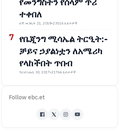
የመንግስትን የሰላም ጥሪ
ተቀበለ
ሰኞ መጋቢት 21, 2018
•
23516 እይታዎች
7
የቤጂንግ ሚሳኤል ትርዒት:-
ቻይና ኃያልነቷን ለአሜሪካ
የላከችበት ጥበብ
ዓርብ ነሐሴ 30, 2017
•
21766 እይታዎች
Follow ebc.et