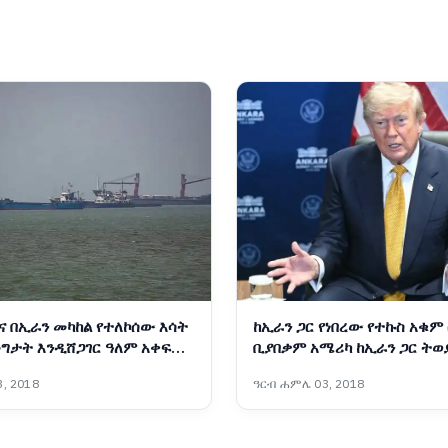
ና በኢራን መካከል የተለኮሰው እሳት
ከኢራን ጋር የነበረው የተኩስ አቁም
ግታት እንዲሸጋገር ዓለም አቀፍ
ቢያበቃም አሜሪካ ከኢራን ጋር ትወ
የቁ
ፕሬዝዳንት ትራምፕ
, 2018
ዓርብ ሐምሌ 03, 2018