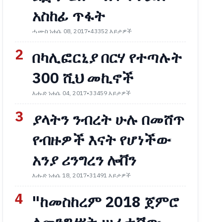
አስከፊ ጥፋት
ሓሙስ ነሐሴ 08, 2017
•
43352 እይታዎች
2
በካሊፎርኒያ በርሃ የተጣሉት
300 ሺህ መኪኖች
እሑድ ነሐሴ 04, 2017
•
33459 እይታዎች
3
ያላትን ንብረት ሁሉ በመሸጥ
የብዙዎች እናት የሆነችው
አንያ ሪንግረን ሎቨን
እሑድ ነሐሴ 18, 2017
•
31491 እይታዎች
4
"ከመስከረም 2018 ጀምሮ