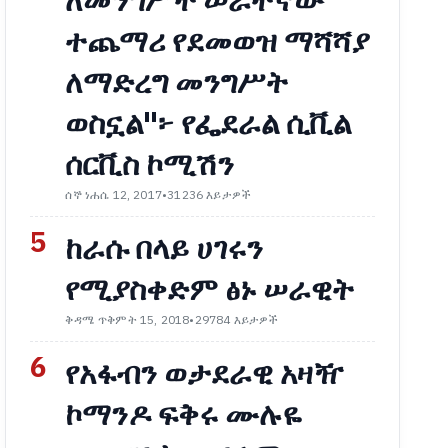
ለመንግሥት ሠራተኛው
ተጨማሪ የደመወዝ ማሻሻያ
ለማድረግ መንግሥት
ወስኗል"፦ የፌደራል ሲቪል
ሰርቪስ ኮሚሽን
ሰኞ ነሐሴ 12, 2017
•
31236 እይታዎች
5
ከራሱ በላይ ሀገሩን
የሚያስቀድም ፅኑ ሠራዊት
ቅዳሜ ጥቅምት 15, 2018
•
29784 እይታዎች
6
የአፋብን ወታደራዊ አዛዥ
ኮማንዶ ፍቅሩ ሙሉዬ