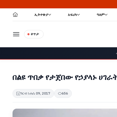
ኢትዮጵያ
አፍሪካ
ዓለም
ቀጥታ
በልዩ ጥበቃ የታጀበው የኃያላኑ ሀገ
ዓርብ ነሐሴ 09, 2017
656