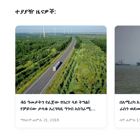
ተያያዥ ዜናዎች:
46 ዓመታትን የፈጀው የበረሃ ላይ ትግል፤
በአሜሪካ እ
የቻይናው ታላቁ አረንጓዴ ግንብ አስገራሚ
ራስን ወደመ
ስኬት
ተቋማት ጠ
ማክሰኞ ሐምሌ 21, 2018
ሰኞ ሐምሌ 13