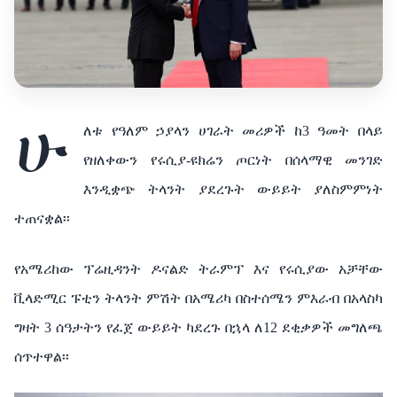
ሁ
ለቱ የዓለም ኃያላን ሀገራት መሪዎች ከ3 ዓመት በላይ
የዘለቀውን የሩሲያ-ዩክሬን ጦርነት በሰላማዊ መንገድ
እንዲቋጭ ትላንት ያደረጉት ውይይት ያለስምምነት
ተጠናቋል፡፡
የአሜሪከው ፕሬዚዳንት ዶናልድ ትራምፕ እና የሩሲያው አቻቸው
ቪላድሚር ፑቲን ትላንት ምሽት በአሜሪካ በስተሰሜን ምእራብ በአላስካ
ግዛት 3 ሰዓታትን የፈጀ ውይይት ካደረጉ በኋላ ለ12 ደቂቃዎች መግለጫ
ሰጥተዋል፡፡