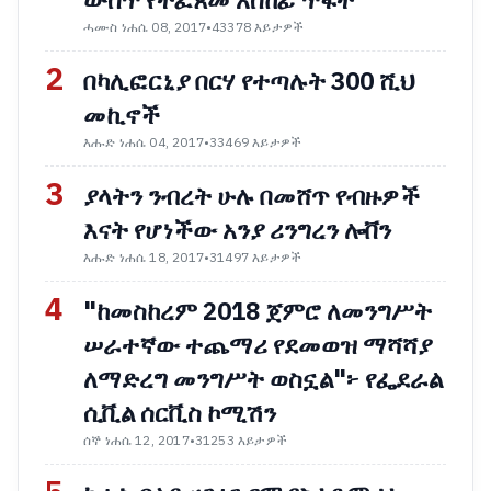
ውስጥ የተፈጸመ አስከፊ ጥፋት
ሓሙስ ነሐሴ 08, 2017
•
43378 እይታዎች
2
በካሊፎርኒያ በርሃ የተጣሉት 300 ሺህ
መኪኖች
እሑድ ነሐሴ 04, 2017
•
33469 እይታዎች
3
ያላትን ንብረት ሁሉ በመሸጥ የብዙዎች
እናት የሆነችው አንያ ሪንግረን ሎቨን
እሑድ ነሐሴ 18, 2017
•
31497 እይታዎች
4
"ከመስከረም 2018 ጀምሮ ለመንግሥት
ሠራተኛው ተጨማሪ የደመወዝ ማሻሻያ
ለማድረግ መንግሥት ወስኗል"፦ የፌደራል
ሲቪል ሰርቪስ ኮሚሽን
ሰኞ ነሐሴ 12, 2017
•
31253 እይታዎች