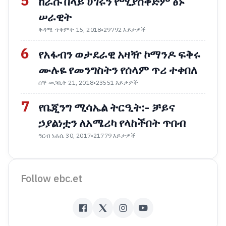
5
ከራሱ በላይ ሀገሩን የሚያስቀድም ፅኑ
ሠራዊት
ቅዳሜ ጥቅምት 15, 2018
•
29792 እይታዎች
6
የአፋብን ወታደራዊ አዛዥ ኮማንዶ ፍቅሩ
ሙሉዬ የመንግስትን የሰላም ጥሪ ተቀበለ
ሰኞ መጋቢት 21, 2018
•
23551 እይታዎች
7
የቤጂንግ ሚሳኤል ትርዒት:- ቻይና
ኃያልነቷን ለአሜሪካ የላከችበት ጥበብ
ዓርብ ነሐሴ 30, 2017
•
21779 እይታዎች
Follow ebc.et