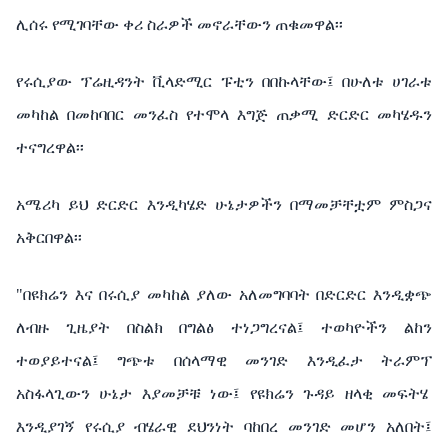
ሊሰሩ የሚገባቸው ቀሪ ስራዎች መኖራቸውን ጠቁመዋል፡፡
የሩሲያው ፕሬዚዳንት ቪላድሚር ፑቲን በበኩላቸው፤ በሁለቱ ሀገራቱ
መካከል በመከባበር መንፈስ የተሞላ እግጅ ጠቃሚ ድርድር መካሄዱን
ተናግረዋል፡፡
አሜሪካ ይህ ድርድር እንዲካሄድ ሁኔታዎችን በማመቻቸቷም ምስጋና
አቅርበዋል፡፡
"በዩክሬን እና በሩሲያ መካከል ያለው አለመግባባት በድርድር እንዲቋጭ
ለብዙ ጊዜያት በስልክ በግልፅ ተነጋግረናል፤ ተወካዮችን ልከን
ተወያይተናል፤ ግጭቱ በሰላማዊ መንገድ እንዲፈታ ትራምፕ
አስፋላጊውን ሁኔታ እያመቻቹ ነው፤ የዩክሬን ጉዳይ ዘላቂ መፍትሄ
እንዲያገኝ የሩሲያ ብሄራዊ ደህንነት ባከበረ መንገድ መሆን አለበት፤