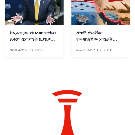
ከኢራን ጋር የነበረው የተኩስ
ዳግም ያገረሸው
አቁም ስምምነት ቢያበቃም
የመካከለኛው ምስራቅ
አሜሪካ ከኢራን ጋር
ውጥረት
ዓርብ ሐምሌ 03, 2018
ሓሙስ ሐምሌ 02, 2018
ትወያያለች፦ ፕሬዝዳንት
ትራምፕ