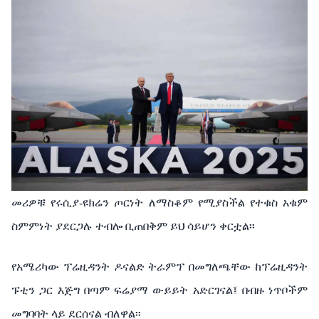
መሪዎቹ የሩሲያ-ዩክሬን ጦርነት ለማስቆም የሚያስችል የተቁስ አቁም
ስምምነት ያደርጋሉ ተብሎ ቢጠበቅም ይህ ሳይሆን ቀርቷል፡፡
የአሜሪካው ፕሬዚዳንት ዶናልድ ትራምፕ በመግለጫቸው ከፕሬዚዳንት
ፑቲን ጋር እጅግ በጣም ፍሬያማ ውይይት አድርገናል፤ በብዙ ነጥቦችም
መግባባት ላይ ደርሰናል ብለዋል፡፡