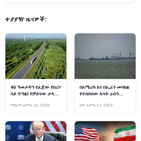
ተያያዥ ዜናዎች:
46 ዓመታትን የፈጀው የበረሃ
በአሜሪካ እና በኢራን መካከል
ላይ ትግል፤ የቻይናው ታላቁ
የተለኮሰው እሳት ራስን
አረንጓዴ ግንብ አስገራሚ
ወደመግታት እንዲሸጋገር
ማክሰኞ ሐምሌ 21, 2018
ሰኞ ሐምሌ 13, 2018
ስኬት
ዓለም አቀፍ ተቋማት ጠየቁ