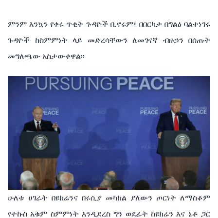
ምንም እንኳን የቀሩ ጥቂት ጉዳዮች ቢኖሩም፤ በበርካታ በግልፅ ባልተነገሩ
ጉዳዮች ከስምምነት ላይ መድረሳቸውን ለመገናኛ ብዙኃን በሰጡት
መግለጫው አስታውቀዋል፡፡
ሁለቱ ሀገራት በዩክሬንና በሩሲያ መካከል ያለውን ጦርነት ለማስቆም
የተኩስ አቁም ስምምነት እንዲደረስ ግን ወደፊት ከዩክሬን እና ኔቶ ጋር