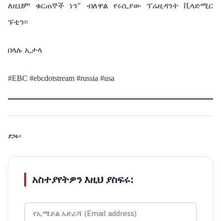
ለዚህም ቁርጠኞች ነን" ብለዋል የሩሲያው ፕሬዚዳንት ቪላድሚር
ፑቲን፡፡
በላሉ ኢታላ
#EBC #ebcdotstream #russia #usa
ያጋሩ፡
አስተያየትዎን እዚህ ያስፍሩ: