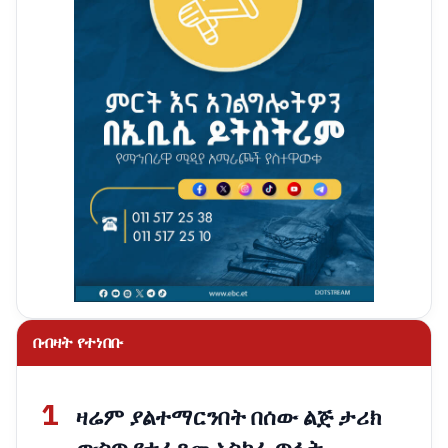
በብዛት የተነበቡ
1
ዛሬም ያልተማርንበት በሰው ልጅ ታሪክ