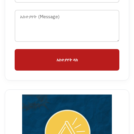
አስተያየት ላክ