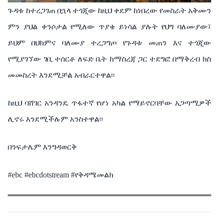
ጉዳቱ ከተረጋገጠ በኋላ ተጎጂው ከዚህ ቀደም ከነበረው የመስራት አቅሙን
ምን ያህል ቀንሶታል የሚለው ጥያቄ ይነሳል ያሉት የህግ ባለሙያው፤
ይህም በህክምና ባለሙያ ተረጋግጦ የጉዳቱ መጠን እና ተጎጂው
የሚያገኘው ገቢ ተሰርቶ ለፍድ ቤት ከማስረጃ ጋር ተደግፎ በማቅረብ ክስ
መመስረት እንደሚቻል አብራርተዋል፡፡
ከዚህ ባሸገር አንዳንዴ ጥፋተኛ የሆነ አካል የማይኖርባቸው አጋጣሚዎች
ሊኖሩ እንደሚችሉም አንስተዋል፡፡
በንፍታሌም እንግዳወርቅ
#ebc #ebcdotstream #የቅዳሜመልክ