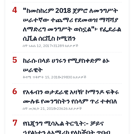
4
"ከመስከረም 2018 ጀምሮ ለመንግሥት
ሠራተኛው ተጨማሪ የደመወዝ ማሻሻያ
ለማድረግ መንግሥት ወስኗል"፦ የፌደራል
ሲቪል ሰርቪስ ኮሚሽን
ሰኞ ነሐሴ 12, 2017
•
31289 እይታዎች
5
ከራሱ በላይ ሀገሩን የሚያስቀድም ፅኑ
ሠራዊት
ቅዳሜ ጥቅምት 15, 2018
•
29830 እይታዎች
6
የአፋብን ወታደራዊ አዛዥ ኮማንዶ ፍቅሩ
ሙሉዬ የመንግስትን የሰላም ጥሪ ተቀበለ
ሰኞ መጋቢት 21, 2018
•
23626 እይታዎች
7
የቤጂንግ ሚሳኤል ትርዒት:- ቻይና
ኃያልነቷን ለአሜሪካ የላከችበት ጥበብ