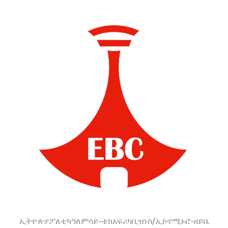
ነን፤ ምክንያቱም እውነት
አሕመድ (ዶ/ር)
አለንና”
ኢትዮጵያ
ፖለቲካ
ዓለም
ሳይ-ቴክ
አፍሪካ
ቢዝነስ/ኢኮኖሚ
ኑሮ-ዘይቤ