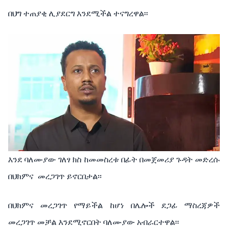
በህግ ተጠያቂ ሊያደርግ እንደሚችል ተናግረዋል፡፡
እንደ ባለሙያው ገለፃ ክስ ከመመስረቱ በፊት በመጀመሪያ ጉዳት መድረሱ
በህክምና
መረጋገጥ ይኖርበታል፡፡
በህክምና መረጋገጥ የማይችል ከሆነ በሌሎች ደጋፊ ማስረጃዎች
መረጋገጥ መቻል እንደሚኖርበት ባለሙያው አብራርተዋል፡፡