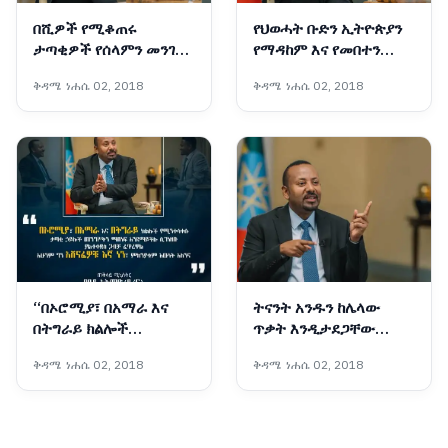
በሺዎች የሚቆጠሩ
የህወሓት ቡድን ኢትዮጵያን
ታጣቂዎች የሰላምን መንገድ
የማዳከም እና የመበተን
መርጠው ወደ ኅብረተሰቡ
ፍላጎት ላላቸው የውጭ
ቅዳሜ ነሐሴ 02, 2018
ቅዳሜ ነሐሴ 02, 2018
እየተቀላቀሉ ነው - ጠቅላይ
ጠላቶች መሳሪያ በመሆን
ሚኒስትር ዐቢይ አሕመድ
እያገለገለ ይገኛል - ጠቅላይ
(ዶ/ር)
ሚኒስትር ዐቢይ አሕመድ
(ዶ/ር)
“በኦሮሚያ፣ በአማራ እና
ትናንት አንዱን ከሌላው
በትግራይ ክልሎች
ጥቃት እንዲታደጋቸው
የሚንቀሳቀሱ ታጣቂ ኃይሎች
መንግሥትን ሲወተውቱ
ቅዳሜ ነሐሴ 02, 2018
ቅዳሜ ነሐሴ 02, 2018
መንግሥትን ማሸነፍ
የነበሩ ኃይሎች ዛሬ ጥምረት
እንደማይችሉ ሲገነዘቡ
መፍጠራቸው እየተዳከሙ
ያልተቀደሰ ጋብቻ ፈጥረዋል፤
መምጣታቸውን ያሳያል -
አሁንም ግን አሸናፊዎቹ እኛ
ጠቅላይ ሚኒስትር ዐቢይ