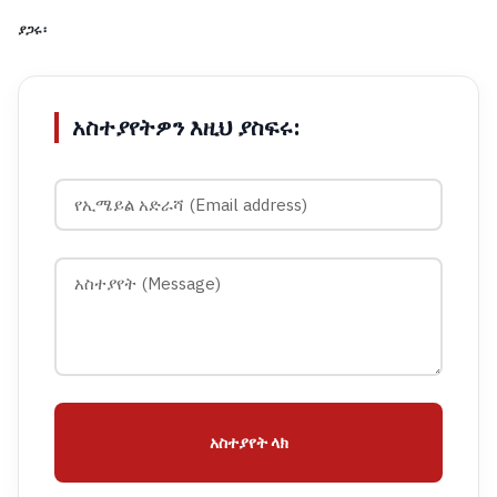
ያጋሩ፡
አስተያየትዎን እዚህ ያስፍሩ:
አስተያየት ላክ