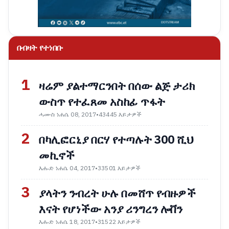
በብዛት የተነበቡ
1
ዛሬም ያልተማርንበት በሰው ልጅ ታሪክ
ውስጥ የተፈጸመ አስከፊ ጥፋት
ሓሙስ ነሐሴ 08, 2017
•
43445 እይታዎች
2
በካሊፎርኒያ በርሃ የተጣሉት 300 ሺህ
መኪኖች
እሑድ ነሐሴ 04, 2017
•
33501 እይታዎች
3
ያላትን ንብረት ሁሉ በመሸጥ የብዙዎች
እናት የሆነችው አንያ ሪንግረን ሎቨን
እሑድ ነሐሴ 18, 2017
•
31522 እይታዎች