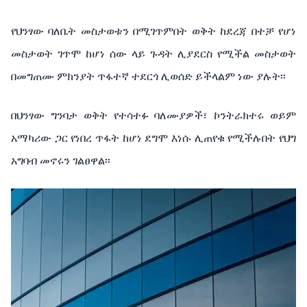
የህንፃው ባለቤት መስታወቱን በሚገጥምበት ወቅት ከደረጃ በተቻ የሆነ
መስታወት ገጥሞ ከሆነ ሰው ላይ ጉዳት ሊያደርስ የሚችል መስታወት
በመግጠሙ ምክንያት ጥፋተኛ ተደርጎ ሊወሰድ ይችላልም ነው ያሉት፡፡
በህንፃው ግንባታ ወቅት የተሳተፉ ባለሙያዎች፣ ኮንትራክተሩ ወይም
አማካሪው ጋር የነበረ ጥፋት ከሆነ ደግሞ እነሱ ሊጠየቁ የሚችሉበት የህግ
አግባብ መኖሩን ገልፀዋል፡፡