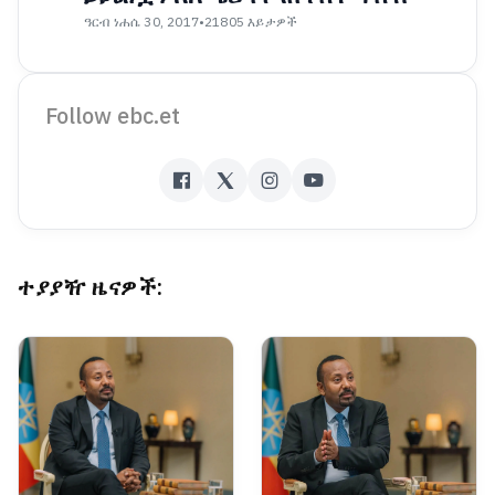
ዓርብ ነሐሴ 30, 2017
•
21805 እይታዎች
Follow ebc.et
ተያያዥ ዜናዎች: