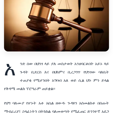
አ
ንድ ሰው በህንፃ ላይ ያለ መስታወት አንፀባርቆበት አይኑ ላይ
ጉዳት ቢደርስ እና በህክምና ቢረጋገጥ የህንፃው ባለቤት
ተጠያቂ የሚሆንበት አግባብ አለ ወይ ሲል ህጉ ምን ይላል
የቅዳሜ መልክ ፕሮግራም ጠይቋል፡፡
የህግ ባለሙያ የሆኑት አቶ አቤል ዘውዱ ጉዳዩን አስመልክቶ በሰጡት
ማብራሪያ፤ ኃላፊነትን በትክክል ባለመወጣት የሚፈጠር ድንገተኛ አደጋ