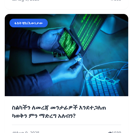
ፋክትቼክ/እውነታው
ስልካችን ለመረጃ መንታፊዎች እንደተጋለጠ
ካወቅን ምን ማድረግ አለብን?
📅
Aug 9, 2025
👁️
1039