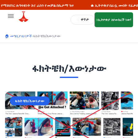
ሉዓላዊነት እና ራስን የመቻል ስኬታማ ጉዞ
🔥 ኢትዮጵያ በራሷ መብት የፈቃድ ጠያቂነት ታ
ቀጥታ
ኢትዮጵያ እየመከረች ነው!
🏠 መግቢያ
›
ዜናዎች
›
ፋክትቼክ/እውነታው
ፋክትቼክ/እውነታው
ፋክትቼክ/እውነታው