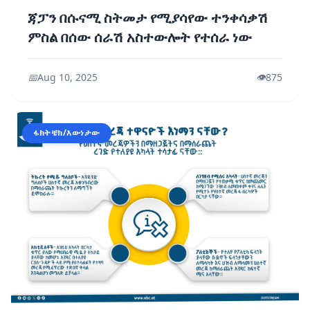
ጃፓን በሱናሚ ስትመታ የሚያሳየው ተንቀሳቃሽ
ምስል በሰው ሰራሽ አስተውሎት የተሰራ ነው
📅
Aug 10, 2025
👁️
875
ፋክትቼክ/እውነታው