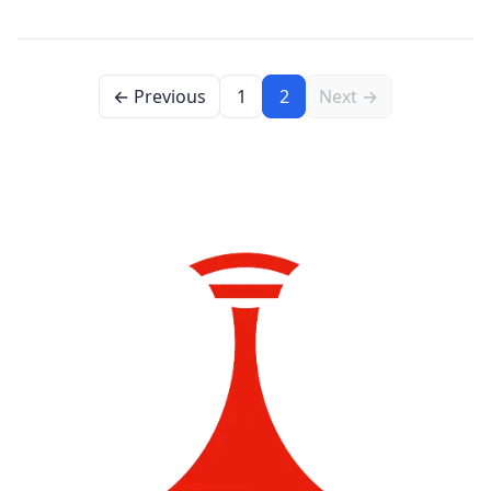
← Previous
1
2
Next →