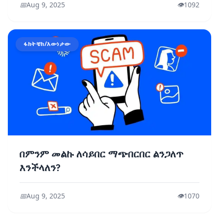
📅
Aug 9, 2025
👁️
1092
ፋክትቼክ/እውነታው
በምንም መልኩ ለሳይበር ማጭበርበር ልንጋለጥ
እንችላለን?
📅
Aug 9, 2025
👁️
1070