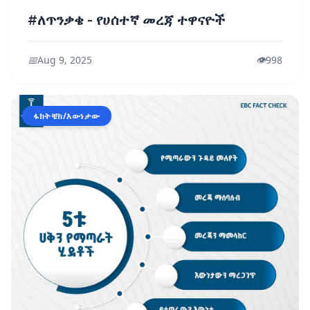
#ለጥንቃቄ - የሀሰተኛ መረጃ ተዋናዮች
📅
Aug 9, 2025
👁️
998
ፋክትቼክ/እውነታው