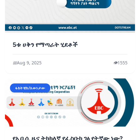
5ቱ ሀቅን የማጣራት ሂደቶች
📅
Aug 9, 2025
👁️
1555
ፋክትቼክ/እውነታው
የኢቢሲ ዜና ትክክለኛ የፌስቡክ ገፅ የትኛው ነው?