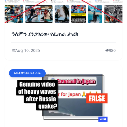
ዓለምን ያነጋገረው የፈጠራ ታሪክ
📅
Aug 10, 2025
👁️
980
ፋክትቼክ/እውነታው