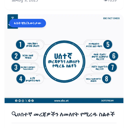
ፋክትቼክ/እውነታው
🔍ሀሰተኛ መረጃዎችን ለመለየት የሚረዱ ስልቶች