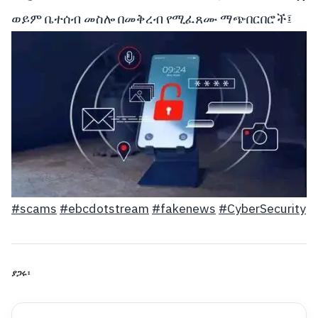
ወይም ቤተሰብ መስሎ በመቅረብ የሚፈጸሙ ማጭበርበሮች፤
#scams
#ebcdotstream
#fakenews
#CyberSecurity
ያጋሩ፡