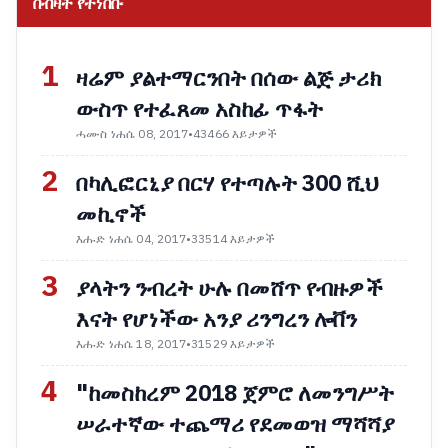
በብዛት የተነበቡ
1
ዛሬም ያልተማርንበት በሰው ልጅ ታሪክ
ውስጥ የተፈጸመ አስከፊ ጥፋት
ሓሙስ ነሐሴ 08, 2017
•
43466 እይታዎች
2
በካሊፎርኒያ በርሃ የተጣሉት 300 ሺህ
መኪኖች
እሑድ ነሐሴ 04, 2017
•
33514 እይታዎች
3
ያላትን ንብረት ሁሉ በመሸጥ የብዙዎች
እናት የሆነችው አንያ ሪንግረን ሎቨን
እሑድ ነሐሴ 18, 2017
•
31529 እይታዎች
4
"ከመስከረም 2018 ጀምሮ ለመንግሥት
ሠራተኛው ተጨማሪ የደመወዝ ማሻሻያ