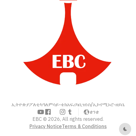
ኢትዮጵያ
ፖለቲካ
ዓለም
ሳይ-ቴክ
አፍሪካ
ቢዝነስ/ኢኮኖሚ
ኑሮ-ዘይቤ
ቋንቋ
EBC © 2026, All rights reserved.
Privacy Notice
Terms & Conditions
Dark