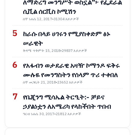
ለማድረግ መንግሥት ወስኗል"፦ የፌደራል
ሲቪል ሰርቪስ ኮሚሽን
ሰኞ ነሐሴ 12, 2017
•
31304 እይታዎች
5
ከራሱ በላይ ሀገሩን የሚያስቀድም ፅኑ
ሠራዊት
ቅዳሜ ጥቅምት 15, 2018
•
29837 እይታዎች
6
የአፋብን ወታደራዊ አዛዥ ኮማንዶ ፍቅሩ
ሙሉዬ የመንግስትን የሰላም ጥሪ ተቀበለ
ሰኞ መጋቢት 21, 2018
•
23652 እይታዎች
7
የቤጂንግ ሚሳኤል ትርዒት:- ቻይና
ኃያልነቷን ለአሜሪካ የላከችበት ጥበብ
ዓርብ ነሐሴ 30, 2017
•
21812 እይታዎች