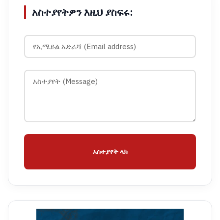
አስተያየትዎን እዚህ ያስፍሩ:
አስተያየት ላክ