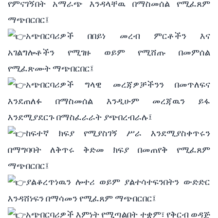
የምናገኝበት አማራጭ እንዳላቸዉ በማስመሰል የሚፈጸም
ማጭበርበር፤
አጭበርባሪዎች በበይነ መረብ ምርቶችን እና
አገልግሎቶችን የሚገዙ ወይም የሚሸጡ በመምሰል
የሚፈጽሙት ማጭበርበር፤
አጭበርባሪዎች ግላዊ መረጃዎቻችንን በመጥለፍና
እንደጠለፉ በማስመሰል እንዲሁም መረጃዉን ይፋ
እንደሚያደርጉ በማስፈራራት ያጭበረብራሉ፤
ከፍተኛ ክፍያ የሚያስገኝ ሥራ እንደሚያስቀጥሩን
በማግባባት ለቅጥሩ ቅድመ ክፍያ በመጠየቅ የሚፈጸም
ማጭበርበር፤
ያልቆረጥነዉን ሎተሪ ወይም ያልተሳተፍንበትን ውድድር
እንዳሸነፍን በማሳመን የሚፈጸም ማጭበርበር፤
አጭበርባሪዎች እምነት የሚጣልበት ተቋም፣ የቅርብ ወዳጅ