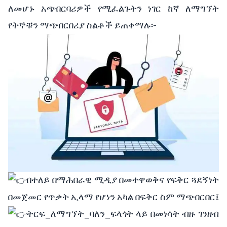
ለመሆኑ አጭበርባሪዎች የሚፈልጉትን ነገር ከኛ ለማግኘት
የትኞቹን ማጭበርበሪያ ስልቶች ይጠቀማሉ፡-
በተለይ በማሕበራዊ ሚዲያ በመተዋወቅና የፍቅር ጓደኝነት
በመጀመር የጥቃት ኢላማ የሆነን አካል በፍቅር ስም ማጭበርበር፤
ትርፍ_ለማግኘት_ባለን_ፍላጎት ላይ በመነሳት ብዙ ገንዘብ