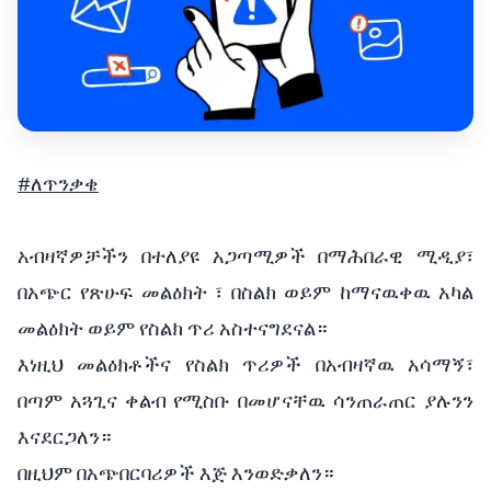
#ለጥንቃቄ
አብዛኛዎቻችን በተለያዩ አጋጣሚዎች በማሕበራዊ ሚዲያ፣
በአጭር የጽሁፍ መልዕክት ፣ በስልክ ወይም ከማናዉቀዉ አካል
መልዕክት ወይም የስልክ ጥሪ አስተናግደናል።
እነዚህ መልዕክቶችና የስልክ ጥሪዎች በአብዛኛዉ አሳማኝ፣
በጣም አጓጊና ቀልብ የሚስቡ በመሆናቸዉ ሳንጠራጠር ያሉንን
እናደርጋለን።
በዚህም በአጭበርባሪዎች እጅ እንወድቃለን።