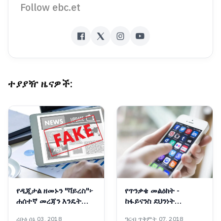
Follow ebc.et
ተያያዥ ዜናዎች:
የዲጂታል ዘመኑን "ቫይረስ"፦
የጥንቃቄ መልዕክት -
ሐሰተኛ መረጃን እንዴት
ከፋይናንስ ደህንነት
እንከላከል?
አገልግሎት
ረቡዕ ሰኔ 03, 2018
ዓርብ ጥቅምት 07, 2018