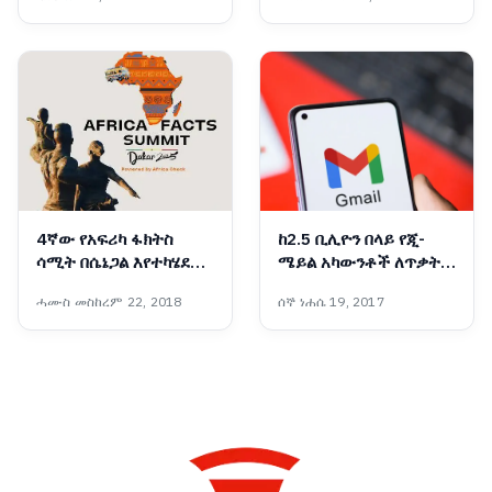
4ኛው የአፍሪካ ፋክትስ
ከ2.5 ቢሊዮን በላይ የጂ-
ሳሚት በሴኔጋል እየተካሄደ
ሜይል አካውንቶች ለጥቃት
ነው
ተጋላጭ መሆናቸውን የጉግል
ሓሙስ መስከረም 22, 2018
ሰኞ ነሐሴ 19, 2017
ኩባንያ ይፋ አደረገ