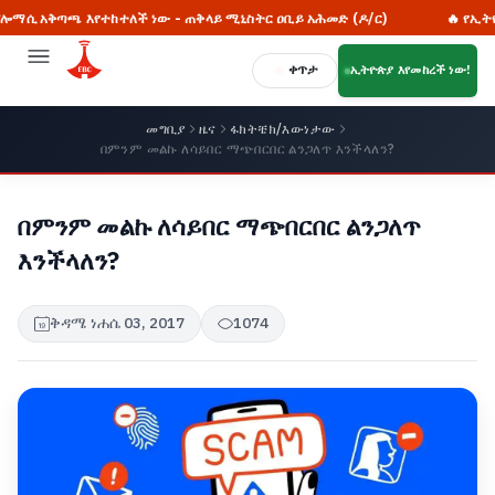
 እየተከተለች ነው - ጠቅላይ ሚኒስትር ዐቢይ አሕመድ (ዶ/ር)
🔥 የኢትዮጵያ ያልተነ
ቀጥታ
ኢትዮጵያ እየመከረች ነው!
መግቢያ
ዜና
ፋክትቼክ/እውነታው
በምንም መልኩ ለሳይበር ማጭበርበር ልንጋለጥ እንችላለን?
በምንም መልኩ ለሳይበር ማጭበርበር ልንጋለጥ
እንችላለን?
ቅዳሜ ነሐሴ 03, 2017
1074