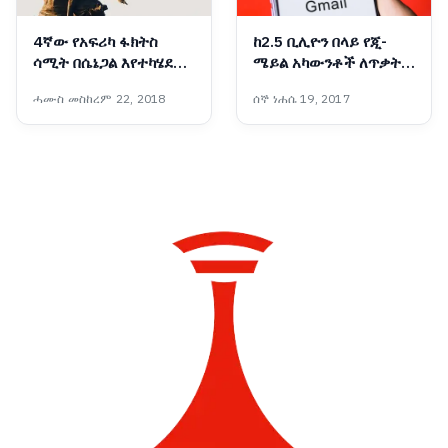
4ኛው የአፍሪካ ፋክትስ
ከ2.5 ቢሊዮን በላይ የጂ-
ሳሚት በሴኔጋል እየተካሄደ
ሜይል አካውንቶች ለጥቃት
ነው
ተጋላጭ መሆናቸውን የጉግል
ሓሙስ መስከረም 22, 2018
ሰኞ ነሐሴ 19, 2017
ኩባንያ ይፋ አደረገ