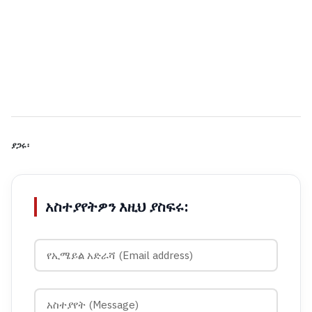
ያጋሩ፡
አስተያየትዎን እዚህ ያስፍሩ: