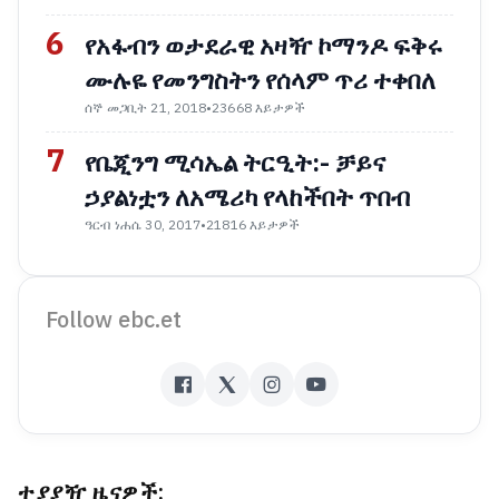
6
የአፋብን ወታደራዊ አዛዥ ኮማንዶ ፍቅሩ
ሙሉዬ የመንግስትን የሰላም ጥሪ ተቀበለ
ሰኞ መጋቢት 21, 2018
•
23668 እይታዎች
7
የቤጂንግ ሚሳኤል ትርዒት:- ቻይና
ኃያልነቷን ለአሜሪካ የላከችበት ጥበብ
ዓርብ ነሐሴ 30, 2017
•
21816 እይታዎች
Follow ebc.et
ተያያዥ ዜናዎች: