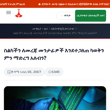
ታሪክ ምዕራፍ
🔥 ከግጭት ውጭ ህልውና የሌለውና በ1960ዎቹ እሳቤ ተቸንክሮ የቀረው 
ቀጥታ
ኢትዮጵያ እየመከረች ነው!
መግቢያ
ዜና
ፋክትቼክ/እውነታው
ስልካችን ለመረጃ መንታፊዎች እንደተጋለጠ ካወቅን ምን ማድረግ አለብን?
ስልካችን ለመረጃ መንታፊዎች እንደተጋለጠ ካወቅን
ምን ማድረግ አለብን?
ቅዳሜ ነሐሴ 03, 2017
1045