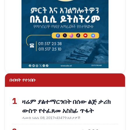
በብዛት የተነበቡ
1
ዛሬም ያልተማርንበት በሰው ልጅ ታሪክ
ውስጥ የተፈጸመ አስከፊ ጥፋት
ሓሙስ ነሐሴ 08, 2017
•
43479 እይታዎች