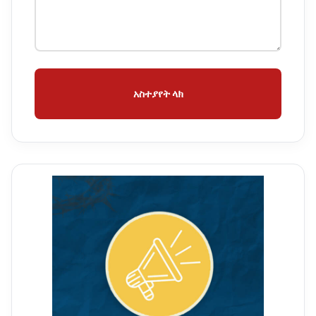
አስተያየት ላክ