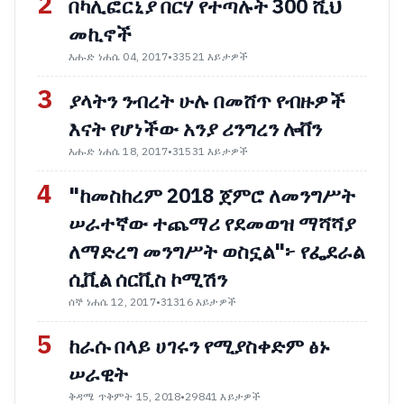
2
በካሊፎርኒያ በርሃ የተጣሉት 300 ሺህ
መኪኖች
እሑድ ነሐሴ 04, 2017
•
33521 እይታዎች
3
ያላትን ንብረት ሁሉ በመሸጥ የብዙዎች
እናት የሆነችው አንያ ሪንግረን ሎቨን
እሑድ ነሐሴ 18, 2017
•
31531 እይታዎች
4
"ከመስከረም 2018 ጀምሮ ለመንግሥት
ሠራተኛው ተጨማሪ የደመወዝ ማሻሻያ
ለማድረግ መንግሥት ወስኗል"፦ የፌደራል
ሲቪል ሰርቪስ ኮሚሽን
ሰኞ ነሐሴ 12, 2017
•
31316 እይታዎች
5
ከራሱ በላይ ሀገሩን የሚያስቀድም ፅኑ
ሠራዊት
ቅዳሜ ጥቅምት 15, 2018
•
29841 እይታዎች