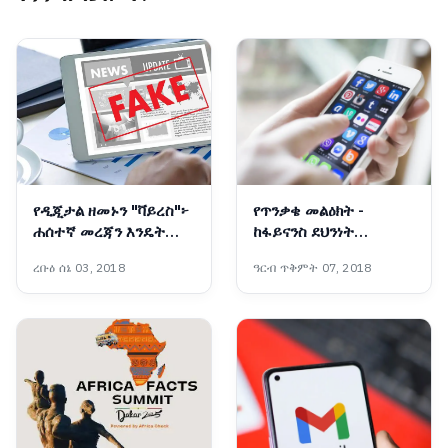
የዲጂታል ዘመኑን "ቫይረስ"፦
የጥንቃቄ መልዕክት -
ሐሰተኛ መረጃን እንዴት
ከፋይናንስ ደህንነት
እንከላከል?
አገልግሎት
ረቡዕ ሰኔ 03, 2018
ዓርብ ጥቅምት 07, 2018