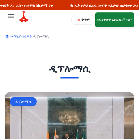
መቻል ስኬታማ ጉዞ
🔥 ኢትዮጵያ በራሷ መብት የፈቃድ ጠያቂነት ታሪክ የላትም
ቀጥታ
ኢትዮጵያ እየመከረች ነው!
🏠 መግቢያ
›
ዜናዎች
›
ዲፕሎማሲ
ዲፕሎማሲ
ዲፕሎማሲ