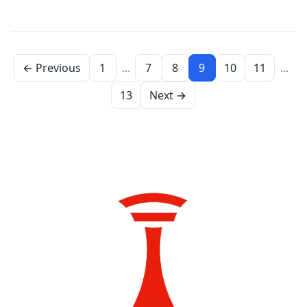
← Previous
1
...
7
8
9
10
11
...
13
Next →