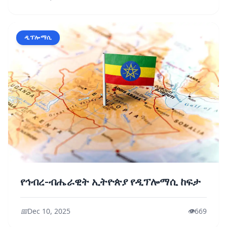
ዲፕሎማሲ
የኅብረ-ብሔራዊት ኢትዮጵያ የዲፕሎማሲ ከፍታ
📅
Dec 10, 2025
👁️
669