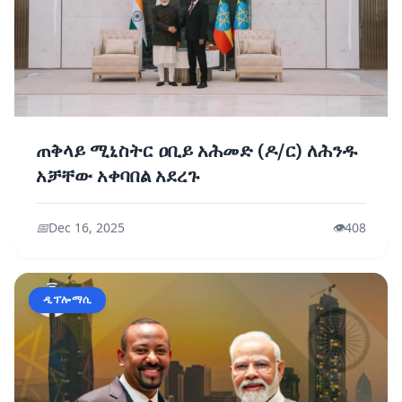
ጠቅላይ ሚኒስትር ዐቢይ አሕመድ (ዶ/ር) ለሕንዱ
አቻቸው አቀባበል አደረጉ
📅
Dec 16, 2025
👁️
408
ዲፕሎማሲ