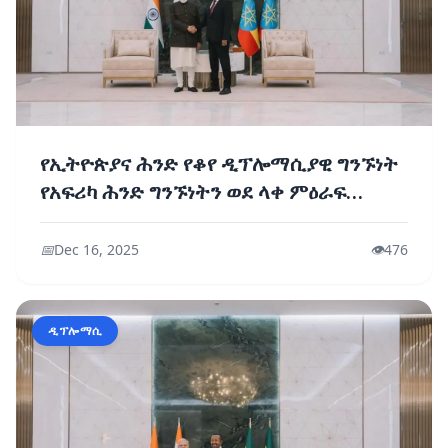
የኢትዮጵያና ሕንድ የቆየ ዲፕሎማሲያዊ ግንኙነት
የአፍሪካ ሕንድ ግንኙነትን ወደ ላቀ ምዕራፍ
የሚያሸጋግር ነው
📅
Dec 16, 2025
👁️
476
ዲፕሎማሲ