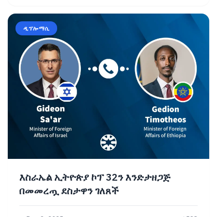
ዲፕሎማሲ
እስራኤል ኢትዮጵያ ኮፕ 32ን እንድታዘጋጅ
በመመረጧ ደስታዋን ገለጸች