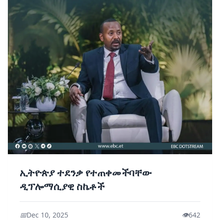
ኢትዮጵያ ተደንቃ የተጠቀመችባቸው
ዲፕሎማሲያዊ ስኬቶች
📅
Dec 10, 2025
👁️
642