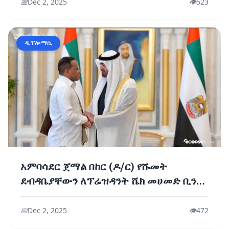
📅
Dec 2, 2025
👁️
523
ዲፕሎማሲ
አምባሳደር ጀማል በከር (ዶ/ር) የሹመት
ደብዳቤያቸውን ለፕሬዝዳንት ሼክ መሀመድ ቢን
ዛይድ አል ናህያ አቀረቡ
📅
Dec 2, 2025
👁️
472