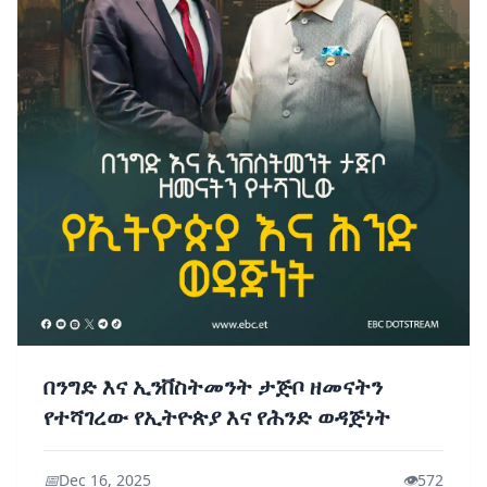
በንግድ እና ኢንቨስትመንት ታጅቦ ዘመናትን
የተሻገረው የኢትዮጵያ እና የሕንድ ወዳጅነት
📅
Dec 16, 2025
👁️
572