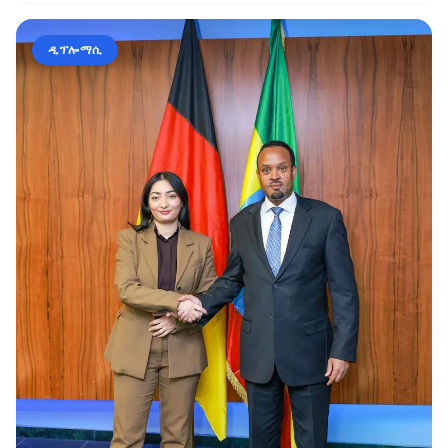
ዲፕሎማሲ