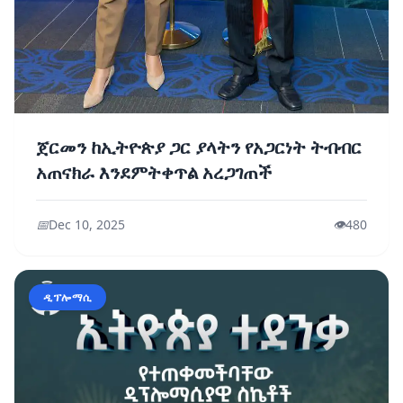
ጀርመን ከኢትዮጵያ ጋር ያላትን የአጋርነት ትብብር
አጠናክራ እንደምትቀጥል አረጋገጠች
📅
Dec 10, 2025
👁️
480
ዲፕሎማሲ