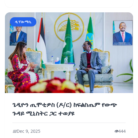
ዲፕሎማሲ
ጌዲዮን ጢሞቲዎስ (ዶ/ር) ከፍልስጤም የውጭ
ጉዳይ ሚኒስትር ጋር ተወያዩ
📅
Dec 9, 2025
👁️
444