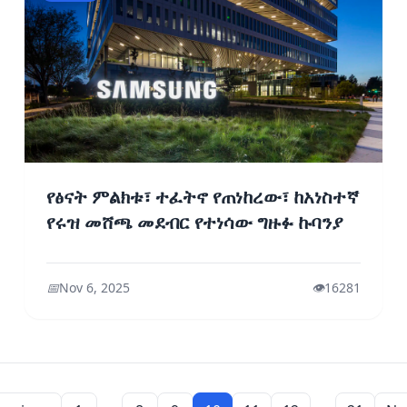
የፅናት ምልክቱ፣ ተፈትኖ የጠነከረው፣ ከአነስተኛ
የሩዝ መሸጫ መደብር የተነሳው ግዙፉ ኩባንያ
📅
Nov 6, 2025
👁️
16281