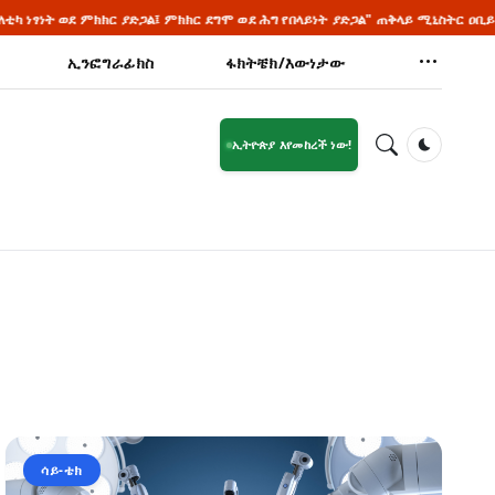
ክር ያድጋል፤ ምክክር ደግሞ ወደ ሕግ የበላይነት ያድጋል" ጠቅላይ ሚኒስትር ዐቢይ አሕመድ (ዶ/ር)
ኢንፎግራፊክስ
ፋክትቼክ/እውነታው
ኢትዮጵያ እየመከረች ነው!
Dark Mod
ሳይ-ቴክ