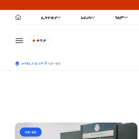
ኢትዮጵያ
አፍሪካ
ዓለም
ቀጥታ
🏠 መግቢያ
ዜናዎች
ሳይ-ቴክ
›
›
ሳይ-ቴክ