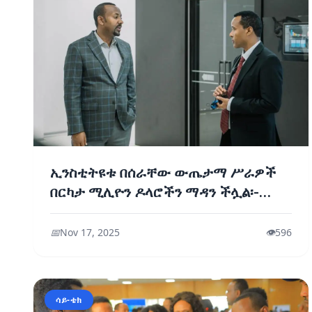
ኢንስቲትዩቱ በሰራቸው ውጤታማ ሥራዎች
በርካታ ሚሊዮን ዶላሮችን ማዳን ችሏል፡-
ጠቅላይ ሚኒስትር ዐቢይ አሕመድ (ዶ/ር)
📅
Nov 17, 2025
👁️
596
ሳይ-ቴክ