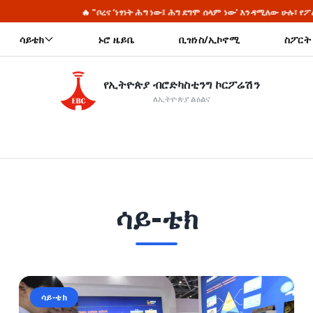
🔥 "ቦረና ‘ነፃነት ሕግ ነው፤ ሕግ ደግሞ ሰላም ነው’ እንዳሚለው ሁሉ፣ የፖለቲካ ነፃነት ወደ ምክ
ሳይቴክ
ኑሮ ዜይቤ
ቢዝነስ/ኢኮኖሚ
ስፖርት
የኢትዮጵያ ብሮድካስቲንግ ኮርፖሬሽን
ለኢትዮጵያ ልዕልና
ሳይ-ቴክ
ሳይ-ቴክ