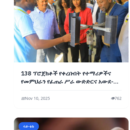
138 ፕሮጀክቶች የቀረቡበት የተማሪዎችና
የመምህራን የፈጠራ ሥራ ውድድርና አውደ-
ርዕይ
📅
Nov 10, 2025
👁️
762
ሳይ-ቴክ