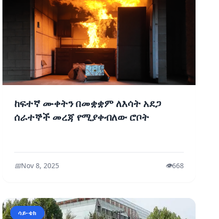
ከፍተኛ ሙቀትን በመቋቋም ለእሳት አደጋ
ሰራተኞች መረጃ የሚያቀብለው ሮቦት
📅
Nov 8, 2025
👁️
668
ሳይ-ቴክ