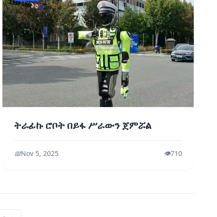
ትራፊኩ ሮቦት በይፋ ሥራውን ጀምሯል
📅
Nov 5, 2025
👁️
710