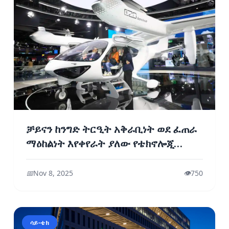
ቻይናን ከንግድ ትርዒት አቅራቢነት ወደ ፈጠራ
ማዕከልነት እየቀየራት ያለው የቴክኖሎጂ
ኤክስፖ
📅
Nov 8, 2025
👁️
750
ሳይ-ቴክ