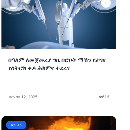
በዓለም ለመጀመሪያ ግዜ በሮቦት ማሽን የታገዘ
የስትሮክ ቀዶ ሕክምና ተደረገ
📅
Nov 12, 2025
👁️
616
ሳይ-ቴክ