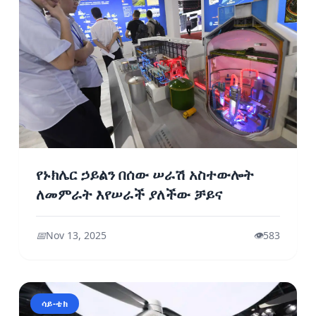
የኑክሌር ኃይልን በሰው ሠራሽ አስተውሎት
ለመምራት እየሠራች ያለችው ቻይና
📅
Nov 13, 2025
👁️
583
ሳይ-ቴክ