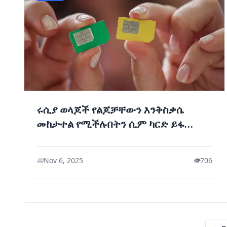
ሩሲያ ወላጆች የልጆቻቸውን እንቅስቃሴ
መከታተል የሚችሉበትን ሲም ካርድ ይፋ
አደረገች
📅
Nov 6, 2025
👁️
706