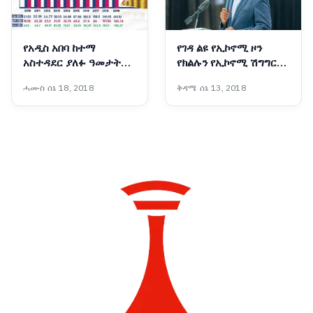
የአዲስ አበባ ከተማ
የገዳ ልዩ የኢኮኖሚ ዞን
አስተዳደር ያለፉ ዓመታት
የክልሉን የኢኮኖሚ ሽግግር
የፋይናንስ ጉዞ፣ ከገቢ ማሳደግ
ወደ አምራችነትና
ሓሙስ ሰኔ 18, 2018
ቅዳሜ ሰኔ 13, 2018
እስከ ልማት ተኮር የበጀት
ተወዳዳሪነት የመለወጥ
ሽግግር
ሚናውን እየተወጣ ነው፡-
ርዕሰ መስተዳድር ሽመልስ
አብዲሳ