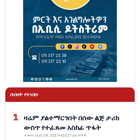
በብዛት የተነበቡ
1
ዛሬም ያልተማርንበት በሰው ልጅ ታሪክ
ውስጥ የተፈጸመ አስከፊ ጥፋት
ሓሙስ ነሐሴ 08, 2017
•
43317 እይታዎች