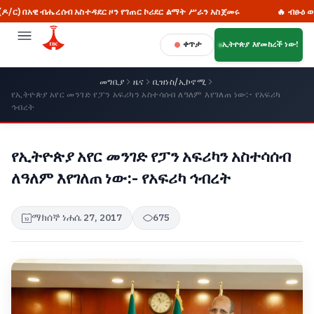
ብሔረሰብ አስተዳደር ዞን የገጠር ኮሪደር ልማት ሥራን አስጀመሩ
🔥 ብፁዕ ወቅዱስ አቡነ ማ
ቀጥታ
ኢትዮጵያ እየመከረች ነው!
መግቢያ
ዜና
ቢዝነስ/ኢኮኖሚ
የኢትዮጵያ አየር መንገድ የፓን አፍሪካን አስተሳሰብ ለዓለም እየገለጠ ነው:- የአፍሪካ
ኅብረት
የኢትዮጵያ አየር መንገድ የፓን አፍሪካን አስተሳሰብ
ለዓለም እየገለጠ ነው:- የአፍሪካ ኅብረት
ማክሰኞ ነሐሴ 27, 2017
675