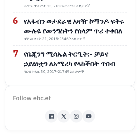
ቅዳሜ ጥቅምት 15, 2018
•
29772 እይታዎች
6
የአፋብን ወታደራዊ አዛዥ ኮማንዶ ፍቅሩ
ሙሉዬ የመንግስትን የሰላም ጥሪ ተቀበለ
ሰኞ መጋቢት 21, 2018
•
23469 እይታዎች
7
የቤጂንግ ሚሳኤል ትርዒት:- ቻይና
ኃያልነቷን ለአሜሪካ የላከችበት ጥበብ
ዓርብ ነሐሴ 30, 2017
•
21749 እይታዎች
Follow ebc.et