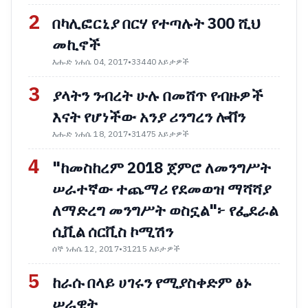
2
በካሊፎርኒያ በርሃ የተጣሉት 300 ሺህ
መኪኖች
እሑድ ነሐሴ 04, 2017
•
33440 እይታዎች
3
ያላትን ንብረት ሁሉ በመሸጥ የብዙዎች
እናት የሆነችው አንያ ሪንግረን ሎቨን
እሑድ ነሐሴ 18, 2017
•
31475 እይታዎች
4
"ከመስከረም 2018 ጀምሮ ለመንግሥት
ሠራተኛው ተጨማሪ የደመወዝ ማሻሻያ
ለማድረግ መንግሥት ወስኗል"፦ የፌደራል
ሲቪል ሰርቪስ ኮሚሽን
ሰኞ ነሐሴ 12, 2017
•
31215 እይታዎች
5
ከራሱ በላይ ሀገሩን የሚያስቀድም ፅኑ
ሠራዊት