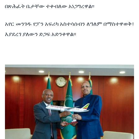
በጽሕፈት ቤታቸው ተቀብለው አነጋግረዋል፡፡
አየር መንገዱ የፓን አፍሪካ አስተሳሰብን ለዓለም በማስተዋወቅ፣
እያደረገ ያለውን ድጋፍ አድንቀዋል፡፡