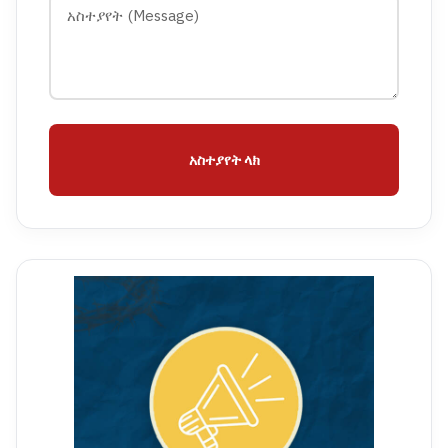
አስተያየት ላክ