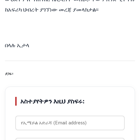
ከአፍሪካ ህብረት ያገኘነው መረጃ ያመላክታል፡፡
በላሉ ኢታላ
ያጋሩ፡
አስተያየትዎን እዚህ ያስፍሩ: