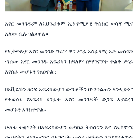
አየር መንገዱም ለአህጉሪቱም ኢኮኖሚያዊ ትስስር ወሳኝ ሚና
አለው ሲሉ ገልጸዋል።
የኢትዮጵያ አየር መንገድ ግሩፕ ዋና ሥራ አስፈፃሚ አቶ መስፍን
ጣሰው አየር መንገዱ አፍሪካን ከዓለም በማገናኘት ትልቅ ሥራ
እየሰራ መሆኑን ገልፀዋል::
በአቪዬሽን ዘርፍ አፍሪካውያን ወጣቶችን በማሰልጠን እንዲሁም
የተወሰኑ የአፍሪካ ሀገራት አየር መንገዶች ድጋፍ እያደረገ
መሆኑን አንስተዋል፡፡
ሁለቱ ተቋማት በአፍሪካውያን መካከል ትስስርን እና የኢኮኖሚ
ውህደትን ለማጠናከር በአጋርነት መስራታቸውን እንደሚቀጥሉ