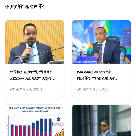
ተያያዥ ዜናዎች:
የማክሮ ኢኮኖሚ ማሻሻያ
የመደመር መንግሥት
ሪፎርሙ አፈጻጸም እጅግ
የዜጎችን ማኅበራዊ እና
ውጤታማ ነው፦ የገንዘብ
ኢኮኖሚያዊ ተጠቃሚነት
ሰኞ ሐምሌ 20, 2018
ሰኞ ሐምሌ 20, 2018
ሚኒስትር አህመድ ሺዴ
ያረጋገጡ ዘርፈ ብዙ የልማት
ተግባራትን አከናውኗል - ርዕሰ
መስተዳድር ኢንጂነር ነጋሽ
ዋጌሾ (ዶ/ር)