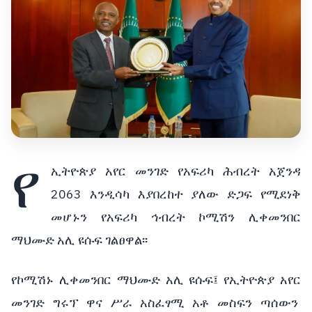
የ
ኢትዮጵያ አየር መንገድ የአፍሪካ ሕብረት አጀንዳ
2063 እንዲሳካ እያበረከተ ያለው ድጋፍ የሚደነቅ
መሆኑን የአፍሪካ ኅብረት ኮሚሽን ሊቀመንበር
ማህሙድ አሊ ዩሱፍ ገልፀዋል፡፡
የኮሚሽኑ ሊቀመንበር ማህሙድ አሊ ዩሱፍ፤ የኢትዮጵያ አየር
መንገድ ግሩፕ ዋና ሥራ አስፈፃሚ አቶ መስፍን ጣሰውን