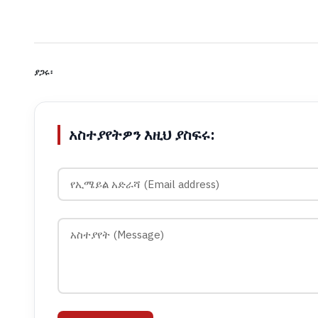
ያጋሩ፡
አስተያየትዎን እዚህ ያስፍሩ: