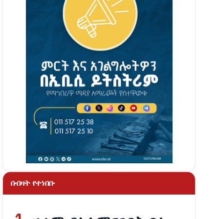
በብዛት የተነበቡ