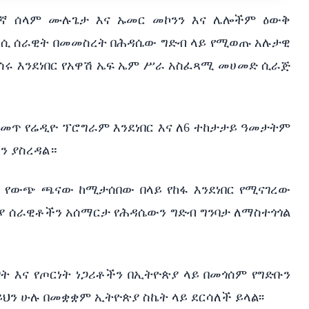
ጠኛ ሰላም ሙሉጌታ እና ኡመር መኮንን እና ሌሎችም ዕውቅ
ሲ ሰራዊት በመመስረት በሕዳሴው ግድብ ላይ የሚወጡ አሉታዊ
ሩ እንደነበር የአዋሽ ኤፍ ኤም ሥራ አስፈጻሚ መሀመድ ሲራጅ
ሚደመጥ የሬዲዮ ፕሮግራም እንደነበር እና ለ6 ተከታታይ ዓመታትም
ን ያስረዳል።
 የውጭ ጫናው ከሚታሰበው በላይ የከፋ እንደነበር የሚናገረው
ያ ሰራዊቶችን አሰማርታ የሕዳሴውን ግድብ ግንባታ ለማስተጎጎል
 እና የጦርነት ነጋሪቶችን በኢትዮጵያ ላይ በመጎሰም የግድቡን
 ይህን ሁሉ በመቋቋም ኢትዮጵያ ስኬት ላይ ደርሳለች ይላል፡፡