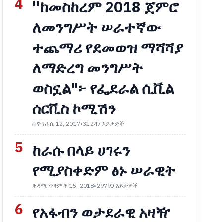
4
"ከመስከረም 2018 ጀምሮ
ለመንግሥት ሠራተኛው
ተጨማሪ የደመወዝ ማሻሻያ
ለማድረግ መንግሥት
ወስኗል"፦ የፌደራል ሲቪል
ሰርቪስ ኮሚሽን
ሰኞ ነሐሴ 12, 2017
•
31247 እይታዎች
5
ከራሱ በላይ ሀገሩን
የሚያስቀድም ፅኑ ሠራዊት
ቅዳሜ ጥቅምት 15, 2018
•
29790 እይታዎች
6
የአፋብን ወታደራዊ አዛዥ