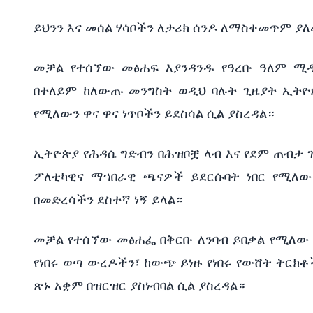
ይህንን እና መሰል ሃሳቦችን ለታሪክ ሰንዶ ለማስቀመጥም ያለ
መቻል የተሰኘው መፅሐፍ እያንዳንዱ የዓረቡ ዓለም ሚዲ
በተለይም ከለውጡ መንግስት ወዲህ ባሉት ጊዜያት ኢትዮ
የሚለውን ዋና ዋና ነጥቦችን ይደስሳል ሲል ያስረዳል።
ኢትዮጵያ የሕዳሴ ግድብን በሕዝቦቿ ላብ እና የደም ጠብታ
ፖለቲካዊና ማኀበራዊ ጫናዎች ይደርሱባት ነበር የሚለው
በመድረሳችን ደስተኛ ነኝ ይላል።
መቻል የተሰኘው መፅሐፌ በቅርቡ ለንባብ ይበቃል የሚለው
የነበሩ ወጣ ውረዶችን፣ ከውጭ ይነዙ የነበሩ የውሸት ትርክቶ
ጽኑ አቋም በዝርዝር ያስነብባል ሲል ያስረዳል።