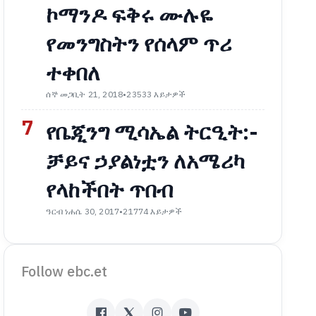
ኮማንዶ ፍቅሩ ሙሉዬ
የመንግስትን የሰላም ጥሪ
ተቀበለ
ሰኞ መጋቢት 21, 2018
•
23533 እይታዎች
7
የቤጂንግ ሚሳኤል ትርዒት:-
ቻይና ኃያልነቷን ለአሜሪካ
የላከችበት ጥበብ
ዓርብ ነሐሴ 30, 2017
•
21774 እይታዎች
Follow ebc.et