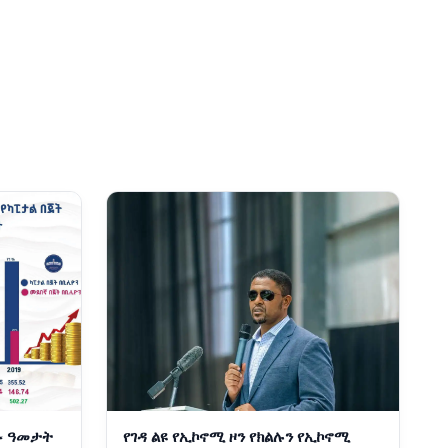
ፉ ዓመታት
የገዳ ልዩ የኢኮኖሚ ዞን የክልሉን የኢኮኖሚ