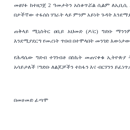
መፅሃፉ ከተዘጋጀ 2 ዓመታትን አስቆጥሯል ሲልም ለኢቢሲ ዶ
በታችኛው ተፋሰስ ሃገራት ላይ ምንም አይነት ጉዳት እንደማ
ጠቅላይ ሚኒስትር ዐቢይ አህመድ (ዶ/ር) ግድቡ ማን
እንደሚያደርግ የመሪነት ጥበብ በተሞላበት መንገድ እውነታው
የሕዳሴው ግድብ ተገንብቶ በስኬት መጠናቀቁ ኢትዮጵያ 
አሳይታለች ፣ግድቡ ለልጆቻችን ተስፋን እና ብርሃንን ይፈነ
በመሀመድ ፊጣሞ