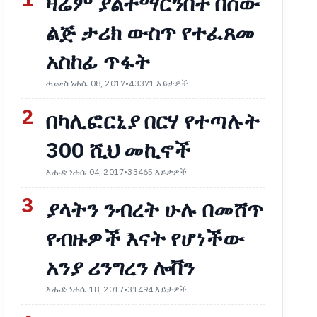
1
ዛሬም ያልተማርንበት በሰው
ልጅ ታሪክ ውስጥ የተፈጸመ
አስከፊ ጥፋት
ሓሙስ ነሐሴ 08, 2017
•
43371 እይታዎች
2
በካሊፎርኒያ በርሃ የተጣሉት
300 ሺህ መኪኖች
እሑድ ነሐሴ 04, 2017
•
33465 እይታዎች
3
ያላትን ንብረት ሁሉ በመሸጥ
የብዙዎች እናት የሆነችው
አንያ ሪንግረን ሎቨን
እሑድ ነሐሴ 18, 2017
•
31494 እይታዎች