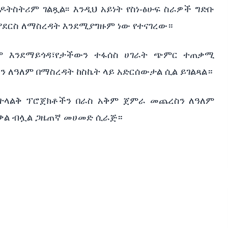
ትስትሪም ገልጿል፡፡ እንዲህ አይነት የስነ-ፅሁፍ ስራዎች ግድቡ
ያደርስ ለማስረዳት እንደሚያግዙም ነው የተናገረው።
ንም እንደማይጎዳ፣የታችውን ተፋሰስ ሀገራት ጭምር ተጠቃሚ
ን ለዓለም በማስረዳት ከስኬት ላይ አድርሰውታል ሲል ይገልጻል።
ትላልቅ ፕሮጀክቶችን በራስ አቅም ጀምራ መጨረስን ለዓለም
ጥቃል ብሏል ጋዜጠኛ መሀመድ ሲራጅ።