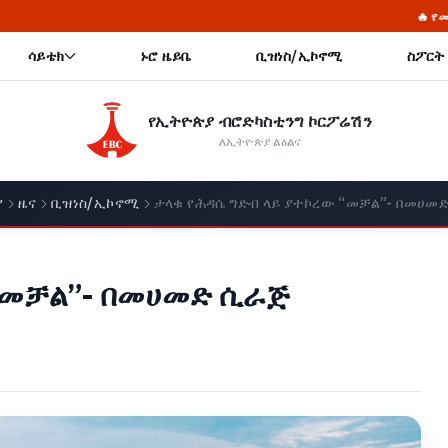
🔥 የመከላከያ ሠራዊት ፋውንዴሽ
ሳይቴክ
ኑሮ ዜይቤ
ቢዝነስ/ኢኮኖሚ
ስፖርት
የኢትዮጵያ ብሮድካስቲንግ ኮርፖሬሽን
ለኢትዮጵያ ልዕልና
ያ
ዜና
ቢዝነስ/ኢኮኖሚ
ታላቁ የሕዳሴ ግድብ ላይ ያተኮረው “መቻል”- በመሀመ
“መቻል”- በመሀመድ ሲራጅ