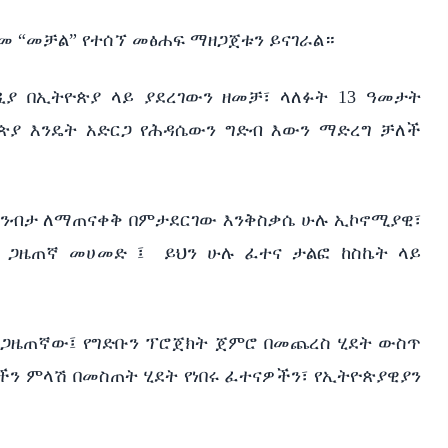
መ “መቻል” የተሰኘ መፅሐፍ ማዘጋጀቱን ይናገራል።
ያ በኢትዮጵያ ላይ ያደረገውን ዘመቻ፣ ላለፉት 13 ዓመታት
ጵያ እንዴት አድርጋ የሕዳሴውን ግድብ እውን ማድረግ ቻለች
 ገንብታ ለማጠናቀቅ በምታደርገው እንቅስቃሴ ሁሉ ኢኮኖሚያዊ፣
 ጋዜጠኛ መሀመድ ፤
ይህን ሁሉ ፈተና ታልፎ ከስኬት ላይ
 ጋዜጠኛው፤ የግድቡን ፕሮጀክት ጀምሮ በመጨረስ ሂደት ውስጥ
ችን ምላሽ በመስጠት ሂደት የነበሩ ፈተናዎችን፣ የኢትዮጵያዊያን