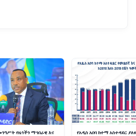
መንግሥት የዜጎችን ማኅበራዊ እና
የአዲስ አበባ ከተማ አስተዳደር ያለ