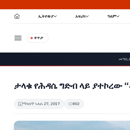
ኢትዮጵያ
አፍሪካ
ዓለም
ቀጥታ
መግቢ
ታላቁ የሕዳሴ ግድብ ላይ ያተኮረው 
ማክሰኞ ነሐሴ 27, 2017
802