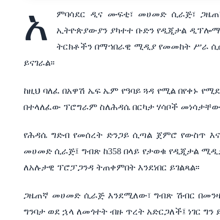
አ
ምባሳደር ዲና ሙፍቲ፣ መሀመድ ሲራጅ፣ ጋዜ
ኢትዮጵያውያን ያካተተ ቡድን የዲጂታል ዲፕሎማ
ትርክቶችን በማኀበራዊ ሚዲያ የመመከት ሥራ ሲሰ
ይናገራል፡፡
ከዚህ ባለፈ በአዋሽ ኤፍ ኤም የዓባይ ጓዳ የሚል በየቀኑ የ
በተላለፈው ፕሮግራም ስለሕዳሴ በርካታ ሃሳቦች መነሳታቸው
የሕዳሴ ግድብ የመሰረት ድንጋይ ሲጣል ጀምሮ የውስጥ እና
መሀመድ ሲራጅ፤ ግብጽ ከ358 በላይ የታወቁ የዲጂታል ሚዲ
ለአሉታዊ ፕሮፓጋንዳ ትጠቀምበት እንደነበር ይገልጻል፡፡
ጋዜጠኛ መሀመድ ሲራጅ እንደሚለው፣ ግብጽ ሽብር በመንዛት
ግንባታ ወደ ኋላ ለመጎተት ብዙ ጥረት አድርጋለች፤ ነገር ግን