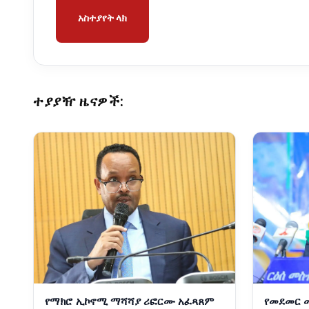
አስተያየት ላክ
ተያያዥ ዜናዎች:
የማክሮ ኢኮኖሚ ማሻሻያ ሪፎርሙ አፈጻጸም
የመደመር 