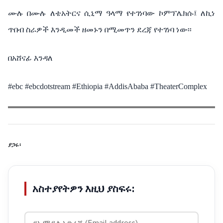
ሙሉ በሙሉ ለቴአትርና ሲኒማ ዓላማ የተገነባው ኮምፕሌክሱ፤ ለኪነ
ጥበብ ስራዎች እንዲመች ዘመኑን በሚመጥን ደረጃ የተገነባ ነው፡፡
በአሸናፊ እንዳለ
#ebc #ebcdotstream #Ethiopia #AddisAbaba #TheaterComplex
ያጋሩ፡
አስተያየትዎን እዚህ ያስፍሩ: