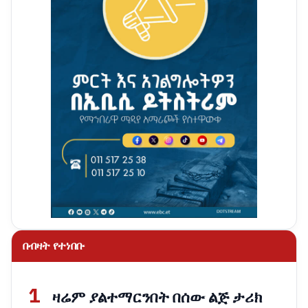
በብዛት የተነበቡ
1
ዛሬም ያልተማርንበት በሰው ልጅ ታሪክ