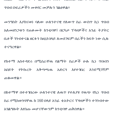
ጥበብ ስፍራዎችን መቀየር መቻሉን ገልፀዋል፡፡
መንግስት እያከናወነ ባለው ሁለንተናዊ የለውጥ ስራ ውስጥ ኪነ ጥበብ
አለመዘንጋቱን የጠቆሙት ከንቲባዋ፤ በርካታ ፕላዛዎችና አንፊ ትያትር
ቤቶች ገንብተናል ዘርፉን ከዚህ በላይ ለመደገፍም በራችን ክፍት ነው ሲሉ
ተናግረዋል፡፡
የከተማ አስተዳደሩ በሚሰራቸዉ የልማት ስራዎች ሁሉ ኪነ ጥበብን
አበይት የትኩረት አቅጣጫዉ አድርጎ እየተገበረ እንደሚገኝም
ጠቁመዋል።
በከተማዋ በተተገበረው ሁለንተናዊ ለዉጥ የተለያዩ የዉጭ የኪነ ጥበብ
ስራ የሚከወንባቸዉ ከ 160 በላይ አንፊ ቴአትርና ፕላዛዎችን ተገንብተው
አገልግሎት እየሰጡ መሆናቸውንም ከንቲባዋ ጠቅሰዋል።