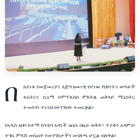
በ
አይነቱ የመጀመሪያና እጅግ ዘመናዊ የሆነዉ የህፃናትና ወጣቶች
ቴአትርና ሲኒማ ኮምፕሌክስ ምክትል ጠቅላይ ሚኒስትር
ተመስገን ጥሩነህ በተገኙበት ተመርቋል፡፡
የአዲስ አበባ ከተማ ከንቲባ አዳነች አቤቤ በዚሁ ወቅት፤ ጥያቄን አዳምጦ
ተገቢ ምላሽ መስጠት የመንግስታችን መገለጫ ሆኗል ብለዋል፡፡