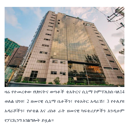
ዛሬ የተመረቀው የህፃናትና ወጣቶች ቴአትርና ሲኒማ ኮምፕሌክስ ባለ14
ወለል ህንፃ፣ 2 ዘመናዊ ሲኒማ ቤቶችን፣ የቴአትር አዳራሽ፣ 3 የተለያዩ
አዳራሾችን፣ የሆቴል እና ሪስቶ ራት ዘመናዊ ካፍቴሪያዎችን እንዲሁም
የፓርኪንግ አገልግሎት ይዟል።