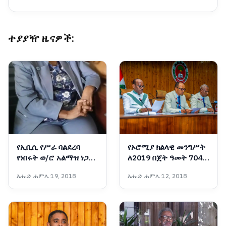
ተያያዥ ዜናዎች:
የኢቢሲ የሥራ ባልደረባ
የኦሮሚያ ክልላዊ መንግሥት
የነበሩት ወ/ሮ አልማዝ ነጋሽ
ለ2019 በጀት ዓመት 704
ሥርዓተ ቀብር ተፈጸመ
ቢሊዮን ብር በጀት አጸደቀ
እሑድ ሐምሌ 19, 2018
እሑድ ሐምሌ 12, 2018