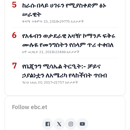
5
ከራሱ በላይ ሀገሩን የሚያስቀድም ፅኑ
ሠራዊት
ቅዳሜ ጥቅምት 15, 2018
•
29775 እይታዎች
6
የአፋብን ወታደራዊ አዛዥ ኮማንዶ ፍቅሩ
ሙሉዬ የመንግስትን የሰላም ጥሪ ተቀበለ
ሰኞ መጋቢት 21, 2018
•
23484 እይታዎች
7
የቤጂንግ ሚሳኤል ትርዒት:- ቻይና
ኃያልነቷን ለአሜሪካ የላከችበት ጥበብ
ዓርብ ነሐሴ 30, 2017
•
21757 እይታዎች
Follow ebc.et