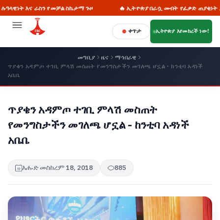
 ራስን የመቻል ስኬታማ ጉዞ
🔥 ኢትዮጵያ በራሷ መብት የፈቃድ ጠያቂነት ታሪክ የላትም
ቀጥታ
ኢትዮጵያ እየመከረች ነው!
መግቢያ
ዜና
ማኅበራዊ
ጥያቄን አዳምጦ ተገቢ ምላሽ መስጠት የመንግስታችን መገለጫ ሆኗል - ከንቲባ አዳነች
አቤቤ
ጥያቄን አዳምጦ ተገቢ ምላሽ መስጠት
የመንግስታችን መገለጫ ሆኗል - ከንቲባ አዳነች
አቤቤ
እሑድ መስከረም 18, 2018
885