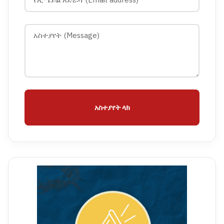
አስተያየት ላክ