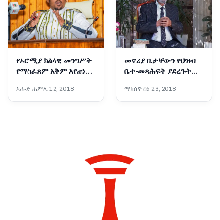
የኦሮሚያ ክልላዊ መንግሥት
መኖሪያ ቤታቸውን የህዝብ
የማስፈጸም አቅም እየጠነከረ
ቤተ-መጻሕፍት ያደረጉት
መጥቷል - አቶ ሽመልስ
አዛውንት
እሑድ ሐምሌ 12, 2018
ማክሰኞ ሰኔ 23, 2018
አብዲሳ