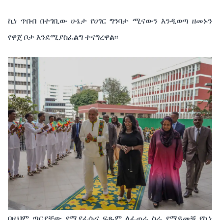
ኪነ ጥበብ በተገቢው ሁኔታ የሀገር ግንባታ ሚናውን እንዲወጣ ዘመኑን
የዋጀ ቦታ እንደሚያስፈልግ ተናግረዋል፡፡
በዚህም ጣርያቸው የሚያፈሱና ፍጹም ለፈጠራ ስራ የማይመቹ የኪነ