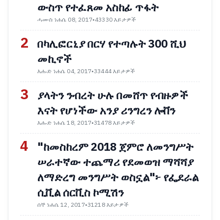
ውስጥ የተፈጸመ አስከፊ ጥፋት
ሓሙስ ነሐሴ 08, 2017
•
43330 እይታዎች
2
በካሊፎርኒያ በርሃ የተጣሉት 300 ሺህ
መኪኖች
እሑድ ነሐሴ 04, 2017
•
33444 እይታዎች
3
ያላትን ንብረት ሁሉ በመሸጥ የብዙዎች
እናት የሆነችው አንያ ሪንግረን ሎቨን
እሑድ ነሐሴ 18, 2017
•
31478 እይታዎች
4
"ከመስከረም 2018 ጀምሮ ለመንግሥት
ሠራተኛው ተጨማሪ የደመወዝ ማሻሻያ
ለማድረግ መንግሥት ወስኗል"፦ የፌደራል
ሲቪል ሰርቪስ ኮሚሽን
ሰኞ ነሐሴ 12, 2017
•
31218 እይታዎች