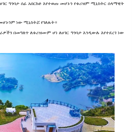
ለሀገር ግንባታ ሰፊ አበርክቶ እየተወጡ መሆኑን የቱሪዝም ሚኒስትር ሰላማዊት
 መሆኑንም ነው ሚኒስትሯ የገለጹት።
ራዎችን በመግለጥ ለቱሪዝሙም ሆነ ለሀገር ግንባታ እንዲውሉ እየተደረገ ነው