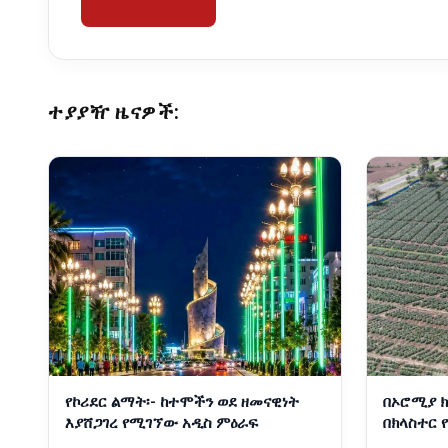
ተያያዥ ዜናዎች:
የኮሪደር ልማት፡- ከተሞችን ወደ ዘመናዊነት
በኦሮሚያ ክ
እያሸጋገረ የሚገኘው አዲስ ምዕራፍ
በክላስተር 