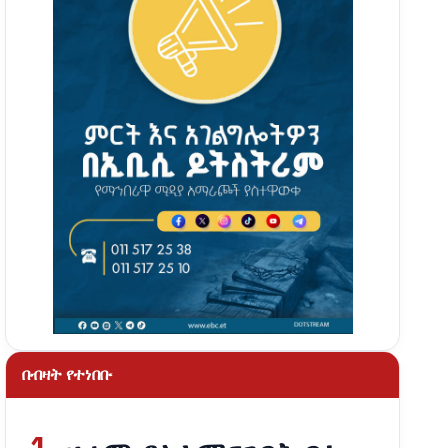
በብዛት የተነበቡ