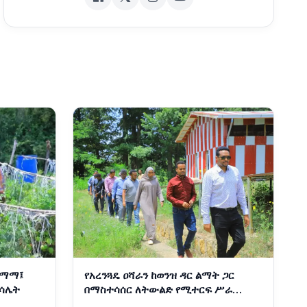
 ማማ፤
የአረንጓዴ ዐሻራን ከወንዝ ዳር ልማት ጋር
ምሳሌት
በማስተሳሰር ለትውልድ የሚተርፍ ሥራ
እየተከናወነ ነው፡- ርዕሰ መስተዳድር ኦርዲን