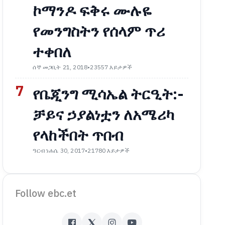
ኮማንዶ ፍቅሩ ሙሉዬ
የመንግስትን የሰላም ጥሪ
ተቀበለ
ሰኞ መጋቢት 21, 2018
•
23557 እይታዎች
7
የቤጂንግ ሚሳኤል ትርዒት:-
ቻይና ኃያልነቷን ለአሜሪካ
የላከችበት ጥበብ
ዓርብ ነሐሴ 30, 2017
•
21780 እይታዎች
Follow ebc.et