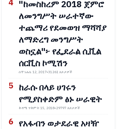
4
"ከመስከረም 2018 ጀምሮ
ለመንግሥት ሠራተኛው
ተጨማሪ የደመወዝ ማሻሻያ
ለማድረግ መንግሥት
ወስኗል"፦ የፌደራል ሲቪል
ሰርቪስ ኮሚሽን
ሰኞ ነሐሴ 12, 2017
•
31261 እይታዎች
5
ከራሱ በላይ ሀገሩን
የሚያስቀድም ፅኑ ሠራዊት
ቅዳሜ ጥቅምት 15, 2018
•
29797 እይታዎች
6
የአፋብን ወታደራዊ አዛዥ