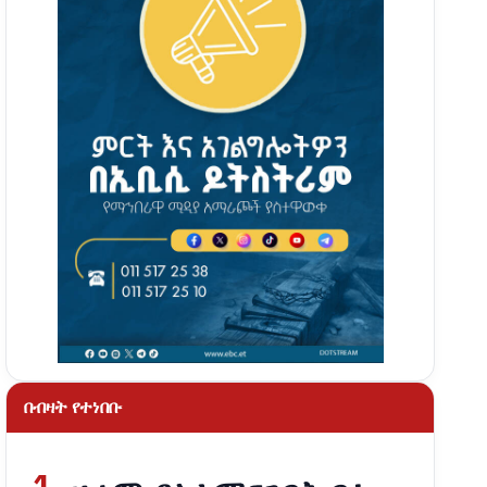
በብዛት የተነበቡ