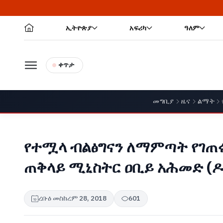
ኢትዮጵያ
አፍሪካ
ዓለም
ቀጥታ
መግቢያ
ዜና
ልማት
የተሟላ ብልፅግናን ለማምጣት የገጠሩን
ጠቅላይ ሚኒስትር ዐቢይ አሕመድ (ዶ
ረቡዕ መስከረም 28, 2018
601