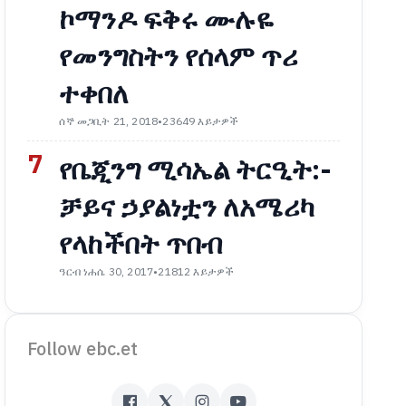
ኮማንዶ ፍቅሩ ሙሉዬ
የመንግስትን የሰላም ጥሪ
ተቀበለ
ሰኞ መጋቢት 21, 2018
•
23649 እይታዎች
7
የቤጂንግ ሚሳኤል ትርዒት:-
ቻይና ኃያልነቷን ለአሜሪካ
የላከችበት ጥበብ
ዓርብ ነሐሴ 30, 2017
•
21812 እይታዎች
Follow ebc.et