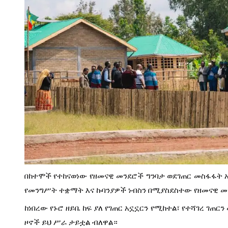
በከተሞች የተከናወነው የዘመናዊ መንደሮች ግንባታ ወደገጠር መስፋፋት አ
የመንግሥት ተቋማት እና ኩባንያዎች ነብስን በሚያስደስተው የዘመናዊ መን
ከነበረው የኑሮ ዘይቤ ከፍ ያለ የገጠር አኗኗርን የሚከተል፣ የተሻገረ ገጠ
ዞኖች ይህ ሥራ ታይቷል ብለዋል።