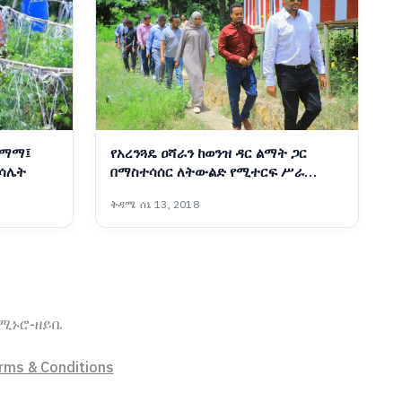
 ማማ፤
የአረንጓዴ ዐሻራን ከወንዝ ዳር ልማት ጋር
ምሳሌት
በማስተሳሰር ለትውልድ የሚተርፍ ሥራ
እየተከናወነ ነው፡- ርዕሰ መስተዳድር ኦርዲን
ቅዳሜ ሰኔ 13, 2018
በድሪ
ኖሚ
ኑሮ-ዘይቤ
rms & Conditions