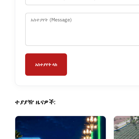
አስተያየት ላክ
ተያያዥ ዜናዎች: