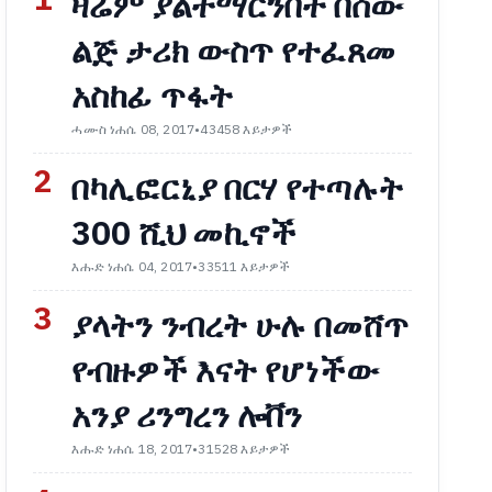
1
ዛሬም ያልተማርንበት በሰው
ልጅ ታሪክ ውስጥ የተፈጸመ
አስከፊ ጥፋት
ሓሙስ ነሐሴ 08, 2017
•
43458 እይታዎች
2
በካሊፎርኒያ በርሃ የተጣሉት
300 ሺህ መኪኖች
እሑድ ነሐሴ 04, 2017
•
33511 እይታዎች
3
ያላትን ንብረት ሁሉ በመሸጥ
የብዙዎች እናት የሆነችው
አንያ ሪንግረን ሎቨን
እሑድ ነሐሴ 18, 2017
•
31528 እይታዎች