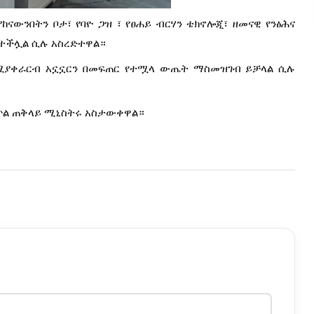
ከናውንበትን ቦታ፣ የባዮ ጋዝ ፣ የፀሐይ ብርሃን ቴክኖሎጂ፣ ዘመናዊ የንፅሕና
 ተችሏል ሲሉ አስረድተዋል።
 የሚያቀራርብ አኗኗርን በመፍጠር የተሟላ ውጤት ማስመዝገብ ይቻላል ሲሉ
ቀጥል ጠቅላይ ሚኒስትሩ አስታውቀዋል።