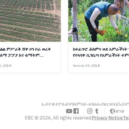
ልል ምሥራቅ ሸዋ ዞን ቦራ ወረዳ
ከተፈጥሮ ሕክምና ወደ አምራችነት
የለማ ፓፓያ እና ቲማትም
የሃላባዋ ሲንቢጣ የአምራችነት ተ
(በምሥል) 📷የኦሮሚያ ክልል ኮሙኒኬሽን ቢሮ
, 2018
ዓርብ ሰኔ 19, 2018
ኢትዮጵያ
ፖለቲካ
ዓለም
ሳይ-ቴክ
አፍሪካ
ቢዝነስ/ኢኮ
ቋንቋ
EBC © 2026, All rights reserved.
Privacy Notice
Te