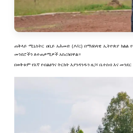
ጠቅላይ ሚኒስትር ዐቢይ አሕመድ (ዶ/ር) በማዕከላዊ ኢትዮጵያ ክልል የ
መንደሮችን ለተጠቃሚዎች አስረክበዋል።
በወቅቱም የእኛ የብልፅግና ትርክት እያንዳንዱን ዜጋ፣ ቤተሰብ እና መንደር