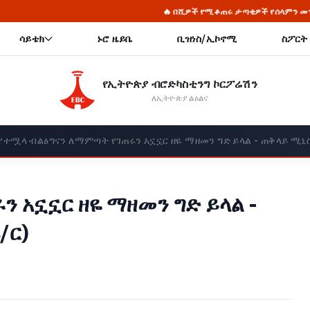
🔥 በሺዎች የሚቆጠሩ ታጣቂዎች የሰላምን መንገድ መርጠው ወደ ኅብረተሰቡ እየተቀላቀ
ሳይቴክ
ኑሮ ዜይቤ
ቢዝነስ/ኢኮኖሚ
ስፖርት
የኢትዮጵያ ብሮድካስቲንግ ኮርፖሬሽን
ለኢትዮጵያ ልዕልና
የተሟላ ብልፅግናን ለማምጣት የገጠሩን አኗኗር ዘዬ ማዘመን ግድ ይላል - ጠቅላይ ሚኒስ
 አኗኗር ዘዬ ማዘመን ግድ ይላል -
/ር)