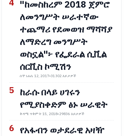
4
"ከመስከረም 2018 ጀምሮ
ለመንግሥት ሠራተኛው
ተጨማሪ የደመወዝ ማሻሻያ
ለማድረግ መንግሥት
ወስኗል"፦ የፌደራል ሲቪል
ሰርቪስ ኮሚሽን
ሰኞ ነሐሴ 12, 2017
•
31302 እይታዎች
5
ከራሱ በላይ ሀገሩን
የሚያስቀድም ፅኑ ሠራዊት
ቅዳሜ ጥቅምት 15, 2018
•
29836 እይታዎች
6
የአፋብን ወታደራዊ አዛዥ