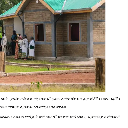
ለበት ያሉት ጠቅላይ ሚኒስትሩ፤ ይህን ለማሳካት በጎ ፈቃደኞች፣ ባለሃብቶች፣
ደር ግንባታ ሊሳተፉ እንደሚገባ ገልጸዋል።
ርን መፍጠር አለብን የሚል ትልም ነበረን፤ ዘንድሮ በማዕከላዊ ኢትዮጵያ አምስቱም