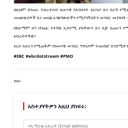
በዚህም ለገጠሩ ኅብረተሰብ ዘመናዊ የእንስሳት እርባታ እና እርሻ የሚያ
መጠበቂያዎች እና መሰል አገልግሎቶችን የሚያገኝበትን መንደር መገንባት
በከተማም ሆነ በገጠር የተሻለ ኢኮኖሚ ያላቸውን እና እጅ አጠሩን
አስረድተዋል።
አርሶ አደሩን የሚጠቅም የዘመናዊ መንደር ግንባታም ተጠናክሮ እንደሚ
#EBC
#ebcdotstream
#PMO
ያጋሩ፡
አስተያየትዎን እዚህ ያስፍሩ: