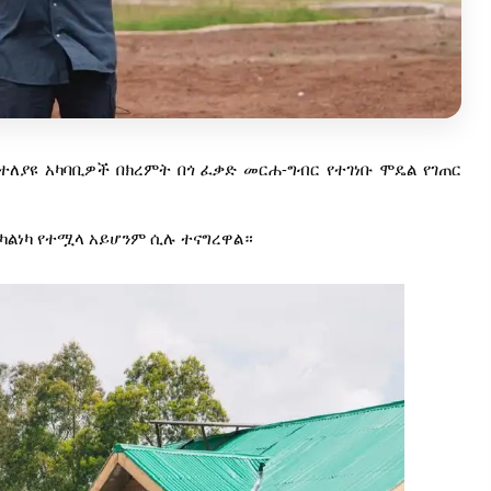
ተለያዩ አካባቢዎች በክረምት በጎ ፈቃድ መርሐ-ግብር የተገነቡ ሞዴል የገጠር
 ካልነካ የተሟላ አይሆንም ሲሉ ተናግረዋል።