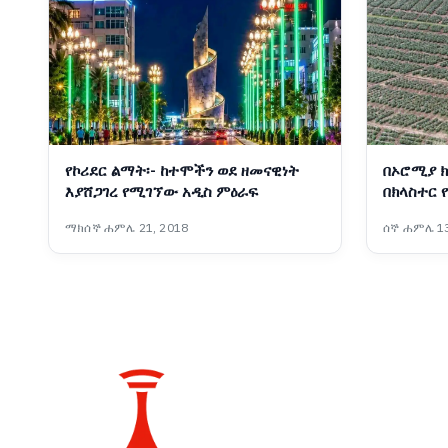
የኮሪደር ልማት፡- ከተሞችን ወደ ዘመናዊነት
በኦሮሚያ ክ
እያሸጋገረ የሚገኘው አዲስ ምዕራፍ
በክላስተር 
ማክሰኞ ሐምሌ 21, 2018
ሰኞ ሐምሌ 13