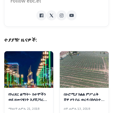
Follow ebc.et
ተያያዥ ዜናዎች:
የኮሪደር ልማት፡- ከተሞችን
በኦሮሚያ ክልል ምሥራቅ
ወደ ዘመናዊነት እያሸጋገረ
ሸዋ ዞን ቦራ ወረዳ በክላስተር
የሚገኘው አዲስ ምዕራፍ
የለማ ፓፓያ እና ቲማትም
ማክሰኞ ሐምሌ 21, 2018
ሰኞ ሐምሌ 13, 2018
(በምሥል) 📷የኦሮሚያ ክልል