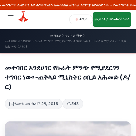
ት ሌብነትን እና ሕገወጥነትን ለመከላከል ጠንካራ እርምጃ እየወሰደ ነው - የመንግሥት ኮሙኒኬሽን 
ቀጥታ
ኢትዮጵያ እየመከረች ነው!
መግቢያ
ዜና
ልማት
መተባበር እንደሀገር የኩራት ምንጭ የሚያደርገን ተግባር ነው፡ -ጠቅላይ ሚኒስትር ዐቢይ
አሕመድ (ዶ/ር)
መተባበር እንደሀገር የኩራት ምንጭ የሚያደርገን
ተግባር ነው፡ -ጠቅላይ ሚኒስትር ዐቢይ አሕመድ (ዶ/
ር)
ሓሙስ መስከረም 29, 2018
548