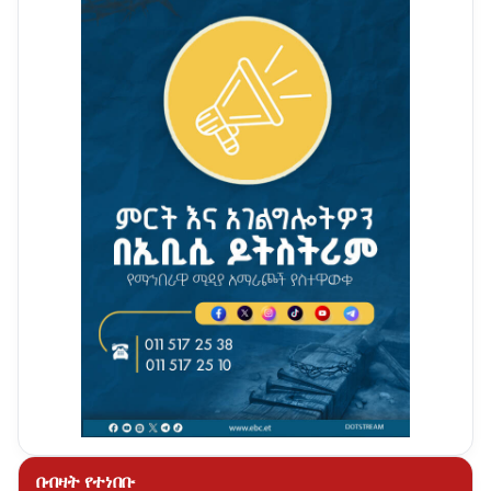
በብዛት የተነበቡ