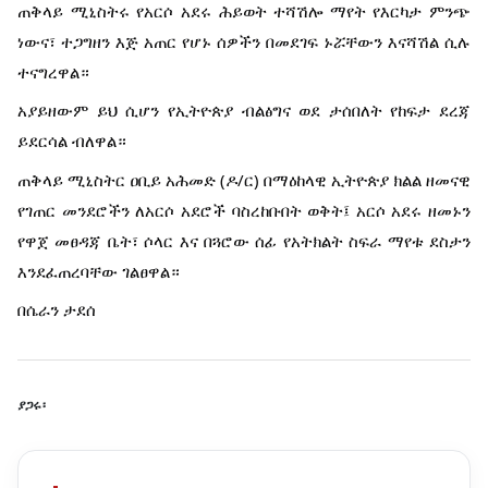
ጠቅላይ ሚኒስትሩ የአርሶ አደሩ ሕይወት ተሻሽሎ ማየት የእርካታ ምንጭ
ነውና፣ ተጋግዘን እጅ አጠር የሆኑ ሰዎችን በመደገፍ ኑሯቸውን እናሻሽል ሲሉ
ተናግረዋል።
አያይዘውም ይህ ሲሆን የኢትዮጵያ ብልፅግና ወደ ታሰበለት የከፍታ ደረጃ
ይደርሳል ብለዋል።
ጠቅላይ ሚኒስትር ዐቢይ አሕመድ (ዶ/ር) በማዕከላዊ ኢትዮጵያ ክልል ዘመናዊ
የገጠር መንደሮችን ለአርሶ አደሮች ባስረከቡበት ወቅት፤ አርሶ አደሩ ዘመኑን
የዋጀ መፀዳጃ ቤት፣ ሶላር እና በጓሮው ሰፊ የአትክልት ስፍራ ማየቱ ደስታን
እንደፈጠረባቸው ገልፀዋል።
በሴራን ታደሰ
ያጋሩ፡