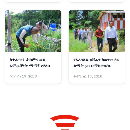
ኮሙኒኬሽን ቢሮ
ከተፈጥሮ ሕክምና ወደ
የአረንጓዴ ዐሻራን ከወንዝ ዳር
አምራችነት ማማ፤ የሃላባዋ
ልማት ጋር በማስተሳሰር
ሲንቢጣ የአምራችነት
ለትውልድ የሚተርፍ ሥራ
ዓርብ ሰኔ 19, 2018
ቅዳሜ ሰኔ 13, 2018
ተምሳሌት
እየተከናወነ ነው፡- ርዕሰ
መስተዳድር ኦርዲን በድሪ