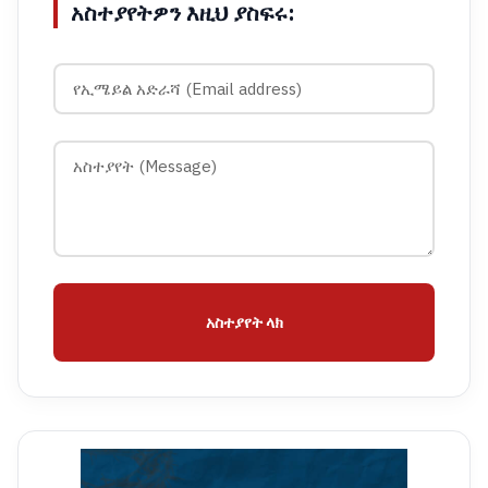
አስተያየትዎን እዚህ ያስፍሩ:
አስተያየት ላክ