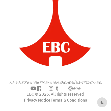
ኢትዮጵያ
ፖለቲካ
ዓለም
ሳይ-ቴክ
አፍሪካ
ቢዝነስ/ኢኮኖሚ
ኑሮ-ዘይቤ
ቋንቋ
EBC © 2026, All rights reserved.
Privacy Notice
Terms & Conditions
Dark