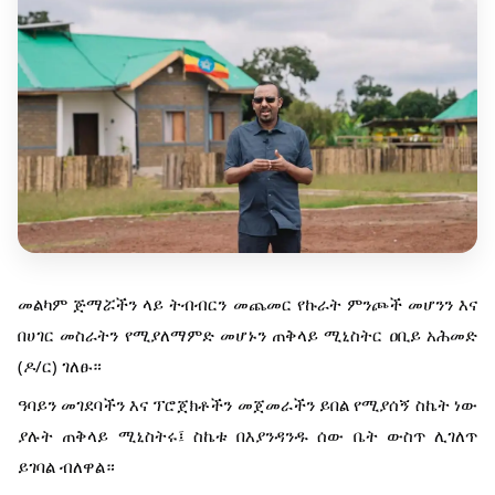
መልካም ጅማሯችን ላይ ትብብርን መጨመር የኩራት ምንጮች መሆንን እና
በሀገር መስራትን የሚያለማምድ መሆኑን ጠቅላይ ሚኒስትር ዐቢይ አሕመድ
(ዶ/ር) ገለፁ።
ዓባይን መገደባችን እና ፕሮጀክቶችን መጀመራችን ይበል የሚያሰኝ ስኬት ነው
ያሉት ጠቅላይ ሚኒስትሩ፤ ስኬቱ በእያንዳንዱ ሰው ቤት ውስጥ ሊገለጥ
ይገባል ብለዋል።