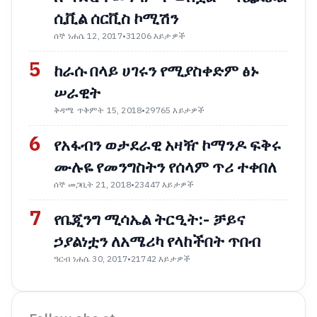
ሲቪል ሰርቪስ ኮሚሽን
ሰኞ ነሐሴ 12, 2017
•
31206 እይታዎች
5
ከራሱ በላይ ሀገሩን የሚያስቀድም ፅኑ
ሠራዊት
ቅዳሜ ጥቅምት 15, 2018
•
29765 እይታዎች
6
የአፋብን ወታደራዊ አዛዥ ኮማንዶ ፍቅሩ
ሙሉዬ የመንግስትን የሰላም ጥሪ ተቀበለ
ሰኞ መጋቢት 21, 2018
•
23447 እይታዎች
7
የቤጂንግ ሚሳኤል ትርዒት:- ቻይና
ኃያልነቷን ለአሜሪካ የላከችበት ጥበብ
ዓርብ ነሐሴ 30, 2017
•
21742 እይታዎች