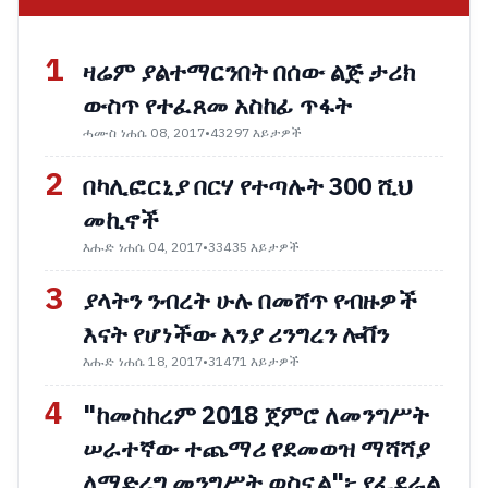
1
ዛሬም ያልተማርንበት በሰው ልጅ ታሪክ
ውስጥ የተፈጸመ አስከፊ ጥፋት
ሓሙስ ነሐሴ 08, 2017
•
43297 እይታዎች
2
በካሊፎርኒያ በርሃ የተጣሉት 300 ሺህ
መኪኖች
እሑድ ነሐሴ 04, 2017
•
33435 እይታዎች
3
ያላትን ንብረት ሁሉ በመሸጥ የብዙዎች
እናት የሆነችው አንያ ሪንግረን ሎቨን
እሑድ ነሐሴ 18, 2017
•
31471 እይታዎች
4
"ከመስከረም 2018 ጀምሮ ለመንግሥት
ሠራተኛው ተጨማሪ የደመወዝ ማሻሻያ
ለማድረግ መንግሥት ወስኗል"፦ የፌደራል