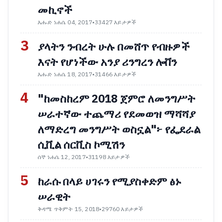
መኪኖች
እሑድ ነሐሴ 04, 2017
•
33427 እይታዎች
3
ያላትን ንብረት ሁሉ በመሸጥ የብዙዎች
እናት የሆነችው አንያ ሪንግረን ሎቨን
እሑድ ነሐሴ 18, 2017
•
31466 እይታዎች
4
"ከመስከረም 2018 ጀምሮ ለመንግሥት
ሠራተኛው ተጨማሪ የደመወዝ ማሻሻያ
ለማድረግ መንግሥት ወስኗል"፦ የፌደራል
ሲቪል ሰርቪስ ኮሚሽን
ሰኞ ነሐሴ 12, 2017
•
31198 እይታዎች
5
ከራሱ በላይ ሀገሩን የሚያስቀድም ፅኑ
ሠራዊት
ቅዳሜ ጥቅምት 15, 2018
•
29760 እይታዎች