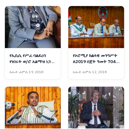
የኢቢሲ የሥራ ባልደረባ
የኦሮሚያ ክልላዊ መንግሥት
የነበሩት ወ/ሮ አልማዝ ነጋሽ
ለ2019 በጀት ዓመት 704
ሥርዓተ ቀብር ተፈጸመ
ቢሊዮን ብር በጀት አጸደቀ
እሑድ ሐምሌ 19, 2018
እሑድ ሐምሌ 12, 2018