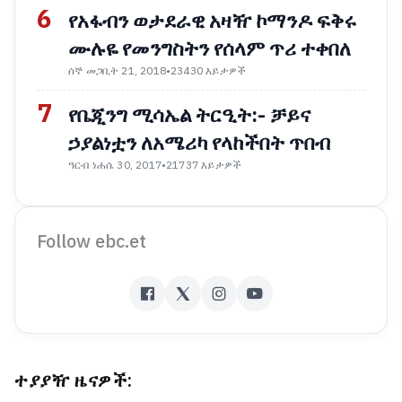
6
የአፋብን ወታደራዊ አዛዥ ኮማንዶ ፍቅሩ
ሙሉዬ የመንግስትን የሰላም ጥሪ ተቀበለ
ሰኞ መጋቢት 21, 2018
•
23430 እይታዎች
7
የቤጂንግ ሚሳኤል ትርዒት:- ቻይና
ኃያልነቷን ለአሜሪካ የላከችበት ጥበብ
ዓርብ ነሐሴ 30, 2017
•
21737 እይታዎች
Follow ebc.et
ተያያዥ ዜናዎች: