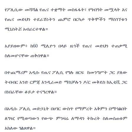
የፖሊሲው መሻሻል የጤና ተቋማት መስፋፋት፣ የግብዓት መሟላት እና
የጤና መድህን ተደራሽነትን ጨምሮ በርካታ ጥቅሞችን ማስገኘቱን
ሚኒስትሯ አብራርተዋል።
አያይዘውም፥ ከ60 ሚሊዮን በላይ ዜጎች የጤና መድህን ተጠቃሚ
ስለመሆናቸው ጠቅሰዋል።
በተጨማሪም አዲሱ የጤና ፖሊሲ የግሉ ዘርፍ ከመንግሥት ጋር ያለው
ትብብር አንድ ርምጃ እንዲራመድ ማስቻሉን ዶ/ር መቅደስ ከኢቲቪ ጋር
በነበራቸው ቆይታ ተናግረዋል።
በአዲሱ ፖሊሲ መድኃኒት በሀገር ውስጥ የማምረት አቅምን በማጎልበት
ለግዢ የሚወጣውን የውጭ ምንዛሬ ለማዳን ትኩረት ስለመሰጠቱም
አክለው ገልጸዋል።