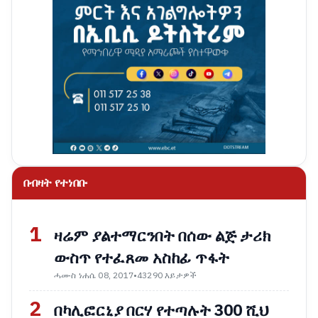
በብዛት የተነበቡ
1
ዛሬም ያልተማርንበት በሰው ልጅ ታሪክ
ውስጥ የተፈጸመ አስከፊ ጥፋት
ሓሙስ ነሐሴ 08, 2017
•
43290 እይታዎች
2
በካሊፎርኒያ በርሃ የተጣሉት 300 ሺህ