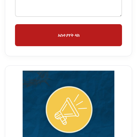
አስተያየት ላክ