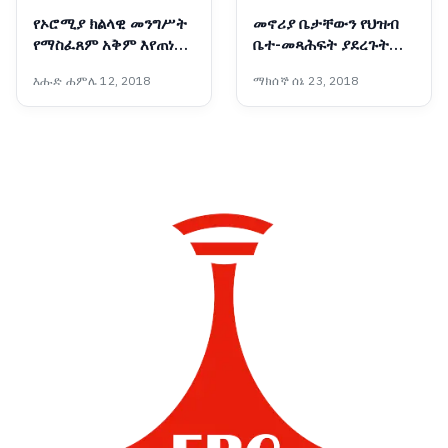
የኦሮሚያ ክልላዊ መንግሥት
መኖሪያ ቤታቸውን የህዝብ
የማስፈጸም አቅም እየጠነከረ
ቤተ-መጻሕፍት ያደረጉት
መጥቷል - አቶ ሽመልስ
አዛውንት
እሑድ ሐምሌ 12, 2018
ማክሰኞ ሰኔ 23, 2018
አብዲሳ