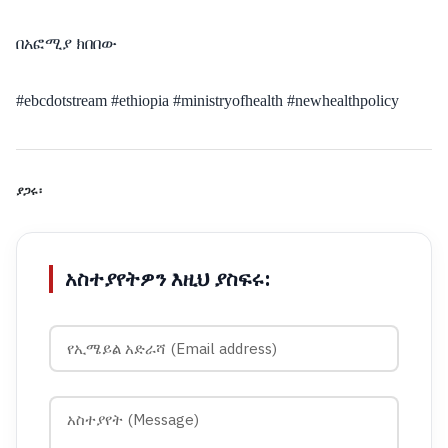
በአፎሚያ ክበበው
#ebcdotstream #ethiopia #ministryofhealth #newhealthpolicy
ያጋሩ፡
አስተያየትዎን እዚህ ያስፍሩ: