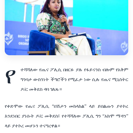
የ
ተሻሻለው የጤና ፖሊሲ በዘርፉ ያሉ የፋይናንስ ብሎም የአቅም
ግንባታ ውስንነት ችግሮችን የሚፈታ ነው ሲሉ የጤና ሚኒስትር
ዶ/ር መቅደስ ዳባ ገለጹ።
የቀድሞው የጤና ፖሊሲ “በሽታን መከላከል” ላይ ይበልጡን ያተኮረ
እንደነበር ያነሱት ዶ/ር መቅደስ፤ የተሻሻለው ፖሊሲ ግን “አክሞ ማዳን”
ላይ ያተኮረ መሆኑን ተናግረዋል።