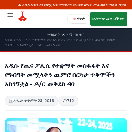
🔥 አዲስ አበባን እንደስሟ አበባ የማድረግ የኮሪደር ልማት ሥራ ወሳኝ ማሳያ፦ ፒያሳ
ቀጥታ
ኢትዮጵያ እየመከረች ነው!
መግቢያ
ዜና
ማኅበራዊ
አዲሱ የጤና ፖሊሲ የተቋማት መስፋፋት እና የግብዓት መሟላትን ጨምሮ በርካታ
ጥቅሞችን አስገኝቷል - ዶ/ር መቅደስ ዳባ
አዲሱ የጤና ፖሊሲ የተቋማት መስፋፋት እና
የግብዓት መሟላትን ጨምሮ በርካታ ጥቅሞችን
አስገኝቷል - ዶ/ር መቅደስ ዳባ
እሑድ ጥቅምት 23, 2018
712