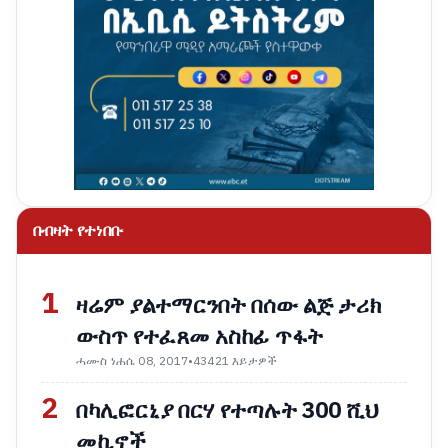
በብዛት የተነበቡ
1
ዛሬም ያልተማርንበት በሰው ልጅ ታሪክ
ውስጥ የተፈጸመ አስከፊ ጥፋት
ሓሙስ ነሐሴ 08, 2017
•
43421 እይታዎች
2
በካሊፎርኒያ በርሃ የተጣሉት 300 ሺህ
መኪኖች