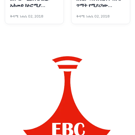
አሕመድ ከኦሮሚያ
ጥማት የሚያረካው
ብሮድካስቲንግ ኔትዎርክ
የወላይታው "አዋሲያ" የዕርቅ
ቅዳሜ ነሐሴ 02, 2018
ቅዳሜ ነሐሴ 02, 2018
(OBN) ጋር ያደረጉት ቆይታ
ሥርዓት
ክፍል 2