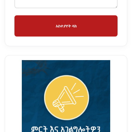
አስተያየት ላክ