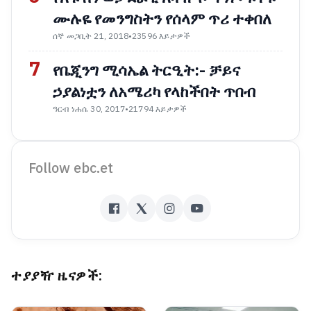
ሙሉዬ የመንግስትን የሰላም ጥሪ ተቀበለ
ሰኞ መጋቢት 21, 2018
•
23596 እይታዎች
7
የቤጂንግ ሚሳኤል ትርዒት:- ቻይና
ኃያልነቷን ለአሜሪካ የላከችበት ጥበብ
ዓርብ ነሐሴ 30, 2017
•
21794 እይታዎች
Follow ebc.et
ተያያዥ ዜናዎች: