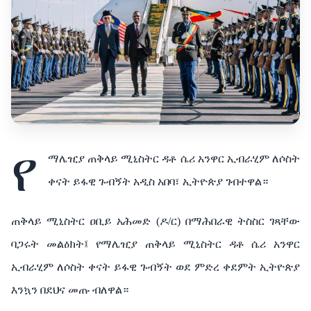
የ
ማሌዢያ ጠቅላይ ሚኒስትር ዳቶ ሴሪ አንዋር ኢብራሂም ለሶስት
ቀናት ይፋዊ ጉብኝት አዲስ አበባ፣ ኢትዮጵያ ገብተዋል።
ጠቅላይ ሚኒስትር ዐቢይ አሕመድ (ዶ/ር) በማሕበራዊ ትስስር ገጻቸው
ባጋሩት መልዕክት፤ የማሌዢያ ጠቅላይ ሚኒስትር ዳቶ ሴሪ አንዋር
ኢብራሂም ለሶስት ቀናት ይፋዊ ጉብኝት ወደ ምድረ ቀደምት ኢትዮጵያ
እንኳን በደህና መጡ ብለዋል።