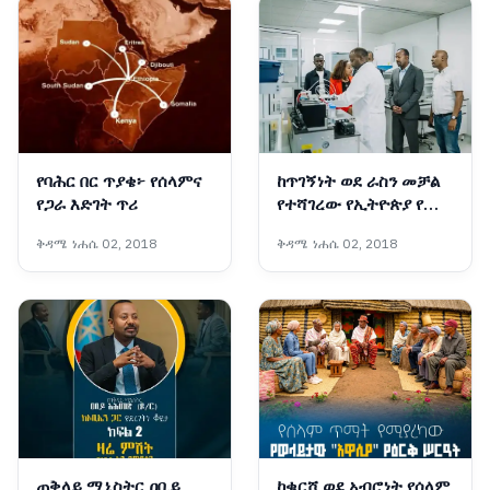
የባሕር በር ጥያቄ፦ የሰላምና
ከጥገኝነት ወደ ራስን መቻል
የጋራ እድገት ጥሪ
የተሻገረው የኢትዮጵያ የጤና
ጉዞ
ቅዳሜ ነሐሴ 02, 2018
ቅዳሜ ነሐሴ 02, 2018
ጠቅላይ ሚኒስትር ዐቢይ
ከቁርሾ ወደ አብሮነት የሰላም