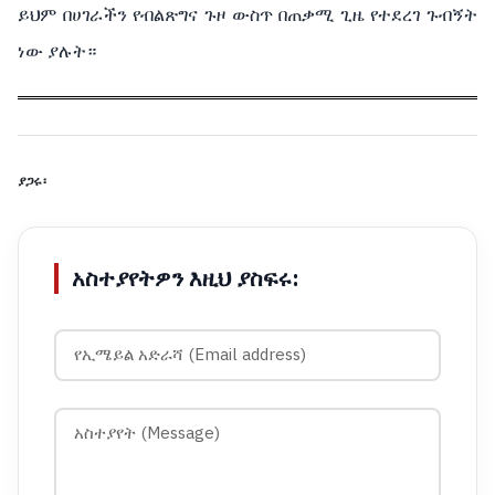
ይህም በሀገራችን የብልጽግና ጉዞ ውስጥ በጠቃሚ ጊዜ የተደረገ ጉብኝት
ነው ያሉት።
ያጋሩ፡
አስተያየትዎን እዚህ ያስፍሩ: