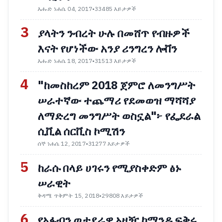
እሑድ ነሐሴ 04, 2017
•
33485 እይታዎች
3
ያላትን ንብረት ሁሉ በመሸጥ የብዙዎች
እናት የሆነችው አንያ ሪንግረን ሎቨን
እሑድ ነሐሴ 18, 2017
•
31513 እይታዎች
4
"ከመስከረም 2018 ጀምሮ ለመንግሥት
ሠራተኛው ተጨማሪ የደመወዝ ማሻሻያ
ለማድረግ መንግሥት ወስኗል"፦ የፌደራል
ሲቪል ሰርቪስ ኮሚሽን
ሰኞ ነሐሴ 12, 2017
•
31277 እይታዎች
5
ከራሱ በላይ ሀገሩን የሚያስቀድም ፅኑ
ሠራዊት
ቅዳሜ ጥቅምት 15, 2018
•
29808 እይታዎች
6
የአፋብን ወታደራዊ አዛዥ ኮማንዶ ፍቅሩ