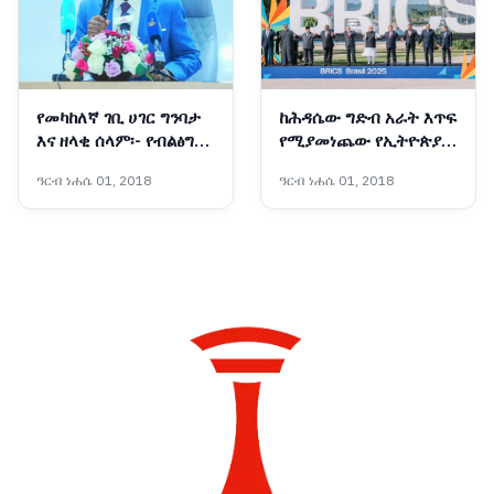
የመካከለኛ ገቢ ሀገር ግንባታ
ከሕዳሴው ግድብ አራት እጥፍ
እና ዘላቂ ሰላም፡- የብልፅግና
የሚያመነጨው የኢትዮጵያ
ፓርቲ የቀጣይ አምስት
አዲሱ ግዙፍ የኃይል አብዮት
ዓርብ ነሐሴ 01, 2018
ዓርብ ነሐሴ 01, 2018
ዓመታት ስትራቴጂካዊ
አቅጣጫዎች