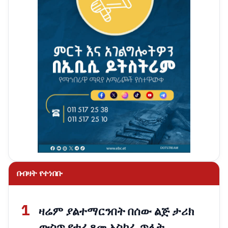
በብዛት የተነበቡ
1
ዛሬም ያልተማርንበት በሰው ልጅ ታሪክ
ውስጥ የተፈጸመ አስከፊ ጥፋት