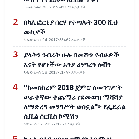
ሓሙስ ነሐሴ 08, 2017
•
43378 እይታዎች
2
በካሊፎርኒያ በርሃ የተጣሉት 300 ሺህ
መኪኖች
እሑድ ነሐሴ 04, 2017
•
33469 እይታዎች
3
ያላትን ንብረት ሁሉ በመሸጥ የብዙዎች
እናት የሆነችው አንያ ሪንግረን ሎቨን
እሑድ ነሐሴ 18, 2017
•
31497 እይታዎች
4
"ከመስከረም 2018 ጀምሮ ለመንግሥት
ሠራተኛው ተጨማሪ የደመወዝ ማሻሻያ
ለማድረግ መንግሥት ወስኗል"፦ የፌደራል
ሲቪል ሰርቪስ ኮሚሽን
ሰኞ ነሐሴ 12, 2017
•
31253 እይታዎች