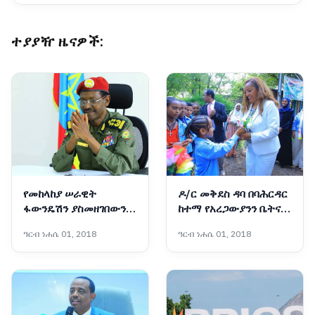
ተያያዥ ዜናዎች:
የመከላከያ ሠራዊት
ዶ/ር መቅደስ ዳባ በባሕርዳር
ፋውንዴሽን ያስመዘገበውን
ከተማ የአረጋውያንን ቤትና
ለውጥ ማጠናከር ይገባል -
የትምህርት ቤት ግንባታ
ዓርብ ነሐሴ 01, 2018
ዓርብ ነሐሴ 01, 2018
ፊልድ ማርሻል ብርሃኑ ጁላ
አስጀመሩ