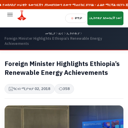
ከያ ሠራዊት ፋውንዴሽን ያስመዘገበውን ለውጥ ማጠናከር ይገባል - ፊልድ ማርሻል ብርሃኑ ጁላ
ቀጥታ
ኢትዮጵያ እየመከረች ነው!
መግቢያ
ዜና
ኢትዮጵያ
Foreign Minister Highlights Ethiopia’s Renewable Energy
Achievements
Foreign Minister Highlights Ethiopia’s
Renewable Energy Achievements
ዓርብ ሚያዝያ 02, 2018
358