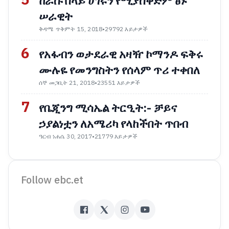
5
ከራሱ በላይ ሀገሩን የሚያስቀድም ፅኑ
ሠራዊት
ቅዳሜ ጥቅምት 15, 2018
•
29792 እይታዎች
6
የአፋብን ወታደራዊ አዛዥ ኮማንዶ ፍቅሩ
ሙሉዬ የመንግስትን የሰላም ጥሪ ተቀበለ
ሰኞ መጋቢት 21, 2018
•
23551 እይታዎች
7
የቤጂንግ ሚሳኤል ትርዒት:- ቻይና
ኃያልነቷን ለአሜሪካ የላከችበት ጥበብ
ዓርብ ነሐሴ 30, 2017
•
21779 እይታዎች
Follow ebc.et