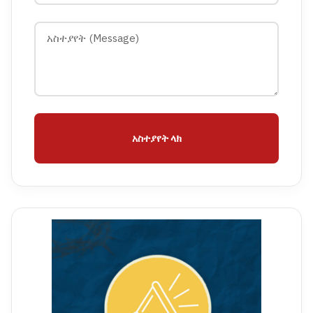
አስተያየት ላክ