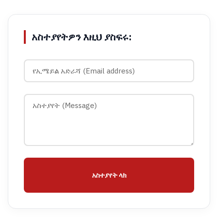
አስተያየትዎን እዚህ ያስፍሩ:
አስተያየት ላክ