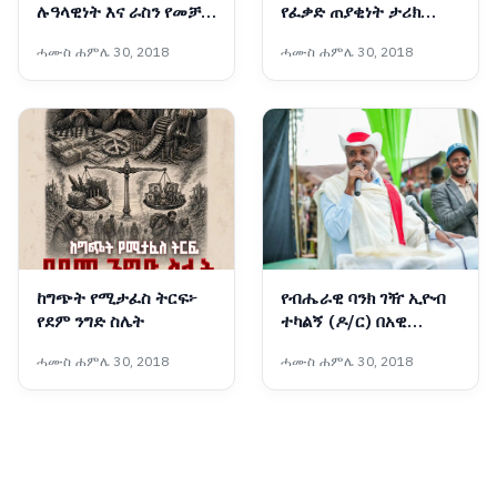
ሉዓላዊነት እና ራስን የመቻል
የፈቃድ ጠያቂነት ታሪክ
ስኬታማ ጉዞ
የላትም
ሓሙስ ሐምሌ 30, 2018
ሓሙስ ሐምሌ 30, 2018
ከግጭት የሚታፈስ ትርፍ፦
የብሔራዊ ባንክ ገዥ ኢዮብ
የደም ንግድ ስሌት
ተካልኝ (ዶ/ር) በአዊ
ብሔረሰብ አስተዳደር ዞን
ሓሙስ ሐምሌ 30, 2018
ሓሙስ ሐምሌ 30, 2018
የገጠር ኮሪደር ልማት ሥራን
አስጀመሩ