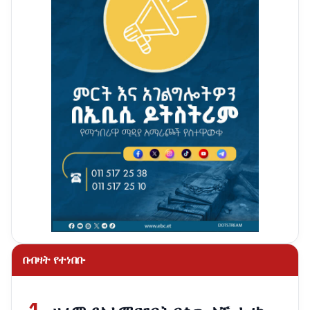
በብዛት የተነበቡ