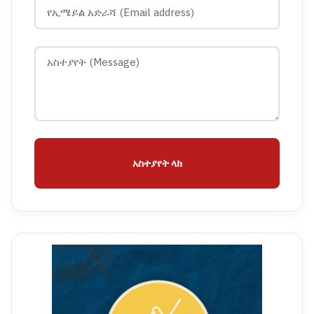
አስተያየት ላክ