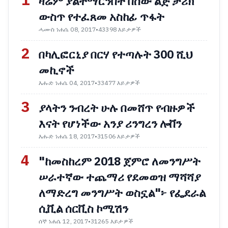
1
ዛሬም ያልተማርንበት በሰው ልጅ ታሪክ
ውስጥ የተፈጸመ አስከፊ ጥፋት
ሓሙስ ነሐሴ 08, 2017
•
43398 እይታዎች
2
በካሊፎርኒያ በርሃ የተጣሉት 300 ሺህ
መኪኖች
እሑድ ነሐሴ 04, 2017
•
33477 እይታዎች
3
ያላትን ንብረት ሁሉ በመሸጥ የብዙዎች
እናት የሆነችው አንያ ሪንግረን ሎቨን
እሑድ ነሐሴ 18, 2017
•
31506 እይታዎች
4
"ከመስከረም 2018 ጀምሮ ለመንግሥት
ሠራተኛው ተጨማሪ የደመወዝ ማሻሻያ
ለማድረግ መንግሥት ወስኗል"፦ የፌደራል
ሲቪል ሰርቪስ ኮሚሽን
ሰኞ ነሐሴ 12, 2017
•
31265 እይታዎች