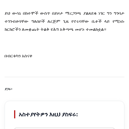
ይህ ውሳኔ በከተሞች ውስጥ በይዞታ ማረጋገጫ ያልጸደቁ ነገር ግን ግንባታ 
ተገንብቶባቸው ግለሰቦች ለረጅም ጊዜ የኖሩባቸው ቤቶች ላይ የሚነሱ 
ክርክሮችን ለመቋጨት ትልቅ የሕግ አቅጣጫ መሆኑ ተመልክቷል።
በብርቱካን አስናቀ
ያጋሩ፡
አስተያየትዎን እዚህ ያስፍሩ: