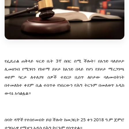
የፌዴራል ጠቅላይ ፍርድ ቤት 3ኛ ሰበር ሰሚ ችሎት፣ በአንድ ባለይዞታ 
ሊመዘገብ የሚገባን የከተማ ይዞታ ከአንድ በላይ የሆነ የይዞታ ማረጋገጫ 
ወይም ካርታ ለተለያዩ ሰዎች ተደርቦ ቢሰጥ ለቦታው ባለመብትነት 
በተመለከተ ቀደም ሲል ተሰጥቶ የነበረውን የሕግ ትርጉም በመለወጥ አዲስ 
ውሳኔ አሳልፏል።
ሰባት ዳኞች የተሰየሙበት ይህ ችሎት ከመጋቢት 25 ቀን 2018 ዓ.ም ጀምሮ 
ተግባራዊ የሚሆን አዲስ የሕግ ትርጉም የሰጥቷል።