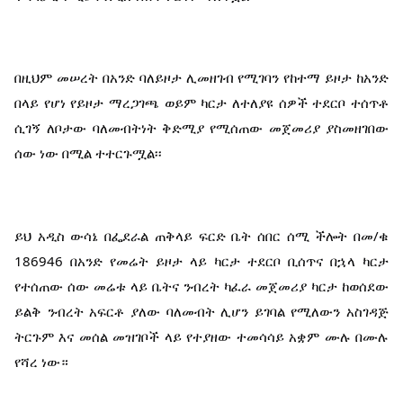
በዚህም መሠረት በአንድ ባለይዞታ ሊመዘገብ የሚገባን የከተማ ይዞታ ከአንድ 
በላይ የሆነ የይዞታ ማረጋገጫ ወይም ካርታ ለተለያዩ ሰዎች ተደርቦ ተሰጥቶ 
ሲገኝ ለቦታው ባለመብትነት ቅድሚያ የሚሰጠው መጀመሪያ ያስመዘገበው 
ሰው ነው በሚል ተተርጉሟል፡፡
ይህ አዲስ ውሳኔ በፌደራል ጠቅላይ ፍርድ ቤት ሰበር ሰሚ ችሎት በመ/ቁ 
186946 በአንድ የመሬት ይዞታ ላይ ካርታ ተደርቦ ቢሰጥና በኋላ ካርታ 
የተሰጠው ሰው መሬቱ ላይ ቤትና ንብረት ካፈራ መጀመሪያ ካርታ ከወሰደው 
ይልቅ ንብረት አፍርቶ ያለው ባለመብት ሊሆን ይገባል የሚለውን አስገዳጅ 
ትርጉም እና መሰል መዝገቦች ላይ የተያዘው ተመሳሳይ አቋም ሙሉ በሙሉ 
የሻረ ነው።