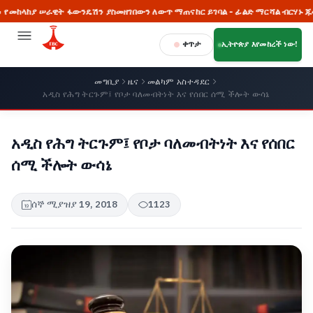
ከያ ሠራዊት ፋውንዴሽን ያስመዘገበውን ለውጥ ማጠናከር ይገባል - ፊልድ ማርሻል ብርሃኑ ጁላ
ቀጥታ
ኢትዮጵያ እየመከረች ነው!
መግቢያ
ዜና
መልካም አስተዳደር
አዲስ የሕግ ትርጉም፤ የቦታ ባለመብትነት እና የሰበር ሰሚ ችሎት ውሳኔ
አዲስ የሕግ ትርጉም፤ የቦታ ባለመብትነት እና የሰበር
ሰሚ ችሎት ውሳኔ
ሰኞ ሚያዝያ 19, 2018
1123