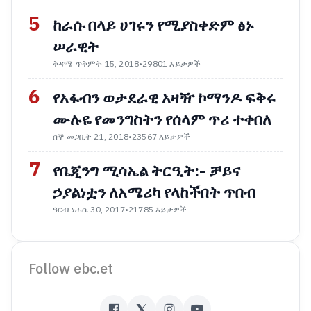
5
ከራሱ በላይ ሀገሩን የሚያስቀድም ፅኑ
ሠራዊት
ቅዳሜ ጥቅምት 15, 2018
•
29801 እይታዎች
6
የአፋብን ወታደራዊ አዛዥ ኮማንዶ ፍቅሩ
ሙሉዬ የመንግስትን የሰላም ጥሪ ተቀበለ
ሰኞ መጋቢት 21, 2018
•
23567 እይታዎች
7
የቤጂንግ ሚሳኤል ትርዒት:- ቻይና
ኃያልነቷን ለአሜሪካ የላከችበት ጥበብ
ዓርብ ነሐሴ 30, 2017
•
21785 እይታዎች
Follow ebc.et