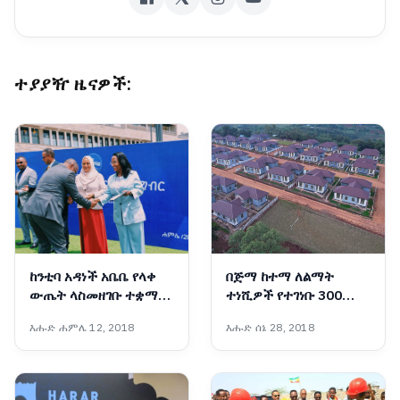
ተያያዥ ዜናዎች:
ከንቲባ አዳነች አቤቤ የላቀ
በጅማ ከተማ ለልማት
ውጤት ላስመዘገቡ ተቋማት
ተነሺዎች የተገነቡ 300
ዕውቅና ሰጡ
የቁጠባ መኖሪያ ቤቶች
እሑድ ሐምሌ 12, 2018
እሑድ ሰኔ 28, 2018
ለተጠቃሚዎች ተላለፉ