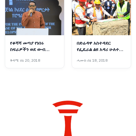
የቆሻሻ መጣያ የነበሩ
በድሬዳዋ አስተዳደር
ስፍራዎችን ወደ ውብ
የፌዴራል ልዩ አዳሪ ሁለተኛ
መዝናኛነት መቀየር ተችሏል
ደረጃ ትምህርት ቤት ግንባታ
ቅዳሜ ሰኔ 20, 2018
ሓሙስ ሰኔ 18, 2018
- ርዕሰ መስተዳድር ኦርዲን
ተጀመረ
በድሪ