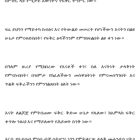
በምድር ላይ የሚታይ እውነተኛ የፍቅር ተዓምር ነው።
ዛሬ ይህንን የማይተካ ስብዕና እና የትውልድ መሠረት የሆነችውን እናትን በልዩ 
ሁኔታ የምናወድስበት፣ የፍቅር ዕዳችንንም የምንከፍልበት ልዩ ቀን ነው።
በዓለም ዙሪያ የሚከበረው የእናቶች ቀን፣ ስለ እናትነት ታላቅነት 
የምናስብበት፣ በዝምታ የከፈለችውን መስዋዕትነት የምናመሰግንበት እና 
ጥልቅ ፍቅራችንን የምንገልጽበት ዕለት ነው።
እናት ለልጆቿ የምትሰጠው ፍቅር ቅድመ ሁኔታ የሌለው፣ ከአምላክ ፍቅር 
ቀጥሎ ንጹህ እና የማይለወጥ የሕይወት ስንቅ ነው።
እርሷ የቤተሰብ ምሰሶ ብቻ ሳትሆን፣ ነገን የምትቀርጽ ታላቅ መሐንዲስ ናት። 