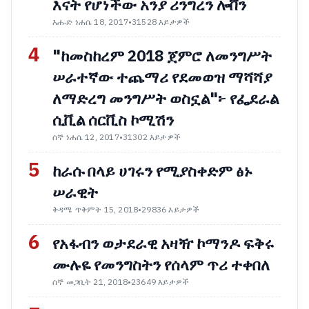
እናት የሆነችው አንያ ሪንግረን ሎቨን
እሑድ ነሐሴ 18, 2017
•
31528 እይታዎች
4
"ከመስከረም 2018 ጀምሮ ለመንግሥት
ሠራተኛው ተጨማሪ የደመወዝ ማሻሻያ
ለማድረግ መንግሥት ወስኗል"፦ የፌደራል
ሲቪል ሰርቪስ ኮሚሽን
ሰኞ ነሐሴ 12, 2017
•
31302 እይታዎች
5
ከራሱ በላይ ሀገሩን የሚያስቀድም ፅኑ
ሠራዊት
ቅዳሜ ጥቅምት 15, 2018
•
29836 እይታዎች
6
የአፋብን ወታደራዊ አዛዥ ኮማንዶ ፍቅሩ
ሙሉዬ የመንግስትን የሰላም ጥሪ ተቀበለ
ሰኞ መጋቢት 21, 2018
•
23649 እይታዎች