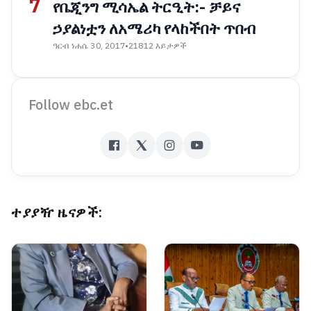
7
የቤጂንግ ሚሳኤል ትርዒት:- ቻይና
ኃያልነቷን ለአሜሪካ የላከችበት ጥበብ
ዓርብ ነሐሴ 30, 2017
•
21812 እይታዎች
Follow ebc.et
ተያያዥ ዜናዎች: