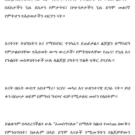
በደስታችን ጊዜ ደስታን የምታጥፍ፣ በጭንቃታችን ጊዜ ደግሞ መፅናኛ 
የምትሆን የሕይወታችን ብርሃን ናት።
እናትነት ትዕግስትን እና የማይበገር ጥንካሬን ይጠይቃል። ልጆቿን ለማሳደግ 
የምታልፍባቸው የሕይወት ውጣ ውረዶች፣ የምትከፍላቸው የጤና፣ የጊዜ እና 
የጉልበት መስዋዕትነቶች ሁሉ ለልጆቿ ያላትን ጥልቅ ፍቅር ያሳያሉ።
እናት በቤት ውስጥ አስተማሪ፣ ነርስ፣ መካሪ እና ሁለንተናዊ ደጋፊ ናት። ይህ 
ቀን በስጦታ ወይም በምግብ ግብዣ ብቻ የሚታለፍ መሆን የለበትም።
ይልቁንም ስላደረገችልን ሁሉ "አመሰግናለሁ" በማለት ከልብ የመነጨ ዕውቅና 
የምንሰጥበት፣ ከሁሉም በላይ ደግሞ እናቶች የሚመኙትን የልጆቻቸውን 