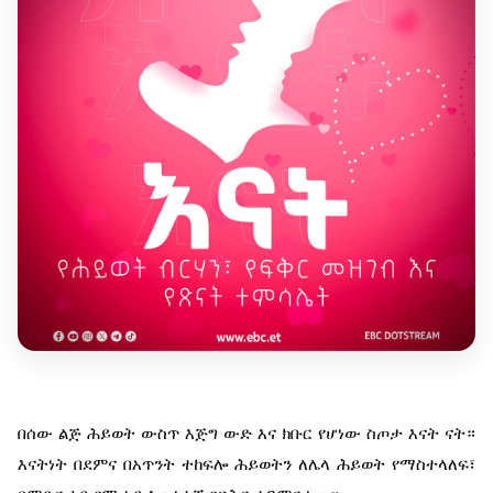
በሰው ልጅ ሕይወት ውስጥ እጅግ ውድ እና ክቡር የሆነው ስጦታ እናት ናት። 
እናትነት በደምና በአጥንት ተከፍሎ ሕይወትን ለሌላ ሕይወት የማስተላለፍ፣ 