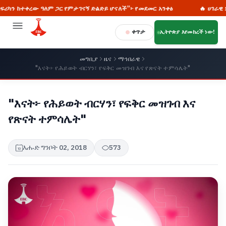
ረው ዓለም ጋር የምታገናኝ ድልድይ ሆናለች”፦ የመደመር አንቀፅ
🔥 ሀገራዊ ምክክር፡- 
ቀጥታ
ኢትዮጵያ እየመከረች ነው!
መግቢያ
ዜና
ማኅበራዊ
"እናት፦ የሕይወት ብርሃን፣ የፍቅር መዝገብ እና የጽናት ተምሳሌት"
"እናት፦ የሕይወት ብርሃን፣ የፍቅር መዝገብ እና
የጽናት ተምሳሌት"
እሑድ ግንቦት 02, 2018
573