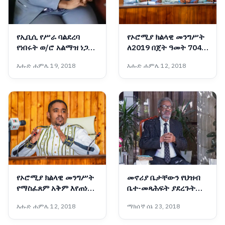
የኢቢሲ የሥራ ባልደረባ
የኦሮሚያ ክልላዊ መንግሥት
የነበሩት ወ/ሮ አልማዝ ነጋሽ
ለ2019 በጀት ዓመት 704
ሥርዓተ ቀብር ተፈጸመ
ቢሊዮን ብር በጀት አጸደቀ
እሑድ ሐምሌ 19, 2018
እሑድ ሐምሌ 12, 2018
የኦሮሚያ ክልላዊ መንግሥት
መኖሪያ ቤታቸውን የህዝብ
የማስፈጸም አቅም እየጠነከረ
ቤተ-መጻሕፍት ያደረጉት
መጥቷል - አቶ ሽመልስ
አዛውንት
እሑድ ሐምሌ 12, 2018
ማክሰኞ ሰኔ 23, 2018
አብዲሳ