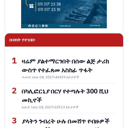
በብዛት የተነበቡ
1
ዛሬም ያልተማርንበት በሰው ልጅ ታሪክ
ውስጥ የተፈጸመ አስከፊ ጥፋት
ሓሙስ ነሐሴ 08, 2017
•
43459 እይታዎች
2
በካሊፎርኒያ በርሃ የተጣሉት 300 ሺህ
መኪኖች
እሑድ ነሐሴ 04, 2017
•
33513 እይታዎች
3
ያላትን ንብረት ሁሉ በመሸጥ የብዙዎች