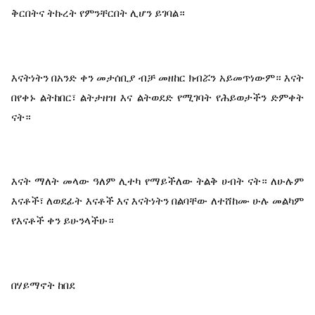
ቅርበትና ትኩረት የምንቸርበት ሊሆን ይገባል።
እናትነትን በአንድ ቀን መታሰቢያ ብቻ መዘከር ክብሯን አይመጥነውም። እናት 
በየቀኑ ልትከበር፣ ልትታዘዝ እና ልትወደድ የሚገባት የሕይወታችን ድምቀት 
ናት።
እናት ማለት መላው ዓለም ሊተካ የማይችለው ትልቅ ሀብት ናት። ለሁሉም 
እናቶች፣ ለወደፊት እናቶች እና እናትነትን በልባቸው ለተሸከሙ ሁሉ መልካም 
የእናቶች ቀን ይሁንላችሁ።
በሃይማኖት ከበደ