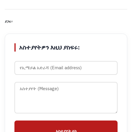
ያጋሩ፡
አስተያየትዎን እዚህ ያስፍሩ:
አስተያየት ላክ